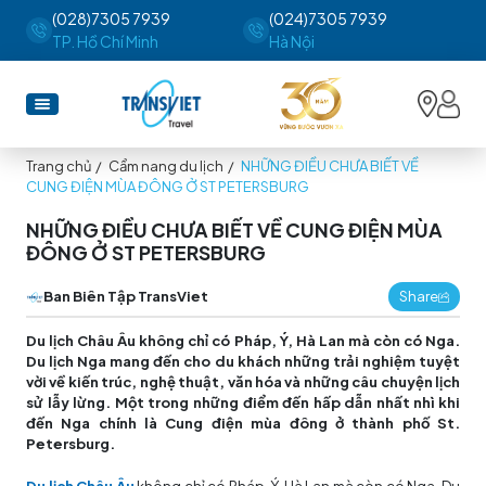
(028)7305 7939
(024)7305 7939
TP. Hồ Chí Minh
Hà Nội
Trang chủ
/
Cẩm nang du lịch
/
NHỮNG ĐIỀU CHƯA BIẾT VỀ
CUNG ĐIỆN MÙA ĐÔNG Ở ST PETERSBURG
NHỮNG ĐIỀU CHƯA BIẾT VỀ CUNG ĐIỆN MÙA
ĐÔNG Ở ST PETERSBURG
Ban Biên Tập TransViet
Share
Du lịch Châu Âu
không chỉ có Pháp, Ý, Hà Lan mà còn có Nga.
Du lịch Nga mang đến cho du khách những trải nghiệm tuyệt
vời về kiến trúc, nghệ thuật, văn hóa và những câu chuyện lịch
sử lẫy lừng. Một trong những điểm đến hấp dẫn nhất nhì khi
đến Nga chính là Cung điện mùa đông ở thành phố St.
Petersburg.