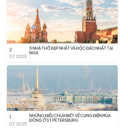
5 NHÀ THỜ ĐẸP NHẤT VÀ ĐỘC ĐÁO NHẤT TẠI
2
NGA
07.2025
NHỮNG ĐIỀU CHƯA BIẾT VỀ CUNG ĐIỆN MÙA
1
ĐÔNG Ở ST PETERSBURG
07.2025