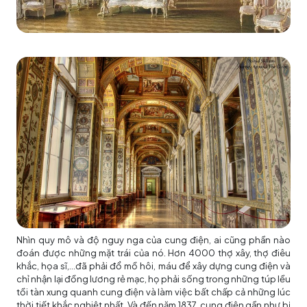
Nhìn quy mô và độ nguy nga của cung điện, ai cũng phần nào
đoán được những mặt trái của nó. Hơn 4000 thợ xây, thợ điêu
khắc, họa sĩ,…đã phải đổ mồ hôi, máu để xây dựng cung điện và
chỉ nhận lại đồng lương rẻ mạc, họ phải sống trong những túp lều
tồi tàn xung quanh cung điện và làm việc bất chấp cả những lúc
thời tiết khắc nghiệt nhất. Và đến năm 1837, cung điện gần như bị