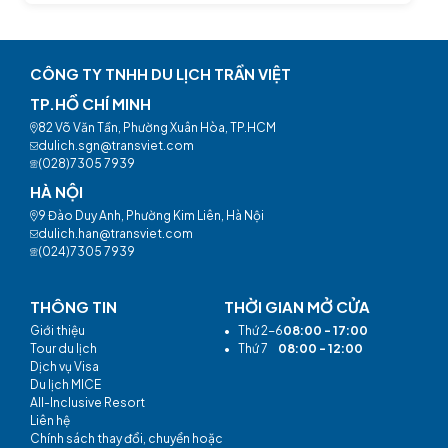
CÔNG TY TNHH DU LỊCH TRẦN VIỆT
TP.HỒ CHÍ MINH
82 Võ Văn Tần, Phường Xuân Hòa, TP.HCM
dulich.sgn@transviet.com
(028)7305 7939
HÀ NỘI
9 Đào Duy Anh, Phường Kim Liên, Hà Nội
dulich.han@transviet.com
(024)7305 7939
THÔNG TIN
THỜI GIAN MỞ CỬA
Giới thiệu
•
Thứ 2-6
08:00 - 17:00
Tour du lịch
•
Thứ 7
08:00 - 12:00
Dịch vụ Visa
Du lịch MICE
All-Inclusive Resort
Liên hệ
Chính sách thay đổi, chuyển hoặc