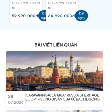
Giá
63.990.000đ
Giá
69.990.000đ
từ
từ
Đặt
Đặt
59.990.000đ
64.990.000đ
ngay
ngay
BÀI VIẾT LIÊN QUAN
CARAVAN NGA: LÁI QUA “RUSSIA’S HERITAGE
28
LOOP” – VÒNG DI SẢN CỦA XỨ BẠCH DƯƠNG
07.2026