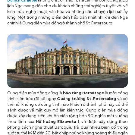
Du lịch Châu Âu
không chỉ có Pháp, Ý, Hà Lan mà còn có Nga. Du
lịch Nga mang đến cho du khách những trải nghiệm tuyệt vời về
kiến trúc, nghệ thuật, văn hóa và những câu chuyện lịch sử lẫy
lừng. Một trong những điểm đến hấp dẫn nhất nhì khi đến Nga
chính là Cung điện mùa đông ở thành phố St. Petersburg.
Cung điện mùa đông cũng là
bảo tàng Hermitage
là một công
trình kiến trúc đồ sộ ngay
Quảng trường St.Petersubrg
và có
thể nói không có công trình nào khách ở thành phố này có thể
sánh được về mặt quy mô lẫn kiến trúc. Cung điện mùa đông
được xây dựng trên khuôn viên rộng hơn 90 nghìn mét vuông
theo lệnh của
Nữ hoàng Elizaveta I
, và được xây dựng theo
phong cách nghệ thuật Baroque. Trải qua nhiều biến cố trong
suốt từ thế kỷ 18 đến 20, bất chấp những khủng hoảng thiếu ngân