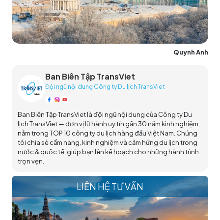
Quynh Anh
Ban Biên Tập TransViet
Đội ngũ nội dung Công ty Du lịch TransViet
Ban Biên Tập TransViet là đội ngũ nội dung của Công ty Du
lịch TransViet — đơn vị lữ hành uy tín gần 30 năm kinh nghiệm,
nằm trong TOP 10 công ty du lịch hàng đầu Việt Nam. Chúng
tôi chia sẻ cẩm nang, kinh nghiệm và cảm hứng du lịch trong
nước & quốc tế, giúp bạn lên kế hoạch cho những hành trình
trọn vẹn.
LIÊN HỆ TƯ VẤN