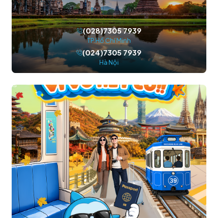
(028)7305 7939
TP.Hồ Chí Minh
(024)7305 7939
Hà Nội