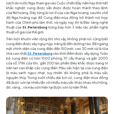
sách do nước Nga tham gia vào Cuộc chiến Bảy năm hay thời tiết
khắc nghiệt, cung được vẫn được được hoàn thành theo lệnh
của Nữ hoàng. Đây từng là nơi ở của các Nga hoàng, sau khi chế
độ Nga hoàng sụp đổ Cung điện mùa đông trở thành nơi họp
hành của Chính phủ lâm thời, và ngày nay thì là Bảo tàng nghệ
thuật của
St.Petersburg
trưng bày hơn 3 triệu tác phẩm nghệ
thuật vô giá của thế giới.
Trên một khuôn viên rộng lớn như vậy, không phải nói cũng biết
cung điện được xây nguy nga, tráng lệ đến dường nào. Bề ngang
mặt chính diện của cung điện đến 150 mét, cao 30 mét và là tòa
nhà cao nhất
St.Petersburg
vào thời điểm được xây dựng. Toàn
bộ cung điện có hơn 1000 phòng, 117 cầu thang, và gần 2000
cửa sổ, 1786 cửa lớn, gần 200 tác phẩm điêu khắc được trang trí
trên lan can khắp các cung điện. Màu sắc hiện tại của cung điện
là màu xanh ngọc nhạt, tuy nhiên đó không phải là màu sắc
nguyên thủy. Trong suốt chiều dài lịch sử, cung điện mùa đông
đã được sơn lại nhiều lần với nhiều màu sắc khác nhau như hồng,
đỏ, vàng,…và màu sơn hiện tại được sơn từ năm 1946.