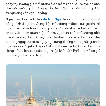
cháy trụi, hoàng gia mất đi chỗ ở do đó mà hơn 6000 thợ đã phải
làm việc quần quật cả ngày lẫn đêm để phục hồi lại cung điện
trong vòng vỏn vẹn 15 tháng.
Ngày nay du khách đến
du lịch Nga
đều không thể bỏ lỡ một
công trình vĩ đại như Cung điện mùa đông. Mặc dù cung điện mở
cửa cho du khách vào tham quan nhưng du khách chỉ được tham
phép vào tham quan một số khu vực hạn chế chứ không phải
toàn bộ cung điện. Dù vậy cũng đủ khiến cho bất cứ ai cũng phải
choáng ngợp trước sự nguy nga tráng lệ cũng như sự hùng mạnh
của đế quốc Nga lúc bấy giờ. Mỗi một viên gạch ở Cung điện mùa
đông đều là loại cao cấp được nhập khẩu từ Ý, Phần Lan và có giá
trị lịch sử, nghệ thuật to lớn.