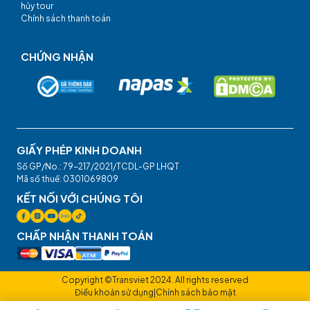
hủy tour
Chính sách thanh toán
CHỨNG NHẬN
GIẤY PHÉP KINH DOANH
Số GP/No.: 79-217/2021/TCDL-GP LHQT
Mã số thuế: 0301069809
KẾT NỐI VỚI CHÚNG TÔI
CHẤP NHẬN THANH TOÁN
Copyright ©Transviet 2024. All rights reserved
Điều khoản sử dụng
|
Chính sách bảo mật