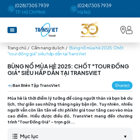
(028)7305 7939
(024)7305 7939
TP. Hồ Chí Minh
Hà Nội
Trang chủ
/
Cẩm nang du lịch
/
Bùng nổ mùa hè 2025: Chốt
"tour đồng giá" siêu hấp dẫn tại TransViet
BÙNG NỔ MÙA HÈ 2025: CHỐT "TOUR ĐỒNG
GIÁ" SIÊU HẤP DẪN TẠI TRANSVIET
Ban Biên Tập TransViet
Share
Mùa hè là thời điểm lý tưởng để cùng người thân và bạn bè du
lịch, thư giãn sau những tháng ngày bận rộn. Tuy nhiên, nhiều
người vẫn còn lăn tăn về chi phí khi giá tour tăng cao vào mùa
cao điểm. Hiểu được điều đó, TransViet mang đến chương
trình "Tour Đồng Giá" – trọn gói...
Mục lục
▼