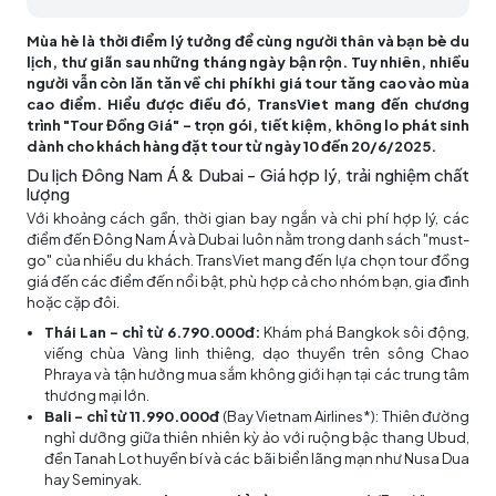
Mùa hè là thời điểm lý tưởng để cùng người thân và bạn bè du
lịch, thư giãn sau những tháng ngày bận rộn. Tuy nhiên, nhiều
người vẫn còn lăn tăn về chi phí khi giá tour tăng cao vào mùa
cao điểm. Hiểu được điều đó, TransViet mang đến chương
trình "Tour Đồng Giá" – trọn gói, tiết kiệm, không lo phát sinh
dành cho khách hàng đặt tour từ ngày 10 đến 20/6/2025.
Du lịch Đông Nam Á & Dubai – Giá hợp lý, trải nghiệm chất
lượng
Với khoảng cách gần, thời gian bay ngắn và chi phí hợp lý, các
điểm đến Đông Nam Á và Dubai luôn nằm trong danh sách "must-
go" của nhiều du khách. TransViet mang đến lựa chọn tour đồng
giá đến các điểm đến nổi bật, phù hợp cả cho nhóm bạn, gia đình
hoặc cặp đôi.
Thái Lan – chỉ từ 6.790.000đ:
Khám phá Bangkok sôi động,
viếng chùa Vàng linh thiêng, dạo thuyền trên sông Chao
Phraya và tận hưởng mua sắm không giới hạn tại các trung tâm
thương mại lớn.
Bali – chỉ từ 11.990.000đ
(Bay Vietnam Airlines*): Thiên đường
nghỉ dưỡng giữa thiên nhiên kỳ ảo với ruộng bậc thang Ubud,
đền Tanah Lot huyền bí và các bãi biển lãng mạn như Nusa Dua
hay Seminyak.