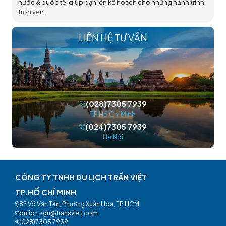
nước & quốc tế, giúp bạn lên kế hoạch cho những hành trình
trọn vẹn.
LIÊN HỆ TƯ VẤN
(028)7305 7939
TP.Hồ Chí Minh
(024)7305 7939
Hà Nội
CÔNG TY TNHH DU LỊCH TRẦN VIỆT
TP.HỒ CHÍ MINH
82 Võ Văn Tần, Phường Xuân Hòa, TP.HCM
dulich.sgn@transviet.com
(028)7305 7939