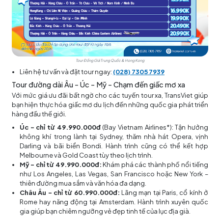
Tour Đồng Giá Trung Quốc & Hong Kong
Liên hệ tư vấn và đặt tour ngay:
(028) 7305 7939
Tour đường dài Âu – Úc – Mỹ – Chạm đến giấc mơ xa
Với mức giá ưu đãi bất ngờ cho các tuyến tour xa, TransViet giúp
bạn hiện thực hóa giấc mơ du lịch đến những quốc gia phát triển
hàng đầu thế giới.
Úc – chỉ từ 49.990.000đ
(Bay Vietnam Airlines*): Tận hưởng
không khí trong lành tại Sydney, thăm nhà hát Opera, vịnh
Darling và bãi biển Bondi. Hành trình cũng có thể kết hợp
Melbourne và Gold Coast tùy theo lịch trình.
Mỹ – chỉ từ 49.990.000đ:
Khám phá các thành phố nổi tiếng
như Los Angeles, Las Vegas, San Francisco hoặc New York –
thiên đường mua sắm và văn hóa đa dạng.
Châu Âu – chỉ từ 60.990.000đ:
Lãng mạn tại Paris, cổ kính ở
Rome hay năng động tại Amsterdam. Hành trình xuyên quốc
gia giúp bạn chiêm ngưỡng vẻ đẹp tinh tế của lục địa già.