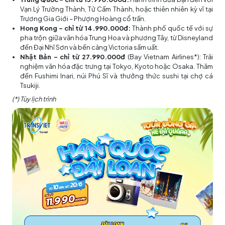
Vạn Lý Trường Thành, Tử Cấm Thành, hoặc thiên nhiên kỳ vĩ tại
Trương Gia Giới – Phượng Hoàng cổ trấn.
Hong Kong – chỉ từ 14.990.000đ:
Thành phố quốc tế với sự
pha trộn giữa văn hóa Trung Hoa và phương Tây, từ Disneyland
đến Đại Nhĩ Sơn và bến cảng Victoria sầm uất.
Nhật Bản – chỉ từ 27.990.000đ
(Bay Vietnam Airlines*): Trải
nghiệm văn hóa đặc trưng tại Tokyo, Kyoto hoặc Osaka. Thăm
đền Fushimi Inari, núi Phú Sĩ và thưởng thức sushi tại chợ cá
Tsukiji.
(*) Tùy lịch trình