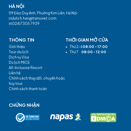
HÀ NỘI
9 Đào Duy Anh, Phường Kim Liên, Hà Nội
dulich.han@transviet.com
(024)7305 7939
THÔNG TIN
THỜI GIAN MỞ CỬA
Giới thiệu
•
Thứ 2-6
08:00 - 17:00
Tour du lịch
•
Thứ 7
08:00 - 12:00
Dịch vụ Visa
Du lịch MICE
All-Inclusive Resort
Liên hệ
Chính sách thay đổi, chuyển hoặc
hủy tour
Chính sách thanh toán
CHỨNG NHẬN