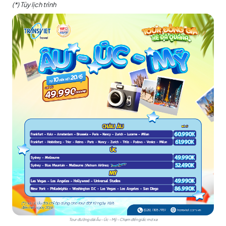
(*) Tùy lịch trình
Tour đường dài Âu – Úc – Mỹ – Chạm đến giấc mơ xa