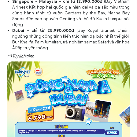
Singapore – Malaysia – chỉ từ 12.990.000đ
(Bay Vietnam
Airlines): Kết hợp hai quốc gia hiện đại và đa sắc màu trong
cùng hành trình: từ vườn Gardens by the Bay, Marina Bay
Sands đến cao nguyên Genting và thủ đô Kuala Lumpur sôi
động.
Dubai – chỉ từ 25.990.000đ
(Bay Royal Brunei): Chiêm
ngưỡng những công trình kiến trúc hiện đại bậc nhất thế giới:
Burj Khalifa, Palm Jumeirah, trải nghiệm sa mạc Safari và văn hóa
Ả Rập truyền thống.
(*) Tùy lịch trình