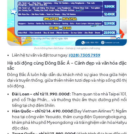
Du lịch Đông Nam Á & Dubai – Giá hợp lý, trải nghiệm chất lượng
Liên hệ tư vấn và đặt tour ngay:
(028) 7305 7939
Hè sôi động cùng Đông Bắc Á – Cảnh đẹp và văn hóa đặc
sắc
Đông Bắc Á luôn hấp dẫn du khách nhờ sự giao thoa giữa hiện
đại và truyền thống, giữa thiên nhiên tươi đẹp và nhịp sống đô thị
sôi động.
Đài Loan – chỉ từ 11.990.000đ:
Tham quan tòa nhà Taipei 101,
phố cổ Thập Phần,... và thưởng thức ẩm thực đường phố nổi
tiếng tại chợ đêm Shilin.
Hàn Quốc – chỉ từ 14.490.000đ
(Bay Vietnam Airlines*): Ngắm
hoa tại công viên Yeouido, thăm cung điện Gyeongbokgung,
khám phá khu phố Myeongdong và trải nghiệm văn hóa Hallyu
độc đáo.
Trung Quốc – chỉ từ 13.990.000đ:
Hành trình đưa bạn đến với