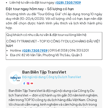
Liên hệ tư vấn và đặt tour ngay:
(028) 7305 7939
Đặt tour ngay hôm nay – Số lượng có hạn
Chương trình ưu đãi "Tour Đồng Giá" chỉ áp dụng trong 10 ngày
duy nhất (10–20/6/2025). Với số lượng chỗ có hạn, bạn nên đặt
sớm để chọn được hành trình yêu thích và lịch khởi hành phù
hợp.
Quý khách có nhu cầu tư vấn & đặt tour vui lòng liên hệ:
CÔNG TY TRANSVIET – TOP 10 CÔNG TY DU LỊCH HÀNG ĐẦU VIỆT
NAM
Hotline:
(028) 7305 7939
| 091 541 3138 | 096 313 5201
Địa chỉ: 82 Võ Văn Tần, Phường Võ Thị Sáu, Quận 3
Ban Biên Tập TransViet
Đội ngũ nội dung Công ty Du lịch TransViet
Ban Biên Tập TransViet là đội ngũ nội dung của Công ty Du
lịch TransViet — đơn vị lữ hành uy tín gần 30 năm kinh nghiệm,
nằm trong TOP 10 công ty du lịch hàng đầu Việt Nam. Chúng
tôi chia sẻ cẩm nang, kinh nghiệm và cảm hứng du lịch trong