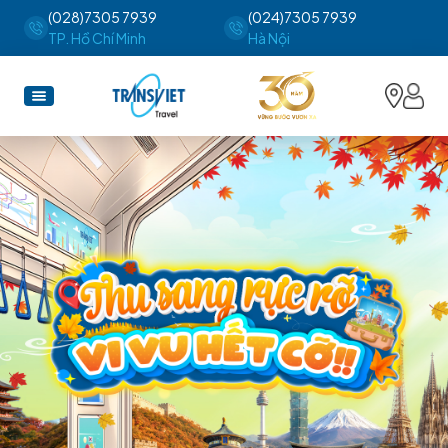
(028)7305 7939
(024)7305 7939
TP. Hồ Chí Minh
Hà Nội