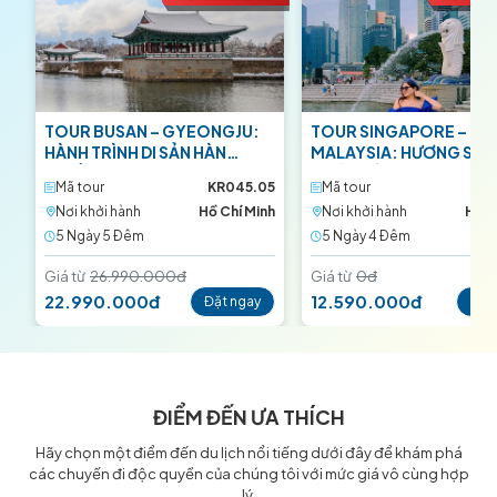
VIETNAM AIRLINES
VIETNAM 
TOUR BUSAN – GYEONGJU:
TOUR SINGAPORE –
HÀNH TRÌNH DI SẢN HÀN
MALAYSIA: HƯƠNG SẮC
QUỐC
NHIỆT ĐỚI
Mã tour
KR045.05
Mã tour
SM8
Nơi khởi hành
Hồ Chí Minh
Nơi khởi hành
Hồ C
5 Ngày 5 Ðêm
5 Ngày 4 Ðêm
Giá từ
26.990.000đ
Giá từ
0đ
22.990.000đ
12.590.000đ
Đặt ngay
Đặt
ĐIỂM ĐẾN ƯA THÍCH
Hãy chọn một điểm đến du lịch nổi tiếng dưới đây để khám phá
các chuyến đi độc quyền của chúng tôi với mức giá vô cùng hợp
lý.