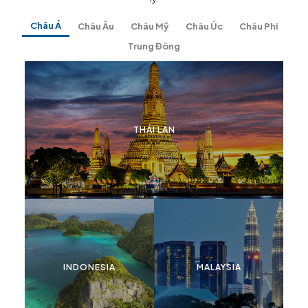
Châu Á
Châu Âu
Châu Mỹ
Châu Úc
Châu Phi
Trung Đông
THÁI LAN
INDONESIA
MALAYSIA