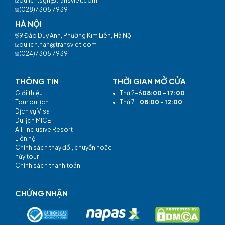
dulich.sgn@transviet.com
(028)7305 7939
HÀ NỘI
9 Đào Duy Anh, Phường Kim Liên, Hà Nội
dulich.han@transviet.com
(024)7305 7939
THÔNG TIN
THỜI GIAN MỞ CỬA
Giới thiệu
•
Thứ 2-6
08:00 - 17:00
Tour du lịch
•
Thứ 7
08:00 - 12:00
Dịch vụ Visa
Du lịch MICE
All-Inclusive Resort
Liên hệ
Chính sách thay đổi, chuyển hoặc
hủy tour
Chính sách thanh toán
CHỨNG NHẬN