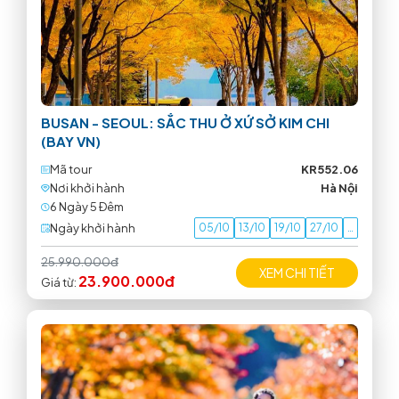
BUSAN - SEOUL: SẮC THU Ở XỨ SỞ KIM CHI
(BAY VN)
Mã tour
KR552.06
Nơi khởi hành
Hà Nội
6 Ngày 5 Ðêm
Ngày khởi hành
05/10
13/10
19/10
27/10
…
25.990.000đ
XEM CHI TIẾT
23.900.000đ
Giá từ: