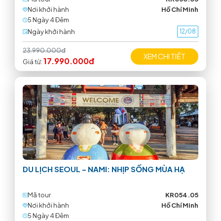
Nơi khởi hành
Hồ Chí Minh
5 Ngày 4 Ðêm
Ngày khởi hành
12/08
23.990.000đ
XEM CHI TIẾT
17.990.000đ
Giá từ:
DU LỊCH SEOUL – NAMI: NHỊP SỐNG MÙA HẠ
Mã tour
KR054.05
Nơi khởi hành
Hồ Chí Minh
5 Ngày 4 Ðêm