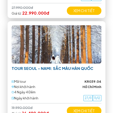
27.990.000đ
XEM CHI TIẾT
22.990.000đ
Giá từ:
TOUR SEOUL – NAMI: SẮC MÀU HÀN QUỐC
Mã tour
KR039.04
Nơi khởi hành
Hồ Chí Minh
4 Ngày 4 Ðêm
Ngày khởi hành
27/11
11/12
19.990.000đ
XEM CHI TIẾT