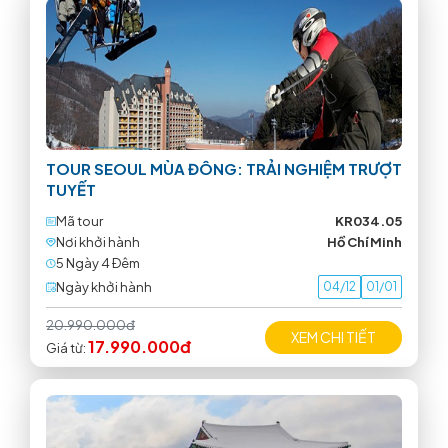
TOUR SEOUL MÙA ĐÔNG: TRẢI NGHIỆM TRƯỢT
TUYẾT
Mã tour
KR034.05
Nơi khởi hành
Hồ Chí Minh
5 Ngày 4 Ðêm
Ngày khởi hành
04/12
01/01
20.990.000đ
XEM CHI TIẾT
17.990.000đ
Giá từ: