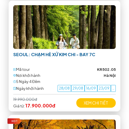
SEOUL: CHẠM HÈ XỨ KIM CHI - BAY 7C
Mã tour
KR502.05
Nơi khởi hành
Hà Nội
5 Ngày 4 Ðêm
Ngày khởi hành
28/08
29/08
16/09
23/09
…
19.990.000đ
XEM CHI TIẾT
17.900.000đ
Giá từ:
HOT