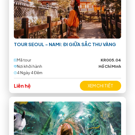
TOUR SEOUL – NAMI: ĐI GIỮA SẮC THU VÀNG
Mã tour
KR005.04
Nơi khởi hành
Hồ Chí Minh
4 Ngày 4 Ðêm
Liên hệ
XEM CHI TIẾT