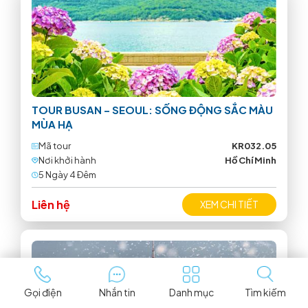
TOUR BUSAN – SEOUL: SỐNG ĐỘNG SẮC MÀU
MÙA HẠ
Mã tour
KR032.05
Nơi khởi hành
Hồ Chí Minh
5 Ngày 4 Ðêm
Liên hệ
XEM CHI TIẾT
Gọi điện
Nhắn tin
Danh mục
Tìm kiếm