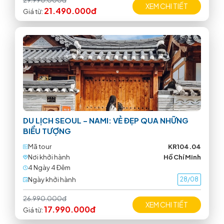
29.990.000đ
XEM CHI TIẾT
21.490.000đ
Giá từ:
DU LỊCH SEOUL – NAMI: VẺ ĐẸP QUA NHỮNG
BIỂU TƯỢNG
Mã tour
KR104.04
Nơi khởi hành
Hồ Chí Minh
4 Ngày 4 Ðêm
Ngày khởi hành
28/08
26.990.000đ
XEM CHI TIẾT
17.990.000đ
Giá từ: