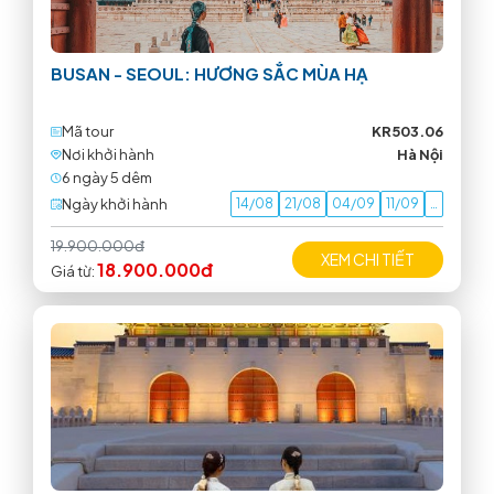
BUSAN - SEOUL: HƯƠNG SẮC MÙA HẠ
Mã tour
KR503.06
Nơi khởi hành
Hà Nội
6 ngày 5 dêm
Ngày khởi hành
14/08
21/08
04/09
11/09
…
19.900.000đ
XEM CHI TIẾT
18.900.000đ
Giá từ: