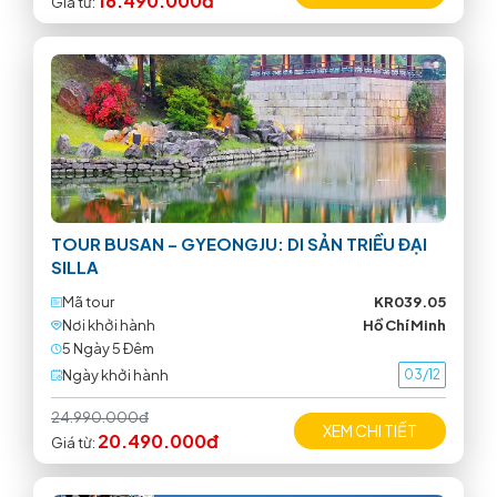
16.490.000đ
Giá từ:
TOUR BUSAN – GYEONGJU: DI SẢN TRIỀU ĐẠI
SILLA
Mã tour
KR039.05
Nơi khởi hành
Hồ Chí Minh
5 Ngày 5 Ðêm
Ngày khởi hành
03/12
24.990.000đ
XEM CHI TIẾT
20.490.000đ
Giá từ: