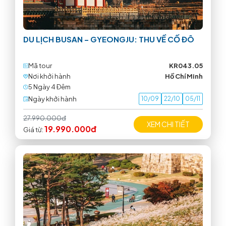
DU LỊCH BUSAN – GYEONGJU: THU VỀ CỐ ĐÔ
Mã tour
KR043.05
Nơi khởi hành
Hồ Chí Minh
5 Ngày 4 Ðêm
Ngày khởi hành
10/09
22/10
05/11
27.990.000đ
XEM CHI TIẾT
19.990.000đ
Giá từ: