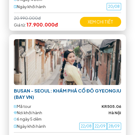
Ngày khởi hành
20/08
20.990.000đ
XEM CHI TIẾT
17.900.000đ
Giá từ:
BUSAN - SEOUL: KHÁM PHÁ CỐ ĐÔ GYEONGJU
(BAY VN)
Mã tour
KR505.06
Nơi khởi hành
Hà Nội
6 ngày 5 dêm
Ngày khởi hành
22/08
22/09
28/09