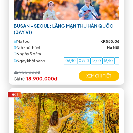
BUSAN - SEOUL: LÃNG MẠN THU HÀN QUỐC
(BAY VJ)
Mã tour
KR555.06
Nơi khởi hành
Hà Nội
6 ngày 5 dêm
Ngày khởi hành
06/10
09/10
13/10
16/10
…
22.900.000đ
XEM CHI TIẾT
18.900.000đ
Giá từ:
HOT