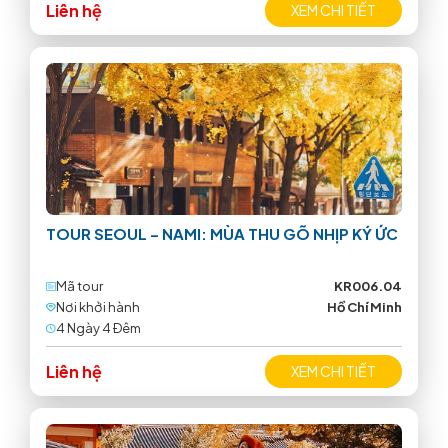
Liên hệ
XEM CHI TIẾT
TOUR SEOUL – NAMI: MÙA THU GÕ NHỊP KÝ ỨC
Mã tour
KR006.04
Nơi khởi hành
Hồ Chí Minh
4 Ngày 4 Ðêm
Liên hệ
XEM CHI TIẾT