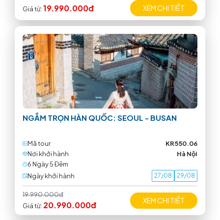
19.990.000đ
XEM CHI TIẾT
Giá từ:
NGẮM TRỌN HÀN QUỐC: SEOUL - BUSAN
Mã tour
KR550.06
Nơi khởi hành
Hà Nội
6 Ngày 5 Ðêm
Ngày khởi hành
27/08
29/08
19.990.000đ
XEM CHI TIẾT
20.990.000đ
Giá từ: