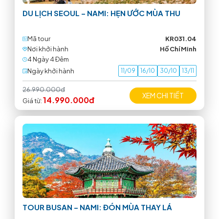
DU LỊCH SEOUL – NAMI: HẸN ƯỚC MÙA THU
Mã tour
KR031.04
Nơi khởi hành
Hồ Chí Minh
4 Ngày 4 Ðêm
Ngày khởi hành
11/09
16/10
30/10
13/11
26.990.000đ
XEM CHI TIẾT
14.990.000đ
Giá từ:
TOUR BUSAN – NAMI: ĐÓN MÙA THAY LÁ