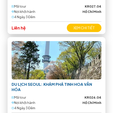
Mã tour
KR027.04
Nơi khởi hành
Hồ Chí Minh
4 Ngày 3 Ðêm
Liên hệ
XEM CHI TIẾT
DU LỊCH SEOUL: KHÁM PHÁ TINH HOA VĂN
HÓA
Mã tour
KR026.04
Nơi khởi hành
Hồ Chí Minh
4 Ngày 3 Ðêm