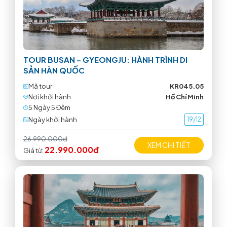
TOUR BUSAN – GYEONGJU: HÀNH TRÌNH DI
SẢN HÀN QUỐC
Mã tour
KR045.05
Nơi khởi hành
Hồ Chí Minh
5 Ngày 5 Ðêm
Ngày khởi hành
19/12
26.990.000đ
XEM CHI TIẾT
22.990.000đ
Giá từ: