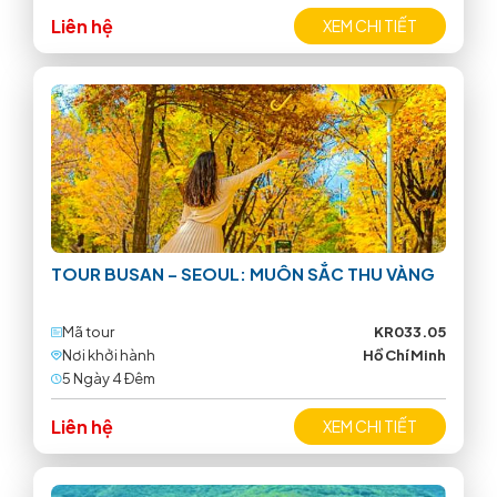
Liên hệ
XEM CHI TIẾT
TOUR BUSAN – SEOUL: MUÔN SẮC THU VÀNG
Mã tour
KR033.05
Nơi khởi hành
Hồ Chí Minh
5 Ngày 4 Ðêm
Liên hệ
XEM CHI TIẾT