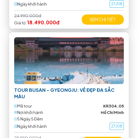
Ngày khởi hành
27/08
24.990.000đ
XEM CHI TIẾT
18.490.000đ
Giá từ:
TOUR BUSAN – GYEONGJU: VẺ ĐẸP ĐA SẮC
MÀU
Mã tour
KR304.05
Nơi khởi hành
Hồ Chí Minh
5 Ngày 5 Ðêm
Ngày khởi hành
27/08