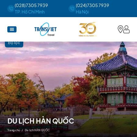
(028)7305 7939
(024)7305 7939
TP. Hồ Chí Minh
Hà Nội
Bộ lọc
DU LỊCH HÀN QUỐC
Trang chủ
/ Du lịch HÀN QUỐC