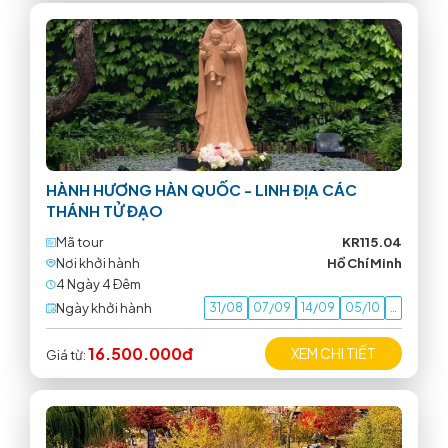
HÀNH HƯƠNG HÀN QUỐC - LINH ĐỊA CÁC
THÁNH TỬ ĐẠO
Mã tour
KR115.04
Nơi khởi hành
Hồ Chí Minh
4 Ngày 4 Ðêm
Ngày khởi hành
31/08
07/09
14/09
05/10
…
16.500.000đ
XEM CHI TIẾT
Giá từ: