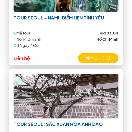
TOUR SEOUL – NAMI: ĐIỂM HẸN TÌNH YÊU
Mã tour
KR103.04
Nơi khởi hành
Hồ Chí Minh
4 Ngày 4 Ðêm
Liên hệ
XEM CHI TIẾT
TOUR SEOUL: SẮC XUÂN HOA ANH ĐÀO