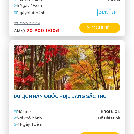
5 Ngày 4 Ðêm
Ngày khởi hành
24/10
21/11
23.500.000đ
XEM CHI TIẾT
20.900.000đ
Giá từ:
DU LỊCH HÀN QUỐC - DỊU DÀNG SẮC THU
Mã tour
KR018.04
Nơi khởi hành
Hồ Chí Minh
4 Ngày 4 Ðêm