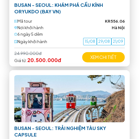
BUSAN - SEOUL: KHÁM PHÁ CẦU KÍNH
ORYUKDO (BAY VN)
Mã tour
KR556.06
Nơi khởi hành
Hà Nội
6 ngày 5 dêm
Ngày khởi hành
15/08
29/08
21/09
24.990.000đ
XEM CHI TIẾT
20.500.000đ
Giá từ:
BUSAN - SEOUL: TRẢI NGHIỆM TÀU SKY
CAPSULE