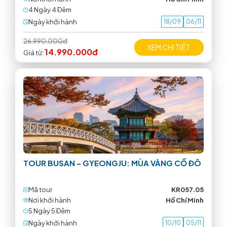
4 Ngày 4 Ðêm
Ngày khởi hành
18/09
06/11
26.990.000đ
XEM CHI TIẾT
14.990.000đ
Giá từ:
TOUR BUSAN – GYEONGJU: MÙA VÀNG CỐ ĐÔ
Mã tour
KR057.05
Nơi khởi hành
Hồ Chí Minh
5 Ngày 5 Ðêm
Ngày khởi hành
10/10
05/11