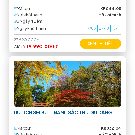
Mã tour
KR044.05
Nơi khởi hành
Hồ Chí Minh
5 Ngày 4 Ðêm
Ngày khởi hành
17/09
29/10
19/11
27.990.000đ
XEM CHI TIẾT
19.990.000đ
Giá từ:
DU LỊCH SEOUL – NAMI: SẮC THU DỊU DÀNG
Mã tour
KR032.04
Nơi khởi hành
Hồ Chí Minh