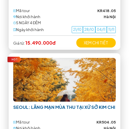
Mã tour
KR418.05
Nơi khởi hành
Hà Nội
5 NGÀY 4 ÐÊM
Ngày khởi hành
21/10
28/10
04/11
11/11
15.490.000đ
XEM CHI TIẾT
Giá từ:
HOT
SEOUL: LÃNG MẠN MÙA THU TẠI XỨ SỞ KIM CHI
Mã tour
KR504.05
Nơi khởi hành
Hà Nội