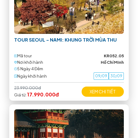
TOUR SEOUL – NAMI: KHUNG TRỜI MÙA THU
Mã tour
KR052.05
Nơi khởi hành
Hồ Chí Minh
5 Ngày 4 Ðêm
Ngày khởi hành
09/09
30/09
23.990.000đ
XEM CHI TIẾT
17.990.000đ
Giá từ: