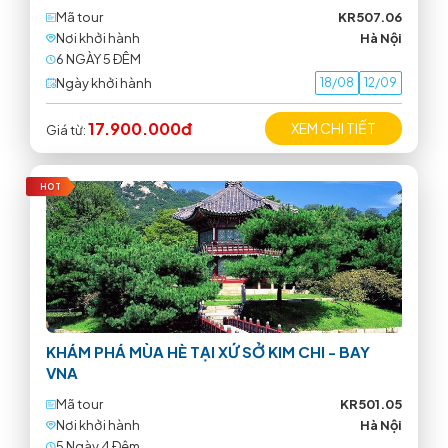
Mã tour
KR507.06
Nơi khởi hành
Hà Nội
6 NGÀY 5 ÐÊM
Ngày khởi hành
18/08
12/09
17.900.000đ
XEM CHI TIẾT
Giá từ:
HOT
KHÁM PHÁ MÙA HÈ TẠI XỨ SỞ KIM CHI - BAY
VNA
Mã tour
KR501.05
Nơi khởi hành
Hà Nội
5 Ngày 4 Ðêm