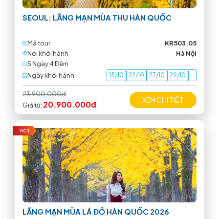
SEOUL: LÃNG MẠN MÙA THU HÀN QUỐC
Mã tour
KR503.05
Nơi khởi hành
Hà Nội
5 Ngày 4 Ðêm
Ngày khởi hành
15/10
22/10
27/10
29/10
…
23.900.000đ
XEM CHI TIẾT
20.900.000đ
Giá từ:
HOT
LÃNG MẠN MÙA LÁ ĐỎ HÀN QUỐC 2026