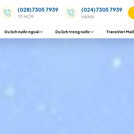
(028)7305 7939
(024
TP.HCM
Hà Nộ
Du lịch nước ngoài
Du lịch trong nước