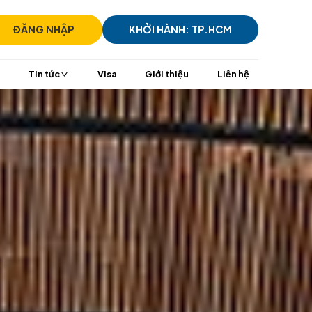
)7305 7939
ĐĂNG NHẬP
KHỞI HÀ
i
TransViet Mall
Tin tức
Visa
Giới t