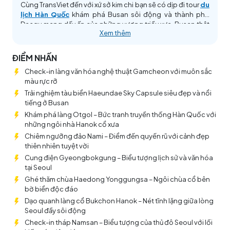
Cùng TransViet đến với xứ sở kim chi bạn sẽ có dịp đi tour
du
lịch Hàn Quốc
khám phá Busan sôi động và thành phố
Daegu mang dấu ấn của những vương triều xưa. Busan thật
Xem thêm
lôi cuốn với cảnh biển xanh thẳm, công trình kiến trúc cổ
đan xen với hiện đại và sự nhộn nhịp của khu chợ cá lớn nhất
Hàn Quốc Jagalchi. Tới với thành phố Daegu để cảm nhận
ĐIỂM NHẤN
sự giao thoa hài hòa giữa truyền thống và hiện đại. Đối lập
Check-in làng văn hóa nghệ thuật Gamcheon với muôn sắc
hài hòa với sự phát triển năng động của thời đại mới, Daegu
màu rực rỡ
vẫn trong mình nét truyền thống đặc sắc với những ngôi nhà
Hanok được gìn giữ qua thăng trầm thời gian tại ngôi làng
Trải nghiệm tàu biển Haeundae Sky Capsule siêu đẹp và nổi
cổ Otgol đã 400 năm tuổi. Cũng tại đây bạn sẽ chiêm
tiếng ở Busan
ngưỡng khung cảnh mỹ lệ của đại học Keimyung và bảo
Khám phá làng Otgol – Bức tranh truyền thống Hàn Quốc với
tàng thiên nhiên sống động tại công viên Songhae.
những ngôi nhà Hanok cổ xưa
Chiêm ngưỡng đảo Nami – Điểm đến quyến rũ với cảnh đẹp
thiên nhiên tuyệt vời
Cung điện Gyeongbokgung – Biểu tượng lịch sử và văn hóa
tại Seoul
Ghé thăm chùa Haedong Yonggungsa – Ngôi chùa cổ bên
bờ biển độc đáo
Dạo quanh làng cổ Bukchon Hanok – Nét tĩnh lặng giữa lòng
Seoul đầy sôi động
Check-in tháp Namsan – Biểu tượng của thủ đô Seoul với lối