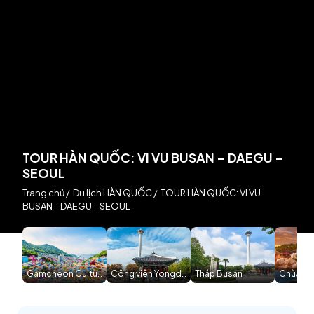
TOUR HÀN QUỐC: VI VU BUSAN – DAEGU –
SEOUL
Trang chủ
/
Du lịch HÀN QUỐC
/
TOUR HÀN QUỐC: VI VU
BUSAN – DAEGU – SEOUL
Gamcheon Culture Village
Công viên Yongdusan
Tháp Busan
Chùa cổ