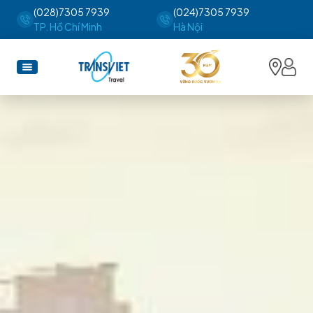
(028)7305 7939
(024)7305 7939
TP. Hồ Chí Minh
Hà Nội