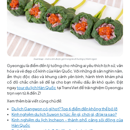
Ssambap - món cơm được gói trong lá với hương vị thơm ngon
Gyeongju là điểm đến lý tưởng cho những ai yêu thích lịch sử, văn
hóa và vẻ đẹp cổ kính của Hàn Quốc. Với những di sản nghìn năm,
ẩm thực độc đáo và khung cảnh yên bình, hành trình khám phá
cố đô chắc chắn sẽ để lại cho bạn nhiều dấu ấn khó quên. Đặt
ngay
tour du lịch Hàn Quốc
tại TransViet để trải nghiệm Gyeongju
trọn vẹn từ A đến Z!
Xem thêm bài viết cùng chủ đề:
Du lịch Gangwon có gì hot? Top 6 điểm đến không thể bỏ lỡ
Kinh nghiệm du lịch Suwon tự túc: Ăn gì, chơi gì, đi lại ra sao?
Kinh nghiệm du lịch Incheon - thành phố cảng sôi động của
Hàn Quốc