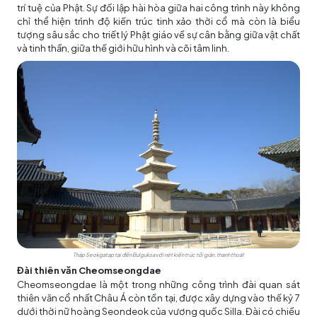
trí tuệ của Phật. Sự đối lập hài hòa giữa hai công trình này không
chỉ thể hiện trình độ kiến trúc tinh xảo thời cổ mà còn là biểu
tượng sâu sắc cho triết lý Phật giáo về sự cân bằng giữa vật chất
và tinh thần, giữa thế giới hữu hình và cõi tâm linh.
Tháp Seokgatap tại đền Bulguksa với nét kiến trúc tối giản, thanh thoát
Đài thiên văn Cheomseongdae
Cheomseongdae là một trong những công trình đài quan sát
thiên văn cổ nhất Châu Á còn tồn tại, được xây dựng vào thế kỷ 7
dưới thời nữ hoàng Seondeok của vương quốc Silla. Đài có chiều