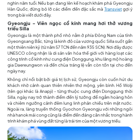
nghìn năm tuổi. Nếu bạn đang lên kế hoạch khám phá Gyeongju
Hàn Quốc, đừng bỏ lỡ các điểm đến đặc sắc mà
Transviet
gợi ý
trong bài viết dưới đây.
Gyeongju – Viên ngọc cổ kính mang hơi thở vương
triều Silla
Gyeongju là một thành phố nhỏ nằm ở phía Đông Nam của tỉnh
Gyeongsang Bắc, từng là kinh đô của vương quốc Silla suốt gần
một thiên niên kỷ (từ năm 57 TCN đến năm 935 SCN). Nơi đây được
UNESCO công nhận là di sản văn hóa thế giới với hàng loạt các
công trình cổ kính như cung điện Donggung, khu lăng mộ hoàng
gia Daereungwon và đền chùa tráng lệ vẫn còn tồn tại cho đến
ngày nay.
Không chỉ nổi bật bởi giá trị lịch sử, Gyeongju còn cuốn hút du
khách nhờ cảnh quan thiên nhiên thơ mộng, yên bình. Hồ Wolji
(tên gọi khác là Anapji) - từng thuộc cung điện Donggung thời
Silla, ngày nay trở thành điểm đến lý tưởng để ngắm hoàng hôn
và chiêm ngưỡng cảnh đêm lung linh phản chiếu trên mặt nước.
Ngoài ra, làng truyền thống Gyochon Gyeongju với những ngôi
nhà hanok mái cong cũng là điểm đến đáng cân nhắc trong hành
trình khám phá vùng đất từng là trái tim của một vương triều.