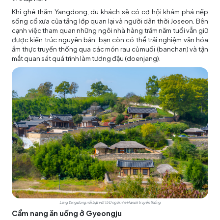
Khi ghé thăm Yangdong, du khách sẽ có cơ hội khám phá nếp
sống cổ xưa của tầng lớp quan lại và người dân thời Joseon. Bên
cạnh việc tham quan những ngôi nhà hàng trăm năm tuổi vẫn giữ
được kiến trúc nguyên bản, bạn còn có thể trải nghiệm văn hóa
ẩm thực truyền thống qua các món rau củ muối (banchan) và tận
mắt quan sát quá trình làm tương đậu (doenjang).
Làng Yangdong nổi bật với 150 ngôi nhà Hanok truyền thống
Cẩm nang ăn uống ở Gyeongju