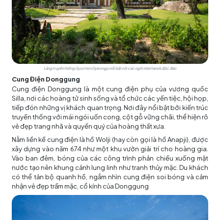
Làng truyền thống Gyochon Gyeongju nổi bật với các ngôi nhà Hanok độc đáo
Cung Điện Donggung
Cung điện Donggung là một cung điện phụ của vương quốc
Silla, nơi các hoàng tử sinh sống và tổ chức các yến tiệc, hội họp,
tiếp đón những vị khách quan trọng. Nơi đây nổi bật bởi kiến trúc
truyền thống với mái ngói uốn cong, cột gỗ vững chãi, thể hiện rõ
vẻ đẹp trang nhã và quyền quý của hoàng thất xưa.
Nằm liền kề cung điện là hồ Wolji (hay còn gọi là hồ Anapji), được
xây dựng vào năm 674 như một khu vườn giải trí cho hoàng gia.
Vào ban đêm, bóng của các công trình phản chiếu xuống mặt
nước tạo nên khung cảnh lung linh như tranh thủy mặc. Du khách
có thể tản bộ quanh hồ, ngắm nhìn cung điện soi bóng và cảm
nhận vẻ đẹp trầm mặc, cổ kính của Donggung