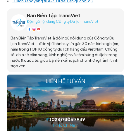
Du lịch Yangyang từ A-Z: Đi đâu, ăn gì, chơi gì?
Ban Biên Tập TransViet
Đội ngũ nội dung Công ty Du lịch TransViet
Ban Biên Tập TransViet là đội ngũ nội dung của Công ty Du
lịch TransViet — đơn vị lữ hành uy tín gần 30 năm kinh nghiệm,
nằm trong TOP 10 công ty du lịch hàng đầu Việt Nam. Chúng
tôi chia sẻ cẩm nang, kinh nghiệm và cảm hứng du lịch trong
nước & quốc tế, giúp bạn lên kế hoạch cho những hành trình
trọn vẹn.
LIÊN HỆ TƯ VẤN
(028)7305 7939
TP.Hồ Chí Minh