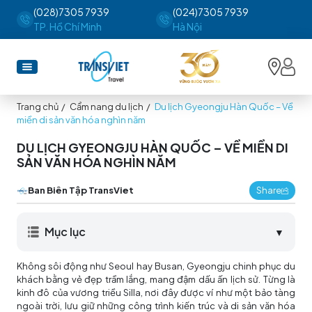
(028)7305 7939
(024)7305 7939
TP. Hồ Chí Minh
Hà Nội
Trang chủ
/
Cẩm nang du lịch
/
Du lịch Gyeongju Hàn Quốc – Về
miền di sản văn hóa nghìn năm
DU LỊCH GYEONGJU HÀN QUỐC – VỀ MIỀN DI
SẢN VĂN HÓA NGHÌN NĂM
Ban Biên Tập TransViet
Share
Mục lục
▼
Không sôi động như Seoul hay Busan, Gyeongju chinh phục du
khách bằng vẻ đẹp trầm lắng, mang đậm dấu ấn lịch sử. Từng là
kinh đô của vương triều Silla, nơi đây được ví như một bảo tàng
ngoài trời, lưu giữ những công trình kiến trúc và di sản văn hóa