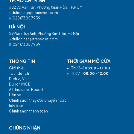
TP.HỒ CHÍ MINH
82 Võ Văn Tần, Phường Xuân Hòa, TP.HCM
dulich.sgn@transviet.com
(028)7305 7939
HÀ NỘI
9 Đào Duy Anh, Phường Kim Liên, Hà Nội
dulich.han@transviet.com
(024)7305 7939
THÔNG TIN
THỜI GIAN MỞ CỬA
Giới thiệu
•
Thứ 2-6
08:00 - 17:00
Tour du lịch
•
Thứ 7
08:00 - 12:00
Dịch vụ Visa
Du lịch MICE
All-Inclusive Resort
Liên hệ
Chính sách thay đổi, chuyển hoặc
hủy tour
Chính sách thanh toán
CHỨNG NHẬN