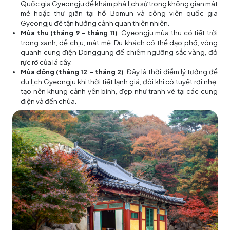
Quốc gia Gyeongju để khám phá lịch sử trong không gian mát
mẻ hoặc thư giãn tại hồ Bomun và công viên quốc gia
Gyeongju để tận hưởng cảnh quan thiên nhiên.
Mùa thu (tháng 9 - tháng 11)
: Gyeongju mùa thu có tiết trời
trong xanh, dễ chịu, mát mẻ. Du khách có thể dạo phố, vòng
quanh cung điện Donggung để chiêm ngưỡng sắc vàng, đỏ
rực rỡ của lá cây.
Mùa đông (tháng 12 - tháng 2)
: Đây là thời điểm lý tưởng để
du lịch Gyeongju khi thời tiết lạnh giá, đôi khi có tuyết rơi nhẹ,
tạo nên khung cảnh yên bình, đẹp như tranh vẽ tại các cung
điện và đền chùa.