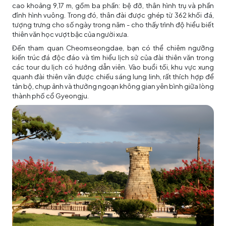
cao khoảng 9,17 m, gồm ba phần: bệ đỡ, thân hình trụ và phần
đỉnh hình vuông. Trong đó, thân đài được ghép từ 362 khối đá,
tượng trưng cho số ngày trong năm - cho thấy trình độ hiểu biết
thiên văn học vượt bậc của người xưa.
Đến tham quan Cheomseongdae, bạn có thể chiêm ngưỡng
kiến trúc đá độc đáo và tìm hiểu lịch sử của đài thiên văn trong
các tour du lịch có hướng dẫn viên. Vào buổi tối, khu vực xung
quanh đài thiên văn được chiếu sáng lung linh, rất thích hợp để
tản bộ, chụp ảnh và thưởng ngoạn không gian yên bình giữa lòng
thành phố cổ Gyeongju.