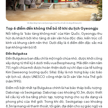
Vẻ đẹp lãng mạn của Gyeongju mùa thu với sắc lá vàng đỏ bao phủ
Top 6 điểm đến không thể bỏ lỡ khi du lịch Gyeongju
Nổi tiếng là “bảo tàng không mái” của Hàn Quốc, Gyeongju thu
hút du khách bởi kho tàng di sản văn hóa độc đáo, kiến trúc cổ
kính và khung cảnh nên thơ. Dưới đây là 6 điểm đến đặc sắc mà
bạn không nên bỏ lỡ:
Đền Bulguksa
Đền Bulguksa ban đầu chỉ là một ngôi chùa nhỏ, được khởi công
xây dựng từ thế kỷ 6 dưới triều vua Beopheung. Mãi đến năm năm
751, ngôi chùa mới được hoàn thiện dưới sự chỉ đạo của tể tướng
Kim Daeseong (vương quốc Silla). Đây là nơi trưng bày các bảo
vật lịch sử, được UNESCO công nhận là Di sản Văn hóa Thế giới
(năm 1995).
Điểm nổi bật nhất tại Bulguksa chính là hai bảo tháp biểu tượng:
Dabotap và Seokgatap. Dabotap cao khoảng 10,3m, được thiết
kế cầu kỳ với ba tầng phức tạp, tượng trưng cho sự đa dạng và
phong phú của thế giới. Trong khi đó, Seokgatap cao khoảng
8,3m lại mang vẻ thanh thoát, tối giản, đại diện cho sự giác ngộ và