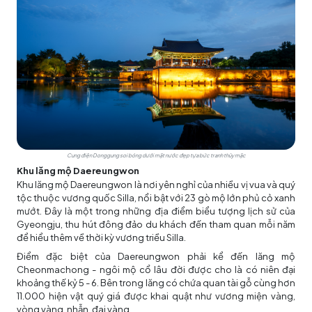
Cung điện Donggung soi bóng dưới mặt nước đẹp tựa bức tranh thủy mặc
Khu lăng mộ Daereungwon
Khu lăng mộ Daereungwon là nơi yên nghỉ của nhiều vị vua và quý
tộc thuộc vương quốc Silla, nổi bật với 23 gò mộ lớn phủ cỏ xanh
mướt. Đây là một trong những địa điểm biểu tượng lịch sử của
Gyeongju, thu hút đông đảo du khách đến tham quan mỗi năm
để hiểu thêm về thời kỳ vương triều Silla.
Điểm đặc biệt của Daereungwon phải kể đến lăng mộ
Cheonmachong - ngôi mộ cổ lâu đời được cho là có niên đại
khoảng thế kỷ 5 - 6. Bên trong lăng có chứa quan tài gỗ cùng hơn
11.000 hiện vật quý giá được khai quật như vương miện vàng,
vòng vàng, nhẫn, đai vàng,...