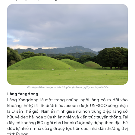
Khu lăng mộ Daereungwon chứa 23 ngôi mộ của vua, quý tộc vương triều Silla
Làng Yangdong
Làng Yangdong là một trong những ngôi làng cổ ra đời vào
khoảng thế kỷ 14 - 15 dưới triều Joseon, được UNESCO công nhận
là Di sản Thế giới. Nằm ẩn mình giữa núi non trùng điệp, làng sở
hữu vẻ đẹp hài hòa giữa thiên nhiên và kiến trúc truyền thống. Tại
đây có khoảng 150 ngôi nhà Hanok được xây dựng theo địa thế
dốc tự nhiên - nhà của giới quý tộc trên cao, nhà dân thường ở vị
trí thấp hơn.