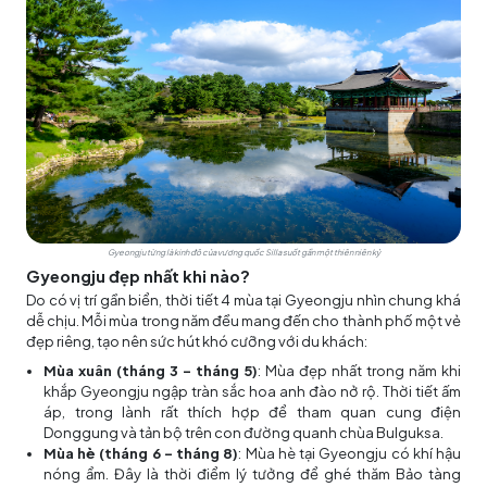
Gyeongju từng là kinh đô của vương quốc Silla suốt gần một thiên niên kỷ
Gyeongju đẹp nhất khi nào?
Do có vị trí gần biển, thời tiết 4 mùa tại Gyeongju nhìn chung khá
dễ chịu. Mỗi mùa trong năm đều mang đến cho thành phố một vẻ
đẹp riêng, tạo nên sức hút khó cưỡng với du khách:
Mùa xuân (tháng 3 - tháng 5)
: Mùa đẹp nhất trong năm khi
khắp Gyeongju ngập tràn sắc hoa anh đào nở rộ. Thời tiết ấm
áp, trong lành rất thích hợp để tham quan cung điện
Donggung và tản bộ trên con đường quanh chùa Bulguksa.
Mùa hè (tháng 6 - tháng 8)
: Mùa hè tại Gyeongju có khí hậu
nóng ẩm. Đây là thời điểm lý tưởng để ghé thăm Bảo tàng