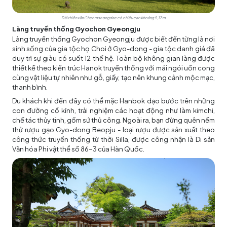
Đài thiên văn Cheomseongdae có chiều cao khoảng 9,17 m
Làng truyền thống Gyochon Gyeongju
Làng truyền thống Gyochon Gyeongju được biết đến từng là nơi
sinh sống của gia tộc họ Choi ở Gyo-dong - gia tộc danh giá đã
duy trì sự giàu có suốt 12 thế hệ. Toàn bộ không gian làng được
thiết kế theo kiến trúc Hanok truyền thống với mái ngói uốn cong
cùng vật liệu tự nhiên như gỗ, giấy, tạo nên khung cảnh mộc mạc,
thanh bình.
Du khách khi đến đây có thể mặc Hanbok dạo bước trên những
con đường cổ kính, trải nghiệm các hoạt động như làm kimchi,
chế tác thủy tinh, gốm sứ thủ công. Ngoài ra, bạn đừng quên nếm
thử rượu gạo Gyo-dong Beopju - loại rượu được sản xuất theo
công thức truyền thống từ thời Silla, được công nhận là Di sản
Văn hóa Phi vật thể số 86-3 của Hàn Quốc.