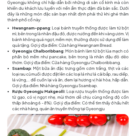
Gyeongju không chỉ hấp dẫn bởi những di sản cổ kính mà còn
khiến du khách lưu luyến với nền ẩm thực đậm đà bản sắc. Dưới
đây là những món đặc sản bạn nhất định phải thử khi ghé thăm
thành phố cổ này:
Hwangnam-ppang
: Loại bánh truyền thống được làm từ bột
mì, bên trong là nhân đậu đỏ, được nướng đến khi vàng ươm. Vị
bánh không quá ngọt, mềm mịn, thường được sử dụng để làm
quà tặng. Gợi ý địa điểm: Cửa hàng Hwangnam Bread.
Gyeongju Chalboribbang
: Món bánh làm từ bột lúa mạch có
phần bỏ mềm như pancake, bên trong là nhân đậu đỏ dẻo
thơm. Gợi ý địa điểm: Cửa hàng Gyeongju Chalboribbang.
Ssambap
: Một bữa ăn đặc trưng gồm cơm trắng, thịt và các
loại rau củ muối được đặt lên các loại lá như lá cải bắp, rau diếp,
lá vừng,... để cuốn lại và ăn, đem lại hương vị hài hòa, hấp dẫn.
Gợi ý địa điểm: Nhà hàng Gyeongju Ssambap.
Rượu Gyeongju Makgeolli
: Loại rượu truyền thống được làm
từ gạo, có vị ngọt nhẹ, mùi thơm dễ chịu cùng nồng độ cồn
thấp (khoảng 6 - 8%). Gợi ý địa điểm: Có thể tìm thấy ở hầu hết
các nhà hàng, quán ăn truyền thống tại Gyeongju