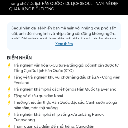
Trang chủ
/
Du lịch HÀN QUỐC
/
DU LỊCH SEOUL – NAMI: VẺ ĐẸP
QUA NHỮNG BIỂU TƯỢNG
Seoul hiện đại sẽ khiến bạn mê mẩn với những khu phố sầm
uất, ánh đèn lung linh và nhịp sống sôi động không ngừng
nghỉ. Rời thành phố, bạn đến với đảo Nami – thiên đường
Xem thêm
lãng mạn, nơi từng con đường rợp bóng cây trở thành
khung cảnh mơ mộng, gợi cảm giác như bước vào một bộ
phim tình cảm Hàn Quốc. Tháp Namsan, biểu tượng tình yêu
ĐIỂM NHẤN
nổi tiếng, sẽ là nơi bạn ghi dấu những kỷ niệm ngọt ngào,
Trải nghiệm văn hóa K-Culture & tặng gối cổ xinh xắn được từ
trong khi công viên Everland mở ra thế giới giải trí bất tận, từ
Tổng Cục Du Lịch Hàn Quốc (KTO)
những trò chơi đầy thử thách đến những khu vườn rực rỡ sắc
màu. Đây chắc chắn sẽ là hành trình du lịch khó quên – nơi
Tặng vé trải nghiệm khu vui chơi hàng đầu châu Á – Công viên
bạn vừa khám phá, vừa tận hưởng, vừa lưu giữ những
Everland
khoảnh khắc đẹp nhất của mùa hè.
Trải nghiệm khám phá các lễ hội hoa Hàn Quốc tại Everland
Tặng vé đi tàu qua đảo Nami
Thưởng thức ẩm thực Hàn Quốc đặc sắc: Canh sườn bò, gà
hầm sâm, món thịt nướng...
Trải nghiệm khám phá nhịp sống xưa tại Làng Hanok
Eunpyeong
Tham quan các điểm đến nổi tiếng: Cung điện