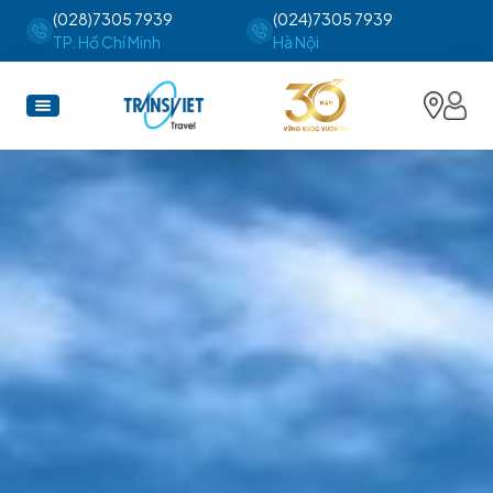
(028)7305 7939
(024)7305 7939
TP. Hồ Chí Minh
Hà Nội