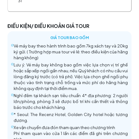
31
gác hoàng cung, tái hiện sinh động nét uy nghiêm và
trang trọng của vương triều xưa. (Tùy thuộc khung
Đảo Nami
giờ đoàn tới)
ĐIỀU KIỆN/ ĐIỀU KHOẢN GIÁ TOUR
Tháp Namsan
Làng Hanok Eunpyeong
là một không gian yên
GIÁ TOUR BAO GỒM
Công viên Everland
bình phía tây bắc Seoul, nổi bật với kiến trúc hanok
Vé máy bay theo hành trình bao gồm 7kg xách tay và 20kg
truyền thống nằm dưới chân núi Bukhansan. Không
ký gửi. ( Trường hợp mua tour vé lẻ: theo điều kiện của hãng
•
Tận hưởng mùa xuân tuyệt vời tại Everland với
đông đúc như Bukchon, nơi đây mang lại cảm giác
hàng không)
Lễ hội hoa Tulip (dự kiến từ giữa tháng 3 – đầu
đời sống chậm rãi và rất “Seoul xưa”. Du khách có
Lưu ý: Vé máy bay không bao gồm việc lựa chọn vị trí ghế
tháng 5).
Công viên sẽ trở nên sống động hơn bao
thể dạo bộ, thưởng trà trong các quán hanok và
hoặc sắp xếp ngồi gần nhau, nếu Quý khách có nhu cầu vui
lòng đăng ký trước (có trả phí). Việc lựa chọn ghế ngồi phụ
giờ hết với hơn 1 triệu bông hoa tulip và nhiều loài
ngắm cảnh núi non thanh tĩnh.
thuộc vào tình trạng chỗ trống và mức phí do hãng hàng
Đảo Nami nổi bật với màu xanh mướt của cây cối
hoa mùa xuân khác, tô điểm cho không gian như một
không quy định tại thời điểm mua.
Cung điện Gyeongbokgung
Mua sắm tại cửa hàng miễn thuế.
bức tranh sống động. Đồng thời, những sự kiện biểu
Nghỉ đêm tại khách sạn tiêu chuẩn 4* địa phương: 2 người
Bảo tàng Dân tộc Quốc gia
(National Folk
Đoàn dùng bữa tối tại nhà hàng địa phương
diễn nghệ thuật, từ diễu hành đến múa hát, hứa hẹn
lớn/phòng, phòng 3 sẽ được bố trí khi cần thiết và thông
Museum) là nơi quý khách có cơ hội khám phá kho
Nghỉ đêm tại khách sạn.
báo trước cho khách hàng.
tạo nên không khí hân hoan và phấn khích.
báu văn hóa độc đáo của Hàn Quốc. Tại đây giữ gìn
* Seoul: The Recenz Hotel, Golden City hotel hoặc tương
• Từ tháng 6 – 8 quý: khách sẽ đắm chìm trong
và trưng bày hơn 4000 hiện vật liên quan đến lịch
đương.
hương thơm dễ chịu của những bông hoa huệ thơm
Xe vận chuyển đưa đón tham quan theo chương trình
sử, văn hóa và nghệ thuật tín ngưỡng của người dân
quyến rũ.
Phí tham quan vào cửa 1 lần các điểm đã ghi trên chương
bản địa qua các thời kỳ khác nhau.
• Vào tháng 9 và 10: công viên biến thành một vùng