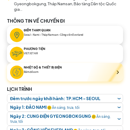
Gyeongbokgung, Tháp Namsan, Bảo tàng Dân tộc Quốc
gia...
THÔNG TIN VỀ CHUYẾN ĐI
ĐIỂM THAM QUAN
Seoul – Nami – Tháp Namsan – Công viên Everland
PHƯƠNG TIỆN
VIETJET AIR
NHIỆT ĐỘ & THIẾT BỊ ĐIỆN
Bấm để xem
LỊCH TRÌNH
Đêm trước ngày khởi hành: TP.HCM – SEOUL
❮
Quý khách tập trung tại sân bay
Tân Sơn Nhất, Ga
Ngày 1: ĐẢO NAMI
Ăn sáng, trưa, tối
❮
Quốc Tế.
Hướng dẫn viên đón và hỗ trợ quý khách
Chuyến bay dự kiến:
VJ 862 SGN ICN 02:40
Ngày 2: CUNG ĐIỆN GYEONGBOKGUNG
Ăn sáng,
làm thủ tục đáp chuyến bay đi
Seoul.
❮
09:40
trưa, tối
Đoàn nghỉ đêm trên máy bay.
Tới sân bay, đoàn làm thủ tục nhập cảnh tại sân bay
Quý khách dùng bữa sáng tại khách sạn.