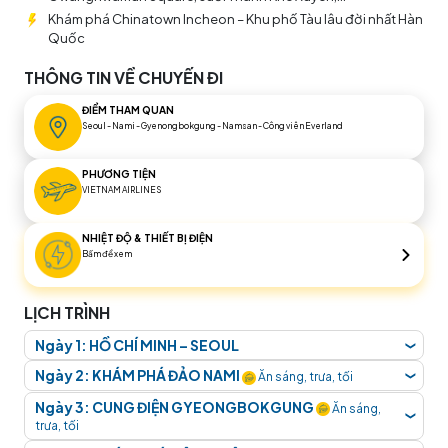
Khám phá Chinatown Incheon – Khu phố Tàu lâu đời nhất Hàn
Quốc
THÔNG TIN VỀ CHUYẾN ĐI
ĐIỂM THAM QUAN
Seoul - Nami - Gyenongbokgung - Namsan - Công viên Everland
PHƯƠNG TIỆN
VIETNAM AIRLINES
NHIỆT ĐỘ & THIẾT BỊ ĐIỆN
Bấm để xem
LỊCH TRÌNH
Ngày 1: HỒ CHÍ MINH – SEOUL
❮
Quý khách tập trung tại sân bay
Tân Sơn Nhất, Ga
Ngày 2: KHÁM PHÁ ĐẢO NAMI
Ăn sáng, trưa, tối
❮
Quốc Tế, lầu 2.
Hướng dẫn viên đón và hỗ trợ quý
Tới sân bay, đoàn làm thủ tục nhập cảnh tại sân bay
Ngày 3: CUNG ĐIỆN GYEONGBOKGUNG
Ăn sáng,
khách làm thủ tục đáp chuyến bay đi
Incheon –
❮
Incheon. Xe và HDV địa phương đón đoàn đi ăn
trưa, tối
Hàn Quốc.