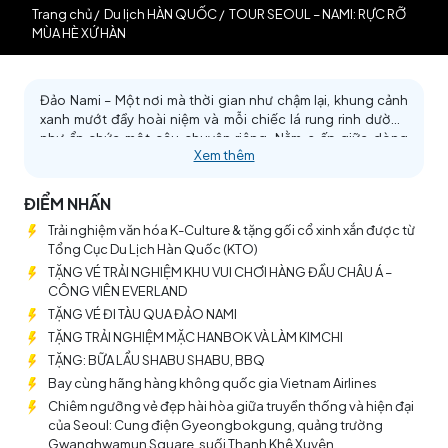
Trang chủ
/
Du lịch HÀN QUỐC
/
TOUR SEOUL – NAMI: RỰC RỠ
MÙA HÈ XỨ HÀN
Đảo Nami – Một nơi mà thời gian như chậm lại, khung cảnh
xanh mướt đầy hoài niệm và mỗi chiếc lá rung rinh dường
như ẩn chứa một câu chuyện riêng. Nằm e ấp giữa dòng
Xem thêm
sông Bukhangang, nơi đây là thiên đường hòa quyện giữa
thiên nhiên và nghệ thuật, mời gọi ta đến dừng chân, lắng
lại, tận hưởng không khí bình yên cùng khung cảnh đẹp như
ĐIỂM NHẤN
tranh vẽ. Mỗi bước chân đều khiến lòng người ngẩn ngơ,
Trải nghiệm văn hóa K-Culture & tặng gối cổ xinh xắn được từ
vừa ngỡ ngàng, vừa say mê. Nếu nơi đây quá nổi tiếng với
Tổng Cục Du Lịch Hàn Quốc (KTO)
“Bản tình ca mùa đông” cùng lối đi phủ tuyết trắng xóa, hãy
đến đây vào mùa hè để lắng nghe giai điệu mùa hạ rực rỡ
TẶNG VÉ TRẢI NGHIỆM KHU VUI CHƠI HÀNG ĐẦU CHÂU Á –
không kém phần lãng mạn.
CÔNG VIÊN EVERLAND
TẶNG VÉ ĐI TÀU QUA ĐẢO NAMI
TẶNG TRẢI NGHIỆM MẶC HANBOK VÀ LÀM KIMCHI
TẶNG: BỮA LẨU SHABU SHABU, BBQ
Bay cùng hãng hàng không quốc gia Vietnam Airlines
Chiêm ngưỡng vẻ đẹp hài hòa giữa truyền thống và hiện đại
của Seoul: Cung điện Gyeongbokgung, quảng trường
Gwanghwamun Square, suối Thanh Khê Xuyên,...