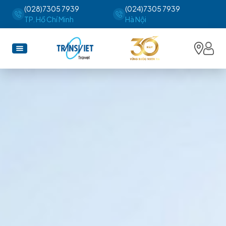
(028)7305 7939
(024)7305 7939
TP. Hồ Chí Minh
Hà Nội