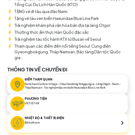
Tổng Cục Du Lịch Hàn Quốc (KTO)
với
thủ
đô
sôi
động
Seoul
–
nơi
giao
thoa
giữa
nhịp
sống
hiện
đại
và
nét
văn
hóa
lâu
đời để
check-
in
tại
N Seoul Tower
,
TẶNG vé đi tàu qua đảo Nami
khám phá các điểm đến
biểu
tượng
nổi
tiếng
của
thành
Tặng vé tàu ven biển Haeundae Blue Line Park
phố. Đây không chỉ là chuyến du lịch đơn thuần mà còn là
Trải nghiệm khám phá văn hóa bản địa tại làng Otgol
hành trình trải nghiệm, nơi du khách có thể khám phá thiên
Thưởng thức ẩm thực Hàn Quốc đặc sắc
nhiên, văn hóa, ẩm thực và lưu giữ những khoảnh khắc đáng
Trải nghiệm tàu tốc hành KTX từ Busan về Seoul
nhớ của mùa hè tại Hàn Quốc.
Tham quan các điểm đến nổi tiếng Seoul: Cung điện
Gyeongbokgung, Tháp Namsan, Bảo tàng Dân tộc Quốc
gia...
THÔNG TIN VỀ CHUYẾN ĐI
ĐIỂM THAM QUAN
Gamcheon Culture Village – Chùa Haedong Yonggungsa - Làng Otgol – Nami –
Tháp Namsan – Trải nghiệm tàu ven biển Haeundae Blue Line Park
PHƯƠNG TIỆN
VIETJET AIR
NHIỆT ĐỘ & THIẾT BỊ ĐIỆN
Bấm để xem