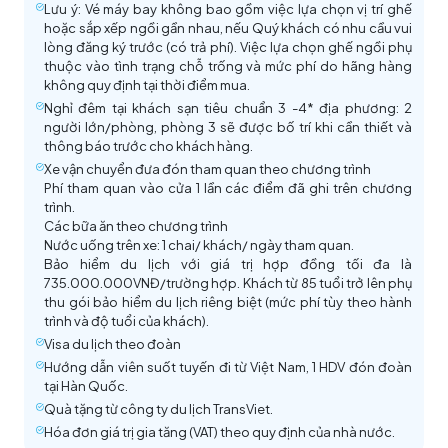
Lưu ý: Vé máy bay không bao gồm việc lựa chọn vị trí ghế
Trung tâm Mỹ Phẩm Hàn Quốc
– Nơi đây tập hợp
yêu," đây không chỉ là điểm ngắm toàn cảnh thành
hưởng những khoảnh khắc đáng nhớ trên hòn đảo
hoặc sắp xếp ngồi gần nhau, nếu Quý khách có nhu cầu vui
Thành phố Daegu
những thương hiệu mỹ phẩm nội địa rất được ưa
phố mà còn hấp dẫn bởi “Ổ khóa tình yêu” – nơi các
nổi tiếng này.
lòng đăng ký trước (có trả phí). Việc lựa chọn ghế ngồi phụ
Hòa mình trong không gian truyền thống tại
làng
chuộng.
cặp đôi treo lên những chiếc ổ khóa với mong ước
thuộc vào tình trạng chỗ trống và mức phí do hãng hàng
Otgol
– nơi lịch sử và văn hóa Hàn Quốc sống động
Gamcheon Culture Village
không quy định tại thời điểm mua.
Cung điện Gyeongbokgung
– biểu tượng của
cho tình yêu trường tồn và vĩnh cửu.
(Chưa gồm vé
qua từng góc phố. Ngôi làng cổ Otgol, với 400 năm
Công viên Yongdusan Park
– Viên ngọc xanh tươi
Nghỉ đêm tại khách sạn tiêu chuẩn 3 -4* địa phương: 2
triều đại Joseon – được xem là trái tim lịch sử và văn
thang máy)
người lớn/phòng, phòng 3 sẽ được bố trí khi cần thiết và
lịch sử, là điểm đến lý tưởng để quý khách trải
giữa lòng Busan và được coi là biểu tượng tình yêu ở
hóa của Seoul. Được xây dựng từ năm 1395, cung
thông báo trước cho khách hàng.
nghiệm cuộc sống truyền thống và chiêm ngưỡng
Busan. Tại đây quý khách sẽ đắm chìm trong sự
điện mang vẻ đẹp uy nghi. Quý khách có thể tản bộ
Xe vận chuyển đưa đón tham quan theo chương trình
vẻ đẹp tĩnh lặng của ngày xưa.
thanh bình và vẻ đẹp của cảnh quan nơi đây với hệ
qua những cổng thành tráng lệ, chiêm ngưỡng kiến
Phí tham quan vào cửa 1 lần các điểm đã ghi trên chương
sinh thái đa dạng cùng nhiều loài động thực vật
trúc cung đình tinh xảo. Điểm nhấn độc đáo là lễ đổi
trình.
phong phú.
Các bữa ăn theo chương trình
gác hoàng cung, tái hiện sinh động nét uy nghiêm và
Nước uống trên xe: 1 chai/ khách/ ngày tham quan.
trang trọng của vương triều xưa.
(Tùy thuộc khung
Bảo hiểm du lịch với giá trị hợp đồng tối đa là
giờ đoàn tới)
Đảo Nami
735.000.000VNĐ/trường hợp. Khách từ 85 tuổi trở lên phụ
thu gói bảo hiểm du lịch riêng biệt (mức phí tùy theo hành
trình và độ tuổi của khách).
Visa du lịch theo đoàn
Tháp Namsan
Hướng dẫn viên suốt tuyến đi từ Việt Nam, 1 HDV đón đoàn
Thư viện Starfield
– một trong những điểm check-
tại Hàn Quốc.
in biểu tượng giữa lòng COEX Mall. Giữa không gian
Quà tặng từ công ty du lịch TransViet.
Làng Otgol
hiện đại, thư viện mở ra như một “biển sách khổng
Hóa đơn giá trị gia tăng (VAT) theo quy định của nhà nước.
Keimyung University:
Là bối cảnh của các bộ phim