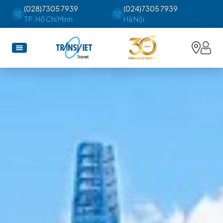
(028)7305 7939
(024)7305 7939
TP. Hồ Chí Minh
Hà Nội