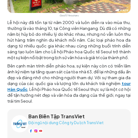
Ga số 5 Yeouinaru
Lễ hội này đã tồn tại từ năm 2000 và luôn diễn ra vào mùa thu,
thường là vào tháng 10, tại Công viên Hangang. Dù đã có những
năm bị hủy bỏ do nhiều lý do khác nhau, nhưng nó vẫn luôn thu
hút hàng trăm nghìn du khách mỗi năm. Các loại pháo hoa đa
dạng từ nhiều quốc gia khác nhau cùng những buổi trình diễn
sáng tạo luôn làm cho Lễ hội Pháo hoa Quốc tế Seoul trở thành
một sự kiện nổi bật trong lịch sử văn hóa và giải trí của thành phố.
Bên cạnh màn trình diễn pháo hoa, sự kiện này còn có triển lãm
ảnh kỷ niệm tại tầng quan sát của tòa nhà 63, để lại những dấu ấn
đẹp và đáng nhớ cho những người tham dự. Với sự tham gia đa
dạng của các quốc gia và lượng lớn du khách trải nghiệm
tour
Hàn Quốc
, Lễ hội Pháo hoa Quốc tế Seoul thực sự là một cơ hội
để tận hưởng nét đẹp và văn hóa đa dạng của thế giới, ngay tại
trái tim Seoul.
Ban Biên Tập TransViet
Đội ngũ nội dung Công ty Du lịch TransViet