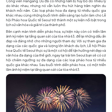
Công viên Hangang. Dù đã có những năm bị hủy bỏ do nhiều lý
do khác nhau, nhưng nó vẫn luôn thu hút hàng trăm nghìn du
khách mỗi năm. Các loại pháo hoa đa dạng từ nhiều quốc gia
khác nhau cùng những buổi trình diễn sáng tạo luôn làm cho Lễ
hội Pháo hoa Quốc tế Seoul trở thành một sự kiện nổi bật trong
lịch sử văn hóa và giải trí của thành phố.
Bên cạnh màn trình diễn pháo hoa, sự kiện này còn có triển lãm
ảnh kỷ niệm tại tầng quan sát của tòa nhà 63, để lại những dấu ấn
đẹp và đáng nhớ cho những người tham dự. Với sự tham gia đa
dạng của các quốc gia và lượng lớn khách du lịch, Lễ hội Pháo
hoa Quốc tế Seoul thực sự là một cơ hội để tận hưởng nét đẹp và
văn hóa đa dạng của thế giới, ngay tại trái tim Seoul.bạn sẽ có cơ
hội chiêm ngưỡng sự đa dạng của các loại pháo hoa từ nhiều
quốc gia khác nhau. Sau buổi trình diễn pháo hoa, có một triển
lãm ảnh kỷ niệm tại tầng quan sát của tòa nhà 63.