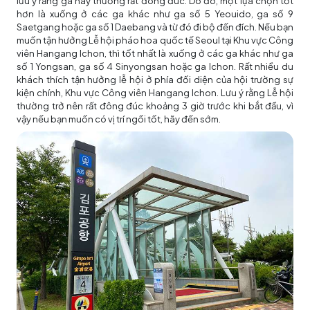
lưu ý rằng ga này thường rất đông đúc. Do đó, một lựa chọn tốt
hơn là xuống ở các ga khác như ga số 5 Yeouido, ga số 9
Saetgang hoặc ga số 1 Daebang và từ đó đi bộ đến đích. Nếu bạn
muốn tận hưởng Lễ hội pháo hoa quốc tế Seoul tại Khu vực Công
viên Hangang Ichon, thì tốt nhất là xuống ở các ga khác như ga
số 1 Yongsan, ga số 4 Sinyongsan hoặc ga Ichon. Rất nhiều du
khách thích tận hưởng lễ hội ở phía đối diện của hội trường sự
kiện chính, Khu vực Công viên Hangang Ichon. Lưu ý rằng Lễ hội
thường trở nên rất đông đúc khoảng 3 giờ trước khi bắt đầu, vì
vậy nếu bạn muốn có vị trí ngồi tốt, hãy đến sớm.