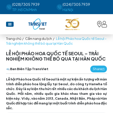
(028)7305 7939
(024)7305 7939
TP. Hồ Chí Minh
Hà Nội
Trang chủ
/
Cẩm nang du lịch
/
Lễ hội Pháo hoa Quốc tế Seoul –
Trải nghiệm không thể bỏ qua tại Hàn Quốc
LỄ HỘI PHÁO HOA QUỐC TẾ SEOUL – TRẢI
NGHIỆM KHÔNG THỂ BỎ QUA TẠI HÀN QUỐC
Ban Biên Tập TransViet
Share
Lễ hội Pháo hoa Quốc tế Seoul là một sự kiện ấn tượng với màn
trình diễn pháo hoa lộng lẫy tại Seoul, do công ty Hanwha tổ
chức. Đây là sự kiện thu hút rất nhiều các du khách du lịch Hàn
Quốc. Mỗi năm, nhiều quốc gia khác nhau tham gia vào sự
kiện này. Ví dụ, vào năm 2013, Canada, Nhật Bản, Pháp và Hàn
Quốc đã hợp tác để mang lại một buổi trình diễn pháo hoa đặc
sắc.