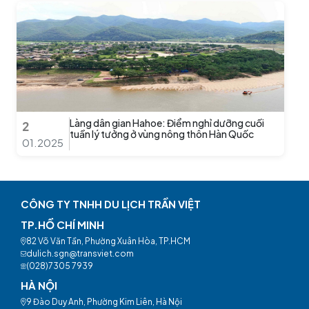
Làng dân gian Hahoe: Điểm nghỉ dưỡng cuối
2
tuần lý tưởng ở vùng nông thôn Hàn Quốc
01.2025
CÔNG TY TNHH DU LỊCH TRẦN VIỆT
TP.HỒ CHÍ MINH
82 Võ Văn Tần, Phường Xuân Hòa, TP.HCM
dulich.sgn@transviet.com
(028)7305 7939
HÀ NỘI
9 Đào Duy Anh, Phường Kim Liên, Hà Nội