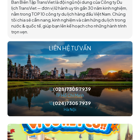
Ban Biên Tập TransViet là đội ngũ nội dung của Công ty Du
lịch TransViet — đơn vị lữ hành uy tín gần 30 năm kinh nghiệm,
nằm trong TOP 10 công ty du lịch hàng đầu Việt Nam. Chúng
tôi chia sẻ cẩm nang, kinh nghiệm và cảm hứng du lịch trong
nước & quốc tế, giúp bạn lên kế hoạch cho những hành trình
trọn vẹn.
LIÊN HỆ TƯ VẤN
(028)7305 7939
TP.Hồ Chí Minh
(024)7305 7939
Hà Nội