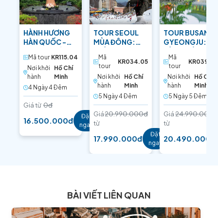
HÀNH HƯƠNG
TOUR SEOUL
TOUR BUSAN –
HÀN QUỐC -
MÙA ĐÔNG:
GYEONGJU: DI
LINH ĐỊA CÁC
TRẢI NGHIỆM
SẢN TRIỀU ĐẠI
Mã tour
KR115.04
Mã
Mã
THÁNH TỬ ĐẠO
TRƯỢT TUYẾT
SILLA
KR034.05
KR039.05
tour
tour
Nơi khởi
Hồ Chí
hành
Minh
Nơi khởi
Hồ Chí
Nơi khởi
Hồ Chí
hành
Minh
hành
Minh
4 Ngày 4 Ðêm
5 Ngày 4 Ðêm
5 Ngày 5 Ðêm
Giá từ
0đ
Giá
20.990.000đ
Giá
24.990.000đ
Đặt
16.500.000đ
từ
từ
ngay
Đặt
17.990.000đ
20.490.000đ
ngay
BÀI VIẾT LIÊN QUAN