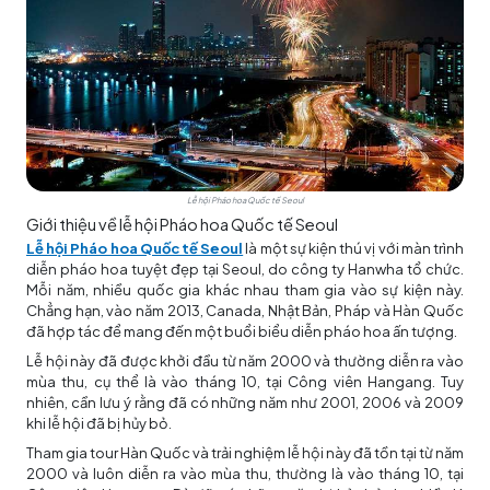
Lễ hội Pháo hoa Quốc tế Seoul
Giới thiệu về lễ hội Pháo hoa Quốc tế Seoul
Lễ hội Pháo hoa Quốc tế Seoul
là một sự kiện thú vị với màn trình
diễn pháo hoa tuyệt đẹp tại Seoul, do công ty Hanwha tổ chức.
Mỗi năm, nhiều quốc gia khác nhau tham gia vào sự kiện này.
Chẳng hạn, vào năm 2013, Canada, Nhật Bản, Pháp và Hàn Quốc
đã hợp tác để mang đến một buổi biểu diễn pháo hoa ấn tượng.
Lễ hội này đã được khởi đầu từ năm 2000 và thường diễn ra vào
mùa thu, cụ thể là vào tháng 10, tại Công viên Hangang. Tuy
nhiên, cần lưu ý rằng đã có những năm như 2001, 2006 và 2009
khi lễ hội đã bị hủy bỏ.
Tham gia tour Hàn Quốc và trải nghiệm lễ hội này đã tồn tại từ năm
2000 và luôn diễn ra vào mùa thu, thường là vào tháng 10, tại