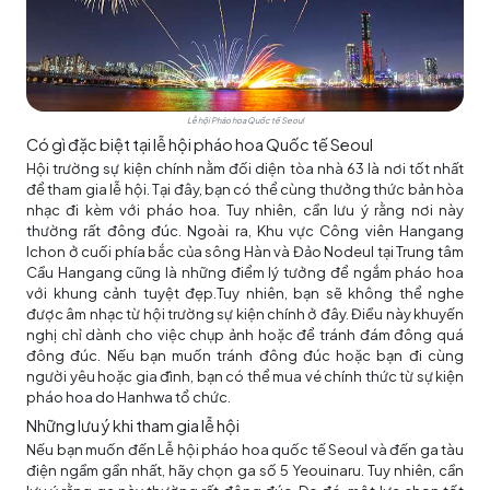
Lễ hội Pháo hoa Quốc tế Seoul
Có gì đặc biệt tại lễ hội pháo hoa Quốc tế Seoul
Hội trường sự kiện chính nằm đối diện tòa nhà 63 là nơi tốt nhất
để tham gia lễ hội. Tại đây, bạn có thể cùng thưởng thức bản hòa
nhạc đi kèm với pháo hoa. Tuy nhiên, cần lưu ý rằng nơi này
thường rất đông đúc. Ngoài ra, Khu vực Công viên Hangang
Ichon ở cuối phía bắc của sông Hàn và Đảo Nodeul tại Trung tâm
Cầu Hangang cũng là những điểm lý tưởng để ngắm pháo hoa
với khung cảnh tuyệt đẹp.Tuy nhiên, bạn sẽ không thể nghe
được âm nhạc từ hội trường sự kiện chính ở đây. Điều này khuyến
nghị chỉ dành cho việc chụp ảnh hoặc để tránh đám đông quá
đông đúc. Nếu bạn muốn tránh đông đúc hoặc bạn đi cùng
người yêu hoặc gia đình, bạn có thể mua vé chính thức từ sự kiện
pháo hoa do Hanhwa tổ chức.
Những lưu ý khi tham gia lễ hội
Nếu bạn muốn đến Lễ hội pháo hoa quốc tế Seoul và đến ga tàu
điện ngầm gần nhất, hãy chọn ga số 5 Yeouinaru. Tuy nhiên, cần