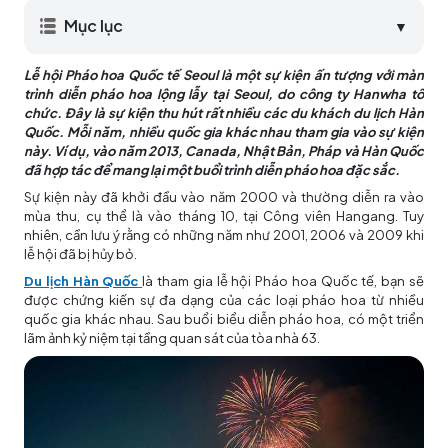
Mục lục
▼
Lễ hội Pháo hoa Quốc tế Seoul là một sự kiện ấn tượng với màn
trình diễn pháo hoa lộng lẫy tại Seoul, do công ty Hanwha tổ
chức. Đây là sự kiện thu hút rất nhiều các du khách du lịch Hàn
Quốc. Mỗi năm, nhiều quốc gia khác nhau tham gia vào sự kiện
này. Ví dụ, vào năm 2013, Canada, Nhật Bản, Pháp và Hàn Quốc
đã hợp tác để mang lại một buổi trình diễn pháo hoa đặc sắc.
Sự kiện này đã khởi đầu vào năm 2000 và thường diễn ra vào
mùa thu, cụ thể là vào tháng 10, tại Công viên Hangang. Tuy
nhiên, cần lưu ý rằng có những năm như 2001, 2006 và 2009 khi
lễ hội đã bị hủy bỏ.
Du lịch Hàn Quốc
là tham gia lễ hội Pháo hoa Quốc tế, bạn sẽ
được chứng kiến sự đa dạng của các loại pháo hoa từ nhiều
quốc gia khác nhau. Sau buổi biểu diễn pháo hoa, có một triển
lãm ảnh kỷ niệm tại tầng quan sát của tòa nhà 63.