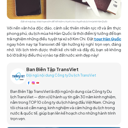
Đặt vé máy bay, khách sạn sớm để tiết kiệm chi phí cho chuyến du lịch mùa hè Hàn Quốc
Với nền văn hóa độc đáo, cảnh sắc thiên nhiên rực rỡ và ẩm thực
phong phú, du lịch mùa hè Hàn Quốc là thời điểm lý tưởng để bạn
trải nghiệm những điều tuyệt tại xứ sở Kim Chi. Đặt
tour Hàn Quốc
ngay hôm nay tại Transviet để tận hưởng kỳ nghỉ trọn vẹn, đáng
nhớ. Với lịch trình được thiết kế chi tiết và đầy đủ, bạn sẽ không
bỏ lỡ bất kỳ điều thú vị nào tại đất nước xinh đẹp này!
Ban Biên Tập TransViet
Đội ngũ nội dung Công ty Du lịch TransViet
Ban Biên Tập TransViet là đội ngũ nội dung của Công ty Du
lịch TransViet — đơn vị lữ hành uy tín gần 30 năm kinh nghiệm,
nằm trong TOP 10 công ty du lịch hàng đầu Việt Nam. Chúng
tôi chia sẻ cẩm nang, kinh nghiệm và cảm hứng du lịch trong
nước & quốc tế, giúp bạn lên kế hoạch cho những hành trình
trọn vẹn.