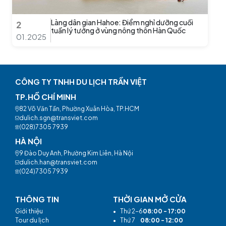
Làng dân gian Hahoe: Điểm nghỉ dưỡng cuối
2
tuần lý tưởng ở vùng nông thôn Hàn Quốc
01.2025
CÔNG TY TNHH DU LỊCH TRẦN VIỆT
TP.HỒ CHÍ MINH
82 Võ Văn Tần, Phường Xuân Hòa, TP.HCM
dulich.sgn@transviet.com
(028)7305 7939
HÀ NỘI
9 Đào Duy Anh, Phường Kim Liên, Hà Nội
dulich.han@transviet.com
(024)7305 7939
THÔNG TIN
THỜI GIAN MỞ CỬA
Giới thiệu
•
Thứ 2-6
08:00 - 17:00
Tour du lịch
•
Thứ 7
08:00 - 12:00