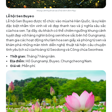
Khung cảnh huyền ảo tại Lễ hội đom đóm Muju
Lễ hội Sen Buyeo
Lễ hội Sen Buyeo được tổ chức vào mùa hè Hàn Quốc, là sự kiện
đặc biệt nhằm tôn vinh vẻ vẻ đẹp thanh tao và ý nghĩa sâu sắc
của hoa sen. Tại đây, du khách có thể chiêm ngưỡng khung cảnh
tuyệt đẹp với hàng nghìn bông sen khoe sắc bên hồ Gungnamji,
tham gia các hoạt động như làm hoa sen giấy, xà phòng từ sen và
khám phá những màn trình diễn nghệ thuật tái hiện câu chuyện
tình yêu lịch sử của Hoàng tử Seodong và Công chúa Seonhwa.
Thời gian:
Tháng 7 hàng năm.
Địa điểm:
Hồ Gungnamji, Buyeo, Chungcheong Nam.
Giá vé:
Miễn phí.