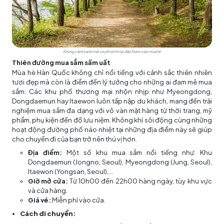
Khung cảnh xanh mát và yên bình tại đảo Nami vào mùa hè
Thiên đường mua sắm sầm uất
Mùa hè Hàn Quốc không chỉ nổi tiếng với cảnh sắc thiên nhiên
tươi đẹp mà còn là điểm đến lý tưởng cho những ai đam mê mua
sắm. Các khu phố thương mại nhộn nhịp như Myeongdong,
Dongdaemun hay Itaewon luôn tấp nập du khách, mang đến trải
nghiệm mua sắm đa dạng với vô vàn mặt hàng từ thời trang, mỹ
phẩm, phụ kiện đến đồ lưu niệm. Không khí sôi động cùng những
hoạt động đường phố náo nhiệt tại những địa điểm này sẽ giúp
cho chuyến đi của bạn trở nên thú vị hơn.
Địa điểm:
Một số khu mua sắm nổi tiếng như: Khu
Dongdaemun (Jongno, Seoul), Myeongdong (Jung, Seoul),
Itaewon (Yongsan, Seoul),...
Giờ mở cửa:
Từ 10h00 đến 22h00 hàng ngày, tùy khu vực
và cửa hàng.
Giá vé:
Miễn phí vào cửa.
Cách di chuyển: