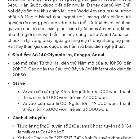
Seoul, Hàn Quốc, được biết đến như là “Disney của xứ Kim Chi”.
Nơi đây gồm hai khu chính là Lotte World Adventure (khu trong
nhà) và Magic Island (khu ngoài trời), mang đến những trải
nghiệm đa dạng, phù hợp với mọi lứa tuổi. Du khách có thể tham
gia vào các trò chơi cảm giác mạnh tại Atlantis Adventure, khám
phá thế giới sinh vật biển tại thủy cung Lotte World Aquarium,
check-in tại vòng quay ngựa gỗ lãng mạn trong những bộ phim
Hàn hay tham gia các cuộc diễu hành và biểu diễn nghệ thuật,...
Địa điểm:
Số 240 Olympic-ro, Songpa, Seoul.
Giờ mở cửa:
Từ thứ Hai đến thứ Năm mở cửa từ 10h30 đến
20h00. Các ngày thứ Sáu, thứ Bảy và Chủ Nhật thì kéo dài đến
20h30.
Giá vé:
Vé vào cửa cả ngày: Đối với người lớn: 61.000 won; Thanh
thiếu niên: 54.000 won; Trẻ em: 47.000 won.
Vé vào cửa sau 16:00: Người lớn: 49.000 won; Thanh
thiếu niên: 43.000 won; Trẻ em: 36.000 won.
Cách di chuyển:
Tàu điện ngầm: Đi tuyến số 2 (Ga Jamsil) hoặc tuyến số 8 (Ga
Jamsil) và ra Exit 4 hoặc 5.
Xe buýt: Các tuyến 2217, 3313, 3411 và nhiều tuyến khác dừng