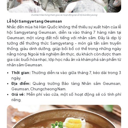
Du khách hào hứng tham gia các hoạt động tại Lễ hội bùn Boryeong
Lễ hội Samgyetang Geumsan
Nhắc đến mùa hè Hàn Quốc không thể thiếu sự xuất hiện của lễ
hội Samgyetang Geumsan, diễn ra vào tháng 7 hàng năm tại
Geumsan, một vùng đất nổi tiếng với nhân sâm. Đây là dịp lý
tưởng để thưởng thức Samgyetang - món gà tần sâm truyền
thống, giàu dinh dưỡng, giúp bồi bổ cơ thể trong những ngày
nắng nóng. Ngoài trải nghiệm ẩm thực, du khách còn được tham
gia các buổi hòa nhạc, lớp học nấu ăn và khám phá sản phẩm từ
nhân sâm Geumsan.
Thời gian:
Thường diễn ra vào giữa tháng 7, kéo dài trong 3
ngày.
Địa điểm:
Quảng trường Bảo tàng Nhân sâm Geumsan,
Geumsan, Chungcheong Nam.
Giá vé:
Miễn phí vào cửa, một số hoạt động sẽ có tính phí
riêng.