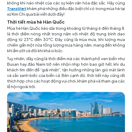
không khí náo nhiệt của các sự kiện văn hóa đặc sắc. Hãy cùng
TransViet
khám phá những điều đặc biệt chỉ có trong mùa hè tại
xứ Kim Chi qua bài viết dưới đây!
Thời tiết mùa hè Hàn Quốc
Mùa hè Hàn Quốc kéo dài trong khoảng từ tháng 6 đến tháng 8,
là thời điểm nóng nhất trong năm với nhiệt độ trung bình dao
động từ 23°C đến 30°C. Đây cũng là mùa mưa, khi lượng mưa
chiếm gần một nửa tổng lượng mưa hàng năm, mang đến không
khí ẩm ướt và đôi khi khá oi bức.
Tuy nhiên, đây cũng là thời điểm mà các thành phố ven biển như
Busan hay đảo Nami trở nên nhộn nhịp hơn bao giờ hết, khi du
khách tìm đến để “giải nhiệt”, tận hưởng những làn gió mát lành
và sắc xanh biếc của biển cả. Bên cạnh đó, thời tiết này cũng rất
thích hợp cho các hoạt động vui chơi, khám phá và tham gia các
lễ hội ngoài trời.