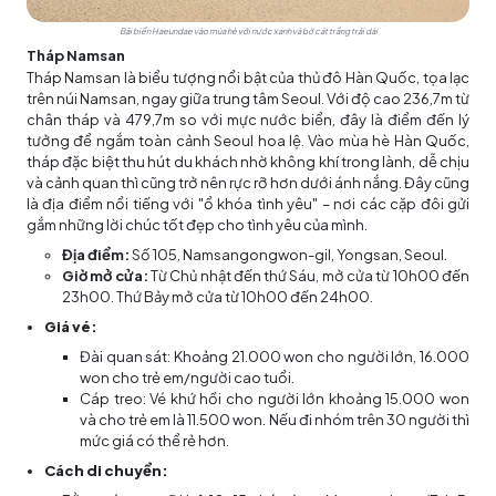
Bãi biển Haeundae vào mùa hè với nước xanh và bờ cát trắng trải dài
Tháp Namsan
Tháp Namsan là biểu tượng nổi bật của thủ đô Hàn Quốc, tọa lạc
trên núi Namsan, ngay giữa trung tâm Seoul. Với độ cao 236,7m từ
chân tháp và 479,7m so với mực nước biển, đây là điểm đến lý
tưởng để ngắm toàn cảnh Seoul hoa lệ. Vào mùa hè Hàn Quốc,
tháp đặc biệt thu hút du khách nhờ không khí trong lành, dễ chịu
và cảnh quan thì cũng trở nên rực rỡ hơn dưới ánh nắng. Đây cũng
là địa điểm nổi tiếng với "ổ khóa tình yêu" – nơi các cặp đôi gửi
gắm những lời chúc tốt đẹp cho tình yêu của mình.
Địa điểm:
Số 105, Namsangongwon-gil, Yongsan, Seoul.
Giờ mở cửa:
Từ Chủ nhật đến thứ Sáu, mở cửa từ 10h00 đến
23h00. Thứ Bảy mở cửa từ 10h00 đến 24h00.
Giá vé:
Đài quan sát: Khoảng 21.000 won cho người lớn, 16.000
won cho trẻ em/người cao tuổi.
Cáp treo: Vé khứ hồi cho người lớn khoảng 15.000 won
và cho trẻ em là 11.500 won. Nếu đi nhóm trên 30 người thì
mức giá có thể rẻ hơn.
Cách di chuyển: