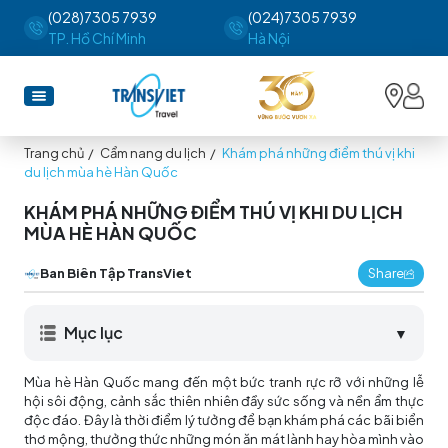
(028)7305 7939
(024)7305 7939
TP. Hồ Chí Minh
Hà Nội
Trang chủ
/
Cẩm nang du lịch
/
Khám phá những điểm thú vị khi
du lịch mùa hè Hàn Quốc
KHÁM PHÁ NHỮNG ĐIỂM THÚ VỊ KHI DU LỊCH
MÙA HÈ HÀN QUỐC
Ban Biên Tập TransViet
Share
Mục lục
▼
Mùa hè Hàn Quốc mang đến một bức tranh rực rỡ với những lễ
hội sôi động, cảnh sắc thiên nhiên đầy sức sống và nền ẩm thực
độc đáo. Đây là thời điểm lý tưởng để bạn khám phá các bãi biển
thơ mộng, thưởng thức những món ăn mát lành hay hòa mình vào