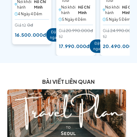
tour
tour
Nơi khởi
Hồ Chí
hành
Minh
Nơi khởi
Hồ Chí
Nơi khởi
Hồ Chí
hành
Minh
hành
Minh
4 Ngày 4 Ðêm
5 Ngày 4 Ðêm
5 Ngày 5 Ðêm
Giá từ
0đ
Giá
20.990.000đ
Giá
24.990.000đ
Đặt
16.500.000đ
từ
từ
ngay
Đặt
17.990.000đ
20.490.000đ
ngay
BÀI VIẾT LIÊN QUAN