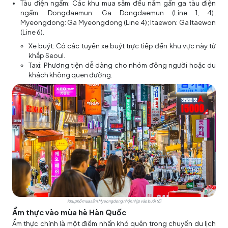
Tàu điện ngầm: Các khu mua sắm đều nằm gần ga tàu điện
ngầm: Dongdaemun: Ga Dongdaemun (Line 1, 4);
Myeongdong: Ga Myeongdong (Line 4); Itaewon: Ga Itaewon
(Line 6).
Xe buýt: Có các tuyến xe buýt trực tiếp đến khu vực này từ
khắp Seoul.
Taxi: Phương tiện dễ dàng cho nhóm đông người hoặc du
khách không quen đường.
Khu phố mua sắm Myeongdong nhộn nhịp vào buổi tối
Ẩm thực vào mùa hè Hàn Quốc
Ẩm thực chính là một điểm nhấn khó quên trong chuyến du lịch