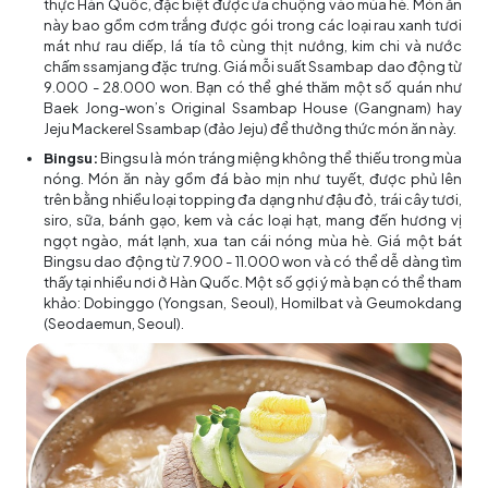
thực Hàn Quốc, đặc biệt được ưa chuộng vào mùa hè. Món ăn
này bao gồm cơm trắng được gói trong các loại rau xanh tươi
mát như rau diếp, lá tía tô cùng thịt nướng, kim chi và nước
chấm ssamjang đặc trưng. Giá mỗi suất Ssambap dao động từ
9.000 - 28.000 won. Bạn có thể ghé thăm một số quán như
Baek Jong-won’s Original Ssambap House (Gangnam) hay
Jeju Mackerel Ssambap (đảo Jeju) để thưởng thức món ăn này.
Bingsu:
Bingsu là món tráng miệng không thể thiếu trong mùa
nóng. Món ăn này gồm đá bào mịn như tuyết, được phủ lên
trên bằng nhiều loại topping đa dạng như đậu đỏ, trái cây tươi,
siro, sữa, bánh gạo, kem và các loại hạt, mang đến hương vị
ngọt ngào, mát lạnh, xua tan cái nóng mùa hè. Giá một bát
Bingsu dao động từ 7.900 - 11.000 won và có thể dễ dàng tìm
thấy tại nhiều nơi ở Hàn Quốc. Một số gợi ý mà bạn có thể tham
khảo: Dobinggo (Yongsan, Seoul), Homilbat và Geumokdang
(Seodaemun, Seoul).