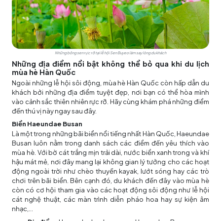
Những bông sen rực rỡ tại lễ hội Sen Buyeo làm say lòng du khách
Những địa điểm nổi bật không thể bỏ qua khi du lịch
mùa hè Hàn Quốc
Ngoài những lễ hội sôi động, mùa hè Hàn Quốc còn hấp dẫn du
khách bởi những địa điểm tuyệt đẹp, nơi bạn có thể hòa mình
vào cảnh sắc thiên nhiên rực rỡ. Hãy cùng khám phá những điểm
đến thú vị này ngay sau đây.
Biển Haeundae Busan
Là một trong những bãi biển nổi tiếng nhất Hàn Quốc, Haeundae
Busan luôn nằm trong danh sách các điểm đến yêu thích vào
mùa hè. Với bờ cát trắng mịn trải dài, nước biển xanh trong và khí
hậu mát mẻ, nơi đây mang lại không gian lý tưởng cho các hoạt
động ngoài trời như chèo thuyền kayak, lướt sóng hay các trò
chơi trên bãi biển. Bên cạnh đó, du khách đến đây vào mùa hè
còn có cơ hội tham gia vào các hoạt động sôi động như lễ hội
cát nghệ thuật, các màn trình diễn pháo hoa hay sự kiện âm
nhạc,...