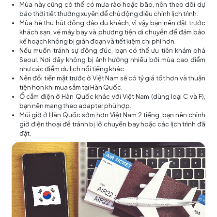
Mùa này cũng có thể có mưa rào hoặc bão, nên theo dõi dự
báo thời tiết thường xuyên để chủ động điều chỉnh lịch trình.
Mùa hè thu hút đông đảo du khách, vì vậy bạn nên đặt trước
khách sạn, vé máy bay và phương tiện di chuyển để đảm bảo
kế hoạch không bị gián đoạn và tiết kiệm chi phí hơn.
Nếu muốn tránh sự đông đúc, bạn có thể ưu tiên khám phá
Seoul. Nơi đây không bị ảnh hưởng nhiều bởi mùa cao điểm
như các điểm du lịch nổi tiếng khác.
Nên đổi tiền mặt trước ở Việt Nam sẽ có tỷ giá tốt hơn và thuận
tiện hơn khi mua sắm tại Hàn Quốc.
Ổ cắm điện ở Hàn Quốc khác với Việt Nam (dùng loại C và F),
bạn nên mang theo adapter phù hợp.
Múi giờ ở Hàn Quốc sớm hơn Việt Nam 2 tiếng, bạn nên chỉnh
giờ điện thoại để tránh bị lỡ chuyến bay hoặc các lịch trình đã
đặt.