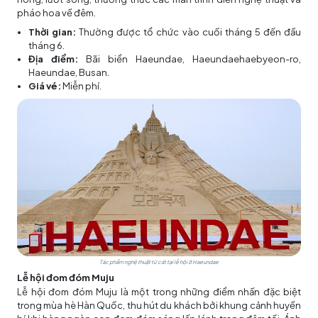
pháo hoa về đêm.
Thời gian:
Thường được tổ chức vào cuối tháng 5 đến đầu
tháng 6.
Địa điểm:
Bãi biển Haeundae, Haeundaehaebyeon-ro,
Haeundae, Busan.
Giá vé:
Miễn phí.
Tác phẩm nghệ thuật từ cát tại lễ hội ở Haeundae
Lễ hội đom đóm Muju
Lễ hội đom đóm Muju là một trong những điểm nhấn đặc biệt
trong mùa hè Hàn Quốc, thu hút du khách bởi khung cảnh huyền