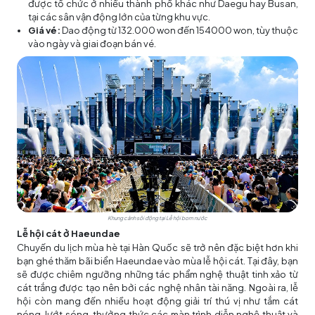
được tổ chức ở nhiều thành phố khác như Daegu hay Busan,
tại các sân vận động lớn của từng khu vực.
Giá vé:
Dao động từ 132.000 won đến 154000 won, tùy thuộc
vào ngày và giai đoạn bán vé.
Khung cảnh sôi động tại Lễ hội bom nước
Lễ hội cát ở Haeundae
Chuyến du lịch mùa hè tại Hàn Quốc sẽ trở nên đặc biệt hơn khi
bạn ghé thăm bãi biển Haeundae vào mùa lễ hội cát. Tại đây, bạn
sẽ được chiêm ngưỡng những tác phẩm nghệ thuật tinh xảo từ
cát trắng được tạo nên bởi các nghệ nhân tài năng. Ngoài ra, lễ
hội còn mang đến nhiều hoạt động giải trí thú vị như tắm cát
nóng, lướt sóng, thưởng thức các màn trình diễn nghệ thuật và