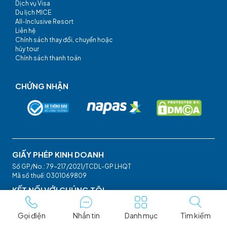
Dịch vụ Visa
Du lịch MICE
All-Inclusive Resort
Liên hệ
Chính sách thay đổi, chuyển hoặc
hủy tour
Chính sách thanh toán
CHỨNG NHẬN
GIẤY PHÉP KINH DOANH
Số GP/No.: 79-217/2021/TCDL-GP LHQT
Mã số thuế: 0301069809
KẾT NỐI VỚI CHÚNG TÔI
Gọi điện
Nhắn tin
Danh mục
Tìm kiếm
CHẤP NHẬN THANH TOÁN