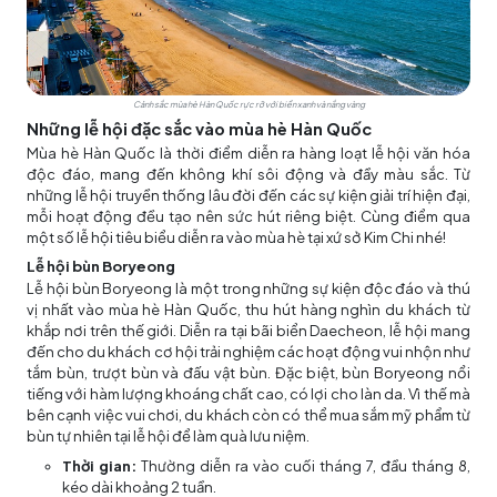
Cảnh sắc mùa hè Hàn Quốc rực rỡ với biển xanh và nắng vàng
Những lễ hội đặc sắc vào mùa hè Hàn Quốc
Mùa hè Hàn Quốc là thời điểm diễn ra hàng loạt lễ hội văn hóa
độc đáo, mang đến không khí sôi động và đầy màu sắc. Từ
những lễ hội truyền thống lâu đời đến các sự kiện giải trí hiện đại,
mỗi hoạt động đều tạo nên sức hút riêng biệt. Cùng điểm qua
một số lễ hội tiêu biểu diễn ra vào mùa hè tại xứ sở Kim Chi nhé!
Lễ hội bùn Boryeong
Lễ hội bùn Boryeong là một trong những sự kiện độc đáo và thú
vị nhất vào mùa hè Hàn Quốc, thu hút hàng nghìn du khách từ
khắp nơi trên thế giới. Diễn ra tại bãi biển Daecheon, lễ hội mang
đến cho du khách cơ hội trải nghiệm các hoạt động vui nhộn như
tắm bùn, trượt bùn và đấu vật bùn. Đặc biệt, bùn Boryeong nổi
tiếng với hàm lượng khoáng chất cao, có lợi cho làn da. Vì thế mà
bên cạnh việc vui chơi, du khách còn có thể mua sắm mỹ phẩm từ
bùn tự nhiên tại lễ hội để làm quà lưu niệm.
Thời gian:
Thường diễn ra vào cuối tháng 7, đầu tháng 8,
kéo dài khoảng 2 tuần.