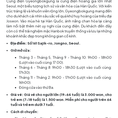
Cung điện Gyeongbokgung là cung điện hoàng gia lớn nhất
Seoul, một biểu tượng lịch sử và văn hóa của Hàn Quốc. Với kiến
trúc tráng lệ và khuôn viên rộng lớn, Gyeongbokgung mang đến
cho du khách cái nhìn sâu sắc về quá khứ huy hoàng của triều đại
Joseon. Vào mùa hè tại Hàn Quốc, ánh nắng chan hòa lại càng
làm nổi bật thêm nét uy nghi của cung điện. Du khách đến đây
còn có thể trải nghiệm mặc Hanbok truyền thống và lưu lại những
khoảnh khắc đẹp trong không gian cổ kính.
Địa điểm:
Số 161 Sajik-ro, Jongno, Seoul.
Giờ mở cửa:
Tháng 3 - Tháng 5, Tháng 9 - Tháng 10: 9h00 - 18h00
(Lượt vào cuối cùng: 17:00).
Tháng 6 - Tháng 8: 9h00 - 18h30 (Lượt vào cuối cùng:
17h30).
Tháng 11 - Tháng 2: 9h00 - 17h00 (Lượt vào cuối cùng:
16h00).
Đóng cửa vào thứ Ba.
Giá vé:
Giá vé cho người lớn (19-64 tuổi) là 3.000 won, cho
trẻ em (7-18 tuổi) là 1.500 won. Miễn phí cho người trên 64
tuổi và trẻ em dưới 7 tuổi.
Cách di chuyển: