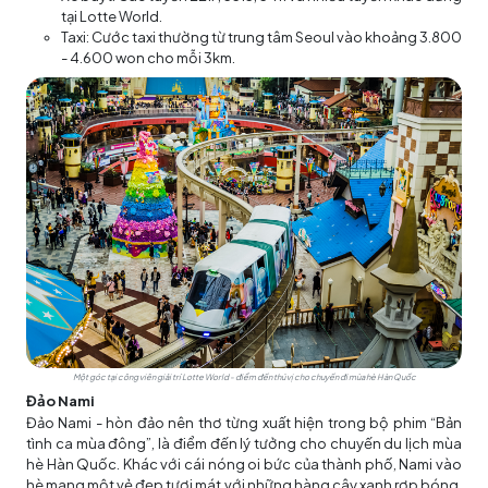
tại Lotte World.
Taxi: Cước taxi thường từ trung tâm Seoul vào khoảng 3.800
- 4.600 won cho mỗi 3km.
Một góc tại công viên giải trí Lotte World - điểm đến thú vị cho chuyến đi mùa hè Hàn Quốc
Đảo Nami
Đảo Nami - hòn đảo nên thơ từng xuất hiện trong bộ phim “Bản
tình ca mùa đông”, là điểm đến lý tưởng cho chuyến du lịch mùa
hè Hàn Quốc. Khác với cái nóng oi bức của thành phố, Nami vào
hè mang một vẻ đẹp tươi mát với những hàng cây xanh rợp bóng,