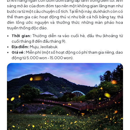
bí khi hàng ngàn con đom đóm sáng lấp lánh trong đêm tối. Ánh
sáng mờ ảo của đom đóm tạo nên một không gian lãng mạn như
bước ra từ một câu chuyện cổ tích. Tại lễ hội này, du khách còn có
thể tham gia các hoạt động thú vị như bắt cá hồi bằng tay, thả
đèn lồng ước nguyện và thưởng thức những màn pháo hoa
truyền thống độc đáo.
Thời gian:
Thường diễn ra vào cuối hè, đầu thu (khoảng từ
cuối tháng 8 đến đầu tháng 9).
Địa điểm:
Muju, Jeollabuk.
Giá vé:
Miễn phí (một số hoạt động có phí tham gia riêng, dao
động từ 5.000 won - 15.000 won).