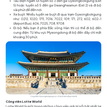
Tàu điện ngầm: Đi tuyến số 3 đến ga Gyeongbokgung (Exit
5) hoặc tuyến số 5 đến ga Gwanghwamun (Exit 2) và đi bộ
vài phút để đến nơi.
Xe buýt: Nhiều tuyến xe buýt đi qua trạm Gyeongbokgung
như: 0212, 1020, 1711, 7016, 7022, 109, 171, 272, 602, 602-1
(Airport Bus), 606, 7025, 708, 9708.
Đi bộ: Nếu bạn ở phía Bắc sông Hàn thì có thể đi bộ đến
cung điện. Từ khu vực Myeongdong đi bộ đến đây chỉ mất
khoảng 30 phút.
Cung điện Gyeongbokgung rực rỡ dưới ánh nắng mùa hè
Công viên Lotte World
Lotte World là một trong những công viên giải trí nổi bật nhất tại