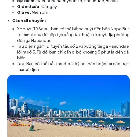
Địa điểm:
Haeundaehaebyeon-ro, Haeundae, Busan.
Giờ mở cửa:
Cả ngày.
Giá vé:
Miễn phí.
Cách di chuyển:
Xe buýt: Từ Seoul, bạn có thể bắt xe buýt đến bến Nopo Bus
Terminal, sau đó tiếp tục bằng taxi hoặc xe buýt địa phương
đến ga Haeundae.
Tàu điện ngầm: Đi tuyến tàu số 2 và xuống tại ga Haeundae,
lối ra số 3. Từ đó, bạn chỉ cần đi bộ khoảng 5 phút là đến bãi
biển.
Taxi: Bạn có thể bắt taxi ở bất kỳ nơi nào hoặc tại các trạm
taxi cố định.