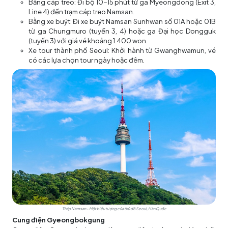
Bằng cáp treo: Đi bộ 10-15 phút từ ga Myeongdong (Exit 3,
Line 4) đến trạm cáp treo Namsan.
Bằng xe buýt: Đi xe buýt Namsan Sunhwan số 01A hoặc 01B
từ ga Chungmuro (tuyến 3, 4) hoặc ga Đại học Dongguk
(tuyến 3) với giá vé khoảng 1.400 won.
Xe tour thành phố Seoul: Khởi hành từ Gwanghwamun, vé
có các lựa chọn tour ngày hoặc đêm.
Tháp Namsan - Một biểu tượng của thủ đô Seoul, Hàn Quốc
Cung điện Gyeongbokgung