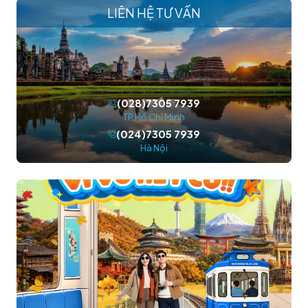
LIÊN HỆ TƯ VẤN
(028)7305 7939
TP.Hồ Chí Minh
(024)7305 7939
Hà Nội