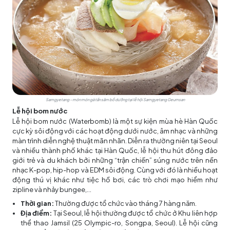
Samgyetang – món món gà tần sâm bổ dưỡng tại lễ hội Samgyetang Geumsan
Lễ hội bom nước
Lễ hội bom nước (Waterbomb) là một sự kiện mùa hè Hàn Quốc
cực kỳ sôi động với các hoạt động dưới nước, âm nhạc và những
màn trình diễn nghệ thuật mãn nhãn. Diễn ra thường niên tại Seoul
và nhiều thành phố khác tại Hàn Quốc, lễ hội thu hút đông đảo
giới trẻ và du khách bởi những “trận chiến” súng nước trên nền
nhạc K-pop, hip-hop và EDM sôi động. Cùng với đó là nhiều hoạt
động thú vị khác như tiệc hồ bơi, các trò chơi mạo hiểm như
zipline và nhảy bungee,...
Thời gian:
Thường được tổ chức vào tháng 7 hàng năm.
Địa điểm:
Tại Seoul, lễ hội thường được tổ chức ở Khu liên hợp
thể thao Jamsil (25 Olympic-ro, Songpa, Seoul). Lễ hội cũng