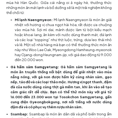
mùa hè Hàn Quốc. Giữa cái nắng oi ả ngày hè, thưởng thức
những món ăn mát lạnh và bổ dưỡng sẽ là một trải nghiệm không
thể chối từ:
Mì lạnh Naengmyeon:
Mì lạnh Naengmyeon là món ăn giải
nhiệt với hương vị chua ngọt hài hòa, rất được ưa chuộng
vào mùa hè. Sợi mì dai, mảnh được làm từ bột kiều mạch
hoặc khoai lang, ăn kèm với nước dùng thanh mát, đá lạnh
và các loại “topping” như thịt luộc, trứng, dưa leo thái nhỏ
và lê. Một số nhà hàng mà bạn có thể thưởng thức món ăn
này như Woo Lae Oak, Myeongdong Hamheung-myeonok
hay Ojang-dong Heungnam-jip, với giá dao động từ 9.000
đến 20.000 won.
Gà hầm sâm Samgyetang:
Gà hầm sâm Samgyetang là
món ăn truyền thống nổi bật dùng để giải nhiệt vào mùa
nắng nóng, với gà non được hầm kỹ cùng nhân sâm, gạo
nếp, táo đỏ và các loại thảo mộc. Hương vị ngọt thanh, đậm
đà của nước dùng cùng thịt gà mềm tan, khi ăn vào sẽ tạo
cảm giác rất dễ chịu. Bạn có thể thử món này với giá từ
16.000 đến 23.000 won tại Tosokchon Samgyetang, gần
cung điện Gyeongbokgung, nơi nổi tiếng với nước dùng
đậm đà và có phục vụ thêm rượu nhân sâm.
Ssambap:
Ssambap là món ăn dân dã và phổ biến trong ẩm