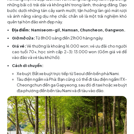
những bãi cỏ trải dài và không khí trong lành, thoáng đãng. Dạo
bước dưới những tán cây xanh mướt, tận hưởng làn gió mát rượi
và ánh nắng vàng dịu nhẹ chắc chắn sẽ là một trải nghiệm khó
quên tại hòn đảo xinh đẹp này.
Địa điểm:
Namiseom-gil, Namsan, Chuncheon, Gangwon.
Giờ mở cửa:
Từ 8h00 sáng đến 21h00 hàng ngày.
Giá vé:
Vé thường là khoảng 16.000 won; vé ưu đãi cho người
cao tuổi 70+, học sinh cấp 2-3): 13.000 won (Gồm giá vé để
vào đảo và vé tàu khứ hồi).
Cách di chuyển:
Xe buýt: Bắt xe buýt trực tiếp từ Seoul đến bến phà Nami.
Tàu điện ngầm và Phà: Bạn cũng có thể đi tàu điện ngầm ITX-
Cheongchun đến ga Gapyeong, sau đó đi taxi hoặc xe buýt
địa phương đến bến tàu Nami và đi tàu vào đảo.