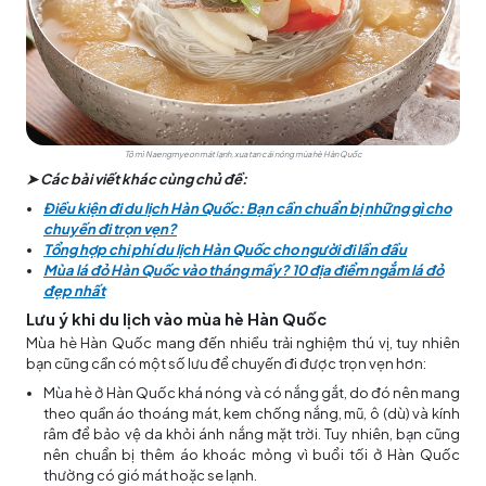
Tô mì Naengmyeon mát lạnh, xua tan cái nóng mùa hè Hàn Quốc
➤ Các bài viết khác cùng chủ đề:
Điều kiện đi du lịch Hàn Quốc: Bạn cần chuẩn bị những gì cho
chuyến đi trọn vẹn?
Tổng hợp chi phí du lịch Hàn Quốc cho người đi lần đầu
Mùa lá đỏ Hàn Quốc vào tháng mấy? 10 địa điểm ngắm lá đỏ
đẹp nhất
Lưu ý khi du lịch vào mùa hè Hàn Quốc
Mùa hè Hàn Quốc mang đến nhiều trải nghiệm thú vị, tuy nhiên
bạn cũng cần có một số lưu để chuyến đi được trọn vẹn hơn:
Mùa hè ở Hàn Quốc khá nóng và có nắng gắt, do đó nên mang
theo quần áo thoáng mát, kem chống nắng, mũ, ô (dù) và kính
râm để bảo vệ da khỏi ánh nắng mặt trời. Tuy nhiên, bạn cũng
nên chuẩn bị thêm áo khoác mỏng vì buổi tối ở Hàn Quốc
thường có gió mát hoặc se lạnh.