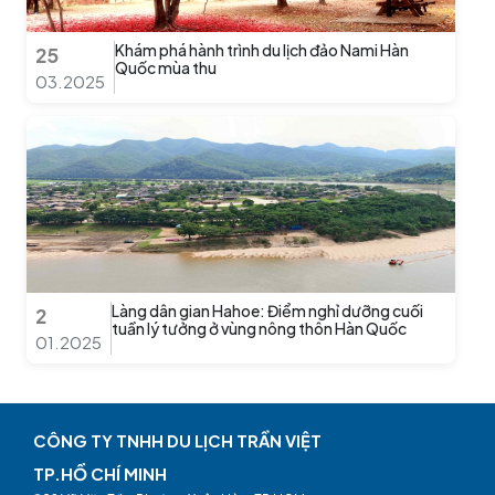
Khám phá hành trình du lịch đảo Nami Hàn
25
Quốc mùa thu
03.2025
Làng dân gian Hahoe: Điểm nghỉ dưỡng cuối
2
tuần lý tưởng ở vùng nông thôn Hàn Quốc
01.2025
CÔNG TY TNHH DU LỊCH TRẦN VIỆT
TP.HỒ CHÍ MINH