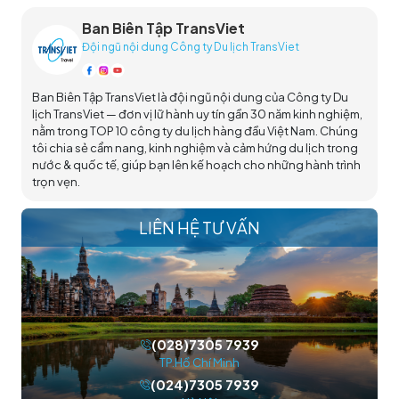
Ban Biên Tập TransViet
Đội ngũ nội dung Công ty Du lịch TransViet
Ban Biên Tập TransViet là đội ngũ nội dung của Công ty Du
lịch TransViet — đơn vị lữ hành uy tín gần 30 năm kinh nghiệm,
nằm trong TOP 10 công ty du lịch hàng đầu Việt Nam. Chúng
tôi chia sẻ cẩm nang, kinh nghiệm và cảm hứng du lịch trong
nước & quốc tế, giúp bạn lên kế hoạch cho những hành trình
trọn vẹn.
LIÊN HỆ TƯ VẤN
(028)7305 7939
TP.Hồ Chí Minh
(024)7305 7939