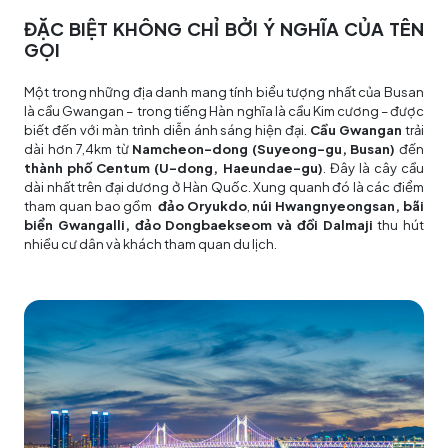
ĐẶC BIỆT KHÔNG CHỈ BỞI Ý NGHĨA CỦA TÊN
GỌI
Một trong những địa danh mang tính biểu tượng nhất của Busan
là cầu Gwangan – trong tiếng Hàn nghĩa là cầu Kim cương – được
biết đến với màn trình diễn ánh sáng hiện đại.
Cầu Gwangan
trải
dài hơn 7,4km từ
Namcheon-dong (Suyeong-gu, Busan)
đến
thành phố Centum (U-dong, Haeundae-gu)
. Đây là cây cầu
dài nhất trên đại dương ở Hàn Quốc. Xung quanh đó là các điểm
tham quan bao gồm
đảo Oryukdo
,
núi Hwangnyeongsan, bãi
biển Gwangalli, đảo Dongbaekseom và đồi Dalmaji
thu hút
nhiều cư dân và khách tham quan du lịch.