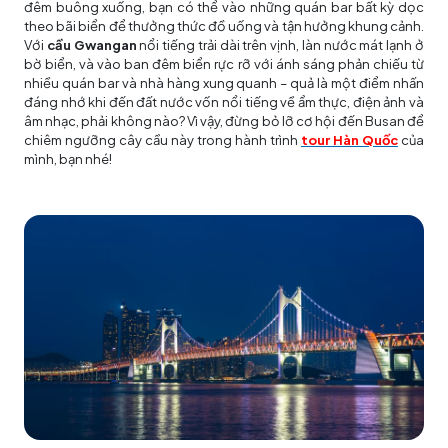
đêm buông xuống, bạn có thể vào những quán bar bất kỳ dọc
theo bãi biển để thưởng thức đồ uống và tận hưởng khung cảnh.
Với
cầu Gwangan
nổi tiếng trải dài trên vịnh, làn nước mát lạnh ở
bờ biển, và vào ban đêm biển rực rỡ với ánh sáng phản chiếu từ
nhiều quán bar và nhà hàng xung quanh – quả là một điểm nhấn
đáng nhớ khi đến đất nước vốn nổi tiếng về ẩm thực, điện ảnh và
âm nhạc, phải không nào? Vì vậy, đừng bỏ lỡ cơ hội đến Busan để
chiêm ngưỡng cây cầu này trong hành trình
tour Hàn Quốc
của
mình, bạn nhé!