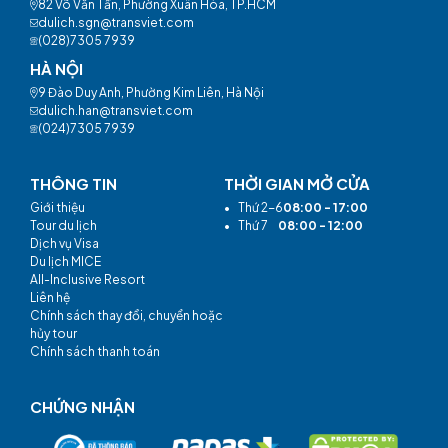
82 Võ Văn Tần, Phường Xuân Hòa, TP.HCM
dulich.sgn@transviet.com
(028)7305 7939
HÀ NỘI
9 Đào Duy Anh, Phường Kim Liên, Hà Nội
dulich.han@transviet.com
(024)7305 7939
THÔNG TIN
THỜI GIAN MỞ CỬA
Giới thiệu
•
Thứ 2-6
08:00 - 17:00
Tour du lịch
•
Thứ 7
08:00 - 12:00
Dịch vụ Visa
Du lịch MICE
All-Inclusive Resort
Liên hệ
Chính sách thay đổi, chuyển hoặc
hủy tour
Chính sách thanh toán
CHỨNG NHẬN