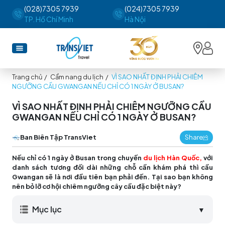
(028)7305 7939
(024)7305 7939
TP. Hồ Chí Minh
Hà Nội
Trang chủ
/
Cẩm nang du lịch
/
VÌ SAO NHẤT ĐỊNH PHẢI CHIÊM
NGƯỠNG CẦU GWANGAN NẾU CHỈ CÓ 1 NGÀY Ở BUSAN?
VÌ SAO NHẤT ĐỊNH PHẢI CHIÊM NGƯỠNG CẦU
GWANGAN NẾU CHỈ CÓ 1 NGÀY Ở BUSAN?
Ban Biên Tập TransViet
Share
Nếu chỉ có 1 ngày ở Busan trong chuyến
du lịch Hàn Quốc,
với
danh sách tương đối dài những chỗ cần khám phá thì cầu
Gwangan sẽ là nơi đầu tiên bạn phải đến. Tại sao bạn không
nên bỏ lỡ cơ hội chiêm ngưỡng cây cầu đặc biệt này?
Mục lục
▼