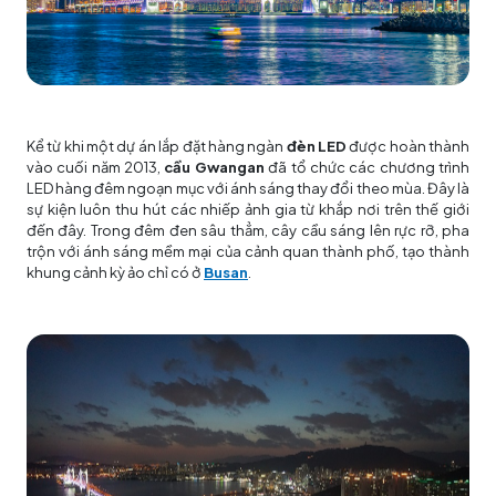
Kể từ khi một dự án lắp đặt hàng ngàn
đèn LED
được hoàn thành
vào cuối năm 2013,
cầu Gwangan
đã tổ chức các chương trình
LED hàng đêm ngoạn mục với ánh sáng thay đổi theo mùa. Đây là
sự kiện luôn thu hút các nhiếp ảnh gia từ khắp nơi trên thế giới
đến đây. Trong đêm đen sâu thẳm, cây cầu sáng lên rực rỡ, pha
trộn với ánh sáng mềm mại của cảnh quan thành phố, tạo thành
khung cảnh kỳ ảo chỉ có ở
Busan
.