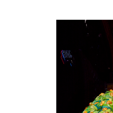
Biểu diễn văn hóa
Có một vài sân khấu để xem các buổi biểu diễn
diễn tương tác và rất thú vị cho mọi lứa tuổi.
Yeondeungnori
Yeondeungnori là sự kiện cuối cùng của tuần.
biểu diễn, tiệc tùng và lễ kỷ niệm cuối cùn
vào tối thứ Bảy, Yeondeungnori sẽ giúp bạn p
Triển lãm đèn lồng truyền t
Phần này của Lễ hội đèn lồng hoa sen bắt đầu 
của Hàn Quốc sẽ được trưng bày tại Jogye
những ngôi đền xung quanh Seoul vào ban n
sáng trên bầu trời đêm.