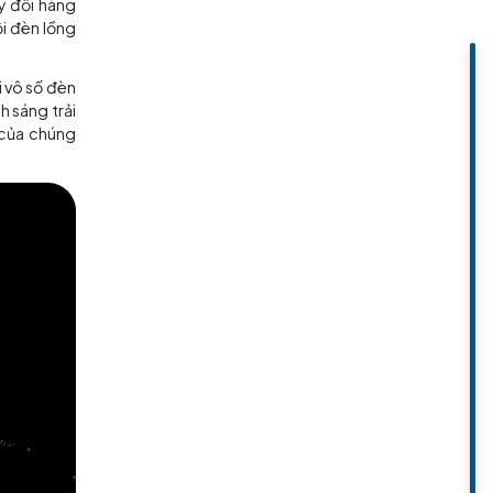
đèn lồng hoa sen – độ sáng của
, nổi bật nhất là Lễ diễu hành
.
 vật thể của Hàn Quốc vào năm
ể của nhân loại.
 Ngày chính xác thay đổi hàng
gày 11 tháng 5. Lễ hội đèn lồng
trang trí lộng lẫy với vô số đèn
ng bạc, muôn vàn ánh sáng trải
 ánh sáng lãng mạn của chúng