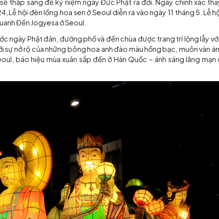
tâm thương mại được trang hoàng bằng hàng nghìn chiếc 
oại. Có một số sự kiện diễn ra trong lễ hội Yeondeunghoe
ác đường phố của Quận Jongno ở Seoul trong suốt một đêm
uốc đến mức nó đã được công nhận là Di sản văn hóa phi
đèn lồng hoa sen vào danh sách Di sản văn hóa phi vật th
iễn ra khi nào?
Hàn Quốc sẽ thắp sáng để kỷ niệm ngày Đức Phật ra đời.
. Năm 2024, Lễ hội đèn lồng hoa sen ở Seoul diễn ra vào n
 tập trung quanh Đền Jogyesa ở Seoul.
cuối tuần trước ngày Phật đản, đường phố và đền chùa được 
g. Cùng với sự nở rộ của những bông hoa anh đào màu hồ
lớn của Seoul, báo hiệu mùa xuân sắp đến ở Hàn Quốc –
hỏi ký ức.