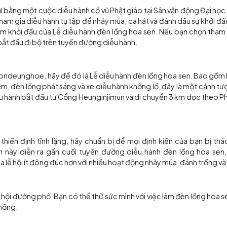
ng Hoa sen
n đều miễn phí! Chỉ cần đến đủ sớm để có một vị trí tốt t
n là Lễ diễu hành đèn lồng hoa sen với hàng ngàn chiếc
oul. Điều đó không có nghĩa là các sự kiện khác khôn
độc đáo về Phật giáo tại Hàn Quốc mà bất kỳ ai cũng có 
ổ vũ của Phật giáo, tiệc sau diễu hành, triển lãm đèn lồ
hoàn thiện Lễ hội đèn lồng hoa sen. Hầu hết các sự kiện Lễ
vài địa điểm khác nhau.
n tại Seoul bằng một cuộc diễu hành cổ vũ Phật giáo tại
ngàn người tham gia diễu hành tụ tập để nhảy múa, ca hát và