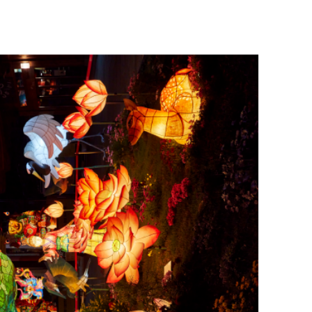
 ngoài trời truyền thống của Hàn Quốc tại Lễ hội đèn lồng 
 Đây là cuộc diễu hành quy mô nhỏ hơn qua các con phố I
g. Nếu bạn không thể đến tham dự Lễ diễu hành đèn lồng
hần nào hiểu được những gì bạn đã bỏ lỡ trong
tour du lị
hống
sớm hơn cuộc diễu hành chính và các sự kiện khác. Đèn lồng
sa, Bongeunsa và Quảng trường Gwanghwamun trong vài
gày và Quảng trường Gwanghwamunvào ban đêm để ngắm n