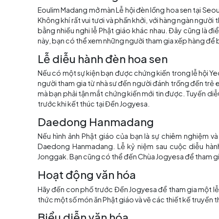
Sự kiện tại Lễ hội Đèn lồ
Tất cả các sự kiện tại Lễ hội đèn lồng Hoa se
nổi bật của Yeon Deung Hoe ở Seoul chắc chắ
sáng tràn ngập trên đường phố trung tâm Se
tham dự và tất cả đều cung cấp một góc nhìn 
Quốc
. Các sự kiện bao gồm: cuộc diễu hành c
biểu diễn văn hóa, và lễ kỷ niệm cuối cùng để 
Jongno, gần Đền Jogyesa ở Insadong, tại một 
Eoulim Madang
Eoulim Madang mở màn Lễ hội đèn lồng hoa se
Không khí rất vui tươi và phấn khởi, với hàng 