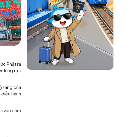
n để chào mừng ngày Đức Phật ra
i hàng nghìn chiếc đèn lồng rực