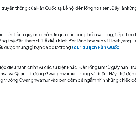
cũng là điểm khởi đầu của Lễ diễu hành đèn lồng hoa sen
 hàng để bắt đầu đi bộ trên tuyến đường diễu hành.
ng lễ hội Yeondeunghoe, hãy để đó là Lễ diễu hành đèn l
 đến trẻ em, đèn lồng phát sáng và xe diễu hành khổng lồ
c. Tuyến diễu hành bắt đầu từ Cổng Heunginjimun và di ch
hiệm và thiền định tĩnh lặng, hãy chuẩn bị để mọi định k
iễu hành này diễn ra gần cuối tuyến đường diễu hành
tham gia lễ hội ít đông đúc hơn với nhiều hoạt động nhảy 
a một lễ hội đường phố. Bạn có thể thử sức mình với việ
kế truyền thống.