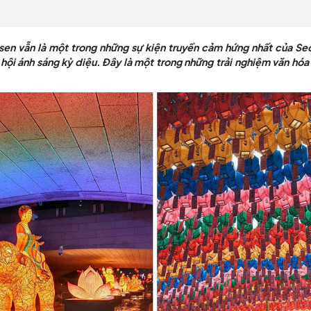
ngưỡng trong một lễ hội ánh sáng kỳ diệu. Đây là một
c vào mùa xuân.
lồng Hoa sen vẫn là một trong những sự kiện truyền cả
ong một lễ hội ánh sáng kỳ diệu. Đây là một trong những