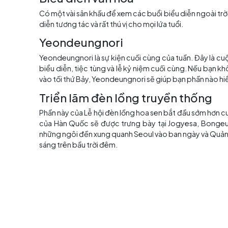
bằng nhiều nghi lễ Phật giáo khác nhau. Đây 
này, bạn có thể xem những người tham gia xếp
Lễ diễu hành đèn hoa sen
Nếu có một sự kiện bạn được chứng kiến ​​tro
người tham gia từ nhà sư đến người đánh trống
mà bạn phải tận mắt chứng kiến ​​mới tin đượ
trước khi kết thúc tại Đền Jogyesa.
Daedong Hanmadang
Nếu hình ảnh Phật giáo của bạn là sự chiêm ng
Daedong Hanmadang. Lễ kỷ niệm sau cuộc d
Jonggak. Bạn cũng có thể đến Chùa Jogyesa để 
Hoạt động văn hóa
Hãy đến con phố trước Đền Jogyesa để tham gi
thức một số món ăn Phật giáo và vẽ các thiết 