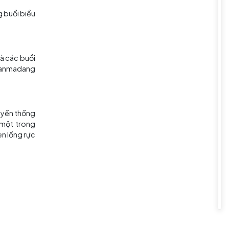
. Nếu bạn chọn tham dự sự kiện
ồng hoa sen. Bao gồm hàng ngàn
, đây là một cảnh tượng khó tin
uyển 3 km dọc theo Phố Jongno,
iến ​​của bạn bị thách thức tại
 đèn lồng hoa sen, tạiNgã tư
múa, đánh trống và lễ hội hơn.
c làm đèn lồng hoa sen, thưởng