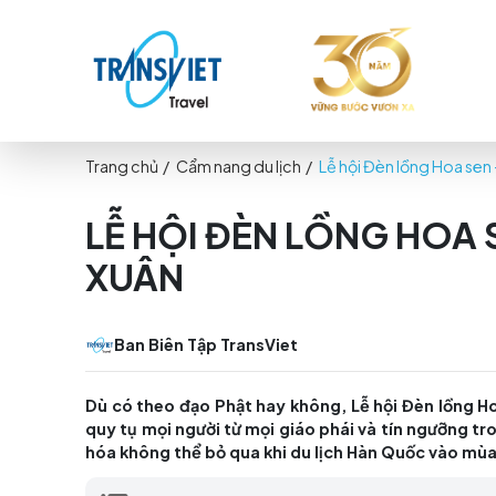
Trang chủ
/
Cẩm nang du lịch
/
Lễ hội Đèn lồ
LỄ HỘI ĐÈN LỒNG 
XUÂN
Ban Biên Tập TransViet
Dù có theo đạo Phật hay không, Lễ hội Đè