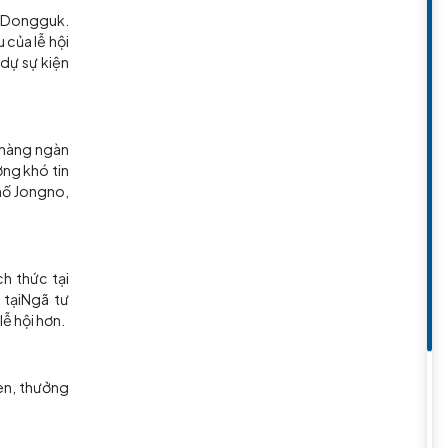
rên tuyến đường diễu hành. Điểm
 đèn lồng và xe hoa được chiếu
g đáng tham dự. Chúng đáng để
thể thưởng thức trong
tour Hàn
ng truyền thống, các sự kiện và
 hội đèn lồng hoa sen diễn ra ở
 Sân vận động Đại học Dongguk.
 đánh dấu sự khởi đầu của lễ hội