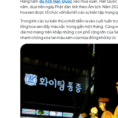
rỡ và tiếng trống truyền thống rộn ràng.
Trong lễ hội, đường phố, đền chùa và trung 
chúng tượng trưng cho sự giác ngộ của nhân l
đèn lồng hoa sen hoành tráng diễn ra trên c
Yeondeonghoe gắn liền với nền văn hóa Hàn Q
2012. Và vào năm 2020, UNESCO đã thêm Lễ hội 
Lễ hội Đèn lồng Hoa sen d
Hàng năm
du lịch Hàn Quốc
vào mùa xuân, 
năm, dựa trên ngày Phật đản tính theo Âm lịch
hoa sen được tổ chức với hầu hết các sự kiện
Trong khi các sự kiện thú vị nhất diễn ra vào 
lồng hoa sen đầy màu sắc trong gần một thán
dài mơ màng trên khắp những con phố rộng 
nhanh chóng xóa tan màu xám của mùa đông k