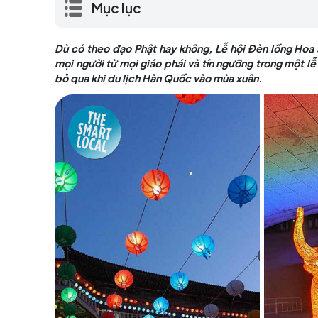
quy tụ mọi người từ mọi giáo phái và tín 
hóa không thể bỏ qua khi du lịch Hàn Quố
Mục lục
Dù có theo đạo Phật hay không, Lễ hội Đèn 
mọi người từ mọi giáo phái và tín ngưỡng tr
bỏ qua khi du lịch Hàn Quốc vào mùa xuân.