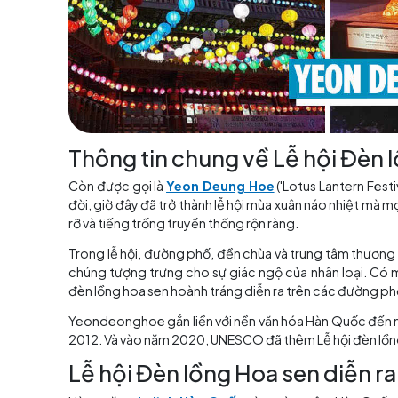
Thông tin chung về Lễ hộ
Còn được gọi là
Yeon Deung Hoe
('Lotus La
đời, giờ đây đã trở thành lễ hội mùa xuân náo