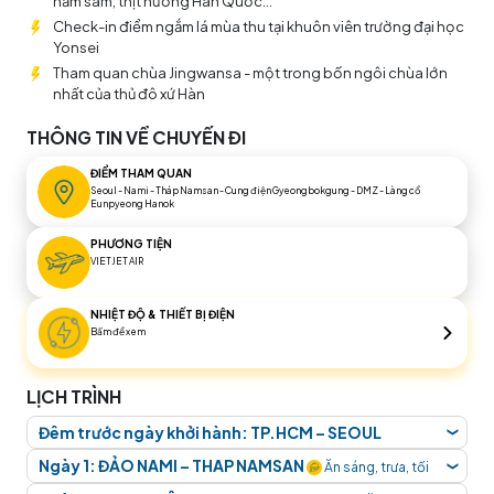
hầm sâm, thịt nướng Hàn Quốc...
Check-in điểm ngắm lá mùa thu tại khuôn viên trường đại học
Yonsei
Tham quan chùa Jingwansa - một trong bốn ngôi chùa lớn
nhất của thủ đô xứ Hàn
THÔNG TIN VỀ CHUYẾN ĐI
ĐIỂM THAM QUAN
Seoul - Nami - Tháp Namsan - Cung điện Gyeongbokgung - DMZ - Làng cổ
Eunpyeong Hanok
PHƯƠNG TIỆN
VIETJET AIR
NHIỆT ĐỘ & THIẾT BỊ ĐIỆN
Bấm để xem
LỊCH TRÌNH
Đêm trước ngày khởi hành: TP.HCM – SEOUL
❮
Quý khách tập trung tại sân bay
Tân Sơn Nhất, Ga
Ngày 1: ĐẢO NAMI – THAP NAMSAN
Ăn sáng, trưa, tối
❮
Quốc Tế.
Hướng dẫn viên TransViet Travel đón và