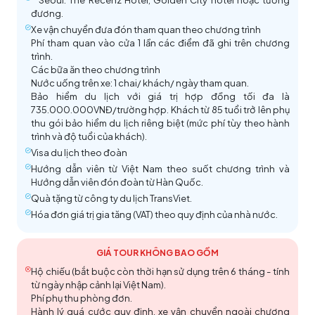
qua những cổng thành tráng lệ, chiêm ngưỡng kiến
Mong quý khách hiểu và thông cảm.
đương.
trúc cung đình tinh xảo. Điểm nhấn độc đáo là lễ đổi
Xe vận chuyển đưa đón tham quan theo chương trình
gác hoàng cung, tái hiện sinh động nét uy nghiêm và
Phí tham quan vào cửa 1 lần các điểm đã ghi trên chương
trang trọng của vương triều xưa.
(Tùy thuộc khung
trình.
Các bữa ăn theo chương trình
giờ đoàn tới)
Toàn cảnh đảo Nami lãng mạn vào mùa thu
Nước uống trên xe: 1 chai/ khách/ ngày tham quan.
Khu phi quân sự DMZ
Bảo hiểm du lịch với giá trị hợp đồng tối đa là
Hành trình tiếp tục đưa quý khách đến
làng cổ
735.000.000VNĐ/trường hợp. Khách từ 85 tuổi trở lên phụ
thu gói bảo hiểm du lịch riêng biệt (mức phí tùy theo hành
Eunpyeong Hanok –
nơi hơi thở “hanok” được tái
trình và độ tuổi của khách).
sinh một cách tinh tế và trọn vẹn nhất. Bỏ lại sau
Visa du lịch theo đoàn
lưng những khu phố cổ tấp nập, Eunpyeong mở ra
Hướng dẫn viên từ Việt Nam theo suốt chương trình và
như một thế giới khác – bình yên, đương đại mà vẫn
Hướng dẫn viên đón đoàn từ Hàn Quốc.
thấm đẫm hồn xưa. Tại đây, những ngôi nhà Hanok
Quà tặng từ công ty du lịch TransViet.
không chỉ được gìn giữ, mà được tái tạo thành
Hóa đơn giá trị gia tăng (VAT) theo quy định của nhà nước.
những tuyệt tác kiến trúc đầy táo bạo. Những mái
ngói cong truyền thống hòa cùng đường nét tối
Cung điện Gyeongbokgung
Hàng cây mùa thu tại Đảo Nami
GIÁ TOUR KHÔNG BAO GỒM
giản, vẽ nên một khung cảnh vừa thân thuộc, vừa lạ
Bảo tàng Dân tộc Quốc gia
(National Folk
Mua sắm tại cửa hàng miễn thuế.
Hộ chiếu (bắt buộc còn thời hạn sử dụng trên 6 tháng - tính
lẫm, nép mình dưới chân núi Bukhansan hùng vĩ.
Museum) là nơi quý khách có cơ hội khám phá kho
Tháp Namsan
– Điểm đến minh chứng cho tình yêu
từ ngày nhập cảnh lại Việt Nam).
Eunpyeong không chỉ đơn thuần kể lại câu chuyện
báu văn hóa độc đáo của Hàn Quốc. Tại đây giữ gìn
và lãng mạn. Được biết đến với tên gọi "Tháp tình
Phí phụ thu phòng đơn.
của quá khứ mà còn viết nên chương mới cho vẻ
và trưng bày hơn 4000 hiện vật liên quan đến lịch
yêu," đây không chỉ là điểm ngắm toàn cảnh thành
Hành lý quá cước quy định, xe vận chuyển ngoài chương