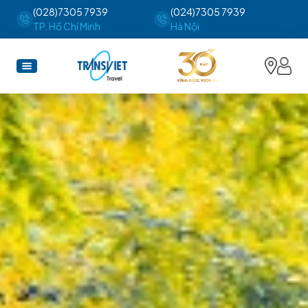
(028)7305 7939
(024)7305 7939
TP. Hồ Chí Minh
Hà Nội