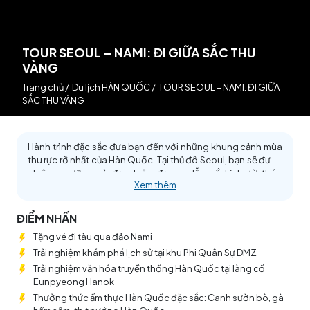
TOUR SEOUL – NAMI: ĐI GIỮA SẮC THU
VÀNG
Trang chủ
/
Du lịch HÀN QUỐC
/
TOUR SEOUL – NAMI: ĐI GIỮA
SẮC THU VÀNG
Hành trình đặc sắc đưa bạn đến với những khung cảnh mùa
thu rực rỡ nhất của Hàn Quốc. Tại thủ đô Seoul, bạn sẽ được
chiêm ngưỡng vẻ đẹp hiện đại xen lẫn cổ kính, từ tháp
Xem thêm
Namsan lãng mạn nhìn xuống toàn cảnh thành phố đến
cung điện Gyeongbokgung uy nghiêm – biểu tượng của
triều đại Joseon. Đảo Nami sẽ khiến bạn say đắm với những
ĐIỂM NHẤN
con đường phủ đầy lá vàng lá đỏ, khung cảnh như bước ra
Tặng vé đi tàu qua đảo Nami
từ bộ phim “Bản Tình Ca Mùa Đông”. Hành trình còn đưa bạn
đến khu DMZ – vùng phi quân sự nổi tiếng, nơi lưu giữ những
Trải nghiệm khám phá lịch sử tại khu Phi Quân Sự DMZ
dấu ấn lịch sử và mang đến trải nghiệm độc đáo hiếm có.
Trải nghiệm văn hóa truyền thống Hàn Quốc tại làng cổ
Đừng bỏ lỡ cơ hội ghé thăm làng cổ Eunpyeong Hanok, nơi
Eunpyeong Hanok
những ngôi nhà truyền thống nằm nép mình dưới chân núi,
Thưởng thức ẩm thực Hàn Quốc đặc sắc: Canh sườn bò, gà
tái hiện vẻ đẹp văn hóa Hàn Quốc xưa.