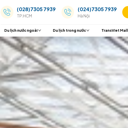
(028)7305 7939
(024
TP.HCM
Hà Nộ
Du lịch nước ngoài
Du lịch trong nước