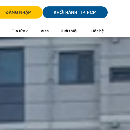
)7305 7939
ĐĂNG NHẬP
KHỞI HÀ
i
TransViet Mall
Tin tức
Visa
Giới t