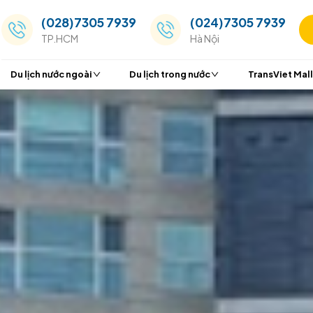
(028)7305 7939
(024
TP.HCM
Hà Nộ
Du lịch nước ngoài
Du lịch trong nước