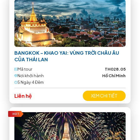
BANGKOK – KHAO YAI: VÙNG TRỜI CHÂU ÂU
CỦA THÁI LAN
Mã tour
TH028.05
Nơi khởi hành
Hồ Chí Minh
5 Ngày 4 Ðêm
Liên hệ
XEM CHI TIẾT
HOT