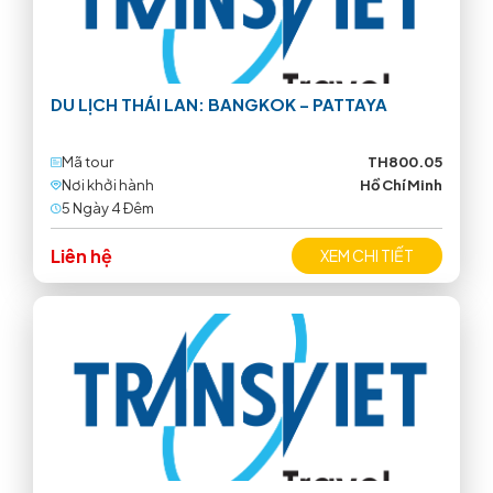
DU LỊCH THÁI LAN: BANGKOK – PATTAYA
Mã tour
TH800.05
Nơi khởi hành
Hồ Chí Minh
5 Ngày 4 Ðêm
Liên hệ
XEM CHI TIẾT