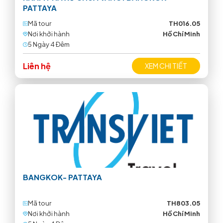
PATTAYA
Mã tour
TH016.05
Nơi khởi hành
Hồ Chí Minh
5 Ngày 4 Ðêm
Liên hệ
XEM CHI TIẾT
BANGKOK- PATTAYA
Mã tour
TH803.05
Nơi khởi hành
Hồ Chí Minh