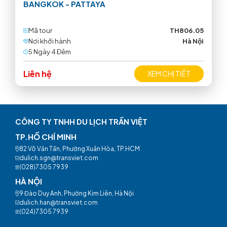
BANGKOK - PATTAYA
Mã tour
TH806.05
Nơi khởi hành
Hà Nội
5 Ngày 4 Ðêm
Liên hệ
XEM CHI TIẾT
CÔNG TY TNHH DU LỊCH TRẦN VIỆT
TP.HỒ CHÍ MINH
82 Võ Văn Tần, Phường Xuân Hòa, TP.HCM
dulich.sgn@transviet.com
(028)7305 7939
HÀ NỘI
9 Đào Duy Anh, Phường Kim Liên, Hà Nội
dulich.han@transviet.com
(024)7305 7939