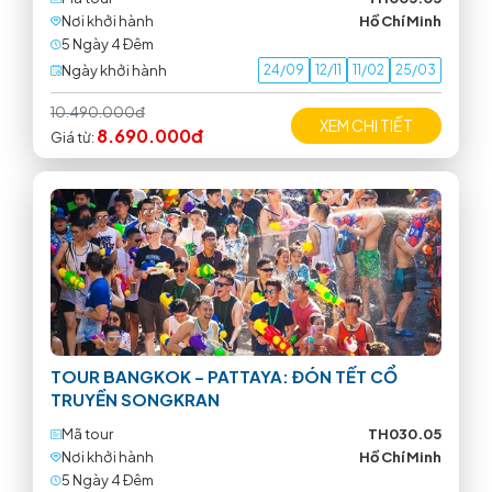
Nơi khởi hành
Hồ Chí Minh
5 Ngày 4 Ðêm
Ngày khởi hành
24/09
12/11
11/02
25/03
10.490.000đ
XEM CHI TIẾT
8.690.000đ
Giá từ:
TOUR BANGKOK – PATTAYA: ĐÓN TẾT CỔ
TRUYỀN SONGKRAN
Mã tour
TH030.05
Nơi khởi hành
Hồ Chí Minh
5 Ngày 4 Ðêm