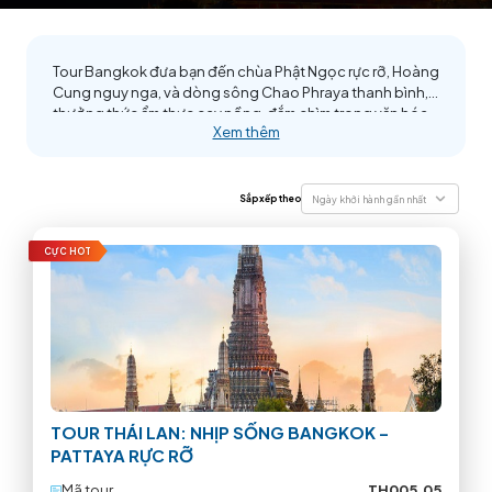
Tour Bangkok đưa bạn đến chùa Phật Ngọc rực rỡ, Hoàng
Cung nguy nga, và dòng sông Chao Phraya thanh bình,
thưởng thức ẩm thực cay nồng, đắm chìm trong văn hóa
Xem thêm
đặc sắc
Sắp xếp theo
Ngày khởi hành gần nhất
CỰC HOT
TOUR THÁI LAN: NHỊP SỐNG BANGKOK –
PATTAYA RỰC RỠ
Mã tour
TH005.05