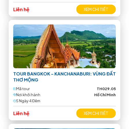
Liên hệ
XEM CHI TIẾT
TOUR BANGKOK – KANCHANABURI: VÙNG ĐẤT
THƠ MỘNG
Mã tour
TH029.05
Nơi khởi hành
Hồ Chí Minh
5 Ngày 4 Ðêm
Liên hệ
XEM CHI TIẾT