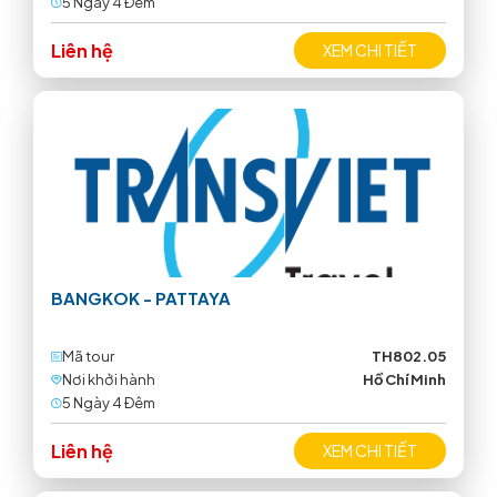
5 Ngày 4 Ðêm
Liên hệ
XEM CHI TIẾT
BANGKOK - PATTAYA
Mã tour
TH802.05
Nơi khởi hành
Hồ Chí Minh
5 Ngày 4 Ðêm
Liên hệ
XEM CHI TIẾT