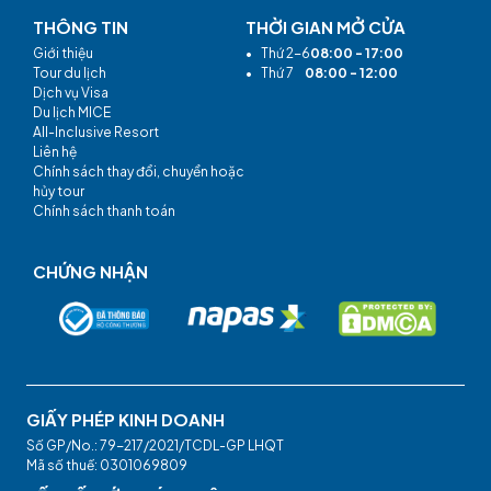
THÔNG TIN
THỜI GIAN MỞ CỬA
Giới thiệu
•
Thứ 2-6
08:00 - 17:00
Tour du lịch
•
Thứ 7
08:00 - 12:00
Dịch vụ Visa
Du lịch MICE
All-Inclusive Resort
Liên hệ
Chính sách thay đổi, chuyển hoặc
hủy tour
Chính sách thanh toán
CHỨNG NHẬN
GIẤY PHÉP KINH DOANH
Số GP/No.: 79-217/2021/TCDL-GP LHQT
Mã số thuế: 0301069809