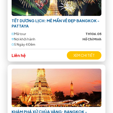
TẾT DƯƠNG LỊCH: MÊ MẨN VẺ ĐẸP BANGKOK -
PATTAYA
Mã tour
TH106.05
Nơi khởi hành
Hồ Chí Minh
5 Ngày 4 Ðêm
Liên hệ
XEM CHI TIẾT
KHÁM PHÁ XỨ CHÙA VÀNG: BANGKOK -