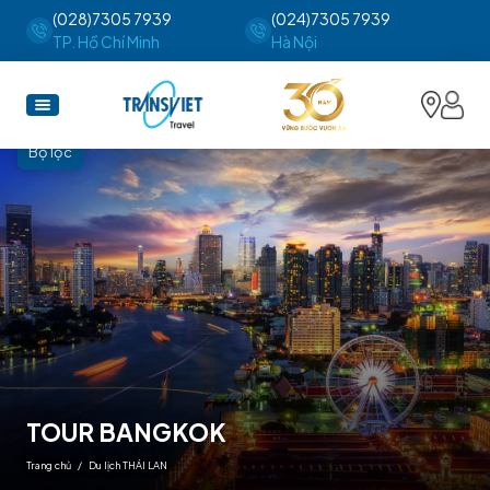
(028)7305 7939
(024)7305 7939
TP. Hồ Chí Minh
Hà Nội
Bộ lọc
TOUR BANGKOK
Trang chủ
/
Du lịch THÁI LAN