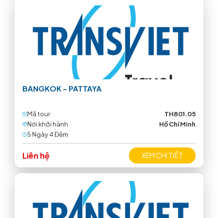
BANGKOK – PATTAYA
Mã tour
TH801.05
Nơi khởi hành
Hồ Chí Minh
5 Ngày 4 Ðêm
Liên hệ
XEM CHI TIẾT