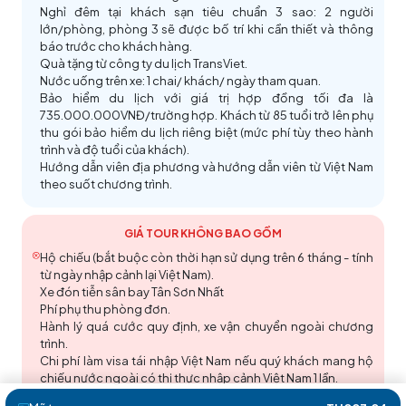
những màn biểu diễn thoát tim của các huấn luyện
phà thuyền để mưu sinh và phục vụ các hoạt động
Nghỉ đêm tại khách sạn tiêu chuẩn 3 sao: 2 người
tuyệt vời
(Chi phí các trò chơi trên biển tự túc).
viên cùng những chú rắn hổ mang hung hãn cũng
kinh doanh trên dòng sông này. Những túp lều bằng
lớn/phòng, phòng 3 sẽ được bố trí khi cần thiết và thông
như những thông tin hữu ích về những giá trị của rắn
báo trước cho khách hàng.
gỗ, những con thuyền nhỏ, nhà ven sông vẫn còn
trong việc phòng và chữa nhiều loại bệnh.
Quà tặng từ công ty du lịch TransViet.
trải rộng bên đôi bờ. Những khách sạn xen kẽ những
Nước uống trên xe: 1 chai/ khách/ ngày tham quan.
đền thờ, chùa chiền cổ kính đã tạo nên một vẻ đẹp
Bảo hiểm du lịch với giá trị hợp đồng tối đa là
Thành phố Pattaya
vừa hiện đại vừa xưa cũ, thể hiện nền văn hóa với
735.000.000VNĐ/trường hợp. Khách từ 85 tuổi trở lên phụ
thu gói bảo hiểm du lịch riêng biệt (mức phí tùy theo hành
bao thăng trầm và biến cố.
Không cần phải bay xa tận Dubai, quý khách sẽ
trình và độ tuổi của khách).
Hướng dẫn viên địa phương và hướng dẫn viên từ Việt Nam
thưởng thức được
Cafe & Bánh Phủ Vàng
với một
theo suốt chương trình.
không gian thật Quý Tộc – Sang chảnh – Ấm cúng
tại Thái Lan.
Đảo San Hô
Quý khách dùng bữa trưa tại nhà hàng địa phương,
GIÁ TOUR KHÔNG BAO GỒM
bữa tối thưởng thức BBQ
hấp dẫn.
Hộ chiếu (bắt buộc còn thời hạn sử dụng trên 6 tháng - tính
từ ngày nhập cảnh lại Việt Nam).
World Gems Collection
– Trung tâm chế tác đồ
Xe đưa đoàn về khách sạn nhận phòng nghỉ ngơi.
Trại rắn
Xe đón tiễn sân bay Tân Sơn Nhất
trang sức vàng bạc đá quý lớn nhất Đông Nam Á. Ở
Nghỉ đêm tại Pattaya.
Phí phụ thu phòng đơn.
đây, quý khách có thể chiêm ngưỡng và mua những
Đoàn di chuyển đến
tòa tháp 86 tầng Baiyoke
Hành lý quá cước quy định, xe vận chuyển ngoài chương
đồ trang sức quý giá với nhiều kiểu dáng đa dạng
trình.
Sky để dùng bữa trưa Buffet
– nhà hàng xoay 86
Dạo thuyền trên sông Chao Phraya
Chi phí làm visa tái nhập Việt Nam nếu quý khách mang hộ
được chế tác tinh xảo.
tầng cao nhất Thailand ngắm toàn cảnh thành phố
chiếu nước ngoài có thị thực nhập cảnh Việt Nam 1 lần.
và thưởng thức hàng trăm món ăn quốc tế phong
Các chi phí khác không đề cập trong mục bao gồm.
Chùa Phật Vàng (Wat Traimit)
– nơi chứa giữ một