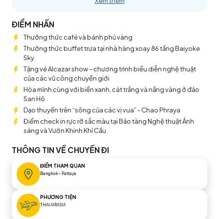
Xem thêm
Pattaya "không ngủ" luôn luôn nhộn nhịp và đầy thú vị, hay
một tiên đảo – Coral Island với những bãi biển tuyệt đẹp,...
đến những khung cảnh kiến trúc phật giáo, cung điện,... và
ĐIỂM NHẤN
không thể bỏ lỡ thiên đường ẩm thực đặc sắc nhất thế giới.
Thưởng thức café và bánh phủ vàng
Tất cả hội tụ trong một Thái Lan rực rỡ, đáng nhớ và sầm uất
đang chờ đón bạn.
Thưởng thức buffet trưa tại nhà hàng xoay 86 tầng Baiyoke
Sky
Tặng vé Alcazar show – chương trình biểu diễn nghệ thuật
của các vũ công chuyển giới
Hòa mình cùng với biển xanh, cát trắng và nắng vàng ở đảo
San Hô
Dạo thuyền trên “sông của các vị vua” - Chao Phraya
Điểm check in rực rỡ sắc màu tại Bảo tàng Nghệ thuật Ánh
sáng và Vườn Khinh Khí Cầu
THÔNG TIN VỀ CHUYẾN ĐI
ĐIỂM THAM QUAN
Bangkok – Pattaya
PHƯƠNG TIỆN
THAI AIRASIA