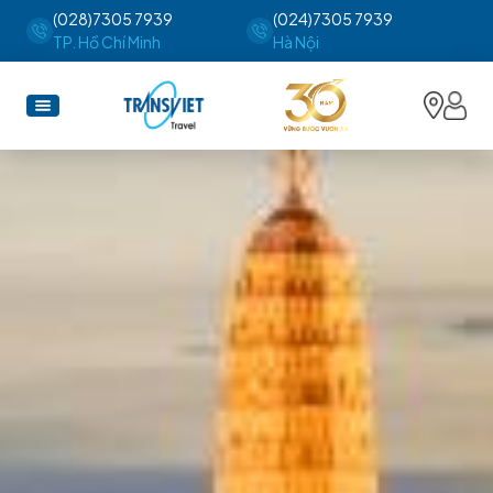
(028)7305 7939
(024)7305 7939
TP. Hồ Chí Minh
Hà Nội