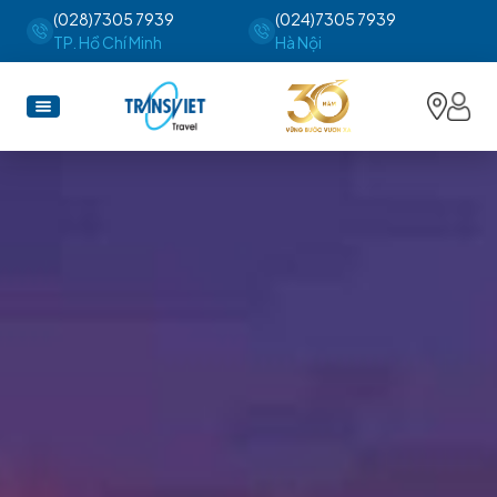
(028)7305 7939
(024)7305 7939
TP. Hồ Chí Minh
Hà Nội