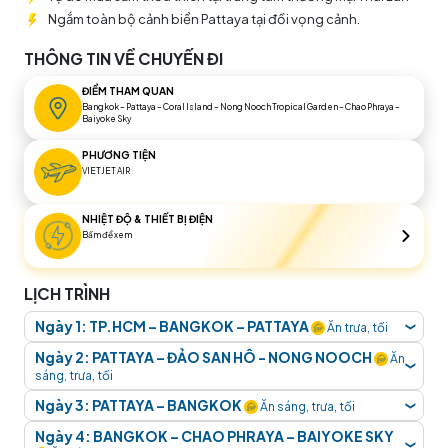
Ngắm toàn bộ cảnh biển Pattaya tại đồi vọng cảnh.
THÔNG TIN VỀ CHUYẾN ĐI
ĐIỂM THAM QUAN
Bangkok – Pattaya – Coral Island – Nong Nooch Tropical Garden – Chao Phraya –
Baiyoke Sky
PHƯƠNG TIỆN
VIETJET AIR
NHIỆT ĐỘ & THIẾT BỊ ĐIỆN
Bấm để xem
LỊCH TRÌNH
Ngày 1: TP.HCM – BANGKOK – PATTAYA
Ăn trưa, tối
❮
Quý khách tập trung tại
sân bay Tân Sơn Nhất, Ga
Ngày 2: PATTAYA – ĐẢO SAN HÔ - NONG NOOCH
Ăn
❮
Quốc Tế, lầu 2
. Hướng dẫn viên TransViet đón và
sáng, trưa, tối
hỗ trợ quý khách làm thủ tục đáp chuyến bay đi
Quý khách dùng bữa sáng tại khách sạn. Xe đưa
Ngày 3: PATTAYA – BANGKOK
Ăn sáng, trưa, tối
❮
Bangkok, Thái Lan.
đoàn khởi hành khám phá thành phố biển Pattaya
Quý khách dùng bữa sáng và làm thủ tục trả phòng
Ngày 4: BANGKOK – CHAO PHRAYA – BAIYOKE SKY
❮