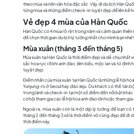
Mục lục
Hàn Quốc là đất nước du lịch nổi tiếng. Nơi 
theo mùa và nền văn hóa đặc sắc. Vậy đi du l
từng mùa và những điểm check-in tuyệt đẹp để
Vẻ đẹp 4 mùa của Hàn 
Hàn Quốc có 4 mùa rõ rệt trong năm và cảnh q
để chọn thời gian du lịch lý tưởng nhất cho mì
Mùa xuân (tháng 3 đến tháng
Mùa xuân tại Hàn Quốc là thời điểm đẹp và dễ c
sắc hoa rực rỡ khi anh đào, liên kiều, mộc lan 
tuyệt đẹp.
Điểm nhấn của mùa xuân tại Hàn Quốc là những l
Yunjung-ro ở Seoul hay đảo Jeju. Du khách có
trong lành và check-in tại một số điểm đến nổ