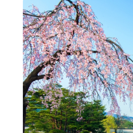
cơ hội tham gia các lễ hội hoa anh đào lớn hoặc
Ngoài ra, mùa xuân còn là một dịp lý tưởng 
tháng 2 đến tháng 3 sẽ là thời điểm vô cùng đ
thời điểm này.