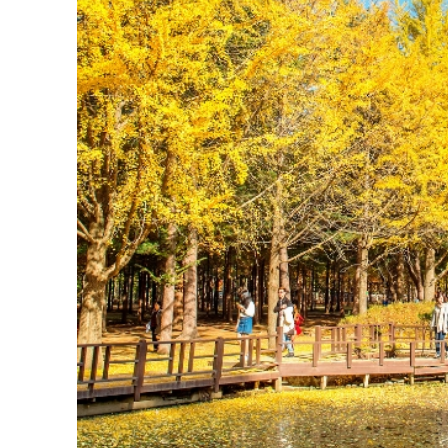
Du khách đi du l
Mùa thu (từ tháng 9 đến thán
Mùa thu cũng được xem là thời điểm đẹp và l
đêm se lạnh cùng với không khí rô ráo, khôn
cách thuận lợi. Cảnh sắc mùa thu tại Hàn Quố
đỏ và vàng rực rỡ.
Những địa điểm nổi bật như núi Naejangsan, đ
cho những ai yêu thích khung cảnh lãng mạn. 
Quốc, giúp du khách mãn nhãn và có những tr