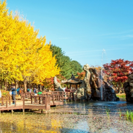
ịch vào mùa hè ở Hàn Quốc có thể tận hưởng những bãi biển xinh đẹp
g 11)
ý tưởng nhất để du lịch Hàn Quốc. Thời tiết vào mùa này
g mưa, rất dễ chịu, giúp bạn có thể khám phá thiên nhi
c khiến mọi du khách đều phải say đắm với những con đường
ảo Nami, hay công viên quốc gia Seoraksan vào thời điểm
Đây cũng là mùa của những loại hoa trái phong phú và lễ
ải nghiệm ẩm thực đáng nhớ.