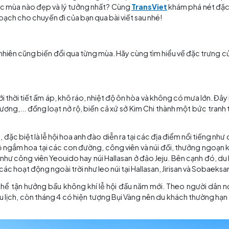
đây mang đến cho du khách những trải nghiệm độc đáo và 
ịch Hàn Quốc mùa nào đẹp và lý tưởng nhất? Cùng
TransVi
 lên kế hoạch cho chuyến đi của bạn qua bài viết sau nhé
Quốc
uan thiên nhiên cũng biến đổi qua từng mùa. Hãy cùng tìm
nh bạn nhé!
 5)
hịu nhất với thời tiết ấm áp, khô ráo, nhiệt độ ôn hòa và 
và tử đinh hương,... đồng loạt nở rộ, biến cả xứ sở Kim Chi
ễ hội hoa, đặc biệt là lễ hội hoa anh đào diễn ra tại các 
 thể tản bộ ngắm hoa tại các con đường, công viên và nú
i bật khác như công viên Yeouido hay núi Hallasan ở đảo 