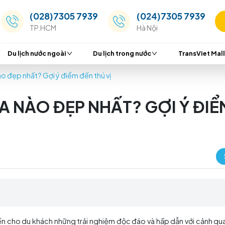
(028)7305 7939
(024
TP.HCM
Hà Nộ
Du lịch nước ngoài
Du lịch trong nước
uốc mùa nào đẹp nhất? Gợi ý điểm đến thú vị
 MÙA NÀO ĐẸP NHẤT? G