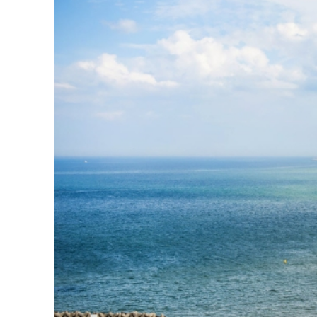
Mùa hè (tháng 6 đến tháng 8
Mùa hè ở Hàn Quốc có khí hậu nóng ẩm với nhiệ
xinh đẹp và tham gia các hoạt động vui chơi 
Haeundae ở Busan, đảo Jeju hay bãi biển Naksa
Du khách còn có thể tham gia các lễ hội đặc 
đáo khác. Dù mùa hè là thời điểm mà Hàn Quốc
động, thì đây chắc chắn là mùa đáng để bạn t