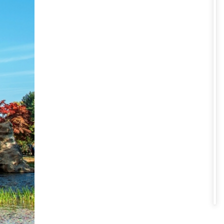
 ôn hòa, ban ngày ấm áp và ban
ên cùng các điểm tham quan một
, ngọn núi được phủ kín bởi lá
 này đều trở thành thiên đường
 hội văn hóa đặc trưng tại Hàn