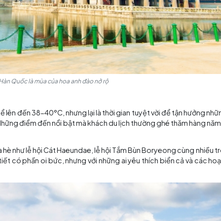
ùa xuân tại Hàn Quốc là mùa của hoa anh đào nở rộ