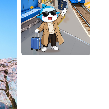
, Jirisan và Sobaeksan.
i. Theo người dân nơi đây, vào
 du khách thường hạn chế đi vào