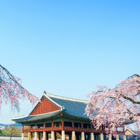
 tham gia các hoạt động ngoài trời như leo núi tại Hallasan
để bạn có thể tận hưởng bầu không khí lễ hội đầu năm mớ
ẹp để đi du lịch, còn tháng 4 có hiện tượng Bụi Vàng nên