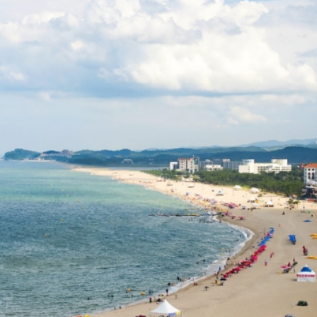
)
t độ có thể lên đến 38-40°C, nhưng lại là thời gian tuyệt 
dưới nước. Những điểm đến nổi bật mà khách du lịch thường
n,...
sắc vào mùa hè như lễ hội Cát Haeundae, lễ hội Tắm Bùn Bo
 có thời tiết có phần oi bức, nhưng với những ai yêu thíc
rải nghiệm.