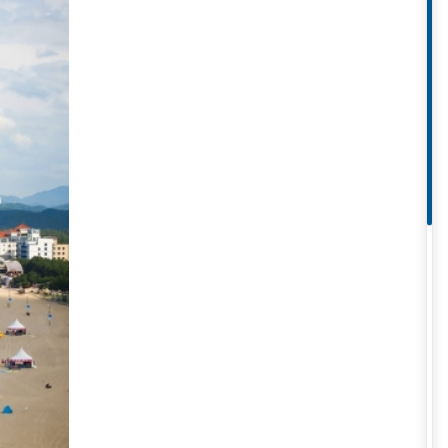
vời để tận hưởng những bãi biển
 ghé thăm hàng năm là bãi biển
ryeong cùng nhiều trò chơi độc
h biển cả và các hoạt động sôi