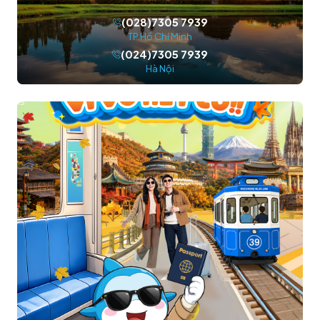
(028)7305 7939
TP.Hồ Chí Minh
(024)7305 7939
Hà Nội