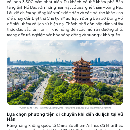
với hơn 3.500 năm phát triển. Du khách có thể khám phá Bảo
tàng tỉnh Hồ Bắc với những hiện vật cổ xưa, ghé thăm Hoàng Hạc
Lâu để chiêm ngưỡng kiến trúc độc đáo và các bài thơ khắc kinh
điển, hay đến Biệt thự Chủ tịch Mao Trạch Đông bên bờ Đông Hồ
để hiểu thêm về lịch sử hiện đại. Thành phố còn hấp dẫn với ẩm
thực đặc sắc, từ món mì khô nóng đến các món ăn đường phố,
mang đến trải nghiệm văn hóa sống động và hương vị khó quên.
Vũ Hán được ví như “trái tim của Trung Quốc” với vẻ đẹp giao hòa giữa thiên nhiên và văn hóa
Lựa chọn phương tiện di chuyển khi đến du lịch tại Vũ
Hán
Hãng hàng không quốc tế China Southern Airlines đã khai thác