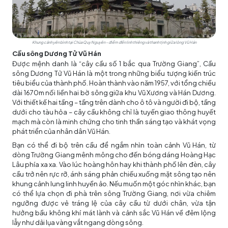
Khung cảnh yên bình tại Chùa Quy Nguyên – điểm đến linh thiêng và thanh tịnh giữa lòng Vũ Hán
Cầu sông Dương Tử Vũ Hán
Được mệnh danh là “cây cầu số 1 bắc qua Trường Giang”, Cầu
sông Dương Tử Vũ Hán là một trong những biểu tượng kiến trúc
tiêu biểu của thành phố. Hoàn thành vào năm 1957, với tổng chiều
dài 1670m nối liền hai bờ sông giữa khu Vũ Xương và Hán Dương.
Với thiết kế hai tầng – tầng trên dành cho ô tô và người đi bộ, tầng
dưới cho tàu hỏa – cây cầu không chỉ là tuyến giao thông huyết
mạch mà còn là minh chứng cho tinh thần sáng tạo và khát vọng
phát triển của nhân dân Vũ Hán.
Bạn có thể đi bộ trên cầu để ngắm nhìn toàn cảnh Vũ Hán, từ
dòng Trường Giang mênh mông cho đến bóng dáng Hoàng Hạc
Lâu phía xa xa. Vào lúc hoàng hôn hay khi thành phố lên đèn, cây
cầu trở nên rực rỡ, ánh sáng phản chiếu xuống mặt sông tạo nên
khung cảnh lung linh huyền ảo. Nếu muốn một góc nhìn khác, bạn
có thể lựa chọn đi phà trên sông Trường Giang, nơi vừa chiêm
ngưỡng được vẻ tráng lệ của cây cầu từ dưới chân, vừa tận
hưởng bầu không khí mát lành và cảnh sắc Vũ Hán về đêm lộng
lẫy như dải lụa vàng vắt ngang dòng sông.