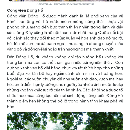
Hoàng Hạc Lâu – biểu tượng lịch sử và văn hóa của Vũ Hán
Công viên Đông Hồ
Công viên Đông Hồ được mệnh danh là “lá phổi xanh của Vũ
Hán”, trải rộng với hồ nước mênh mông cùng thảm thực vật
phong phú, mang đến bức tranh thiên nhiên trong lành và đầy
sức sống. Đây cũng là hồ nội thành lớn nhất Trung Quốc, nổi bật
với cảnh sắc thay đổi theo mùa: Xuân về hoa anh đào nở rực rỡ,
hè đến hồ sen trải dài xanh ngát, thu sang lá phong chuyển sắc
vàng đỏ và đông về lại ngập tràn hương hoa mai thanh khiết.
Đến Đông Hồ, du khách không chỉ tận hưởng bầu không khí
trong lành mà còn có thể tham gia nhiều trải nghiệm thú vị. Con
đường xanh ven hồ dài hàng chục km rất thích hợp cho những
buổi đạp xe, tản bộ hay ngắm cảnh bình minh và hoàng hôn.
Ngoài ra, các vườn chuyên đề như vườn anh đào, vườn mai hay
hồ sen là điểm hẹn lý tưởng cho người yêu nhiếp ảnh, muốn lưu lại
những khoảnh khắc rực rỡ của thiên nhiên. Các lễ hội hoa được tổ
chức theo mùa cũng tạo nên nét sinh động riêng, biến Đông Hồ
thành điểm hẹn không thể bỏ lỡ trong hành trình khám phá Vũ
Hán.