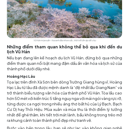
Vũ Hán mùa xuân – hoa anh đào khoe sắc, thời tiết ấm áp dễ chịu
Những điểm tham quan không thể bỏ qua khi đến du
lịch Vũ Hán
Nếu bạn đang lên kế hoạch du lịch Vũ Hán, đừng bỏ qua những
điểm tham quan nổi bật mang đậm dấu ấn văn hóa và lịch sử của
thành phố dưới đây nhé.
Hoàng Hạc Lâu
Tọa lạc trên đỉnh Xà Sơn bên dòng Trường Giang hùng vĩ, Hoàng
Hạc Lâu từ lâu đã được mệnh danh là “đệ nhất lầu Giang Nam” và
trở thành biểu tượng văn hóa của thành phố Vũ Hán. Tòa lầu cao
hơn 50 mét với kiến trúc 5 tầng nguy nga với mái ngói vàng rực rỡ,
từng được ca ngợi trong nhiều áng thơ bất hủ của Lý Bạch, Bạch
Cư Dị hay Thôi Hiệu. Mùa xuân và mùa thu là thời điểm lý tưởng
nhất để ghé thăm, khi tiết trời mát lành, bầu không trong trẻo mở
ra khung cảnh toàn thành phố đẹp như tranh vẽ.
Bước vào bên trong lâu, bạn sẽ như lạc vào không gian nghệ