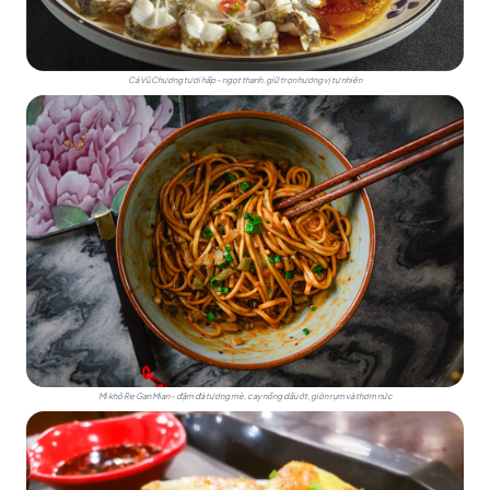
Cá Vũ Chương tươi hấp – ngọt thanh, giữ trọn hương vị tự nhiên
Mì khô Re Gan Mian – đậm đà tương mè, cay nồng dầu ớt, giòn rụm và thơm nức