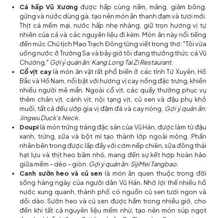
Cá hấp Vũ Xương
được hấp cùng nấm, măng, giăm bông,
gừng và nước dùng gà, tạo nên món ăn thanh đạm và tươi mới.
Thịt cá mềm mại, nước hấp nhẹ nhàng, giữ trọn hương vị tự
nhiên của cá và các nguyên liệu đi kèm. Món ăn này nổi tiếng
đến mức Chủ tịch Mao Trạch Đông từng viết trong thơ: "Tôi vừa
uống nước ở Trường Sa và bây giờ tôi đang thưởng thức cá Vũ
Chương."
Gợi ý quán ăn: Kang Long Tai Zi Restaurant.
Cổ vịt cay
là món ăn vặt rất phổ biến ở các tỉnh Tứ Xuyên, Hồ
Bắc và Hồ Nam, nổi bật với hương vị cay nồng đặc trưng, khiến
nhiều người mê mẩn. Ngoài cổ vịt, các quầy thường phục vụ
thêm chân vịt, cánh vịt, nội tạng vịt, củ sen và đậu phụ khô
muối, tất cả đều ướp gia vị đậm đà và cay nóng.
Gợi ý quán ăn:
Jingwu Duck's Neck.
Doupi
là món trứng tráng đặc sản của Vũ Hán, được làm từ đậu
xanh, trứng, sữa và bột mì tạo thành lớp ngoài mỏng. Phần
nhân bên trong được lấp đầy với cơm nếp chiên, sữa đông thái
hạt lựu và thịt heo băm nhỏ, mang đến sự kết hợp hoàn hảo
giữa mềm – dẻo – giòn.
Gợi ý quán ăn: SijiMei Tangbao.
Canh sườn heo và củ sen
là món ăn quen thuộc trong đời
sống hàng ngày của người dân Vũ Hán. Nhờ lợi thế nhiều hồ
nước xung quanh, thành phố có nguồn củ sen tươi ngon và
dồi dào. Sườn heo và củ sen được hầm trong nhiều giờ, cho
đến khi tất cả nguyên liệu mềm nhừ, tạo nên món súp ngọt