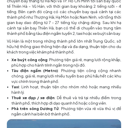
chuyến bay thẳng từ Hà Nội và TP. Hồ Chí Minh tới sân bay quốc
tế Thiên Hà – Vũ Hán, với thời gian bay khoảng 2 tiếng rưỡi - 4
tiếng. Bên cạnh đó cũng có các chuyến bay quá cảnh tại các
thành phố như Thượng Hải, Hạ Môn hoặc Nam Ninh, với tổng thời
gian bay dao động từ 7 - 27 tiếng tùy chặng dừng. Sau khi hạ
cánh tại sân bay Thiên Hà, bạn có thể di chuyển vào trung tâm
thành phố bằng tàu điện ngầm tuyến 2, taxi hoặc xe buýt sân bay.
Vũ Hán là một trong những thành phố lớn nhất Trung Quốc, sở
hữu hệ thống giao thông hiện đại và đa dạng, thuận tiện cho du
khách trong việc khám phá thành phố.
Xe buýt công cộng
: Phương tiện giá rẻ, mạng lưới rộng khắp,
phù hợp cho hành trình ngắn trong nội đô.
Tàu điện ngầm (Metro)
: Phương tiện công cộng nhanh
chóng, giá rẻ, mạng lưới nhiều tuyến bao phủ hầu hết các khu
vực chính trong thành phố.
Taxi
: Linh hoạt, thuận tiện cho nhóm nhỏ hoặc mang nhiều
hành lý.
Thuê xe đạp / xe điện
: Dễ thuê và trả tại nhiều điểm trong
thành phố, thích hợp đi dạo quanh hồ hoặc công viên.
Phà trên sông Dương Tử
: Phương tiện vừa rẻ vừa thú vị để
ngắm cảnh hai bên bờ thành phố.