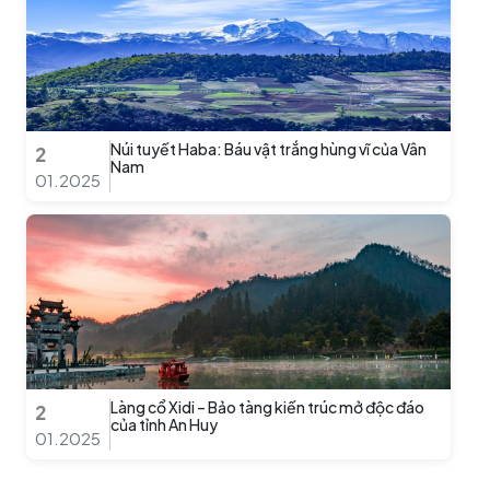
Núi tuyết Haba: Báu vật trắng hùng vĩ của Vân
2
Nam
01.2025
Làng cổ Xidi – Bảo tàng kiến trúc mở độc đáo
2
của tỉnh An Huy
01.2025