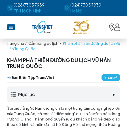
(028)7305 7939
(024)7305 7939
TP. Hồ Chí Minh
Hà Nội
Trang chủ
/
Cẩm nang du lịch
/
Khám phá thiên đường du lịch Vũ
Hán Trung Quốc
KHÁM PHÁ THIÊN ĐƯỜNG DU LỊCH VŨ HÁN
TRUNG QUỐC
Ban Biên Tập TransViet
Share
Mục lục
▼
Ít ai biết rằng Vũ Hán không chỉ là một trung tâm công nghiệp lớn
của Trung Quốc, mà còn là “điểm sáng” du lịch ẩn mình bên dòng
Trường Giang. Thành phố quyến rũ du khách bằng vẻ đẹp giao
thoa cổ kính và hiện đại, từ hồ Đông Hồ thơ mộng, tháp Hoàng