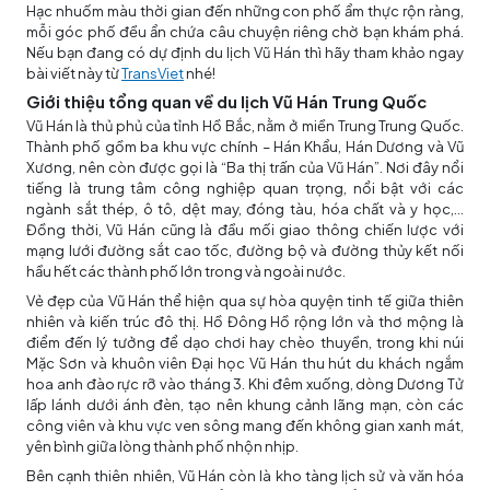
Hạc nhuốm màu thời gian đến những con phố ẩm thực rộn ràng,
mỗi góc phố đều ẩn chứa câu chuyện riêng chờ bạn khám phá.
Nếu bạn đang có dự định du lịch Vũ Hán thì hãy tham khảo ngay
bài viết này từ
TransViet
nhé!
Giới thiệu tổng quan về du lịch Vũ Hán Trung Quốc
Vũ Hán là thủ phủ của tỉnh Hồ Bắc, nằm ở miền Trung Trung Quốc.
Thành phố gồm ba khu vực chính – Hán Khẩu, Hán Dương và Vũ
Xương, nên còn được gọi là “Ba thị trấn của Vũ Hán”. Nơi đây nổi
tiếng là trung tâm công nghiệp quan trọng, nổi bật với các
ngành sắt thép, ô tô, dệt may, đóng tàu, hóa chất và y học,...
Đồng thời, Vũ Hán cũng là đầu mối giao thông chiến lược với
mạng lưới đường sắt cao tốc, đường bộ và đường thủy kết nối
hầu hết các thành phố lớn trong và ngoài nước.
Vẻ đẹp của Vũ Hán thể hiện qua sự hòa quyện tinh tế giữa thiên
nhiên và kiến trúc đô thị. Hồ Đông Hồ rộng lớn và thơ mộng là
điểm đến lý tưởng để dạo chơi hay chèo thuyền, trong khi núi
Mặc Sơn và khuôn viên Đại học Vũ Hán thu hút du khách ngắm
hoa anh đào rực rỡ vào tháng 3. Khi đêm xuống, dòng Dương Tử
lấp lánh dưới ánh đèn, tạo nên khung cảnh lãng mạn, còn các
công viên và khu vực ven sông mang đến không gian xanh mát,
yên bình giữa lòng thành phố nhộn nhịp.
Bên cạnh thiên nhiên, Vũ Hán còn là kho tàng lịch sử và văn hóa