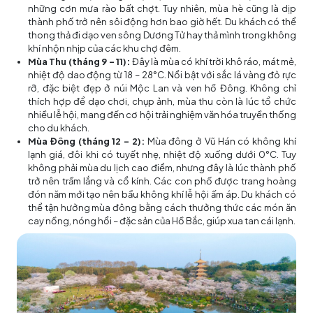
những cơn mưa rào bất chợt. Tuy nhiên, mùa hè cũng là dịp
thành phố trở nên sôi động hơn bao giờ hết. Du khách có thể
thong thả đi dạo ven sông Dương Tử hay thả mình trong không
khí nhộn nhịp của các khu chợ đêm.
Mùa Thu (tháng 9 – 11):
Đây là mùa có khí trời khô ráo, mát mẻ,
nhiệt độ dao động từ 18 – 28°C. Nổi bật với sắc lá vàng đỏ rực
rỡ, đặc biệt đẹp ở núi Mộc Lan và ven hồ Đông. Không chỉ
thích hợp để dạo chơi, chụp ảnh, mùa thu còn là lúc tổ chức
nhiều lễ hội, mang đến cơ hội trải nghiệm văn hóa truyền thống
cho du khách.
Mùa Đông (tháng 12 – 2):
Mùa đông ở Vũ Hán có không khí
lạnh giá, đôi khi có tuyết nhẹ, nhiệt độ xuống dưới 0°C. Tuy
không phải mùa du lịch cao điểm, nhưng đây là lúc thành phố
trở nên trầm lắng và cổ kính. Các con phố được trang hoàng
đón năm mới tạo nên bầu không khí lễ hội ấm áp. Du khách có
thể tận hưởng mùa đông bằng cách thưởng thức các món ăn
cay nồng, nóng hổi – đặc sản của Hồ Bắc, giúp xua tan cái lạnh.