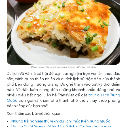
Doupi Vũ Hán – lớp vỏ giòn tan, nhân cơm nếp và thịt băm thơm béo
Du lịch Vũ Hán là cơ hội để bạn trải nghiệm trọn vẹn ẩm thực đặc
sắc, cảnh quan thiên nhiên và di tích lịch sử độc đáo của thành
phố bên dòng Trường Giang. Dù ghé thăm vào bất kỳ thời điểm
nào, Vũ Hán luôn mang đến những khoảnh khắc đáng nhớ và
nhiều điều bất ngờ. Liên hệ TransViet để đặt
tour du lịch Trung
Quốc
trọn gói và khám phá thành phố thú vị này theo phong
cách riêng của bạn nhé!
Xem thêm các bài viết liên quan:
Những trải nghiệm thú vị khi du lịch Phúc Kiến Trung Quốc
Du lịch Chiết Giang - Miền đất cổ tích giữa lòng Trung Hoa