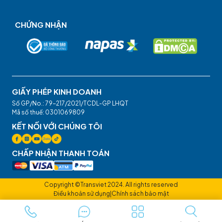
CHỨNG NHẬN
GIẤY PHÉP KINH DOANH
Số GP/No.: 79-217/2021/TCDL-GP LHQT
Mã số thuế: 0301069809
KẾT NỐI VỚI CHÚNG TÔI
CHẤP NHẬN THANH TOÁN
Copyright ©Transviet 2024. All rights reserved
Điều khoản sử dụng
|
Chính sách bảo mật