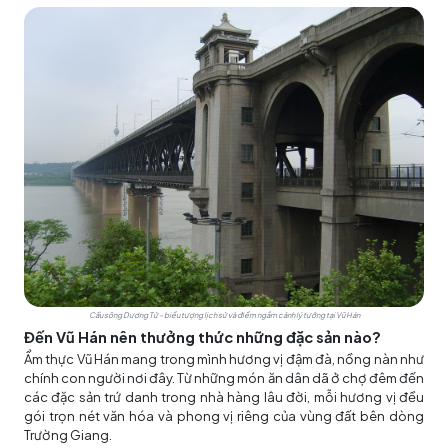
Cầu sông Dương Tử – biểu tượng lịch sử và điểm ngắm cảnh lý tưởng tại Vũ Hán
Đến Vũ Hán nên thưởng thức những đặc sản nào?
Ẩm thực Vũ Hán mang trong mình hương vị đậm đà, nồng nàn như
chính con người nơi đây. Từ những món ăn dân dã ở chợ đêm đến
các đặc sản trứ danh trong nhà hàng lâu đời, mỗi hương vị đều
gói trọn nét văn hóa và phong vị riêng của vùng đất bên dòng
Trường Giang.