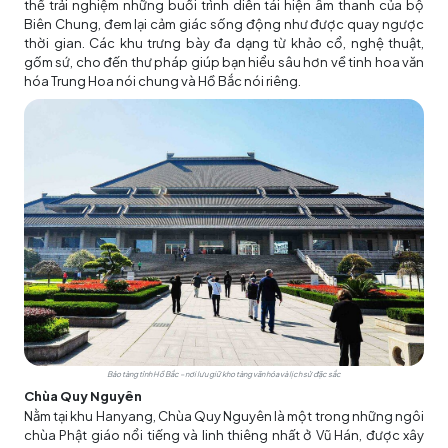
thể trải nghiệm những buổi trình diễn tái hiện âm thanh của bộ
Biên Chung, đem lại cảm giác sống động như được quay ngược
thời gian. Các khu trưng bày đa dạng từ khảo cổ, nghệ thuật,
gốm sứ, cho đến thư pháp giúp bạn hiểu sâu hơn về tinh hoa văn
hóa Trung Hoa nói chung và Hồ Bắc nói riêng.
Bảo tàng tỉnh Hồ Bắc – nơi lưu giữ kho tàng văn hóa và lịch sử đặc sắc
Chùa Quy Nguyên
Nằm tại khu Hanyang, Chùa Quy Nguyên là một trong những ngôi
chùa Phật giáo nổi tiếng và linh thiêng nhất ở Vũ Hán, được xây