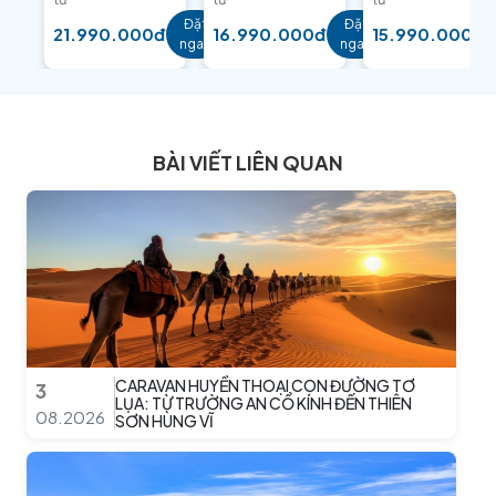
Đặt
Đặt
21.990.000đ
16.990.000đ
15.990.000đ
ngay
ngay
BÀI VIẾT LIÊN QUAN
CARAVAN HUYỀN THOẠI CON ĐƯỜNG TƠ
3
LỤA: TỪ TRƯỜNG AN CỔ KÍNH ĐẾN THIÊN
08.2026
SƠN HÙNG VĨ