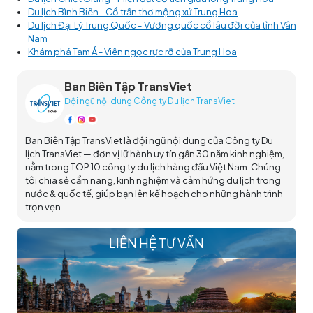
Du lịch Bình Biên - Cổ trấn thơ mộng xứ Trung Hoa
Du lịch Đại Lý Trung Quốc - Vương quốc cổ lâu đời của tỉnh Vân
Nam
Khám phá Tam Á - Viên ngọc rực rỡ của Trung Hoa
Ban Biên Tập TransViet
Đội ngũ nội dung Công ty Du lịch TransViet
Ban Biên Tập TransViet là đội ngũ nội dung của Công ty Du
lịch TransViet — đơn vị lữ hành uy tín gần 30 năm kinh nghiệm,
nằm trong TOP 10 công ty du lịch hàng đầu Việt Nam. Chúng
tôi chia sẻ cẩm nang, kinh nghiệm và cảm hứng du lịch trong
nước & quốc tế, giúp bạn lên kế hoạch cho những hành trình
trọn vẹn.
LIÊN HỆ TƯ VẤN