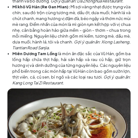
thanh và bổ dưỡng.
Gợi ý quán ăn: Da Zhonghua Restaurant.
Mì khô Vũ Hán (Re Gan Mian):
Mì sợi vàng nhạt được trụng vừa
chín, sau đó trộn cùng tương mè, dầu ớt, dưa muối, hành lá và
chút chanh, mang hương vị đậm đà, béo ngậy và thơm nức mùi
mè rang. Điểm nhấn của món là mì giòn rụm kết hợp với vị chua
nhẹ, cân bằng hoàn hảo giữa mềm – giòn – thơm – chua trong
mỗi miếng. Nguyên liệu chính gồm mì kiềm, tương mè, dầu mè,
dưa muối, hành lá, tỏi và chanh.
Gợi ý quán ăn:
Xiong Lasheng,
Tiantian Road Sanjia.
Miên Dương Tam Lồng
là món ăn đặc sắc của Vũ Hán, gồm ba
lồng hấp chứa thịt hấp, hải sản hấp và rau củ hấp, giữ trọn
hương vị và dinh dưỡng của từng nguyên liệu. Các nguyên liệu
phổ biến trong các món hấp tại Vũ Hán còn bao gồm sườn lợn,
thịt viên, cá, củ sen, bí ngô và các loại rau tươi.
Gợi ý quán ăn:
Kang Long Tai Zi Restaurant.