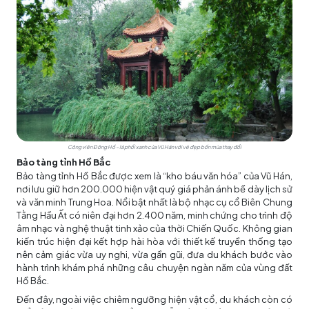
Công viên Đông Hồ – lá phổi xanh của Vũ Hán với vẻ đẹp bốn mùa thay đổi
Bảo tàng tỉnh Hồ Bắc
Bảo tàng tỉnh Hồ Bắc được xem là “kho báu văn hóa” của Vũ Hán,
nơi lưu giữ hơn 200.000 hiện vật quý giá phản ánh bề dày lịch sử
và văn minh Trung Hoa. Nổi bật nhất là bộ nhạc cụ cổ Biên Chung
Tằng Hầu Ất có niên đại hơn 2.400 năm, minh chứng cho trình độ
âm nhạc và nghệ thuật tinh xảo của thời Chiến Quốc. Không gian
kiến trúc hiện đại kết hợp hài hòa với thiết kế truyền thống tạo
nên cảm giác vừa uy nghi, vừa gần gũi, đưa du khách bước vào
hành trình khám phá những câu chuyện ngàn năm của vùng đất
Hồ Bắc.
Đến đây, ngoài việc chiêm ngưỡng hiện vật cổ, du khách còn có