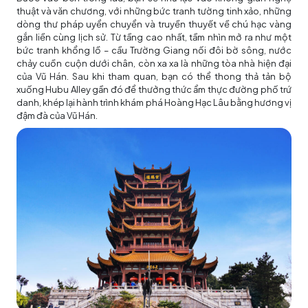
thuật và văn chương, với những bức tranh tường tinh xảo, những
dòng thư pháp uyển chuyển và truyền thuyết về chú hạc vàng
gắn liền cùng lịch sử. Từ tầng cao nhất, tầm nhìn mở ra như một
bức tranh khổng lồ – cầu Trường Giang nối đôi bờ sông, nước
chảy cuồn cuộn dưới chân, còn xa xa là những tòa nhà hiện đại
của Vũ Hán. Sau khi tham quan, bạn có thể thong thả tản bộ
xuống Hubu Alley gần đó để thưởng thức ẩm thực đường phố trứ
danh, khép lại hành trình khám phá Hoàng Hạc Lâu bằng hương vị
đậm đà của Vũ Hán.