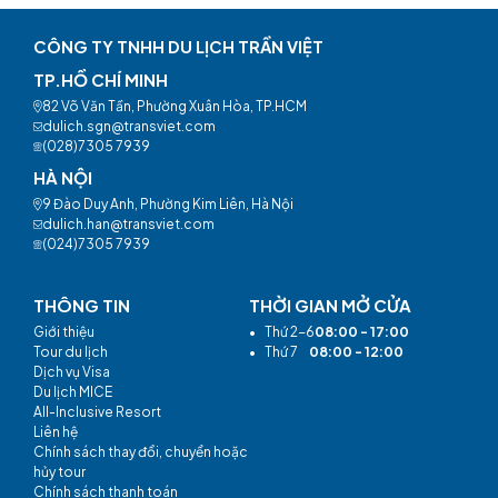
CÔNG TY TNHH DU LỊCH TRẦN VIỆT
TP.HỒ CHÍ MINH
82 Võ Văn Tần, Phường Xuân Hòa, TP.HCM
dulich.sgn@transviet.com
(028)7305 7939
HÀ NỘI
9 Đào Duy Anh, Phường Kim Liên, Hà Nội
dulich.han@transviet.com
(024)7305 7939
THÔNG TIN
THỜI GIAN MỞ CỬA
Giới thiệu
•
Thứ 2-6
08:00 - 17:00
Tour du lịch
•
Thứ 7
08:00 - 12:00
Dịch vụ Visa
Du lịch MICE
All-Inclusive Resort
Liên hệ
Chính sách thay đổi, chuyển hoặc
hủy tour
Chính sách thanh toán