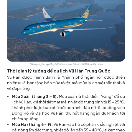
Máy bay là phương tiện phổ biến và nhanh nhất để tới Vũ Hán từ Việt Nam
Thời gian lý tưởng để du lịch Vũ Hán Trung Quốc
Vũ Hán được mệnh danh là “thành phố ngàn hồ” được thiên
nhiên ưu ái ban tặng bốn mùa rõ rệt, mỗi mùa lại có một sắc thái và
vẻ đẹp riêng.
Mùa Xuân (tháng 3 – 5):
Mùa xuân là thời điểm “vàng” để du
lịch Vũ Hán, khi thời tiết mát mẻ, nhiệt độ trung bình từ 15 – 25°C.
Thành phố được bao phủ bởi hoa anh đào nở rộ tại công viên
Đông Hồ và Đại học Vũ Hán, thu hút hàng ngàn du khách tới
chiêm ngưỡng.
Mùa Hạ (tháng 6 – 9):
Vũ Hán vào hè có phần khắc nghiệt với
cái nóng ẩm đặc trưng, nhiệt độ lên đến 35 – 40°C, lại kèm theo