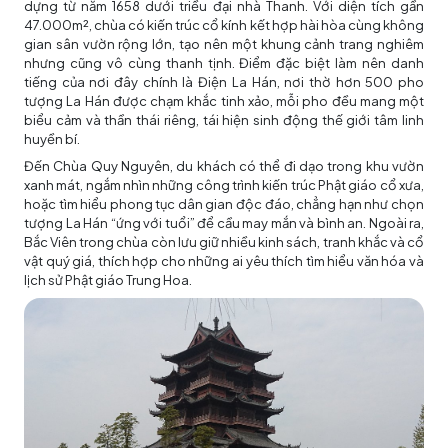
dựng từ năm 1658 dưới triều đại nhà Thanh. Với diện tích gần
47.000m², chùa có kiến trúc cổ kính kết hợp hài hòa cùng không
gian sân vườn rộng lớn, tạo nên một khung cảnh trang nghiêm
nhưng cũng vô cùng thanh tịnh. Điểm đặc biệt làm nên danh
tiếng của nơi đây chính là Điện La Hán, nơi thờ hơn 500 pho
tượng La Hán được chạm khắc tinh xảo, mỗi pho đều mang một
biểu cảm và thần thái riêng, tái hiện sinh động thế giới tâm linh
huyền bí.
Đến Chùa Quy Nguyên, du khách có thể đi dạo trong khu vườn
xanh mát, ngắm nhìn những công trình kiến trúc Phật giáo cổ xưa,
hoặc tìm hiểu phong tục dân gian độc đáo, chẳng hạn như chọn
tượng La Hán “ứng với tuổi” để cầu may mắn và bình an. Ngoài ra,
Bắc Viên trong chùa còn lưu giữ nhiều kinh sách, tranh khắc và cổ
vật quý giá, thích hợp cho những ai yêu thích tìm hiểu văn hóa và
lịch sử Phật giáo Trung Hoa.