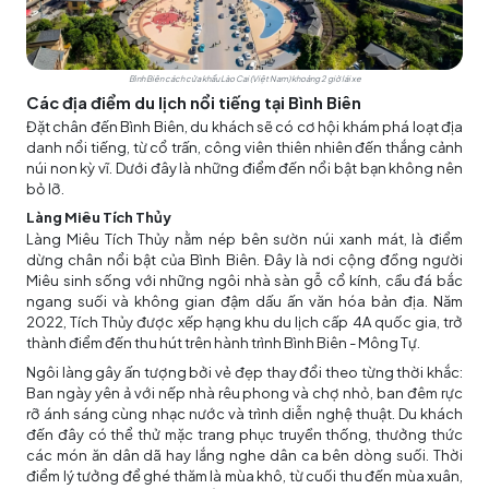
Bình Biên cách cửa khẩu Lào Cai (Việt Nam) khoảng 2 giờ lái xe
Các địa điểm du lịch nổi tiếng tại Bình Biên
Đặt chân đến Bình Biên, du khách sẽ có cơ hội khám phá loạt địa
danh nổi tiếng, từ cổ trấn, công viên thiên nhiên đến thắng cảnh
núi non kỳ vĩ. Dưới đây là những điểm đến nổi bật bạn không nên
bỏ lỡ.
Làng Miêu Tích Thủy
Làng Miêu Tích Thủy nằm nép bên sườn núi xanh mát, là điểm
dừng chân nổi bật của Bình Biên. Đây là nơi cộng đồng người
Miêu sinh sống với những ngôi nhà sàn gỗ cổ kính, cầu đá bắc
ngang suối và không gian đậm dấu ấn văn hóa bản địa. Năm
2022, Tích Thủy được xếp hạng khu du lịch cấp 4A quốc gia, trở
thành điểm đến thu hút trên hành trình Bình Biên - Mông Tự.
Ngôi làng gây ấn tượng bởi vẻ đẹp thay đổi theo từng thời khắc:
Ban ngày yên ả với nếp nhà rêu phong và chợ nhỏ, ban đêm rực
rỡ ánh sáng cùng nhạc nước và trình diễn nghệ thuật. Du khách
đến đây có thể thử mặc trang phục truyền thống, thưởng thức
các món ăn dân dã hay lắng nghe dân ca bên dòng suối. Thời
điểm lý tưởng để ghé thăm là mùa khô, từ cuối thu đến mùa xuân,