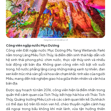
Hang Karst với nhũ đá rực rỡ
Công viên ngập nước Mục Dương
Công viên Đất ngập nước Mục Dương (Mu Yang Wetlands Park)
nằm trong Làng Miêu Tích Thủy, là điểm đến sinh thái hấp dẫn với
hệ sinh thái phong phú: chim nước, thực vật thủy sinh và nhiều
loài động vật bản địa. Không gian công viên nổi bật với suối
trong, hồ nước phẳng lặng cùng những mảng xanh tự nhiên, đan
xen kiến trúc nhà sàn gỗ và hoa văn chạm khắc tinh xảo của người
Miêu, mang đến trải nghiệm giao hòa giữa thiên nhiên và văn hóa
bản địa.
Được quy hoạch từ năm 2016, công viên hiện là điểm nhấn trong
quần thể cảnh quan của Tích Thủy, kết hợp hài hòa với Thác Tích
Thủy, Quảng trường Miêu Lịch và các cảnh quan liền kề. Du khách
có thể dạo bộ trên lối mòn ven hồ, chèo thuyền ngắm cảnh hay
dã ngoại trong bầu không khí mát lành, vừa tận hưởng thiên