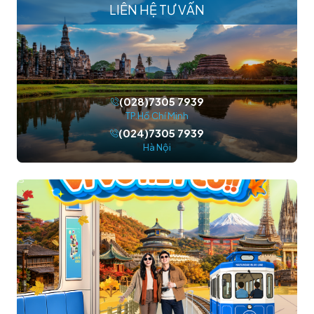
LIÊN HỆ TƯ VẤN
(028)7305 7939
TP.Hồ Chí Minh
(024)7305 7939
Hà Nội