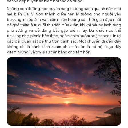
nên vẻ đẹp huyền ảo hiếm nơi nào có được.
Những con đường mòn xuyên rừng thường xanh quanh năm mát
mẻ biến Đại Vi Sơn thành điểm hẹn lý tưởng cho người yêu
trekking, nhiếp ảnh và thiên nhiên hoang sơ. Thời gian đẹp nhất
để ghé thăm là từ cuối thu đến mùa xuân, khi khí hậu se lạnh, rừng
phủ sương và dễ dàng bắt gặp biển mây. Du khách có thể
trekking nhẹ, picnic bên thác, ngắm chim bướm hoặc check-in tại
các đài quan sát để thu trọn cảnh sắc. Một chuyến đi đến đây
không chỉ là hành trình khám phá mà còn là cơ hội “nạp đầy
vitamin rừng” và tìm lại sự cân bằng cho tâm hồn.