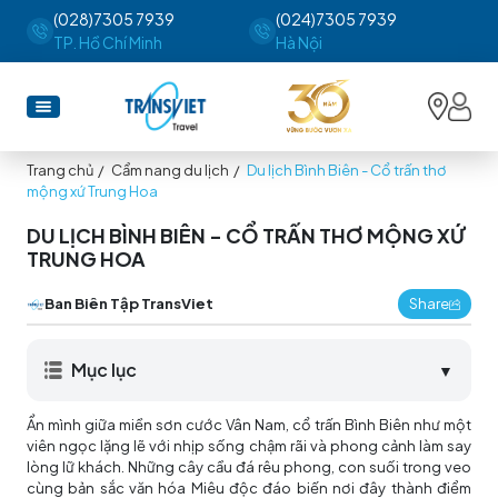
(028)7305 7939
(024)7305 7939
TP. Hồ Chí Minh
Hà Nội
Trang chủ
/
Cẩm nang du lịch
/
Du lịch Bình Biên - Cổ trấn thơ
mộng xứ Trung Hoa
DU LỊCH BÌNH BIÊN - CỔ TRẤN THƠ MỘNG XỨ
TRUNG HOA
Ban Biên Tập TransViet
Share
Mục lục
▼
Ẩn mình giữa miền sơn cước Vân Nam, cổ trấn Bình Biên như một
viên ngọc lặng lẽ với nhịp sống chậm rãi và phong cảnh làm say
lòng lữ khách. Những cây cầu đá rêu phong, con suối trong veo
cùng bản sắc văn hóa Miêu độc đáo biến nơi đây thành điểm