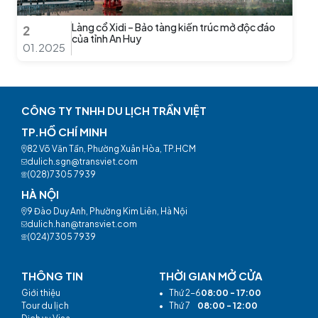
Làng cổ Xidi – Bảo tàng kiến trúc mở độc đáo
2
của tỉnh An Huy
01.2025
CÔNG TY TNHH DU LỊCH TRẦN VIỆT
TP.HỒ CHÍ MINH
82 Võ Văn Tần, Phường Xuân Hòa, TP.HCM
dulich.sgn@transviet.com
(028)7305 7939
HÀ NỘI
9 Đào Duy Anh, Phường Kim Liên, Hà Nội
dulich.han@transviet.com
(024)7305 7939
THÔNG TIN
THỜI GIAN MỞ CỬA
Giới thiệu
•
Thứ 2-6
08:00 - 17:00
Tour du lịch
•
Thứ 7
08:00 - 12:00