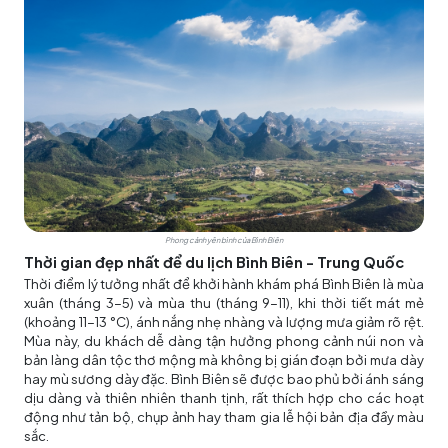
Phong cảnh yên bình của Bình Biên
Thời gian đẹp nhất để du lịch Bình Biên - Trung Quốc
Thời điểm lý tưởng nhất để khởi hành khám phá Bình Biên là mùa
xuân (tháng 3-5) và mùa thu (tháng 9-11), khi thời tiết mát mẻ
(khoảng 11-13 °C), ánh nắng nhẹ nhàng và lượng mưa giảm rõ rệt.
Mùa này, du khách dễ dàng tận hưởng phong cảnh núi non và
bản làng dân tộc thơ mộng mà không bị gián đoạn bởi mưa dày
hay mù sương dày đặc. Bình Biên sẽ được bao phủ bởi ánh sáng
dịu dàng và thiên nhiên thanh tịnh, rất thích hợp cho các hoạt
động như tản bộ, chụp ảnh hay tham gia lễ hội bản địa đầy màu
sắc.