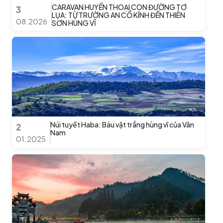
CARAVAN HUYỀN THOẠI CON ĐƯỜNG TƠ
3
LỤA: TỪ TRƯỜNG AN CỔ KÍNH ĐẾN THIÊN
08.2026
SƠN HÙNG VĨ
Núi tuyết Haba: Báu vật trắng hùng vĩ của Vân
2
Nam
01.2025