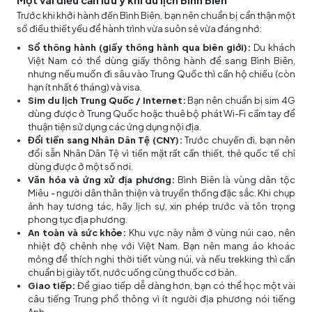
Trước khi khởi hành đến Bình Biên, bạn nên chuẩn bị cẩn thận một
số điều thiết yếu để hành trình vừa suôn sẻ vừa đáng nhớ:
Sổ thông hành (giấy thông hành qua biên giới):
Du khách
Việt Nam có thể dùng giấy thông hành để sang Bình Biên,
nhưng nếu muốn đi sâu vào Trung Quốc thì cần hộ chiếu (còn
hạn ít nhất 6 tháng) và visa.
Sim du lịch Trung Quốc / Internet:
Bạn nên chuẩn bị sim 4G
dùng được ở Trung Quốc hoặc thuê bộ phát Wi-Fi cầm tay để
thuận tiện sử dụng các ứng dụng nội địa.
Đổi tiền sang Nhân Dân Tệ (CNY):
Trước chuyến đi, bạn nên
đổi sẵn Nhân Dân Tệ vì tiền mặt rất cần thiết, thẻ quốc tế chỉ
dùng được ở một số nơi.
Văn hóa và ứng xử địa phương:
Bình Biên là vùng dân tộc
Miêu - người dân thân thiện và truyền thống đặc sắc. Khi chụp
ảnh hay tương tác, hãy lịch sự, xin phép trước và tôn trọng
phong tục địa phương.
An toàn và sức khỏe:
Khu vực này nằm ở vùng núi cao, nên
nhiệt độ chênh nhẹ với Việt Nam. Bạn nên mang áo khoác
mỏng để thích nghi thời tiết vùng núi, và nếu trekking thì cần
chuẩn bị giày tốt, nước uống cùng thuốc cơ bản.
Giao tiếp:
Để giao tiếp dễ dàng hơn, bạn có thể học một vài
câu tiếng Trung phổ thông vì ít người địa phương nói tiếng
Anh.