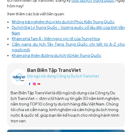
lịch Bình Biên tại Transviet. Đăng ký
tour du lịch Trung Quốc
ngay
hôm nay!
Xem thêm các bài viết liên quan:
Những trải nghiệm thú vị khi du lịch Phúc Kiến Trung Quốc
Du lịch Đại Lý Trung Quốc - Vương quốc cổ lâu đời của tỉnh Vân
Nam
Khám phá Tam Á - Viên ngọc rực rỡ của Trung Hoa
Cẩm nang du lịch Tây Tạng Trung Quốc chi tiết từ A-Z cho
người mới
Khám phá thiên đường du lịch Vũ Hán Trung Quốc
Ban Biên Tập TransViet
Đội ngũ nội dung Công ty Du lịch TransViet
Ban Biên Tập TransViet là đội ngũ nội dung của Công ty Du
lịch TransViet — đơn vị lữ hành uy tín gần 30 năm kinh nghiệm,
nằm trong TOP 10 công ty du lịch hàng đầu Việt Nam. Chúng
tôi chia sẻ cẩm nang, kinh nghiệm và cảm hứng du lịch trong
nước & quốc tế, giúp bạn lên kế hoạch cho những hành trình
trọn vẹn.