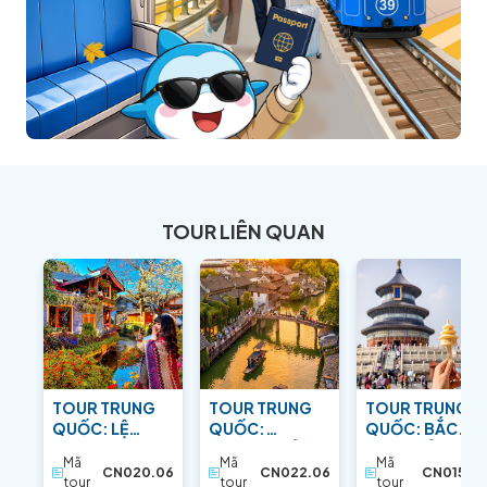
TOUR LIÊN QUAN
TOUR TRUNG
TOUR TRUNG
TOUR TRUNG
QUỐC: LỆ
QUỐC:
QUỐC: BẮC
GIANG –
THƯỢNG HẢI –
KINH - BẢO VẬT
Mã
Mã
Mã
SHANGRI-LA:
HÀNG CHÂU:
PHƯƠNG ĐÔNG
CN020.06
CN022.06
CN015.05
tour
tour
tour