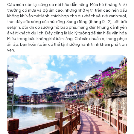
Các mùa còn lại cũng có nét hấp dẫn riêng. Mùa hè (tháng 6-8)
thường có mưa và độ ẩm cao, nhưng nhờ vị trí trên cao nên bầu
không khí vẫn mát lành, thích hợp cho du khách yêu vẻ xanh tươi,
tràn đầy sức sống của núi rừng. Sang đông (tháng 12-2), tiết trời
se lạnh, đôi khi có sương mờ bao phủ, mang đến khung cảnh yên
ả và ít khách du lịch. Đây cũng là lúc lý tưởng để tìm hiểu văn hóa
Miêu trong bầu không khí trầm lắng. Chỉ cần chuẩn bị trang phục
ấm áp, bạn hoàn toàn có thể tận hưởng hành trình khám phá trọn
vẹn.