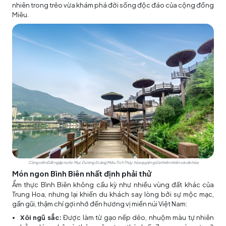
nhiên trong trẻo vừa khám phá đời sống độc đáo của cộng đồng
Miêu.
Công viên Đất ngập nước Mục Dương ở Làng Miêu Tích Thủy, hòa quyện giữa thiên nhiên và văn hóa
Món ngon Bình Biên nhất định phải thử
Ẩm thực Bình Biên không cầu kỳ như nhiều vùng đất khác của
Trung Hoa, nhưng lại khiến du khách say lòng bởi sự mộc mạc,
gần gũi, thậm chí gợi nhớ đến hương vị miền núi Việt Nam:
Xôi ngũ sắc:
Được làm từ gạo nếp dẻo, nhuộm màu tự nhiên