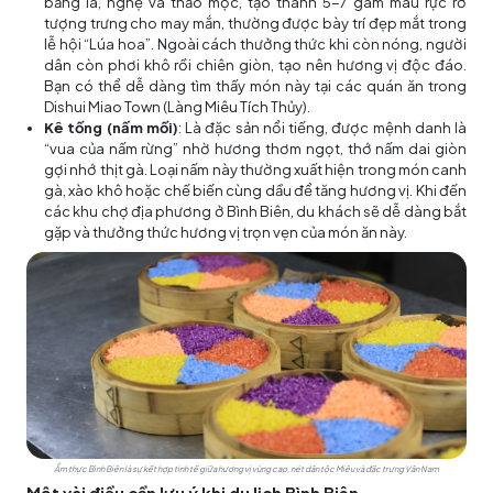
bằng lá, nghệ và thảo mộc, tạo thành 5-7 gam màu rực rỡ
tượng trưng cho may mắn, thường được bày trí đẹp mắt trong
lễ hội “Lúa hoa”. Ngoài cách thưởng thức khi còn nóng, người
dân còn phơi khô rồi chiên giòn, tạo nên hương vị độc đáo.
Bạn có thể dễ dàng tìm thấy món này tại các quán ăn trong
Dishui Miao Town (Làng Miêu Tích Thủy).
Kê tống (nấm mối)
: Là đặc sản nổi tiếng, được mệnh danh là
“vua của nấm rừng” nhờ hương thơm ngọt, thớ nấm dai giòn
gợi nhớ thịt gà. Loại nấm này thường xuất hiện trong món canh
gà, xào khô hoặc chế biến cùng dầu để tăng hương vị. Khi đến
các khu chợ địa phương ở Bình Biên, du khách sẽ dễ dàng bắt
gặp và thưởng thức hương vị trọn vẹn của món ăn này.
Ẩm thực Bình Biên là sự kết hợp tinh tế giữa hương vị vùng cao, nét dân tộc Miêu và đặc trưng Vân Nam
Một vài điều cần lưu ý khi du lịch Bình Biên