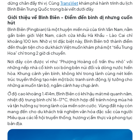
dừng chân đầy thi vị. Cùng
TransViet
khám phá hành trình du lịch
Bình Biên Trung Quốc trong bài viết dưới đây.
Giới thiệu về Bình Biên - Điểm đến bình dị nhưng cuốn
hút
Bình Biên (Pingbian) là một huyện miền núi của tỉnh Vân Nam, nằm
gần biên giới Việt Nam, cách cửa khẩu Hà Khẩu - Lào Cai chỉ
khoảng 100 km. Nhờ vị trí đặc biệt này, Bình Biên trở thành điểm
đến thuận tiện cho du khách Việt muốn khám phá một “tiểu Trung
Hoa” chỉ trong 2 giờ di chuyển.
Nơi đây còn được ví như “Phượng Hoàng cổ trấn thu nhỏ” với
những nếp nhà cổ kính soi bóng bên núi đồi và dòng nước hiền
hòa. Khung cảnh yên bình, không khí trong lành cùng nét kiến
trúc truyền thống tạo nên một bức tranh sinh động, lý tưởng cho
những ai muốn tản bộ, ngắm cảnh hay chụp ảnh.
Ở độ cao khoảng 1.414m, Bình Biên có khí hậu mát mẻ quanh năm,
nhiệt độ trung bình chỉ 16-17°C, thích hợp để tránh nóng mùa hè
và tận hưởng sự trong lành của miền sơn cước. Vùng đất này còn
mang đến cho du khách trải nghiệm văn hóa đặc sắc của người
Miêu qua các lễ hội truyền thống, hương vị ẩm thực và phong tục
bản địa.