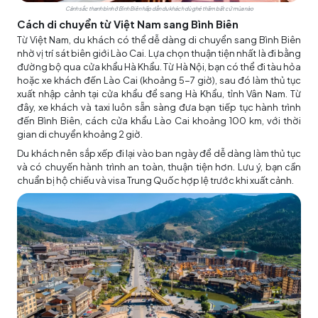
Cảnh sắc thanh bình ở Bình Biên hấp dẫn du khách dù ghé thăm bất cứ mùa nào
Cách di chuyển từ Việt Nam sang Bình Biên
Từ Việt Nam, du khách có thể dễ dàng di chuyển sang Bình Biên
nhờ vị trí sát biên giới Lào Cai. Lựa chọn thuận tiện nhất là đi bằng
đường bộ qua cửa khẩu Hà Khẩu. Từ Hà Nội, bạn có thể đi tàu hỏa
hoặc xe khách đến Lào Cai (khoảng 5-7 giờ), sau đó làm thủ tục
xuất nhập cảnh tại cửa khẩu để sang Hà Khẩu, tỉnh Vân Nam. Từ
đây, xe khách và taxi luôn sẵn sàng đưa bạn tiếp tục hành trình
đến Bình Biên, cách cửa khẩu Lào Cai khoảng 100 km, với thời
gian di chuyển khoảng 2 giờ.
Du khách nên sắp xếp đi lại vào ban ngày để dễ dàng làm thủ tục
và có chuyến hành trình an toàn, thuận tiện hơn. Lưu ý, bạn cần
chuẩn bị hộ chiếu và visa Trung Quốc hợp lệ trước khi xuất cảnh.