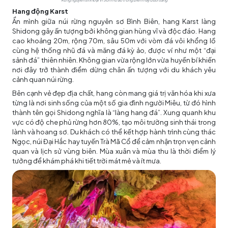
Rừng nguyên sinh Đại Vi Sơn mờ ảo trong biển mây buổi sáng
Hang động Karst
Ẩn mình giữa núi rừng nguyên sơ Bình Biên, hang Karst làng
Shidong gây ấn tượng bởi không gian hùng vĩ và độc đáo. Hang
cao khoảng 20m, rộng 70m, sâu 50m với vòm đá vôi khổng lồ
cùng hệ thống nhũ đá và măng đá kỳ ảo, được ví như một “đại
sảnh đá” thiên nhiên. Không gian vừa rộng lớn vừa huyền bí khiến
nơi đây trở thành điểm dừng chân ấn tượng với du khách yêu
cảnh quan núi rừng.
Bên cạnh vẻ đẹp địa chất, hang còn mang giá trị văn hóa khi xưa
từng là nơi sinh sống của một số gia đình người Miêu, từ đó hình
thành tên gọi Shidong nghĩa là “làng hang đá”. Xung quanh khu
vực có độ che phủ rừng hơn 80%, tạo môi trường sinh thái trong
lành và hoang sơ. Du khách có thể kết hợp hành trình cùng thác
Ngọc, núi Đại Hắc hay tuyến Trà Mã Cổ để cảm nhận trọn vẹn cảnh
quan và lịch sử vùng biên. Mùa xuân và mùa thu là thời điểm lý
tưởng để khám phá khi tiết trời mát mẻ và ít mưa.