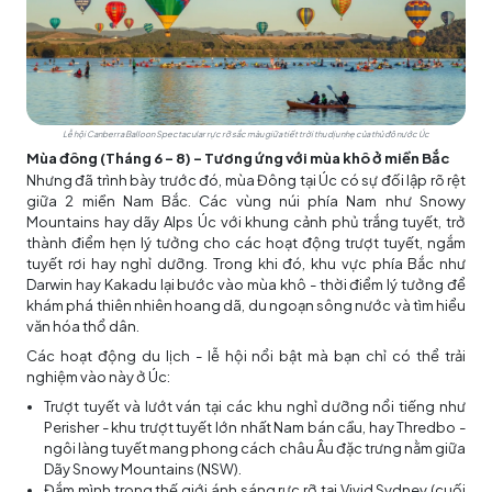
Lễ hội Canberra Balloon Spectacular rực rỡ sắc màu giữa tiết trời thu dịu nhẹ của thủ đô nước Úc
Mùa đông (Tháng 6 - 8) - Tương ứng với mùa khô ở miền Bắc
Nhưng đã trình bày trước đó, mùa Đông tại Úc có sự đối lập rõ rệt
giữa 2 miền Nam Bắc. Các vùng núi phía Nam như Snowy
Mountains hay dãy Alps Úc với khung cảnh phủ trắng tuyết, trở
thành điểm hẹn lý tưởng cho các hoạt động trượt tuyết, ngắm
tuyết rơi hay nghỉ dưỡng. Trong khi đó, khu vực phía Bắc như
Darwin hay Kakadu lại bước vào mùa khô - thời điểm lý tưởng để
khám phá thiên nhiên hoang dã, du ngoạn sông nước và tìm hiểu
văn hóa thổ dân.
Các hoạt động du lịch - lễ hội nổi bật mà bạn chỉ có thể trải
nghiệm vào này ở Úc:
Trượt tuyết và lướt ván tại các khu nghỉ dưỡng nổi tiếng như
Perisher - khu trượt tuyết lớn nhất Nam bán cầu, hay Thredbo -
ngôi làng tuyết mang phong cách châu Âu đặc trưng nằm giữa
Dãy Snowy Mountains (NSW).
Đắm mình trong thế giới ánh sáng rực rỡ tại Vivid Sydney (cuối