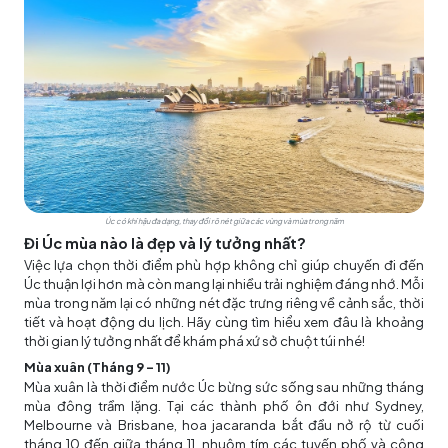
Úc có khí hậu đa dạng, thay đổi rõ nét giữa các vùng và mùa trong năm
Đi Úc mùa nào là đẹp và lý tưởng nhất?
Việc lựa chọn thời điểm phù hợp không chỉ giúp chuyến đi đến
Úc thuận lợi hơn mà còn mang lại nhiều trải nghiệm đáng nhớ. Mỗi
mùa trong năm lại có những nét đặc trưng riêng về cảnh sắc, thời
tiết và hoạt động du lịch. Hãy cùng tìm hiểu xem đâu là khoảng
thời gian lý tưởng nhất để khám phá xứ sở chuột túi nhé!
Mùa xuân (Tháng 9 - 11)
Mùa xuân là thời điểm nước Úc bừng sức sống sau những tháng
mùa đông trầm lặng. Tại các thành phố ôn đới như Sydney,
Melbourne và Brisbane, hoa jacaranda bắt đầu nở rộ từ cuối
tháng 10 đến giữa tháng 11, nhuộm tím các tuyến phố và công