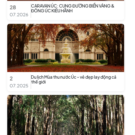
CARAVAN ÚC: CUNG ĐƯỜNG BIỂN VÀNG &
28
ĐÔNG ÚC KIÊU HÃNH
07.2026
Du lịch Mùa thu nước Úc – vẻ đẹp lay động cả
2
thế giới
07.2025