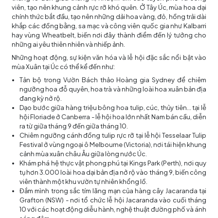
viên, tạo nên khung cảnh rực rỡ khó quên. Ở Tây Úc, mùa hoa dại
chính thức bắt đầu, tạo nên những dải hoa vàng, đỏ, hồng trải dài
khắp các đồng bằng, sa mạc và công viên quốc gia như Kalbarri
hay vùng Wheatbelt, biến nơi đây thành điểm đến lý tưởng cho
những ai yêu thiên nhiên và nhiếp ảnh.
Những hoạt động, sự kiện văn hóa và lễ hội đặc sắc nổi bật vào
mùa Xuân tại Úc có thể kể đến như:
Tản bộ trong Vườn Bách thảo Hoàng gia Sydney để chiêm
ngưỡng hoa đỗ quyên, hoa trà và những loài hoa xuân bản địa
đang kỳ nở rộ.
Dạo bước giữa hàng triệu bông hoa tulip, cúc, thủy tiên… tại lễ
hội Floriade ở Canberra - lễ hội hoa lớn nhất Nam bán cầu, diễn
ra từ giữa tháng 9 đến giữa tháng 10.
Chiêm ngưỡng cánh đồng tulip rực rỡ tại lễ hội Tesselaar Tulip
Festival ở vùng ngoại ô Melbourne (Victoria), nơi tái hiện khung
cảnh mùa xuân châu Âu giữa lòng nước Úc.
Khám phá hệ thực vật phong phú tại Kings Park (Perth), nơi quy
tụ hơn 3.000 loài hoa dại bản địa nở rộ vào tháng 9, biến công
viên thành một khu vườn tự nhiên khổng lồ.
Đắm mình trong sắc tím lãng mạn của hàng cây Jacaranda tại
Grafton (NSW) - nơi tổ chức lễ hội Jacaranda vào cuối tháng
10 với các hoạt động diễu hành, nghệ thuật đường phố và ánh