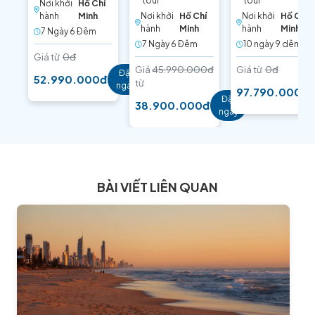
tour
tour
Nơi khởi
Hồ Chí
hành
Minh
Nơi khởi
Hồ Chí
Nơi khởi
Hồ Chí
hành
Minh
hành
Minh
7 Ngày 6 Ðêm
7 Ngày 6 Ðêm
10 ngày 9 dêm
Giá từ
0đ
Giá
45.990.000đ
Giá từ
0đ
Đặt
52.990.000đ
từ
ngay
97.790.000đ
Đặt
38.900.000đ
ngay
BÀI VIẾT LIÊN QUAN