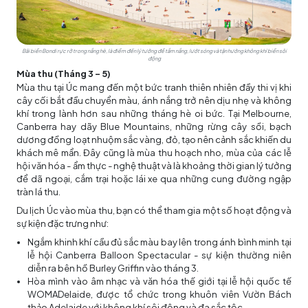
Bãi biển Bondi rực rỡ trong nắng hè, là điểm đến lý tưởng để tắm nắng, lướt sóng và tận hưởng không khí biển sôi
động
Mùa thu (Tháng 3 - 5)
Mùa thu tại Úc mang đến một bức tranh thiên nhiên đầy thi vị khi
cây cối bắt đầu chuyển màu, ánh nắng trở nên dịu nhẹ và không
khí trong lành hơn sau những tháng hè oi bức. Tại Melbourne,
Canberra hay dãy Blue Mountains, những rừng cây sồi, bạch
dương đồng loạt nhuộm sắc vàng, đỏ, tạo nên cảnh sắc khiến du
khách mê mẩn. Đây cũng là mùa thu hoạch nho, mùa của các lễ
hội văn hóa - ẩm thực - nghệ thuật và là khoảng thời gian lý tưởng
để dã ngoại, cắm trại hoặc lái xe qua những cung đường ngập
tràn lá thu.
Du lịch Úc vào mùa thu, bạn có thể tham gia một số hoạt động và
sự kiện đặc trưng như:
Ngắm khinh khí cầu đủ sắc màu bay lên trong ánh bình minh tại
lễ hội Canberra Balloon Spectacular - sự kiện thường niên
diễn ra bên hồ Burley Griffin vào tháng 3.
Hòa mình vào âm nhạc và văn hóa thế giới tại lễ hội quốc tế
WOMADelaide, được tổ chức trong khuôn viên Vườn Bách
thảo Adelaide với không khí sôi động và đa sắc tộc.