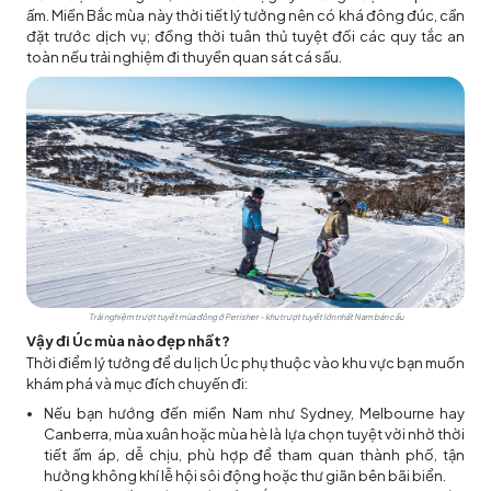
ấm. Miền Bắc mùa này thời tiết lý tưởng nên có khá đông đúc, cần
đặt trước dịch vụ; đồng thời tuân thủ tuyệt đối các quy tắc an
toàn nếu trải nghiệm đi thuyền quan sát cá sấu.
Trải nghiệm trượt tuyết mùa đông ở Perisher - khu trượt tuyết lớn nhất Nam bán cầu
Vậy đi Úc mùa nào đẹp nhất?
Thời điểm lý tưởng để du lịch Úc phụ thuộc vào khu vực bạn muốn
khám phá và mục đích chuyến đi:
Nếu bạn hướng đến miền Nam như Sydney, Melbourne hay
Canberra, mùa xuân hoặc mùa hè là lựa chọn tuyệt vời nhờ thời
tiết ấm áp, dễ chịu, phù hợp để tham quan thành phố, tận
hưởng không khí lễ hội sôi động hoặc thư giãn bên bãi biển.