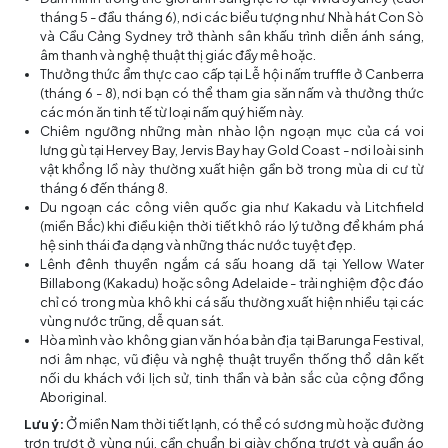
tháng 5 - đầu tháng 6), nơi các biểu tượng như Nhà hát Con Sò
và Cầu Cảng Sydney trở thành sân khấu trình diễn ánh sáng,
âm thanh và nghệ thuật thị giác đầy mê hoặc.
Thưởng thức ẩm thực cao cấp tại Lễ hội nấm truffle ở Canberra
(tháng 6 - 8), nơi bạn có thể tham gia săn nấm và thưởng thức
các món ăn tinh tế từ loại nấm quý hiếm này.
Chiêm ngưỡng những màn nhào lộn ngoạn mục của cá voi
lưng gù tại Hervey Bay, Jervis Bay hay Gold Coast - nơi loài sinh
vật khổng lồ này thường xuất hiện gần bờ trong mùa di cư từ
tháng 6 đến tháng 8.
Du ngoạn các công viên quốc gia như Kakadu và Litchfield
(miền Bắc) khi điều kiện thời tiết khô ráo lý tưởng để khám phá
hệ sinh thái đa dạng và những thác nước tuyệt đẹp.
Lênh đênh thuyền ngắm cá sấu hoang dã tại Yellow Water
Billabong (Kakadu) hoặc sông Adelaide - trải nghiệm độc đáo
chỉ có trong mùa khô khi cá sấu thường xuất hiện nhiều tại các
vùng nước trũng, dễ quan sát.
Hòa mình vào không gian văn hóa bản địa tại Barunga Festival,
nơi âm nhạc, vũ điệu và nghệ thuật truyền thống thổ dân kết
nối du khách với lịch sử, tinh thần và bản sắc của cộng đồng
Aboriginal.
Lưu ý:
Ở miền Nam thời tiết lạnh, có thể có sương mù hoặc đường
trơn trượt ở vùng núi, cần chuẩn bị giày chống trượt và quần áo