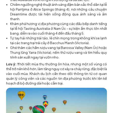
Chiêm ngưỡng nghệ thuật ánh sáng đậm bản sắc thổ dân tại lễ
hội Parrtjima ở Alice Springs (tháng 4), nơi những câu chuyện
Dreamtime được tái hiện sống động qua ánh sáng và âm
thanh.
Khám phá hương vị địa phương cùng các đầu bếp danh tiếng
tại lễ hội Tasting Australia ở Nam Úc - sự kiện ẩm thực lớn nhất
bang, diễn ra vào cuối tháng 4 đến đầu tháng 5.
Tự tay hái những trái táo, lê chín mọng trong không khí se lạnh
tại các trang trại trái cây ở Bacchus Marsh (Victoria).
Ghé thăm các hầm rượu vang tại Barossa Valley (Nam Úc) hoặc
Thung lũng Yarra (Victoria), nếm thử rượu vang và tìm hiểu quy
trình sản xuất ngay tại vườn nho.
Lưu ý: T
hời tiết mùa thu thường ôn hòa, nhưng một số vùng có
thể trở nên khô hơn, làm tăng nguy cơ xảy ra cháy rừng, đặc biệt là
vào cuối mùa. Khách du lịch cần theo dõi thông tin từ cơ quan
quản lý công viên và các nguồn tin địa phương trước khi lên kế
hoạch đi bộ đường dài hoặc cắm trại.