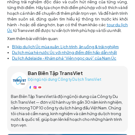
những trải nghiệm độc đáo và cuốn hút riêng của từng vùng,
từng thời điểm. Hãy lựa chọn thời điểm phù hợp với sở thích và kế
hoạch cá nhân để chuyến đi thêm phần trọn vẹn. Và để hành trình
thêm suôn sẻ, đừng quên tìm hiểu kỹ thông tin trước khi khởi
hành - hoặc dễ dàng hơn, bạn có thể tham khảo các
tour du lịch
Úc
từ Transviet để được tư vấn lịch trình phù hợp và tối ưu nhất.
Xem thêm bài viết liên quan:
Bí kíp du lịch Úc mùa xuân: Lịch trình, ăn uống & trải nghiệm
Du lịch mùa hè nước Úc với những điểm đến hấp dẫn nhất
Du lịch Adelaide - Khám phá “Viên ngọc quý” của Nam Úc
Ban Biên Tập TransViet
Đội ngũ nội dung Công ty Du lịch TransViet
Ban Biên Tập TransViet là đội ngũ nội dung của Công ty Du
lịch TransViet — đơn vị lữ hành uy tín gần 30 năm kinh nghiệm,
nằm trong TOP 10 công ty du lịch hàng đầu Việt Nam. Chúng
tôi chia sẻ cẩm nang, kinh nghiệm và cảm hứng du lịch trong
nước & quốc tế, giúp bạn lên kế hoạch cho những hành trình
trọn vẹn.