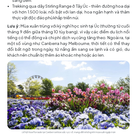
sáng đêm.
Trekking qua dãy Stirling Range ở Tây Úc - thiên đường hoa dại
với hơn 1.500 loài, nổi bật với lan dại, hoa ngân hạnh và thảm
thực vật độc đáo phủ khắp triền núi.
Lưu ý:
Mùa xuân trùng với kỳ nghỉ học sinh tại Úc (thường từ cuối
tháng 9 đến giữa tháng 10 tùy bang), vì vậy các điểm du lịch nổi
tiếng có thể đông và chi phí dịch vụ cũng tăng theo. Ngoài ra, tại
một số vùng như Canberra hay Melbourne, thời tiết có thể thay
đổi bất ngờ trong ngày, từ nắng ấm sang se lạnh và có gió, du
khách nên chuẩn bị thêm áo khoác nhẹ hoặc áo len.
Lễ hội hoa Floriade tại Canberra khoe sắc rực rỡ, mang đến không khí mùa xuân ngập tràn