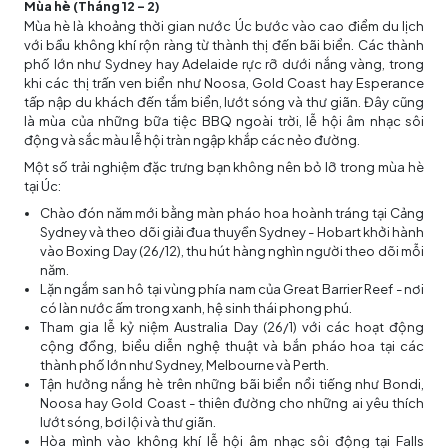
Mùa hè (Tháng 12 - 2)
Mùa hè là khoảng thời gian nước Úc bước vào cao điểm du lịch
với bầu không khí rộn ràng từ thành thị đến bãi biển. Các thành
phố lớn như Sydney hay Adelaide rực rỡ dưới nắng vàng, trong
khi các thị trấn ven biển như Noosa, Gold Coast hay Esperance
tấp nập du khách đến tắm biển, lướt sóng và thư giãn. Đây cũng
là mùa của những bữa tiệc BBQ ngoài trời, lễ hội âm nhạc sôi
động và sắc màu lễ hội tràn ngập khắp các nẻo đường.
Một số trải nghiệm đặc trưng bạn không nên bỏ lỡ trong mùa hè
tại Úc:
Chào đón năm mới bằng màn pháo hoa hoành tráng tại Cảng
Sydney và theo dõi giải đua thuyền Sydney - Hobart khởi hành
vào Boxing Day (26/12), thu hút hàng nghìn người theo dõi mỗi
năm.
Lặn ngắm san hô tại vùng phía nam của Great Barrier Reef - nơi
có làn nước ấm trong xanh, hệ sinh thái phong phú.
Tham gia lễ kỷ niệm Australia Day (26/1) với các hoạt động
cộng đồng, biểu diễn nghệ thuật và bắn pháo hoa tại các
thành phố lớn như Sydney, Melbourne và Perth.
Tận hưởng nắng hè trên những bãi biển nổi tiếng như Bondi,
Noosa hay Gold Coast - thiên đường cho những ai yêu thích
lướt sóng, bơi lội và thư giãn.
Hòa mình vào không khí lễ hội âm nhạc sôi động tại Falls