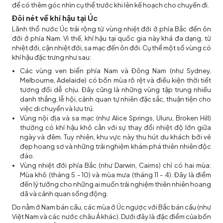
để có thêm góc nhìn cụ thể trước khi lên kế hoạch cho chuyến đi.
Đôi nét về khí hậu tại Úc
Lãnh thổ nước Úc trải rộng từ vùng nhiệt đới ở phía Bắc đến ôn
đới ở phía Nam. Vì thế, khí hậu tại quốc gia này khá đa dạng, từ
nhiệt đới, cận nhiệt đới, sa mạc đến ôn đới. Cụ thể một số vùng có
khí hậu đặc trưng như sau:
Các vùng ven biển phía Nam và Đông Nam (như Sydney,
Melbourne, Adelaide) có bốn mùa rõ rệt và điều kiện thời tiết
tương đối dễ chịu. Đây cũng là những vùng tập trung nhiều
danh thắng, lễ hội, cảnh quan tự nhiên đặc sắc, thuận tiện cho
việc di chuyển và lưu trú.
Vùng nội địa và sa mạc (như Alice Springs, Uluru, Broken Hill)
thường có khí hậu khô cằn với sự thay đổi nhiệt độ lớn giữa
ngày và đêm. Tuy nhiên, khu vực này thu hút du khách bởi vẻ
đẹp hoang sơ và những trải nghiệm khám phá thiên nhiên độc
đáo.
Vùng nhiệt đới phía Bắc (như Darwin, Cairns) chỉ có hai mùa:
Mùa khô (tháng 5 - 10) và mùa mưa (tháng 11 - 4). Đây là điểm
đến lý tưởng cho những ai muốn trải nghiệm thiên nhiên hoang
dã và cảnh quan sống động.
Do nằm ở Nam bán cầu, các mùa ở Úc ngược với Bắc bán cầu (như
Việt Nam và các nước châu Á khác). Dưới đây là đặc điểm của bốn