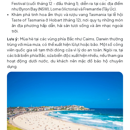
Festival (cuối tháng 12 - đầu tháng 1), diễn ra tại các địa điểm
như Byron Bay (NSW), Lorne (Victoria) và Fremantle (Tây Úc).
Khám phá tinh hoa ẩm thực và rượu vang Tasmania tại lễ hội
Taste of Tasmania ở Hobart (tháng 12), nơi quy tụ những món
ăn địa phương hấp dẫn, hải sản tươi sống và âm nhạc ngoài
trời.
Lưu ý:
Mùa hè tại các vùng phía Bắc như Cairns, Darwin thường
trùng với mùa mưa, có thể xuất hiện lũ lụt hoặc bão. Một số công
viên quốc gia sẽ tạm thời đóng cửa vì lý do an toàn. Ngòi ra, tại
các bãi biển phía Bắc, sứa biển độc xuất hiện nhiều, nếu tham gia
hoạt động dưới nước, du khách nên mặc đồ bảo hộ chuyên
dụng.