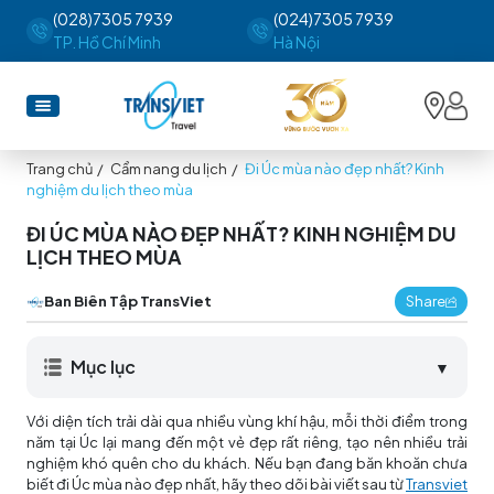
(028)7305 7939
(024)7305 7939
TP. Hồ Chí Minh
Hà Nội
Trang chủ
/
Cẩm nang du lịch
/
Đi Úc mùa nào đẹp nhất? Kinh
nghiệm du lịch theo mùa
ĐI ÚC MÙA NÀO ĐẸP NHẤT? KINH NGHIỆM DU
LỊCH THEO MÙA
Ban Biên Tập TransViet
Share
Mục lục
▼
Với diện tích trải dài qua nhiều vùng khí hậu, mỗi thời điểm trong
năm tại Úc lại mang đến một vẻ đẹp rất riêng, tạo nên nhiều trải
nghiệm khó quên cho du khách. Nếu bạn đang băn khoăn chưa
biết đi Úc mùa nào đẹp nhất, hãy theo dõi bài viết sau từ
Transviet