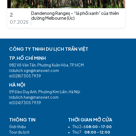
Dandenong Ranges – “lá phổi xanh” của thiên
2
đường Melbourne (Úc)
07.2025
CÔNG TY TNHH DU LỊCH TRẦN VIỆT
TP.HỒ CHÍ MINH
82 Võ Văn Tần, Phường Xuân Hòa, TP.HCM
dulich.sgn@transviet.com
(028)7305 7939
HÀ NỘI
9 Đào Duy Anh, Phường Kim Liên, Hà Nội
dulich.han@transviet.com
(024)7305 7939
THÔNG TIN
THỜI GIAN MỞ CỬA
Giới thiệu
•
Thứ 2-6
08:00 - 17:00
Tour du lịch
•
Thứ 7
08:00 - 12:00