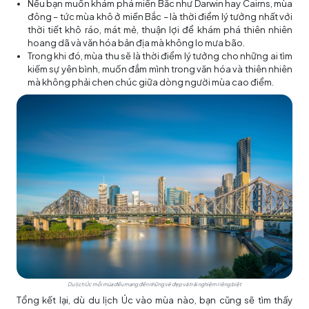
Nếu bạn muốn khám phá miền Bắc như Darwin hay Cairns, mùa
đông – tức mùa khô ở miền Bắc – là thời điểm lý tưởng nhất với
thời tiết khô ráo, mát mẻ, thuận lợi để khám phá thiên nhiên
hoang dã và văn hóa bản địa mà không lo mưa bão.
Trong khi đó, mùa thu sẽ là thời điểm lý tưởng cho những ai tìm
kiếm sự yên bình, muốn đắm mình trong văn hóa và thiên nhiên
mà không phải chen chúc giữa dòng người mùa cao điểm.
Du lịch Úc mỗi mùa đều mang đến những vẻ đẹp và trải nghiệm riêng biệt
Tổng kết lại, dù du lịch Úc vào mùa nào, bạn cũng sẽ tìm thấy