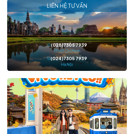
LIÊN HỆ TƯ VẤN
(028)7305 7939
TP.Hồ Chí Minh
(024)7305 7939
Hà Nội