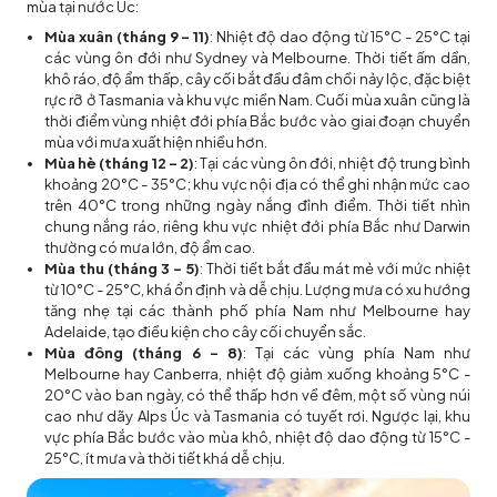
mùa tại nước Úc:
Mùa xuân (tháng 9 - 11)
: Nhiệt độ dao động từ 15°C - 25°C tại
các vùng ôn đới như Sydney và Melbourne. Thời tiết ấm dần,
khô ráo, độ ẩm thấp, cây cối bắt đầu đâm chồi nảy lộc, đặc biệt
rực rỡ ở Tasmania và khu vực miền Nam. Cuối mùa xuân cũng là
thời điểm vùng nhiệt đới phía Bắc bước vào giai đoạn chuyển
mùa với mưa xuất hiện nhiều hơn.
Mùa hè (tháng 12 - 2)
: Tại các vùng ôn đới, nhiệt độ trung bình
khoảng 20°C - 35°C; khu vực nội địa có thể ghi nhận mức cao
trên 40°C trong những ngày nắng đỉnh điểm. Thời tiết nhìn
chung nắng ráo, riêng khu vực nhiệt đới phía Bắc như Darwin
thường có mưa lớn, độ ẩm cao.
Mùa thu (tháng 3 - 5)
: Thời tiết bắt đầu mát mẻ với mức nhiệt
từ 10°C - 25°C, khá ổn định và dễ chịu. Lượng mưa có xu hướng
tăng nhẹ tại các thành phố phía Nam như Melbourne hay
Adelaide, tạo điều kiện cho cây cối chuyển sắc.
Mùa đông (tháng 6 - 8)
: Tại các vùng phía Nam như
Melbourne hay Canberra, nhiệt độ giảm xuống khoảng 5°C -
20°C vào ban ngày, có thể thấp hơn về đêm, một số vùng núi
cao như dãy Alps Úc và Tasmania có tuyết rơi. Ngược lại, khu
vực phía Bắc bước vào mùa khô, nhiệt độ dao động từ 15°C -
25°C, ít mưa và thời tiết khá dễ chịu.