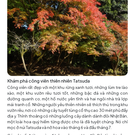
Khám phá công viên thiên nhiên Tatsuda
Công viên rất đẹp với một khu rừng xanh tươi, những lùm tre lào
xào, một khu vườn rêu tươi tốt, những bậc đá và những con
đường quanh co, một hồ nước yên tĩnh và hai ngôi nhà trà lợp
mái tranh cổ. Những người yêu thiên nhiên sẽ thích thú trong khu
vườn rêu, nơi có những cây tuyết tùng cổ thụ cao 30 mét phủ đầy
địa y. Thỉnh thoảng có những luống cây dành dành đôi Nhật Bản,
một loài hoa quý hiếm từng được cho là đã tuyệt chủng. Nó chỉ
mọc ở núi Tatsuda và nở hoa vào tháng 6 và đầu tháng 7.