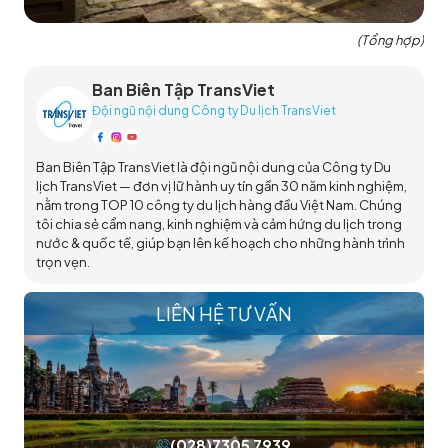
(Tổng hợp)
Ban Biên Tập TransViet
Đội ngũ nội dung Công ty Du lịch TransViet
Ban Biên Tập TransViet là đội ngũ nội dung của Công ty Du
lịch TransViet — đơn vị lữ hành uy tín gần 30 năm kinh nghiệm,
nằm trong TOP 10 công ty du lịch hàng đầu Việt Nam. Chúng
tôi chia sẻ cẩm nang, kinh nghiệm và cảm hứng du lịch trong
nước & quốc tế, giúp bạn lên kế hoạch cho những hành trình
trọn vẹn.
LIÊN HỆ TƯ VẤN
(028)7305 7939