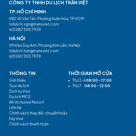
CÔNG TY TNHH DU LỊCH TRẦN VIỆT
TP.HỒ CHÍ MINH
82 Võ Văn Tần, Phường Xuân Hòa, TP.HCM
dulich.sgn@transviet.com
(028)7305 7939
HÀ NỘI
9 Đào Duy Anh, Phường Kim Liên, Hà Nội
dulich.han@transviet.com
(024)7305 7939
THÔNG TIN
THỜI GIAN MỞ CỬA
Giới thiệu
•
Thứ 2-6
08:00 - 17:00
Tour du lịch
•
Thứ 7
08:00 - 12:00
Dịch vụ Visa
Du lịch MICE
All-Inclusive Resort
Liên hệ
Chính sách thay đổi, chuyển hoặc
hủy tour
Chính sách thanh toán