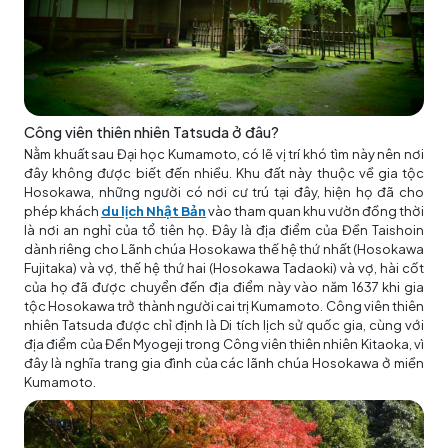
Công viên thiên nhiên Tatsuda ở đâu?
Nằm khuất sau Đại học Kumamoto, có lẽ vị trí khó tìm này nên nơi
đây không được biết đến nhiều. Khu đất này thuộc về gia tộc
Hosokawa, những người có nơi cư trú tại đây, hiện họ đã cho
phép khách
du lịch Nhật Bản
vào tham quan khu vườn đồng thời
là nơi an nghỉ của tổ tiên họ. Đây là địa điểm của Đền Taishoin
dành riêng cho Lãnh chúa Hosokawa thế hệ thứ nhất (Hosokawa
Fujitaka) và vợ, thế hệ thứ hai (Hosokawa Tadaoki) và vợ, hài cốt
của họ đã được chuyển đến địa điểm này vào năm 1637 khi gia
tộc Hosokawa trở thành người cai trị Kumamoto. Công viên thiên
nhiên Tatsuda được chỉ định là Di tích lịch sử quốc gia, cùng với
địa điểm của Đền Myogeji trong Công viên thiên nhiên Kitaoka, vì
đây là nghĩa trang gia đình của các lãnh chúa Hosokawa ở miền
Kumamoto.