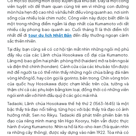
Có một số đường mòn đi bộ xuyên qua khu đất. Đây là một công
viên tuyệt vời để tham quan cùng trẻ em vì những con đường
mòn hứa hẹn độ cao nhỏ và hầu hết đều vòng quanh ao, nơi sinh
sống của nhiều loài chim nước. Công viên này được biết đến là
một trong những điểm ngắm lá đẹp nhất của Kumamoto với rất
nhiều cây phong bao quanh ao. Cuối tháng 11 là thời điểm tốt
nhất để đi
tour du lịch Nhật Bản
đến đây thưởng ngoạn cảnh
sắc thiên nhiên.
Tại đây, bạn cũng sẽ có cơ hội tận mắt nhìn những ngôi mộ phủ
đầy rêu của các Lãnh chúa Hosokawa cổ đại của Kumamoto.
Lăng mộ bao gồm hai phần: phòng thờ (haiden) mở ra bên ngoài
và điện thờ chính (honden). Cánh cửa của các khu bảo tồn được
mở để người ta có thể nhìn thấy những ngôi chùa bằng đá năm
vòng khổng lồ, hay còn gọi là gorinto, bên trong. Chín vòng tròn
của quốc huy Hosokawa được chạm khắc trên cửa, tường và
thậm chí cả các phụ kiện bằng kim loại, đồng thời có những viên
ngói xinh xắn với hình đầu quỷ ở các góc mái nhà.
Tadaoki, Lãnh chúa Hosokawa thế hệ thứ 2 (1563–1645) là một
bậc thầy trà đạo nổi tiếng, từng học với bậc thầy trà đạo có ảnh
hưởng nhất, Sen no Rikyu. Tadaoki đã phát triển phiên bản trà
đạo của riêng mình mang tên Higo Kooryu, hiện vẫn được thực
hành ở vùng Kumamoto. Nhìn ra hồ là Ko-sho-ken (Trà quán nhìn
ra những cây thông), được xây dựng vào năm 1922. Tòa nhà có