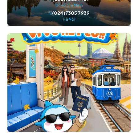
TP.Hồ Chí Minh
(024)7305 7939
Hà Nội