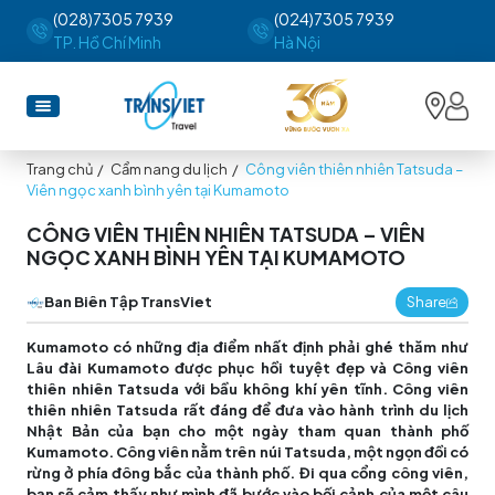
(028)7305 7939
(024)7305 7939
TP. Hồ Chí Minh
Hà Nội
Trang chủ
/
Cẩm nang du lịch
/
Công viên thiên nhiên Tatsuda –
Viên ngọc xanh bình yên tại Kumamoto
CÔNG VIÊN THIÊN NHIÊN TATSUDA – VIÊN
NGỌC XANH BÌNH YÊN TẠI KUMAMOTO
Ban Biên Tập TransViet
Share
Kumamoto có những địa điểm nhất định phải ghé thăm như
Lâu đài Kumamoto được phục hồi tuyệt đẹp và Công viên
thiên nhiên Tatsuda với bầu không khí yên tĩnh. Công viên
thiên nhiên Tatsuda rất đáng để đưa vào hành trình du lịch
Nhật Bản của bạn cho một ngày tham quan thành phố
Kumamoto. Công viên nằm trên núi Tatsuda, một ngọn đồi có
rừng ở phía đông bắc của thành phố. Đi qua cổng công viên,
bạn sẽ cảm thấy như mình đã bước vào bối cảnh của một câu