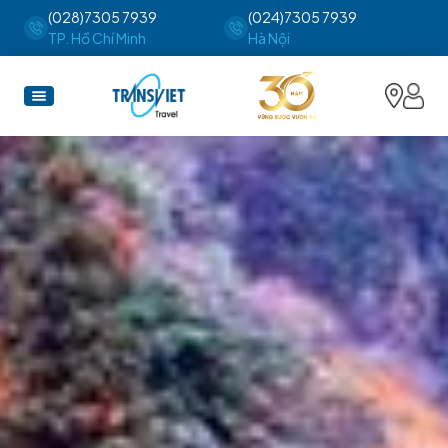
(028)7305 7939
(024)7305 7939
TP. Hồ Chí Minh
Hà Nội