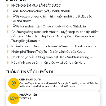
địa điểm ngắm cảnh mùa thu đẹp tại Nhật Bản là nói đến
KHÔNG ĐIỂM MUA SẮM BẮT BUỘC
những địa danh nổi tiếng như Kyoto, Yamanashi, Nara... với
những công trình cổ kính, di tích lịch sử và không gian thiên
TẶNG món chân cua tuyết, Shabu shabu
nhiên kỳ ảo. Cùng với cảnh quan, có thật nhiều điều hấp dẫn
TẶNG vé xem chương trình trình diễn nghệ thuật đặc sắc
trong
tour Nhật Bản
mùa thu đang chờ đón bạn với những
Geisha show
trải nghiệm khám phá văn hóa bản địa đặc sắc.
TẶNG trải nghiệm tắm Onsen truyền thống Nhật Bản
Chiêm ngưỡng bức tranh mùa thu tuyệt đẹp tại các địa điểm
nổi tiếng: “Hành lang lá phong” Momiji Kairo Kawaguchiko,
Thung lũng Korankei...
Ngắm hoa anh đào nghịch mùa tại Senmi Shikizakura no Sato
Khám phá Thanh Thủy Tự – Di sản văn hóa của Kyoto
Chinh phục biểu tượng của Nhật Bản – Núi Phú Sĩ hùng vĩ
Hòa mình vào thiên nhiên diệu kỳ tại công viên Nara
THÔNG TIN VỀ CHUYẾN ĐI
ĐIỂM THAM QUAN
Osaka – Công viên nai Nara – Kyoto – Đền Tenryu-ji – Thung lũng Korankei/ Anh đào
nghịch mùa Obara Shikizakura – Trà đạo – núi Phú Sĩ – Tokyo
PHƯƠNG TIỆN
VIETJET AIR