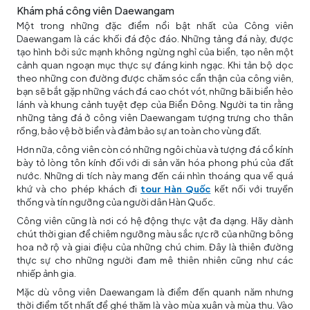
Khám phá công viên Daewangam
Một trong những đặc điểm nổi bật nhất của Công viên
Daewangam là các khối đá độc đáo. Những tảng đá này, được
tạo hình bởi sức mạnh không ngừng nghỉ của biển, tạo nên một
cảnh quan ngoạn mục thực sự đáng kinh ngạc. Khi tản bộ dọc
theo những con đường được chăm sóc cẩn thận của công viên,
bạn sẽ bắt gặp những vách đá cao chót vót, những bãi biển hẻo
lánh và khung cảnh tuyệt đẹp của Biển Đông. Người ta tin rằng
những tảng đá ở công viên Daewangam tượng trưng cho thân
rồng, bảo vệ bờ biển và đảm bảo sự an toàn cho vùng đất.
Hơn nữa, công viên còn có những ngôi chùa và tượng đá cổ kính
bày tỏ lòng tôn kính đối với di sản văn hóa phong phú của đất
nước. Những di tích này mang đến cái nhìn thoáng qua về quá
khứ và cho phép khách đi
tour Hàn Quốc
kết nối với truyền
thống và tín ngưỡng của người dân Hàn Quốc.
Công viên cũng là nơi có hệ động thực vật đa dạng. Hãy dành
chút thời gian để chiêm ngưỡng màu sắc rực rỡ của những bông
hoa nở rộ và giai điệu của những chú chim. Đây là thiên đường
thực sự cho những người đam mê thiên nhiên cũng như các
nhiếp ảnh gia.
Mặc dù vông viên Daewangam là điểm đến quanh năm nhưng
thời điểm tốt nhất để ghé thăm là vào mùa xuân và mùa thu. Vào