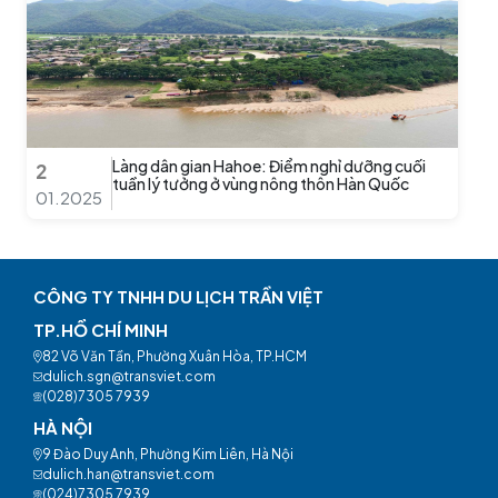
Làng dân gian Hahoe: Điểm nghỉ dưỡng cuối
2
tuần lý tưởng ở vùng nông thôn Hàn Quốc
01.2025
CÔNG TY TNHH DU LỊCH TRẦN VIỆT
TP.HỒ CHÍ MINH
82 Võ Văn Tần, Phường Xuân Hòa, TP.HCM
dulich.sgn@transviet.com
(028)7305 7939
HÀ NỘI
9 Đào Duy Anh, Phường Kim Liên, Hà Nội
dulich.han@transviet.com
(024)7305 7939