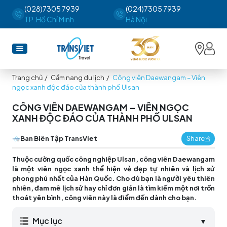
(028)7305 7939
(024)7305 7939
TP. Hồ Chí Minh
Hà Nội
Trang chủ
/
Cẩm nang du lịch
/
Công viên Daewangam – Viên
ngọc xanh độc đáo của thành phố Ulsan
CÔNG VIÊN DAEWANGAM – VIÊN NGỌC
XANH ĐỘC ĐÁO CỦA THÀNH PHỐ ULSAN
Ban Biên Tập TransViet
Share
Thuộc cường quốc công nghiệp Ulsan, công viên Daewangam
là một viên ngọc xanh thể hiện vẻ đẹp tự nhiên và lịch sử
phong phú nhất của Hàn Quốc. Cho dù bạn là người yêu thiên
nhiên, đam mê lịch sử hay chỉ đơn giản là tìm kiếm một nơi trốn
thoát yên bình, công viên này là điểm đến dành cho bạn.
Mục lục
▼