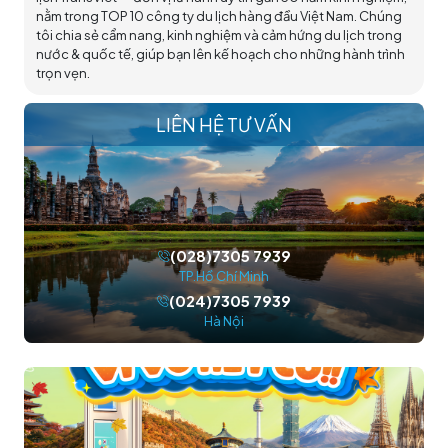
nằm trong TOP 10 công ty du lịch hàng đầu Việt Nam. Chúng
tôi chia sẻ cẩm nang, kinh nghiệm và cảm hứng du lịch trong
nước & quốc tế, giúp bạn lên kế hoạch cho những hành trình
trọn vẹn.
LIÊN HỆ TƯ VẤN
(028)7305 7939
TP.Hồ Chí Minh
(024)7305 7939
Hà Nội