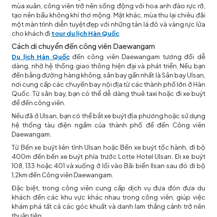
mùa xuân, công viên trở nên sống động với hoa anh đào rực rỡ,
tạo nên bầu không khí thơ mộng. Mặt khác, mùa thu lại chiêu đãi
một màn trình diễn tuyệt đẹp với những tán lá đỏ và vàng rực lửa
cho khách đi
tour du lịch Hàn Quốc
.
Cách di chuyển đến công viên Daewangam
Du lịch Hàn Quốc
đến công viên Daewangam tương đối dễ
dàng, nhờ hệ thống giao thông hiện đại và phát triển. Nếu bạn
đến bằng đường hàng không, sân bay gần nhất là Sân bay Ulsan,
nơi cung cấp các chuyến bay nội địa từ các thành phố lớn ở Hàn
Quốc. Từ sân bay, bạn có thể dễ dàng thuê taxi hoặc đi xe buýt
để đến công viên.
Nếu đã ở Ulsan, bạn có thể bắt xe buýt địa phương hoặc sử dụng
hệ thống tàu điện ngầm của thành phố để đến Công viên
Daewangam.
Từ Bến xe buýt liên tỉnh Ulsan hoặc Bến xe buýt tốc hành, đi bộ
400m đến bến xe buýt phía trước Lotte Hotel Ulsan. Đi xe buýt
108, 133 hoặc 401 và xuống ở lối vào Bãi biển Ilsan sau đó đi bộ
1,2km đến Công viên Daewangam.
Đặc biệt, trong công viên cung cấp dịch vụ đưa đón đưa du
khách đến các khu vực khác nhau trong công viên, giúp việc
khám phá tất cả các góc khuất và danh lam thắng cảnh trở nên
thuận tiện.