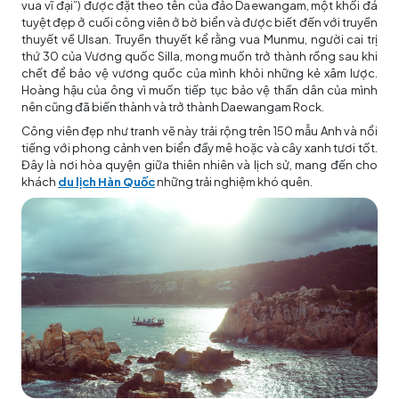
vua vĩ đại”) được đặt theo tên của đảo Daewangam, một khối đá
tuyệt đẹp ở cuối công viên ở bờ biển và được biết đến với truyền
thuyết về Ulsan. Truyền thuyết kể rằng vua Munmu, người cai trị
thứ 30 của Vương quốc Silla, mong muốn trở thành rồng sau khi
chết để bảo vệ vương quốc của mình khỏi những kẻ xâm lược.
Hoàng hậu của ông vì muốn tiếp tục bảo vệ thần dân của mình
nên cũng đã biến thành và trở thành Daewangam Rock.
Công viên đẹp như tranh vẽ này trải rộng trên 150 mẫu Anh và nổi
tiếng với phong cảnh ven biển đầy mê hoặc và cây xanh tươi tốt.
Đây là nơi hòa quyện giữa thiên nhiên và lịch sử, mang đến cho
khách
du lịch Hàn Quốc
những trải nghiệm khó quên.