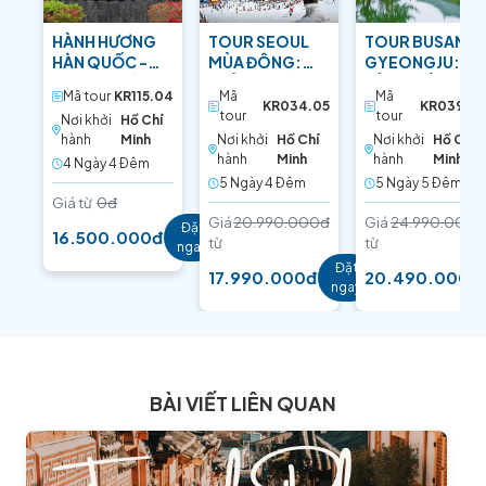
HÀNH HƯƠNG
TOUR SEOUL
TOUR BUSAN –
HÀN QUỐC -
MÙA ĐÔNG:
GYEONGJU: DI
LINH ĐỊA CÁC
TRẢI NGHIỆM
SẢN TRIỀU ĐẠI
Mã tour
KR115.04
Mã
Mã
THÁNH TỬ ĐẠO
TRƯỢT TUYẾT
SILLA
KR034.05
KR039.05
tour
tour
Nơi khởi
Hồ Chí
hành
Minh
Nơi khởi
Hồ Chí
Nơi khởi
Hồ Chí
hành
Minh
hành
Minh
4 Ngày 4 Ðêm
5 Ngày 4 Ðêm
5 Ngày 5 Ðêm
Giá từ
0đ
Giá
20.990.000đ
Giá
24.990.000đ
Đặt
16.500.000đ
từ
từ
ngay
Đặt
17.990.000đ
20.490.000đ
ngay
BÀI VIẾT LIÊN QUAN