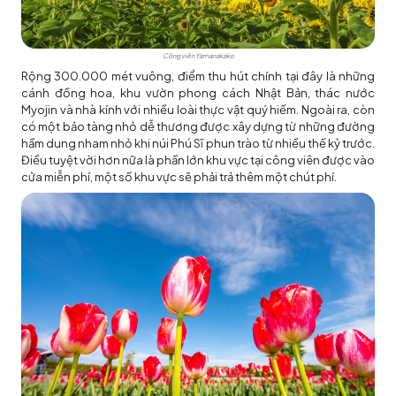
Công viên Yamanakako
Rộng 300.000 mét vuông, điểm thu hút chính tại đây là những
cánh đồng hoa, khu vườn phong cách Nhật Bản, thác nước
Myojin và nhà kính với nhiều loài thực vật quý hiếm. Ngoài ra, còn
có một bảo tàng nhỏ dễ thương được xây dựng từ những đường
hầm dung nham nhỏ khi núi Phú Sĩ phun trào từ nhiều thế kỷ trước.
Điều tuyệt vời hơn nữa là phần lớn khu vực tại công viên được vào
cửa miễn phí, một số khu vực sẽ phải trả thêm một chút phí.