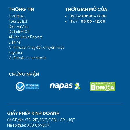
THÔNG TIN
THỜI GIAN MỞ CỬA
Giới thiệu
•
Thứ 2-6
08:00 - 17:00
Tour du lịch
•
Thứ 7
08:00 - 12:00
Dịch vụ Visa
Du lịch MICE
All-Inclusive Resort
Liên hệ
Chính sách thay đổi, chuyển hoặc
hủy tour
Chính sách thanh toán
CHỨNG NHẬN
GIẤY PHÉP KINH DOANH
Số GP/No.: 79-217/2021/TCDL-GP LHQT
Mã số thuế: 0301069809