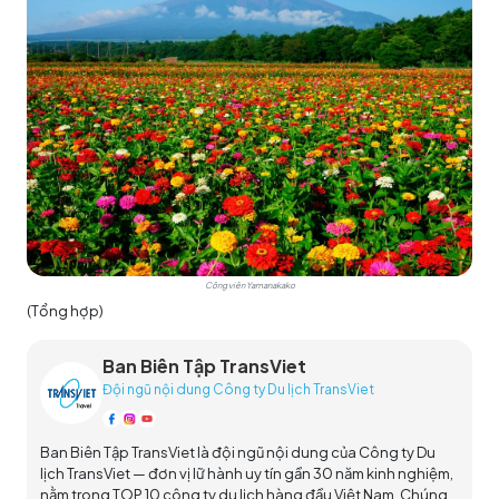
Công viên Yamanakako
(Tổng hợp)
Ban Biên Tập TransViet
Đội ngũ nội dung Công ty Du lịch TransViet
Ban Biên Tập TransViet là đội ngũ nội dung của Công ty Du
lịch TransViet — đơn vị lữ hành uy tín gần 30 năm kinh nghiệm,
nằm trong TOP 10 công ty du lịch hàng đầu Việt Nam. Chúng