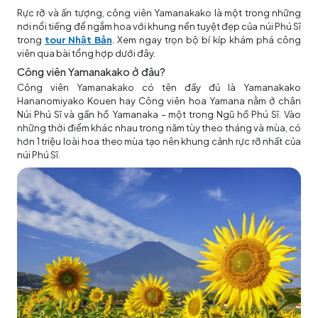
Rực rỡ và ấn tượng, công viên Yamanakako là một trong những
nơi nổi tiếng để ngắm hoa với khung nền tuyệt đẹp của núi Phú Sĩ
trong
tour Nhật Bản
. Xem ngay trọn bộ bí kíp khám phá công
viên qua bài tổng hợp dưới đây.
Công viên Yamanakako ở đâu?
Công viên Yamanakako có tên đầy đủ là Yamanakako
Hananomiyako Kouen hay Công viên hoa Yamana nằm ở chân
Núi Phú Sĩ và gần hồ Yamanaka – một trong Ngũ hồ Phú Sĩ. Vào
những thời điểm khác nhau trong năm tùy theo tháng và mùa, có
hơn 1 triệu loài hoa theo mùa tạo nên khung cảnh rực rỡ nhất của
núi Phú Sĩ.