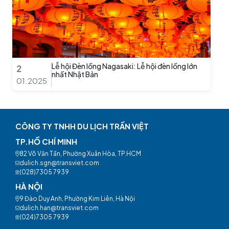
Lễ hội Đèn lồng Nagasaki: Lễ hội đèn lồng lớn
2
nhất Nhật Bản
01.2025
CÔNG TY TNHH DU LỊCH TRẦN VIỆT
TP.HỒ CHÍ MINH
82 Võ Văn Tần, Phường Xuân Hòa, TP.HCM
dulich.sgn@transviet.com
(028)7305 7939
HÀ NỘI
9 Đào Duy Anh, Phường Kim Liên, Hà Nội
dulich.han@transviet.com
(024)7305 7939