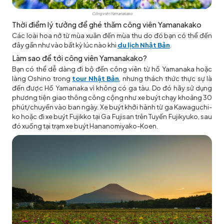
Công viên Yamanakako
Thời điểm lý tưởng để ghé thăm công viên Yamanakako
Các loài hoa nở từ mùa xuân đến mùa thu do đó bạn có thể đến
đây gần như vào bất kỳ lúc nào khi
du lịch Nhật Bản
.
Làm sao để tới công viên Yamanakako?
Bạn có thể dễ dàng đi bộ đến công viên từ hồ Yamanaka hoặc
làng Oshino trong
tour Nhật Bản
, nhưng thách thức thực sự là
đến được Hồ Yamanaka vì không có ga tàu. Do đó hãy sử dụng
phương tiện giao thông công cộng như xe buýt chạy khoảng 30
phút/chuyến vào ban ngày. Xe buýt khởi hành từ ga Kawaguchi-
ko hoặc đi xe buýt Fujikko tại Ga Fujisan trên Tuyến Fujikyuko, sau
đó xuống tại trạm xe buýt Hananomiyako-Koen.