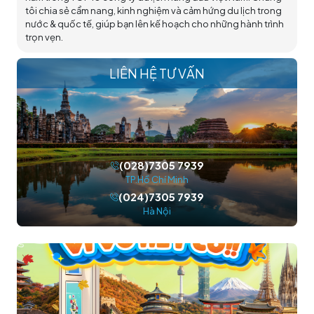
tôi chia sẻ cẩm nang, kinh nghiệm và cảm hứng du lịch trong
nước & quốc tế, giúp bạn lên kế hoạch cho những hành trình
trọn vẹn.
LIÊN HỆ TƯ VẤN
(028)7305 7939
TP.Hồ Chí Minh
(024)7305 7939
Hà Nội