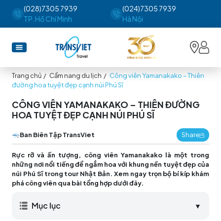
(028)7305 7939
(024)7305 7939
TP. Hồ Chí Minh
Hà Nội
Trang chủ
/
Cẩm nang du lịch
/
Công viên Yamanakako – Thiên
đường hoa tuyệt đẹp cạnh núi Phú Sĩ
CÔNG VIÊN YAMANAKAKO – THIÊN ĐƯỜNG
HOA TUYỆT ĐẸP CẠNH NÚI PHÚ SĨ
Ban Biên Tập TransViet
Share
Rực rỡ và ấn tượng, công viên Yamanakako là một trong
những nơi nổi tiếng để ngắm hoa với khung nền tuyệt đẹp của
núi Phú Sĩ trong tour Nhật Bản. Xem ngay trọn bộ bí kíp khám
phá công viên qua bài tổng hợp dưới đây.
Mục lục
▼