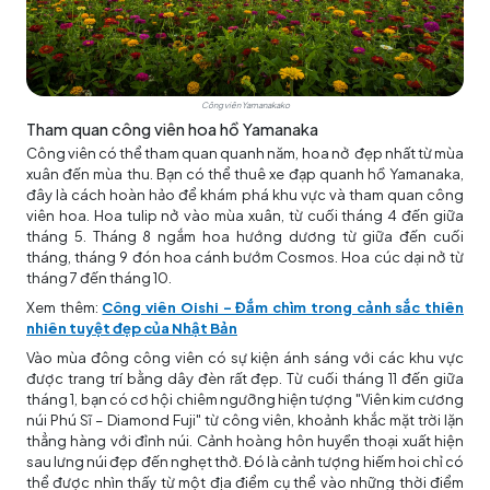
Công viên Yamanakako
Tham quan công viên hoa hồ Yamanaka
Công viên có thể tham quan quanh năm, hoa nở đẹp nhất từ ​​mùa
xuân đến mùa thu. Bạn có thể thuê xe đạp quanh hồ Yamanaka,
đây là cách hoàn hảo để khám phá khu vực và tham quan công
viên hoa. Hoa tulip nở vào mùa xuân, từ cuối tháng 4 đến giữa
tháng 5. Tháng 8 ngắm hoa hướng dương từ giữa đến cuối
tháng, tháng 9 đón hoa cánh bướm Cosmos. Hoa cúc dại nở từ
tháng 7 đến tháng 10.
Xem thêm:
Công viên Oishi - Đắm chìm trong cảnh sắc thiên
nhiên tuyệt đẹp của Nhật Bản
Vào mùa đông công viên có sự kiện ánh sáng với các khu vực
được trang trí bằng dây đèn rất đẹp. Từ cuối tháng 11 đến giữa
tháng 1, bạn có cơ hội chiêm ngưỡng hiện tượng "Viên kim cương
núi Phú Sĩ – Diamond Fuji" từ công viên, khoảnh khắc mặt trời lặn
thẳng hàng với đỉnh núi. Cảnh hoàng hôn huyền thoại xuất hiện
sau lưng núi đẹp đến nghẹt thở. Đó là cảnh tượng hiếm hoi chỉ có
thể được nhìn thấy từ một địa điểm cụ thể vào những thời điểm