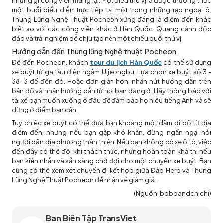
những gì công viên mang lại. Một điều thú vị là được thưởng thức
một buổi biểu diễn trực tiếp tại một trong những rạp ngoại ô.
Thung Lũng Nghệ Thuật Pocheon xứng đáng là điểm đến khác
biệt so với các công viên khác ở Hàn Quốc. Quang cảnh độc
đáo và trải nghiệm dễ chịu tạo nên một chiều buổi thú vị.
Hướng dẫn đến Thung lũng Nghệ thuật Pocheon
Để đến Pocheon, khách
tour du lịch Hàn Quốc
có thể sử dụng
xe buýt từ ga tàu điện ngầm Uijeongbu. Lựa chọn xe buýt số 3 -
38-3 để đến đó. Hoặc đơn giản hơn, nhấn nút hướng dẫn trên
bản đồ và nhận hướng dẫn từ nơi bạn đang ở. Hãy thông báo với
tài xế bạn muốn xuống ở đâu để đảm bảo họ hiểu tiếng Anh và sẽ
dừng ở điểm bạn cần.
Tuy chiếc xe buýt có thể đưa bạn khoảng một dặm đi bộ từ địa
điểm đến, nhưng nếu bạn gặp khó khăn, đừng ngần ngại hỏi
người dân địa phương thân thiện. Nếu bạn không có xe ô tô, việc
đến đây có thể đôi khi thách thức, nhưng hoàn toàn khả thi nếu
bạn kiên nhẫn và sẵn sàng chờ đợi cho một chuyến xe buýt. Bạn
cũng có thể xem xét chuyến đi kết hợp giữa Đảo Herb và Thung
Lũng Nghệ Thuật Pocheon để nhận vé giảm giá.
(Nguồn: boboandchichi)
Ban Biên Tập TransViet