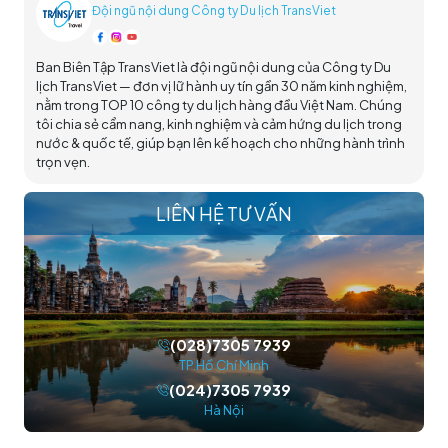
Đội ngũ nội dung Công ty Du lịch TransViet
Ban Biên Tập TransViet là đội ngũ nội dung của Công ty Du
lịch TransViet — đơn vị lữ hành uy tín gần 30 năm kinh nghiệm,
nằm trong TOP 10 công ty du lịch hàng đầu Việt Nam. Chúng
tôi chia sẻ cẩm nang, kinh nghiệm và cảm hứng du lịch trong
nước & quốc tế, giúp bạn lên kế hoạch cho những hành trình
trọn vẹn.
LIÊN HỆ TƯ VẤN
(028)7305 7939
TP.Hồ Chí Minh
(024)7305 7939
Hà Nội