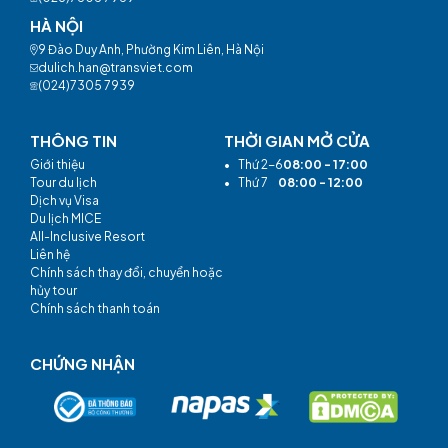
HÀ NỘI
9 Đào Duy Anh, Phường Kim Liên, Hà Nội
dulich.han@transviet.com
(024)7305 7939
THÔNG TIN
THỜI GIAN MỞ CỬA
Giới thiệu
•
Thứ 2-6
08:00 - 17:00
Tour du lịch
•
Thứ 7
08:00 - 12:00
Dịch vụ Visa
Du lịch MICE
All-Inclusive Resort
Liên hệ
Chính sách thay đổi, chuyển hoặc
hủy tour
Chính sách thanh toán
CHỨNG NHẬN