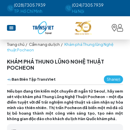
(028)7305 7939
(024)7305 7939
TP. Hồ Chí Minh
Hà Nội
Trang chủ
/
Cẩm nang du lịch
/
Khám phá Thung lũng Nghệ
thuật Pocheon
KHÁM PHÁ THUNG LŨNG NGHỆ THUẬT
POCHEON
Ban Biên Tập TransViet
Share
Nếu bạn đang tìm kiếm một chuyến đi ngắn từ Seoul, hãy xem
xét việc khám phá Thung Lũng Nghệ Thuật Pocheon - một địa
điểm tuyệt vời để trải nghiệm nghệ thuật và cảm nhận sự hòa
mình vào thiên nhiên. Thị trấn Pocheon đã biến một mỏ đá cũ
bị bỏ hoang thành một công viên sáng tạo, tạo nên một
không gian độc đáo cho khách du lịch Hàn Quốc khám phá.