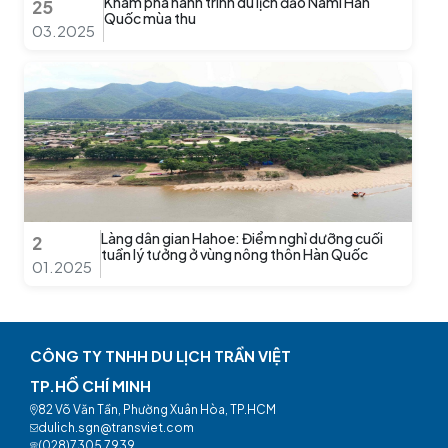
Khám phá hành trình du lịch đảo Nami Hàn
25
Quốc mùa thu
03.2025
Làng dân gian Hahoe: Điểm nghỉ dưỡng cuối
2
tuần lý tưởng ở vùng nông thôn Hàn Quốc
01.2025
CÔNG TY TNHH DU LỊCH TRẦN VIỆT
TP.HỒ CHÍ MINH
82 Võ Văn Tần, Phường Xuân Hòa, TP.HCM
dulich.sgn@transviet.com
(028)7305 7939