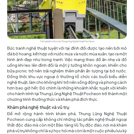
Trải nghiệm thú vị tại Thung lũng Nghệ thuật Pocheon
Bức tranh nghệ thuật tuyệt vời tại đỉnh đồi được tạo nên bởi mỏ
đá bỏ hoang, kết hợp với nước mưa và nước mùa xuân, tạo ra một
hình ảnh đẹp như trong tranh. Việc mang theo đồ ăn nhẹ và đồ
uống khi leo lên đỉnh đồi là một ý tưởng khôn ngoan, khiến cho
bữa picnic trở nên trải nghiệm thêm phần ấn tượng tại bờ nước.
Đồng thời, khu vực ngoại ô thường tổ chức các buổi biểu diễn
nghệ thuật, làm cho không khí trở nên sống động và phong cách
hơn bao giờ hết. Đó chính là những khoảnh khắc tuyệt vời khiến
cho hành trình tại Thung Lũng Nghệ Thuật Pocheon trở thành một
chương trình thưởng thức và khám phá đích thực.
Khám phá nghệ thuật và vũ trụ
Để mở rộng hành trình khám phá, Thung Lũng Nghệ Thuật
Pocheon cung cấp không chỉ những tác phẩm nghệ thuật ngoại
thất độc đáo mà còn một Bảo tàng Vũ Trụ độc đáo, nơi mà khám
phá vũ trụ không chỉ là sự học hỏi mà còn là một cuộc phiêu lưu kỳ