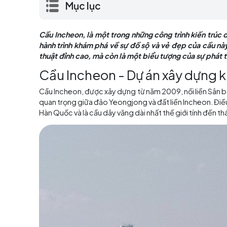
vào một hành trình khám phá về sự đồ sộ 
một công trình kỹ thuật đỉnh cao, mà còn 
Mục lục
Cầu Incheon, là một trong những công trình
hành trình khám phá về sự đồ sộ và vẻ đẹp c
thuật đỉnh cao, mà còn là một biểu tượng của
Cầu Incheon - Dự án xây 
Cầu Incheon, được xây dựng từ năm 2009, nối 
quan trọng giữa đảo Yeongjong và đất liền Inc
Hàn Quốc và là cầu dây văng dài nhất thế giới 