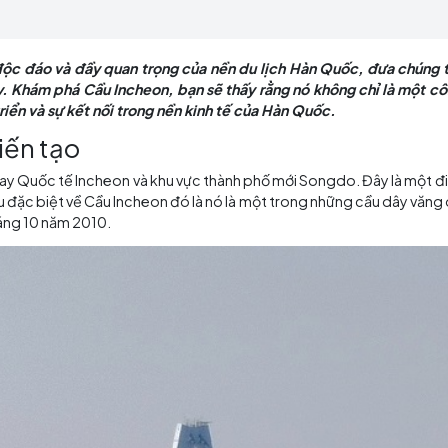
và vẻ đẹp của cầu này. Khám phá Cầu Incheon, bạn s
là một biểu tượng của sự phát triển và sự kết nối tro
 kiến trúc độc đáo và đầy quan trọng của nền du lịch H
ủa cầu này. Khám phá Cầu Incheon, bạn sẽ thấy rằng nó 
 sự phát triển và sự kết nối trong nền kinh tế của Hàn Q
dựng kiến tạo
liền Sân bay Quốc tế Incheon và khu vực thành phố mới S
heon. Điều đặc biệt về Cầu Incheon đó là nó là một trong 
tính đến tháng 10 năm 2010.