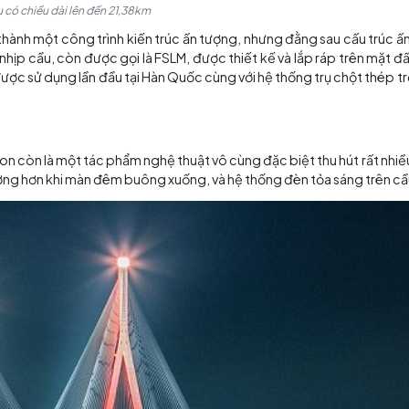
Cầu có chiều dài lên đến 21,38km
iến nó trở thành một công trình kiến trúc ấn tượng, nhưng