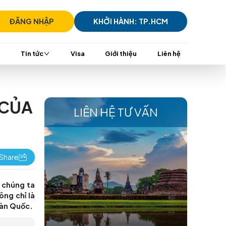
)7305 7939
ĐĂNG NHẬP
KHỞI HÀ
i
TransViet Mall
Tin tức
Visa
Giới t
N TƯỢNG CỦA
LIÊN HỆ 
Share
lịch Hàn Quốc, đưa chúng ta