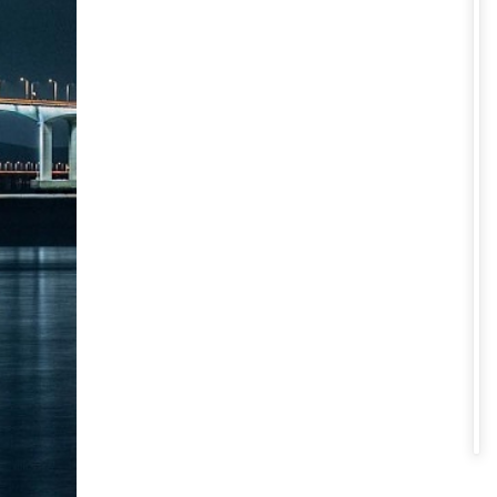
 lắp ráp trên mặt đất trước khi
hống trụ chột thép trợ lực được
biệt thu hút rất nhiều khách
du
đèn tỏa sáng trên cầu.