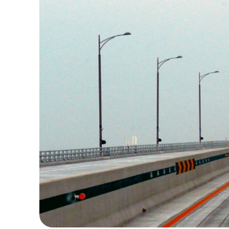
một nhịp chính dài 800 mét (2.600 feet), và 
dây cáp vượt biển đến cảng Incheon, thiết kế