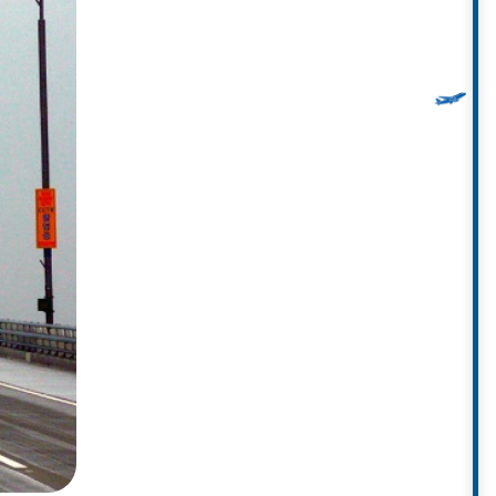
). Cầu Incheon còn có một phần
ây dựng tại Hàn Quốc.