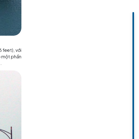
t tới 230,5 mét (756 feet), với