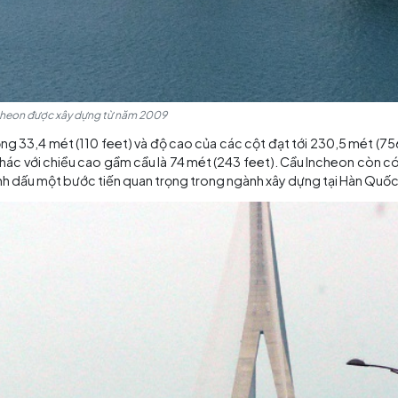
Cầu Incheon được xây dựng từ năm 2009
), chiều rộng 33,4 mét (110 feet) và độ cao của các cột đạ