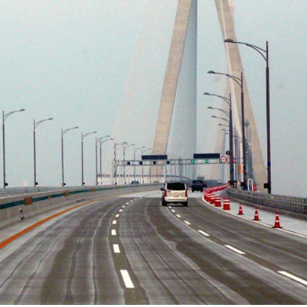
5 nhịp cầu khác với chiều cao gầm cầu là 74 mét (243 feet
 này đã đánh dấu một bước tiến quan trọng trong ngành x