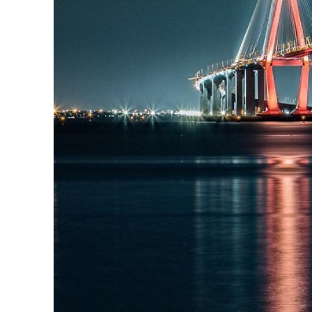
là những công nghệ và kỹ thuật độc đáo. Ví dụ
đặt vào vị trí cuối cùng. Ngoài ra, phương ph
đào sâu xuống đến 50 mét.
Vẻ đẹp ấn tượng
Không chỉ là một công trình kỹ thuật đỉnh cao
lịch Hàn Quốc
. Điều đặc biệt ấy trở nên rõ 