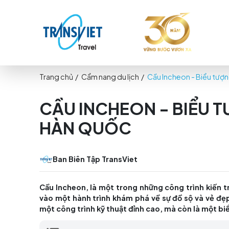
Trang chủ
/
Cẩm nang du lịch
/
Cầu Incheon -
CẦU INCHEON - BI
HÀN QUỐC
Ban Biên Tập TransViet
Cầu Incheon, là một trong những công trì