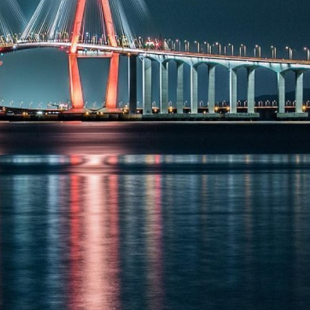
, toàn bộ nhịp cầu, còn được gọi là FSLM, được thiết kế và
áp địa ống được sử dụng lần đầu tại Hàn Quốc cùng với hệ t
, Cầu Incheon còn là một tác phẩm nghệ thuật vô cùng đặc 
ràng và ấn tượng hơn khi màn đêm buông xuống, và hệ thống 