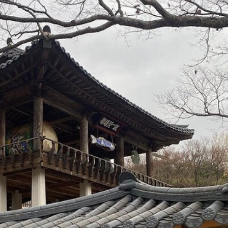
n vào thời điểm hoa Nữ Hoàng nở, họ tin rằng sẽ được ban 
 chùa Yugasa
 trái và bên phải. Khi du khách tham gia tour du lịch Hà
 vào cánh cổng rộng lớn mang tên Cheongwangmun. Trên c
thế oai phong đang áp đảo những con quỷ xấu xa.