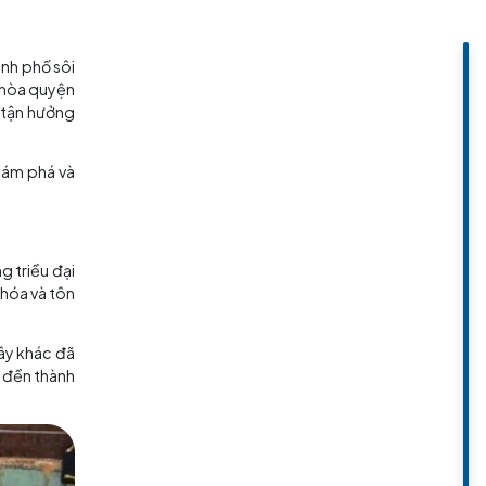
c đáo trong lòng thành phố sôi
à các tu viện cổ xưa, hòa quyện
m kiếm sự tĩnh lặng, tận hưởng
 những người muốn khám phá và