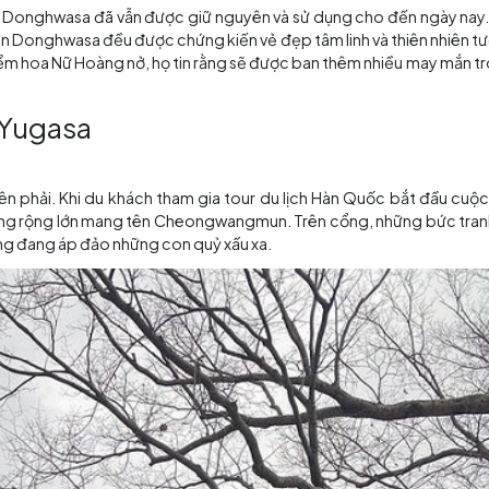
Bức tranh vẽ các vị thần Cheongwang-mun
1732, cái tên Donghwasa đã vẫn được giữ nguyên và sử dụ
am quan đền Donghwasa đều được chứng kiến vẻ đẹp tâm li