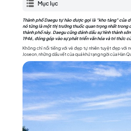
quá khứ, nó từng là một thị trường thuốc
và thịnh vượng của thành phố này....
Mục lục
Thành phố Daegu tự hào được gọi là "kho tàn
nó từng là một thị trường thuốc quan trọng n
thành phố này. Daegu cũng đánh dấu sự hình
1946, đóng góp vào sự phát triển văn hóa và 
Không chỉ nổi tiếng với vẻ đẹp tự nhiên tuyệt đ
Joseon, những dấu vết của quá khứ rạng ngời