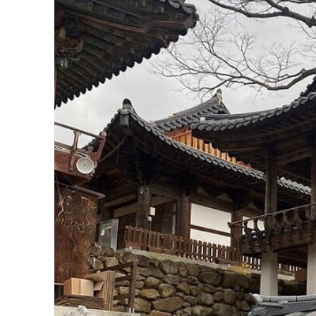
nơi này. Đặc biệt, nếu du khách có cơ hội đế
lai của mình.
Khám phá bên trong ngôi
Phía bên trái của ngôi chùa
Chùa Yugasa được chia thành hai khu vực: bên
tham quan từ phía bên trái, mắt họ sẽ đọng
Phật giáo tượng trưng cho bốn vị thần với tư 