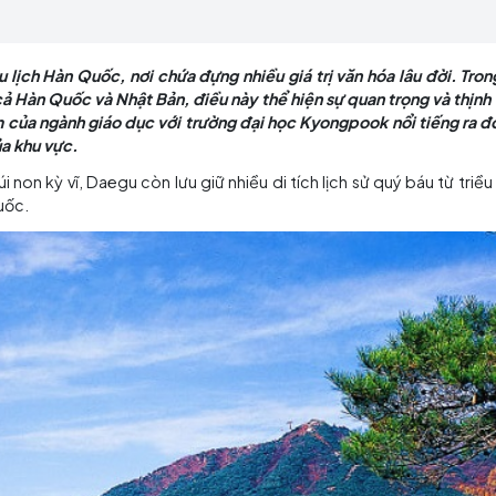
 quan trọng nhất trong cả Hàn Quốc và Nhật Bản, điề
g" của du lịch Hàn Quốc, nơi chứa đựng nhiều giá trị v
hất trong cả Hàn Quốc và Nhật Bản, điều này thể hiện sự
 thành sớm của ngành giáo dục với trường đại học Kyong
tri thức của khu vực.
ẹp với núi non kỳ vĩ, Daegu còn lưu giữ nhiều di tích lịch 
 của Hàn Quốc.