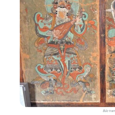
Lịch sử ngôi chùa Yugasa
Chùa Yugasa được xây dựng vào năm 493 TCN, tr
của vua Joji, người là vị vua thứ 15 của triều đ
giáo, chùa Yugasa đã được cao tăng Simjiwang
Trong câu chuyện kể lại quá trình tái xây dựn
héo rũ, duy chỉ có cây Nữ Hoàng (Paulownia) m
Donghwasa, mang ý nghĩa rằng "hoa Nữ Hoàng s