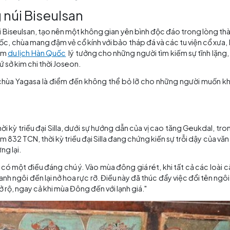
Cảnh quan yên bình tại chùa Yugasa
a lòng núi Biseulsan
ng của núi Biseulsan, tạo nên một không gian yên bình độ
n của Hàn Quốc, chùa mang đậm vẻ cổ kính với bảo tháp đá v
. Đây là điểm
du lịch Hàn Quốc
lý tưởng cho những người tì
iến trúc xứ sở kim chi thời Joseon.
khuôn viên chùa Yagasa là điểm đến không thể bỏ lỡ cho
 Quốc.