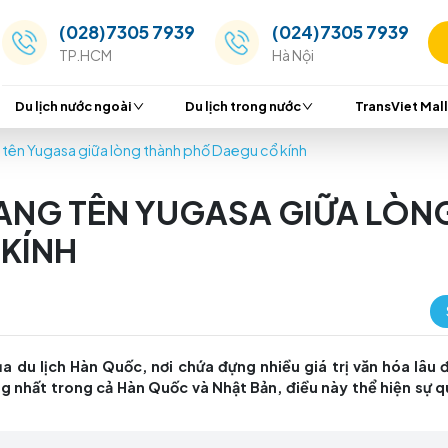
(028)7305 7939
(024
TP.HCM
Hà Nộ
Du lịch nước ngoài
Du lịch trong nước
hùa mang tên Yugasa giữa lòng thành phố Daegu cổ kính
A MANG TÊN YUGASA G
 CỔ KÍNH
tàng" của du lịch Hàn Quốc, nơi chứa đựng nhiều giá