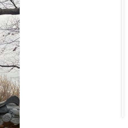
thêm nhiều may mắn trong tương
n Quốc bắt đầu cuộc hành trình
ổng, những bức tranh và tượng