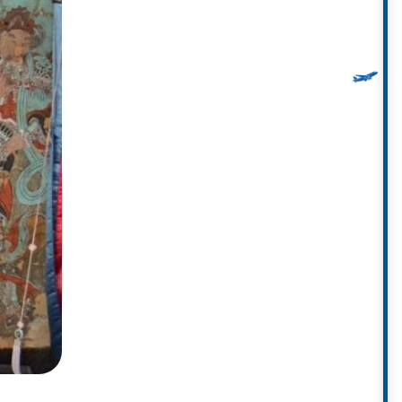
o tăng Geukdal, trong triều đại
ến sự trỗi dậy của văn hóa và tôn
khi tất cả các loài cây khác đã
đẩy việc đổi tên ngôi đền thành