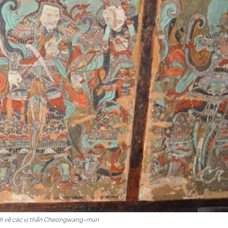
ong thời kỳ triều đại Silla, dưới sự hướng dẫn của vị ca
ại này. Đến năm 832 TCN, thời kỳ triều đại Silla đang chứng ki
sa xây dựng lại.
g ngôi đền, có một điều đáng chú ý. Vào mùa đông giá rét, 
ọc dại quanh ngôi đền lại nở hoa rực rỡ. Điều này đã thúc 
ẽ luôn nở rộ, ngay cả khi mùa Đông đến với lạnh giá."