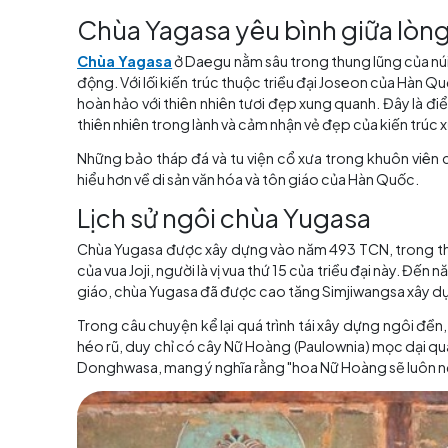
Chùa Yagasa yêu bình giữ
Chùa Yagasa
ở Daegu nằm sâu trong thung lũ
động. Với lối kiến trúc thuộc triều đại Joseo
hoàn hảo với thiên nhiên tươi đẹp xung quanh
thiên nhiên trong lành và cảm nhận vẻ đẹp của k
Những bảo tháp đá và tu viện cổ xưa trong 
hiểu hơn về di sản văn hóa và tôn giáo của Hàn