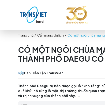
Trang chủ
/
Cẩm nang du lịch
/
Có một ngôi c
CÓ MỘT NGÔI CHÙ
THÀNH PHỐ DAEGU
Ban Biên Tập TransViet
Thành phố Daegu tự hào được gọi là "kho 