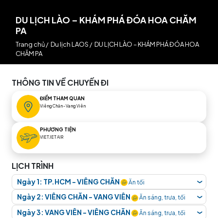
DU LỊCH LÀO – KHÁM PHÁ ĐÓA HOA CHĂM
PA
Trang chủ
/
Du lịch LAOS
/
DU LỊCH LÀO – KHÁM PHÁ ĐÓA HOA
CHĂM PA
THÔNG TIN VỀ CHUYẾN ĐI
ĐIỂM THAM QUAN
Viêng Chăn - Vang Viên
PHƯƠNG TIỆN
VIETJET AIR
LỊCH TRÌNH
Ngày 1: TP.HCM - VIÊNG CHĂN
Ăn tối
❮
Quý khách tập trung tại
sân bay Tân Sơn Nhất, ga
Ngày 2: VIÊNG CHĂN - VANG VIÊN
Ăn sáng, trưa, tối
❮
đi Quốc Tế, Lầu 2
. Hướng dẫn viên
TransViet
Quý khách dùng bữa sáng và làm thủ tục trả phòng
Ngày 3: VANG VIÊN - VIÊNG CHĂN
Ăn sáng, trưa, tối
❮