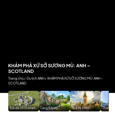
KHÁM PHÁ XỨ SỞ SƯƠNG MÙ: ANH –
SCOTLAND
Trang chủ
/
Du lịch ANH
/
KHÁM PHÁ XỨ SỞ SƯƠNG MÙ: ANH –
SCOTLAND
Bãi đá cổ Stonehenge
Làng Bibury
Tòa thị chính
Thánh đ