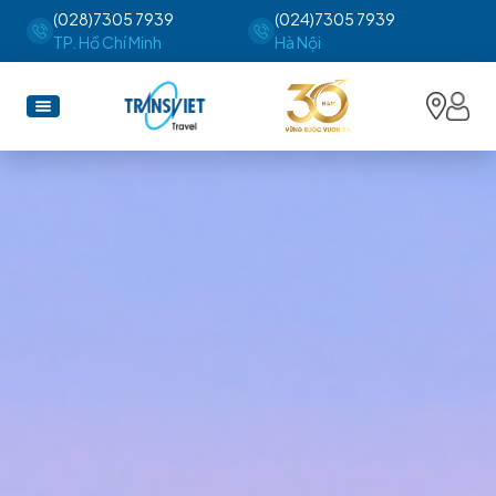
(028)7305 7939
(024)7305 7939
TP. Hồ Chí Minh
Hà Nội