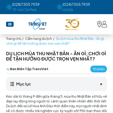
(028)7305 7939
(024)7305 7939
TP. Hồ Chí Minh
Hà Nội
Trang chủ
/
Cẩm nang du lịch
/
Du lịch mùa thu Nhật Bản - Ăn gì,
chơi gì để tận hưởng được trọn vẹn nhất?
DU LỊCH MÙA THU NHẬT BẢN - ĂN GÌ, CHƠI GÌ
ĐỂ TẬN HƯỞNG ĐƯỢC TRỌN VẸN NHẤT?
Ban Biên Tập TransViet
Share
Mục lục
▼
Kéo dài từ tháng 9 đến giữa tháng 11, mùa thu Nhật Bản sở hữu vẻ
đẹp lay động lòng người từ cảnh quan thiên nhiên đến thời tiết.
Du lịch đến xứ sở Hoa Anh Đào thời điểm này, mọi người nhất định
sẽ có được nhiều trải nghiệm cực kỳ tuyệt vời! Mời bạn theo dõi