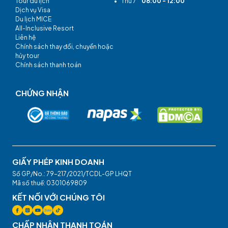
Tour du lịch
•
Thứ 7
08:00 - 12:00
Dịch vụ Visa
Du lịch MICE
All-Inclusive Resort
Liên hệ
Chính sách thay đổi, chuyển hoặc
hủy tour
Chính sách thanh toán
CHỨNG NHẬN
GIẤY PHÉP KINH DOANH
Số GP/No.: 79-217/2021/TCDL-GP LHQT
Mã số thuế: 0301069809
KẾT NỐI VỚI CHÚNG TÔI
CHẤP NHẬN THANH TOÁN