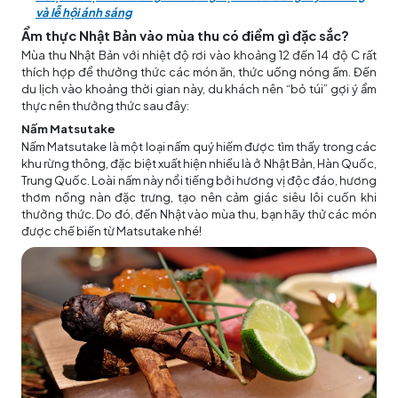
và lễ hội ánh sáng
Ẩm thực Nhật Bản vào mùa thu có điểm gì đặc sắc?
Mùa thu Nhật Bản với nhiệt độ rơi vào khoảng 12 đến 14 độ C rất
thích hợp để thưởng thức các món ăn, thức uống nóng ấm. Đến
du lịch vào khoảng thời gian này, du khách nên “bỏ túi” gợi ý ẩm
thực nên thưởng thức sau đây:
Nấm Matsutake
Nấm Matsutake là một loại nấm quý hiếm được tìm thấy trong các
khu rừng thông, đặc biệt xuất hiện nhiều là ở Nhật Bản, Hàn Quốc,
Trung Quốc. Loài nấm này nổi tiếng bởi hương vị độc đáo, hương
thơm nồng nàn đặc trưng, tạo nên cảm giác siêu lôi cuốn khi
thưởng thức. Do đó, đến Nhật vào mùa thu, bạn hãy thử các món
được chế biến từ Matsutake nhé!