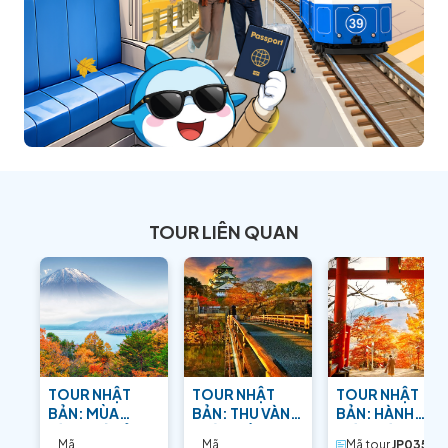
TOUR LIÊN QUAN
TOUR NHẬT
TOUR NHẬT
TOUR NHẬT
BẢN: MÙA
BẢN: THU VÀNG
BẢN: HÀNH
VÀNG XỨ SỞ
TRÊN ĐẤT
TRÌNH TÌM VỀ
Mã
Mã
Mã tour
JP035.05