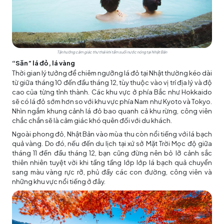
Tận hưởng cảm giác thư thái khi tắm suối nước nóng tại Nhật Bản
“Săn” lá đỏ, lá vàng
Thời gian lý tưởng để chiêm ngưỡng lá đỏ tại Nhật thường kéo dài
từ giữa tháng 10 đến đầu tháng 12, tùy thuộc vào vị trí địa lý và độ
cao của từng tỉnh thành. Các khu vực ở phía Bắc như Hokkaido
sẽ có lá đỏ sớm hơn so với khu vực phía Nam như Kyoto và Tokyo.
Nhìn ngắm khung cảnh lá đỏ bao quanh cả khu rừng, công viên
chắc chắn sẽ là cảm giác khó quên đối với du khách.
Ngoài phong đỏ, Nhật Bản vào mùa thu còn nổi tiếng với lá bạch
quả vàng. Do đó, nếu đến du lịch tại xứ sở Mặt Trời Mọc độ giữa
tháng 11 đến đầu tháng 12, bạn cũng đừng nên bỏ lỡ cảnh sắc
thiên nhiên tuyệt vời khi tầng tầng lớp lớp lá bạch quả chuyển
sang màu vàng rực rỡ, phủ đầy các con đường, công viên và
những khu vực nổi tiếng ở đây.