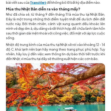
bài viết sau của
TransViet
để không bỏ lỡ bất kỳ địa điểm nào.
Mùa thu Nhật Bản diễn ra vào tháng mấy?
Như đã chia sẻ, từ tháng 9 đến tháng 11 là mùa thu tại Nhật Bản.
Đây là một trong những thời điểm tuyệt nhất để du lịch đến đất
nước này. Bởi thiên nhiên, cảnh vật xung quanh đều khoác lên
mình vẻ đẹp êm ả, dịu dàng và rất thích hợp để chữa lành tâm hồn
sau thời gian dài mệt nhoài với công việc, đối mặt với áp lực cuộc
sống.
Nhiệt độ trung bình của mùa thu tại Nhật sẽ rơi vào khoảng 12 - 14
độ C, khá lạnh nên bạn hãy mang theo trang phục phù hợp. Tuy
nhiên, hãy lưu ý đến việc xem thông tin dự báo thời tiết trước khi
đến Nhật, vì mùa thu tại đây sẽ thường xuất hiện các cơn bão.