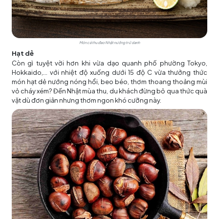
Món cá thu đao Nhật nướng trứ danh
Hạt dẻ
Còn gì tuyệt vời hơn khi vừa dạo quanh phố phường Tokyo,
Hokkaido,... với nhiệt độ xuống dưới 15 độ C vừa thưởng thức
món hạt dẻ nướng nóng hổi, beo béo, thơm thoang thoảng mùi
vỏ cháy xém? Đến Nhật mùa thu, du khách đừng bỏ qua thức quà
vặt dù đơn giản nhưng thơm ngon khó cưỡng này.