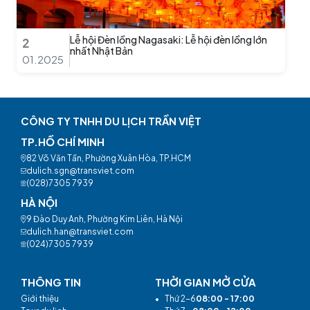
Lễ hội Đèn lồng Nagasaki: Lễ hội đèn lồng lớn
2
nhất Nhật Bản
01.2025
CÔNG TY TNHH DU LỊCH TRẦN VIỆT
TP.HỒ CHÍ MINH
82 Võ Văn Tần, Phường Xuân Hòa, TP.HCM
dulich.sgn@transviet.com
(028)7305 7939
HÀ NỘI
9 Đào Duy Anh, Phường Kim Liên, Hà Nội
dulich.han@transviet.com
(024)7305 7939
THÔNG TIN
THỜI GIAN MỞ CỬA
Giới thiệu
•
Thứ 2-6
08:00 - 17:00