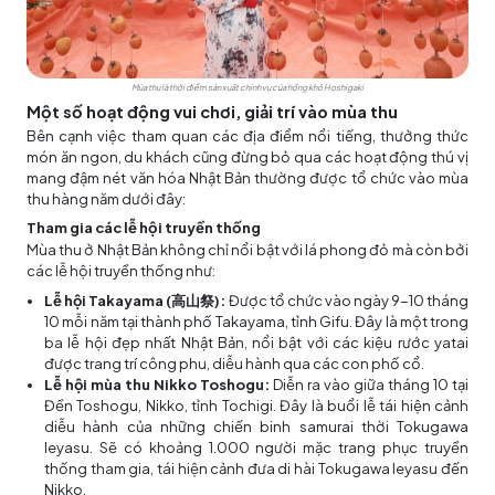
Mùa thu là thời điểm sản xuất chính vụ của hồng khô Hoshigaki
Một số hoạt động vui chơi, giải trí vào mùa thu
Bên cạnh việc tham quan các địa điểm nổi tiếng, thưởng thức
món ăn ngon, du khách cũng đừng bỏ qua các hoạt động thú vị
mang đậm nét văn hóa Nhật Bản thường được tổ chức vào mùa
thu hàng năm dưới đây:
Tham gia các lễ hội truyền thống
Mùa thu ở Nhật Bản không chỉ nổi bật với lá phong đỏ mà còn bởi
các lễ hội truyền thống như:
Lễ hội Takayama (高山祭):
Được tổ chức vào ngày 9-10 tháng
10 mỗi năm tại thành phố Takayama, tỉnh Gifu. Đây là một trong
ba lễ hội đẹp nhất Nhật Bản, nổi bật với các kiệu rước yatai
được trang trí công phu, diễu hành qua các con phố cổ.
Lễ hội mùa thu Nikko Toshogu:
Diễn ra vào giữa tháng 10 tại
Đền Toshogu, Nikko, tỉnh Tochigi. Đây là buổi lễ tái hiện cảnh
diễu hành của những chiến binh samurai thời Tokugawa
Ieyasu. Sẽ có khoảng 1.000 người mặc trang phục truyền
thống tham gia, tái hiện cảnh đưa di hài Tokugawa Ieyasu đến
Nikko.