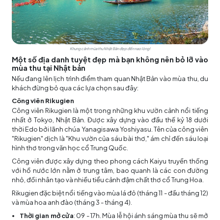
Khung cảnh mùa thu Nhật Bản đẹp đến nao lòng!
Một số địa danh tuyệt đẹp mà bạn không nên bỏ lỡ vào
mùa thu tại Nhật bản
Nếu đang lên lịch trình điểm tham quan Nhật Bản vào mùa thu, du
khách đừng bỏ qua các lựa chọn sau đây:
Công viên Rikugien
Công viên Rikugien là một trong những khu vườn cảnh nổi tiếng
nhất ở Tokyo, Nhật Bản. Được xây dựng vào đầu thế kỷ 18 dưới
thời Edo bởi lãnh chúa Yanagisawa Yoshiyasu. Tên của công viên
"Rikugien" dịch là "Khu vườn của sáu bài thơ," ám chỉ đến sáu loại
hình thơ trong văn học cổ Trung Quốc.
Công viên được xây dựng theo phong cách Kaiyu truyền thống
với hồ nước lớn nằm ở trung tâm, bao quanh là các con đường
nhỏ, đồi nhân tạo và nhiều tiểu cảnh đậm chất thơ cổ Trung Hoa.
Rikugien đặc biệt nổi tiếng vào mùa lá đỏ (tháng 11 - đầu tháng 12)
và mùa hoa anh đào (tháng 3 - tháng 4).
Thời gian mở cửa
: 09 - 17h. Mùa lễ hội ánh sáng mùa thu sẽ mở