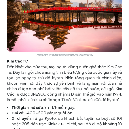
Khung cảnh tuyệt đẹp của Thành Matsumoto vào mùa thu
Kim Các Tự
Đến Nhật vào mùa thu, mọi người đừng quên ghé thăm Kim Các
Tự. Đây là ngôi chùa mang tính biểu tượng của quốc gia này và
tọa lạc ngay tại thủ đô Kyoto. Nhìn tổng quan từ chính diện,
khuôn viên nơi đây thực sự yên bình và lãng mạn với tòa nhà
chính được bao phủ bởi vườn cây cổ thụ, hồ nước, cầu gỗ. Kim
Các Tự được UNESCO công nhận là Di sản Thế giới vào năm 1994,
là một phần của khu phức hợp "Di sản Văn hóa của Cố đô Kyoto".
Thời gian mở cửa
: 9h - 17h mỗi ngày.
Giá vé
: ~400 - 500 yên/người lớn.
Di chuyển
: Từ ga Kyoto, du khách bắt tuyến xe buýt số 101
hoặc 205 đến trạm Kinkaku-ji Michi, sau đó đi bộ khoảng 10