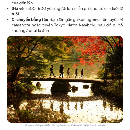
cửa đến 19h.
Giá vé
: ~300-500 yên/người lớn, miễn phí cho trẻ em dưới 12
tuổi.
Di chuyển bằng tàu
: Bạn đến gần ga Komagome trên tuyến JR
Yamanote hoặc tuyến Tokyo Metro Namboku sau đó đi bộ
khoảng 7 phút là đến.
Công viên Rikugien là địa điểm tuyệt vời nên đến khi du lịch Nhật Bản vào mùa thu