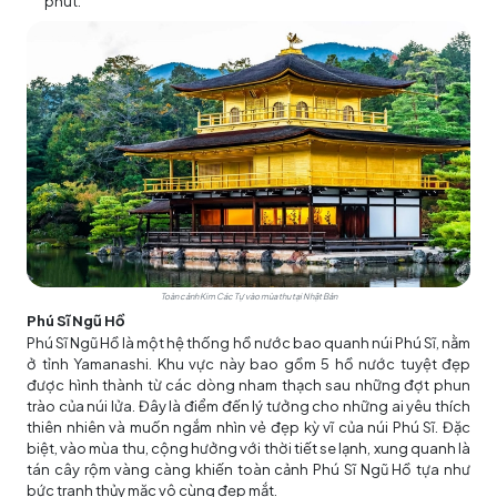
phút.
Toàn cảnh Kim Các Tự vào mùa thu tại Nhật Bản
Phú Sĩ Ngũ Hồ
Phú Sĩ Ngũ Hồ là một hệ thống hồ nước bao quanh núi Phú Sĩ, nằm
ở tỉnh Yamanashi. Khu vực này bao gồm 5 hồ nước tuyệt đẹp
được hình thành từ các dòng nham thạch sau những đợt phun
trào của núi lửa. Đây là điểm đến lý tưởng cho những ai yêu thích
thiên nhiên và muốn ngắm nhìn vẻ đẹp kỳ vĩ của núi Phú Sĩ. Đặc
biệt, vào mùa thu, cộng hưởng với thời tiết se lạnh, xung quanh là
tán cây rộm vàng càng khiến toàn cảnh Phú Sĩ Ngũ Hồ tựa như
bức tranh thủy mặc vô cùng đẹp mắt.