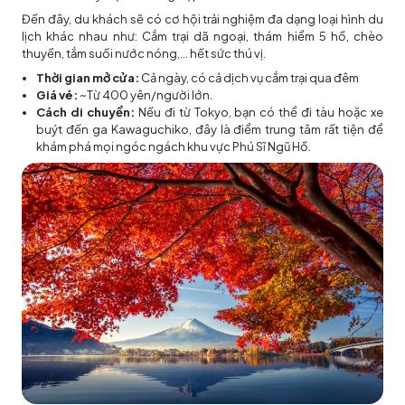
Đến đây, du khách sẽ có cơ hội trải nghiệm đa dạng loại hình du
lịch khác nhau như: Cắm trại dã ngoại, thám hiểm 5 hồ, chèo
thuyền, tắm suối nước nóng,... hết sức thú vị.
Thời gian mở cửa:
Cả ngày, có cả dịch vụ cắm trại qua đêm
Giá vé:
~Từ 400 yên/người lớn.
Cách di chuyển:
Nếu đi từ Tokyo, bạn có thể đi tàu hoặc xe
buýt đến ga Kawaguchiko, đây là điểm trung tâm rất tiện để
khám phá mọi ngóc ngách khu vực Phú Sĩ Ngũ Hồ.