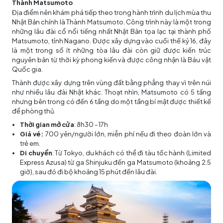
Thành Matsumoto
Địa điểm nên khám phá tiếp theo trong hành trình du lịch mùa thu
Nhật Bản chính là Thành Matsumoto. Công trình này là một trong
những lâu đài cổ nổi tiếng nhất Nhật Bản tọa lạc tại thành phố
Matsumoto, tỉnh Nagano. Được xây dựng vào cuối thế kỷ 16, đây
là một trong số ít những tòa lâu đài còn giữ được kiến trúc
nguyên bản từ thời kỳ phong kiến và được công nhận là Báu vật
Quốc gia.
Thành được xây dựng trên vùng đất bằng phẳng thay vì trên núi
như nhiều lâu đài Nhật khác. Thoạt nhìn, Matsumoto có 5 tầng
nhưng bên trong có đến 6 tầng do một tầng bí mật được thiết kế
để phòng thủ.
Thời gian mở cửa
: 8h30 - 17h
Giá vé:
700 yên/người lớn, miễn phí nếu đi theo đoàn lớn và
trẻ em.
Di chuyển
: Từ Tokyo, du khách có thể đi tàu tốc hành (Limited
Express Azusa) từ ga Shinjuku đến ga Matsumoto (khoảng 2.5
giờ), sau đó đi bộ khoảng 15 phút đến lâu đài.