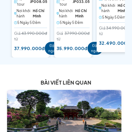
MẶT TRỜI MỌC
NƯỚC PHÙ
KÝ ỨC XƯA
JP008.05
JP033.05
tour
tour
Nơi khởi
Hồ Chí
TANG
Nơi khởi
Hồ Chí
Nơi khởi
Hồ Chí
hành
Minh
hành
Minh
hành
Minh
5 Ngày 5 Ðêm
5 Ngày 5 Ðêm
5 Ngày 5 Ðêm
Giá
34.990.000đ
Giá
43.990.000đ
Giá
37.990.000đ
từ
từ
từ
32.490.000đ
Đặt
Đặt
37.990.000đ
35.990.000đ
ngay
ngay
BÀI VIẾT LIÊN QUAN