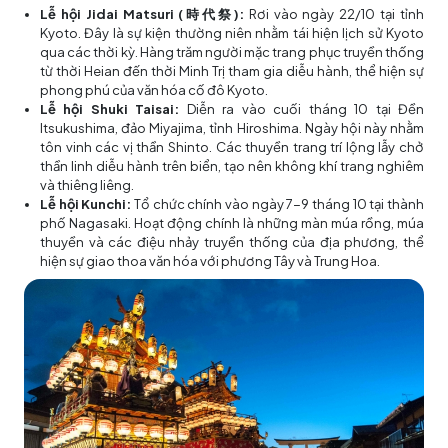
Lễ hội Jidai Matsuri (時代祭):
Rơi vào ngày 22/10 tại tỉnh
Kyoto. Đây là sự kiện thường niên nhằm tái hiện lịch sử Kyoto
qua các thời kỳ. Hàng trăm người mặc trang phục truyền thống
từ thời Heian đến thời Minh Trị tham gia diễu hành, thể hiện sự
phong phú của văn hóa cố đô Kyoto.
Lễ hội Shuki Taisai:
Diễn ra vào cuối tháng 10 tại Đền
Itsukushima, đảo Miyajima, tỉnh Hiroshima. Ngày hội này nhằm
tôn vinh các vị thần Shinto. Các thuyền trang trí lộng lẫy chở
thần linh diễu hành trên biển, tạo nên không khí trang nghiêm
và thiêng liêng.
Lễ hội Kunchi:
Tổ chức chính vào ngày 7-9 tháng 10 tại thành
phố Nagasaki. Hoạt động chính là những màn múa rồng, múa
thuyền và các điệu nhảy truyền thống của địa phương, thể
hiện sự giao thoa văn hóa với phương Tây và Trung Hoa.