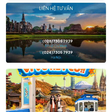
LIÊN HỆ TƯ VẤN
(028)7305 7939
TP.Hồ Chí Minh
(024)7305 7939
Hà Nội