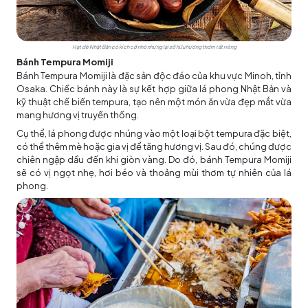
Hạt dẻ Nhật Bản có kích cỡ nhỏ nhưng lại sở hữu hương thơm rất riêng
Bánh Tempura Momiji
Bánh Tempura Momiji là đặc sản độc đáo của khu vực Minoh, tỉnh
Osaka. Chiếc bánh này là sự kết hợp giữa lá phong Nhật Bản và
kỹ thuật chế biến tempura, tạo nên một món ăn vừa đẹp mắt vừa
mang hương vị truyền thống.
Cụ thể, lá phong được nhúng vào một loại bột tempura đặc biệt,
có thể thêm mè hoặc gia vị để tăng hương vị. Sau đó, chúng được
chiên ngập dầu đến khi giòn vàng. Do đó, bánh Tempura Momiji
sẽ có vị ngọt nhẹ, hơi béo và thoảng mùi thơm tự nhiên của lá
phong.