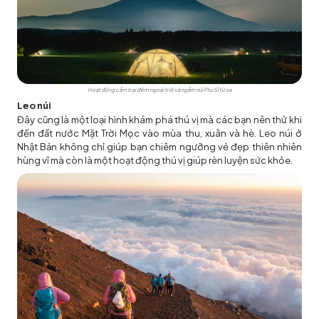
Hoạt động cắm trại đêm ngoài trời và ngắm núi Phú Sĩ từ xa
Leo núi
Đây cũng là một loại hình khám phá thú vị mà các bạn nên thử khi
đến đất nước Mặt Trời Mọc vào mùa thu, xuân và hè. Leo núi ở
Nhật Bản không chỉ giúp bạn chiêm ngưỡng vẻ đẹp thiên nhiên
hùng vĩ mà còn là một hoạt động thú vị giúp rèn luyện sức khỏe.