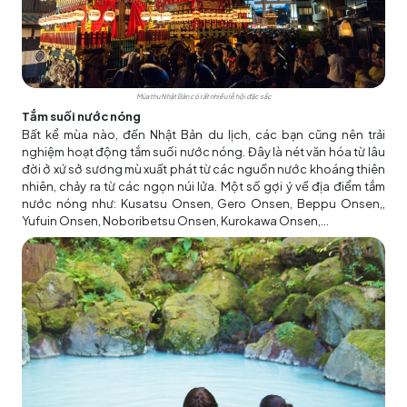
Mùa thu Nhật Bản có rất nhiều lễ hội đặc sắc
Tắm suối nước nóng
Bất kể mùa nào, đến Nhật Bản du lịch, các bạn cũng nên trải
nghiệm hoạt động tắm suối nước nóng. Đây là nét văn hóa từ lâu
đời ở xứ sở sương mù xuất phát từ các nguồn nước khoáng thiên
nhiên, chảy ra từ các ngọn núi lửa. Một số gợi ý về địa điểm tắm
nước nóng như: Kusatsu Onsen, Gero Onsen, Beppu Onsen,,
Yufuin Onsen, Noboribetsu Onsen, Kurokawa Onsen,…