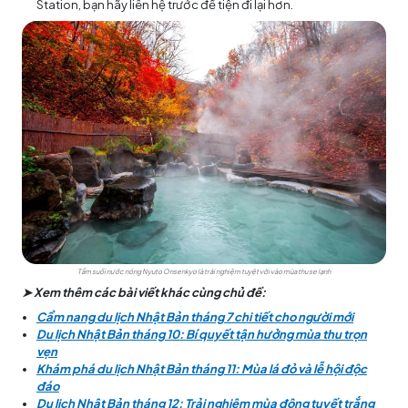
Station, bạn hãy liên hệ trước để tiện đi lại hơn.
Tắm suối nước nóng Nyuto Onsenkyo là trải nghiệm tuyệt vời vào mùa thu se lạnh
➤ Xem thêm các bài viết khác cùng chủ đề:
Cẩm nang du lịch Nhật Bản tháng 7 chi tiết cho người mới
Du lịch Nhật Bản tháng 10: Bí quyết tận hưởng mùa thu trọn
vẹn
Khám phá du lịch Nhật Bản tháng 11: Mùa lá đỏ và lễ hội độc
đáo
Du lịch Nhật Bản tháng 12: Trải nghiệm mùa đông tuyết trắng