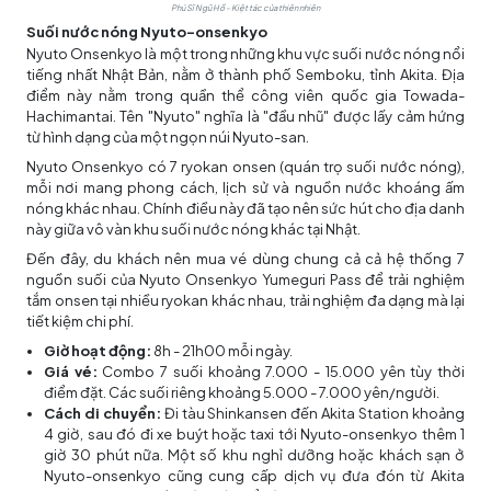
Phú Sĩ Ngũ Hồ - Kiệt tác của thiên nhiên
Suối nước nóng Nyuto-onsenkyo
Nyuto Onsenkyo là một trong những khu vực suối nước nóng nổi
tiếng nhất Nhật Bản, nằm ở thành phố Semboku, tỉnh Akita. Địa
điểm này nằm trong quần thể công viên quốc gia Towada-
Hachimantai. Tên "Nyuto" nghĩa là "đầu nhũ" được lấy cảm hứng
từ hình dạng của một ngọn núi Nyuto-san.
Nyuto Onsenkyo có 7 ryokan onsen (quán trọ suối nước nóng),
mỗi nơi mang phong cách, lịch sử và nguồn nước khoáng ấm
nóng khác nhau. Chính điều này đã tạo nên sức hút cho địa danh
này giữa vô vàn khu suối nước nóng khác tại Nhật.
Đến đây, du khách nên mua vé dùng chung cả cả hệ thống 7
nguồn suối của Nyuto Onsenkyo Yumeguri Pass để trải nghiệm
tắm onsen tại nhiều ryokan khác nhau, trải nghiệm đa dạng mà lại
tiết kiệm chi phí.
Giờ hoạt động:
8h - 21h00 mỗi ngày.
Giá vé:
Combo 7 suối khoảng 7.000 - 15.000 yên tùy thời
điểm đặt. Các suối riêng khoảng 5.000 - 7.000 yên/người.
Cách di chuyển:
Đi tàu Shinkansen đến Akita Station khoảng
4 giờ, sau đó đi xe buýt hoặc taxi tới Nyuto-onsenkyo thêm 1
giờ 30 phút nữa. Một số khu nghỉ dưỡng hoặc khách sạn ở
Nyuto-onsenkyo cũng cung cấp dịch vụ đưa đón từ Akita