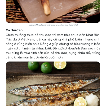
Súp nấm Matsutake ấm nồng xua tan cái lạnh mùa thu tại Nhật
Cá thu đao
Chưa thưởng thức cá thu đao thì xem như chưa đến Nhật Bản!
Mặc dù ở Việt Nam, loài cá này cũng khá phổ biến, nhưng sinh
sống ở vùng biển phía Đông Á giúp chúng sở hữu hương vị béo
ngậy, sớ thịt mềm tan khác biệt. Đến xứ sở Hoa Anh Đào vào mùa
thu cũng là mùa sinh sản của cá thu đao, bụng chứa đầy trứng
càng khiến món ăn trở nên lôi cuốn hơn.