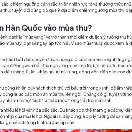
đầy thơ mộng với những tán lá vàng đỏ và không khí se 
văn hóa đặc sắc, chiêm ngưỡng cảnh sắc thiên nhiên rực 
du lịch mùa thu, tuyệt đối đừng bỏ qua 9 địa điểm chiê
 mê mẩn Hàn Quốc vào mùa thu?
i được mệnh danh là "mùa vàng" và trở thành thời điểm du 
sở Kim Chi vào mùa này, bạn sẽ ngay lập tức hiểu vì sao mùa
ng 11, khi thời tiết bắt đầu chuyển từ cái nóng oi ả của
ững ngọn núi cao ở Gangwon bắt đầu ngả vàng, cam rồi đỏ,
háng 10 đến đầu tháng 11, khi khắp nơi từ núi rừng, côn
tiết mùa thu cũng khiến du khách thích thú với bầu trời 