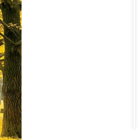
 sắc đỏ, vàng rực rỡ trên cung
 tận hưởng trọn vẹn vẻ đẹp thiên
ongeup hay những bãi biển vắng