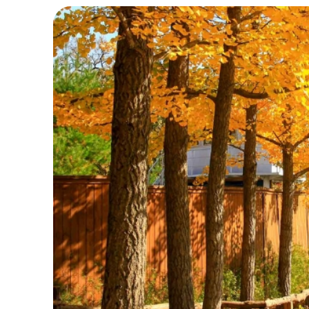
Hàn Quốc vào thu khoác lên mình một vẻ đẹp lã
đang tìm kiếm những điểm đến tuyệt đẹp để t
Đảo Nami - Gangwon-d
Nhắc đến mùa thu Hàn Quốc, đảo Nami luôn là 
phong đỏ rợp bóng, nơi đây trở nên đặc biệt 
theo bờ sông hoặc đơn giản là ngồi thư giãn,
phim nổi tiếng - đặc biệt là “Bản tình ca mù
hưởng một mùa thu trọn vẹn.
Giờ mở cửa:
08:00 - 21:00
Giá vé:
10.000 KRW/trẻ em - 13.000 KRW/
Địa chỉ:
1 Namiseom-gil, Chuncheon-si,