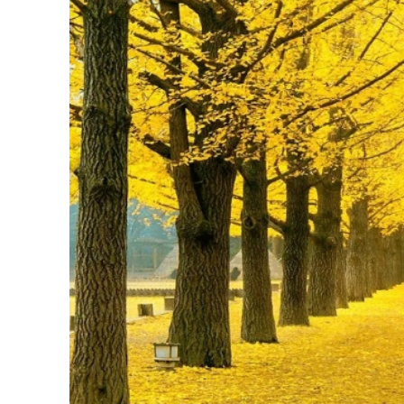
Đảo Jeju - Jeju-do
Mùa thu trên đảo Jeju mang đến khung cảnh yê
đường lên núi Hallasan. Tiết trời mát mẻ khiến
nhiên nơi đây. Ngoài cảnh sắc ấn tượng, mùa
lặng, nơi vẫn giữ nguyên nét đẹp bình yên, khá
Giờ mở cửa:
Cả ngày
Giá vé:
Miễn phí
Địa chỉ:
Đảo Jeju