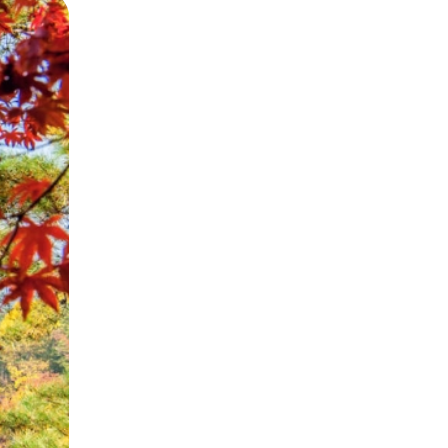
g có gì tuyệt vời hơn khi được
i mát lành.
 tham gia các sự kiện sôi động,
 lý tưởng để săn hàng giảm giá,