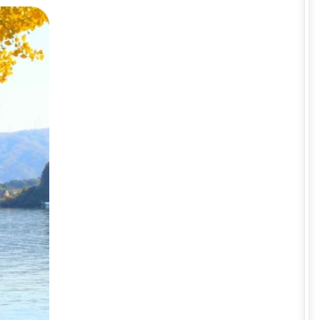
công viên và đường phố. Nếu bạn
m sau đây!
ới những hàng cây ngân hạnh và
ng lá vàng phủ kín, đạp xe dọc
 từng xuất hiện trong nhiều bộ
c cặp đôi và những ai muốn tận