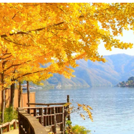
ng mạn với những tán lá đỏ vàng trải dài khắp núi rừng, 
ận hưởng mùa thu xứ Kim Chi, hãy cùng khám phá 9 địa điể
o
điểm đến đầu tiên được nhiều người nghĩ tới. Nổi tiếng v
quyến rũ khi thu về. Du khách có thể tản bộ dưới con đườ
 cảm nhận không khí trong lành. Không gian lãng mạn này
a đông”, khiến Nami trở thành điểm đến yêu thích của cá
thanh thiếu niên - 16.000 KRW/người lớn
 Gangwon-do