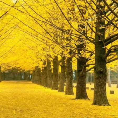
Con đường ngân hạnh vàng rực trên đảo Nami
n bình với những cánh đồng lau bạt ngàn tại Sangumburi và
 việc dạo bộ hay leo núi trở nên dễ chịu hơn, giúp du khách
 thu cũng là thời điểm lý tưởng để ghé thăm làng cổ Se
c hẳn với sự nhộn nhịp mùa hè.