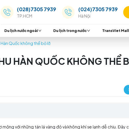
(028)7305 7939
(024
TP.HCM
Hà Nộ
Du lịch nước ngoài
Du lịch trong nước
p mùa thu Hàn Quốc không thể bỏ lỡ
MÙA THU HÀN QUỐC KHÔ