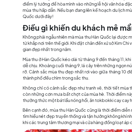
Mục lục
Mùa thu mang đến cho Hàn Quốc một diện mạo 
điểm lý tưởng để hòa mình vào những lễ hội 
mùa thu hấp dẫn. Nếu bạn đang lên kế hoạch 
Quốc dưới đây!
Điều gì khiến du khách
Không phải ngẫu nhiên mà mùa thu Hàn Quốc lạ
từ khắp nơi trên thế giới. Khi đặt chân đến xứ 
gian đẹp nhất trong năm.
Mùa thu ở Hàn Quốc kéo dài từ tháng 9 đến thá
dễ chịu. Khoảng cuối tháng 9, lá cây trên nh
rỡ. Cảnh sắc mùa thu đẹp nhất rơi vào giữa t
thành phố đều chìm trong sắc thu.
Không chỉ có cảnh sắc đẹp như tranh vẽ, thời 