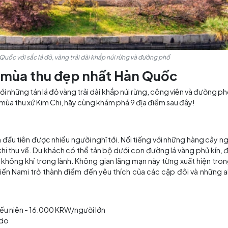
c rỡ ở Hàn Quốc với sắc lá đỏ, vàng trải dài khắp núi rừng và đường
gưỡng mùa thu đẹp nhất Hàn Q