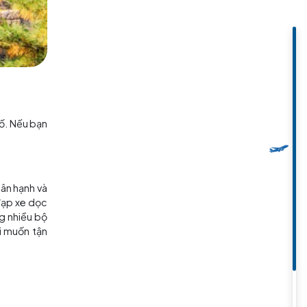
 phố
uốc