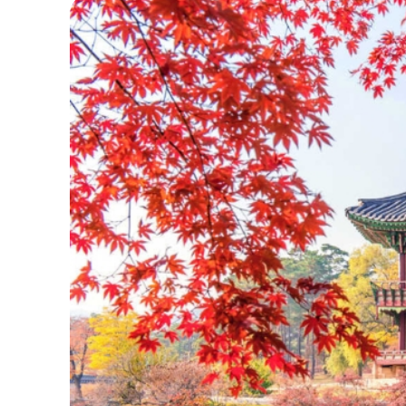
còn những cơn mưa bất chợt của mùa hè. Thời
thưởng thức một bát lẩu nóng hổi, ăn tokbokki
Bên cạnh đó, mùa thu Hàn Quốc cũng là thời đi
tìm hiểu nét đẹp truyền thống và tận hưởng khô
khi các trung tâm thương mại và cửa hàng đồng