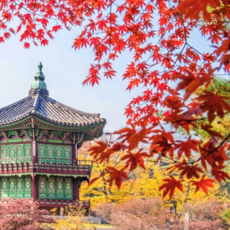
 điểm này cũng là lúc các món ăn mùa thu lên ngôi. Chẳn
 cay cay hay nhâm nhi một tách trà thảo mộc trong tiết trờ
ểm diễn ra nhiều lễ hội văn hóa đặc sắc. Du khách có thể
ng khí nhộn nhịp của mùa lễ hội. Ngoài ra, đây cũng là dịp
 loạt áp dụng nhiều chương trình ưu đãi hấp dẫn.