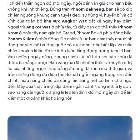
lịch đến thăm ngọn đồi mỗi ngày, ngôi đền vẫn giữ cho mình bầu
không khí linh thiêng. Đứng trên
Phnom Bakheng
, bạn sẽ có dịp
chiêm ngưỡng khung cảnh tuyệt đẹp, sự hùng vĩ, huyền bí và cổ
kính của toàn bộ
khu vực Angkor Wat
bất kể ngày hay đêm.
Ngoại trừ
Angkor Wat
ở phía tây, từ đây bạn có thể thấy
Phnom
Krom
ở phía tây nam gần hồ Grand, Phnom Bok ở phía đông bắc,
Phnom Kulen
ở phía đông. Đó chính là lúc bạn cảm thấy như mình
đang lạc vào một vương quốc cổ xưa hoàn toàn biệt lập. Và chắc
chắn khoảnh khắc đó sẽ luôn luôn lắng đọng trong tâm trí bạn.
Vào những ngày nắng, khung cảnh rực rỡ hơn khi các khối đá
được tia nắng soi rọi. Màu vàng úa đã nhuộm thêm vẻ huyền bí kỳ
ảo của những ngọn tháp bằng đá ong đã xanh rêu thời gian, và
trên những đống đá điêu tàn đổ nát ngổn ngang trong khu đền
chính, màu nắng chiều úa càng làm ăang nét cổ kính cho ngôi
đền. Đây quả thật là một địa điểm ngắm cảnh trong mơ, là lý do vì
sao hàng dài người cứ lặng lẽ leo lên đỉnh đồi mỗi ngày chỉ để tìm
kiếm một khoảnh khắc hoàng hôn.