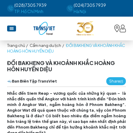
(028)7305 7939
(024)7305 7939
TP. Hồ Chí Minh
Hà Nội
Trang chủ
/
Cẩm nang du lịch
/
ĐỒI BAKHENG VÀ KHOẢNH KHẮC
HOÀNG HÔN HUYỀN DIỆU
ĐỒI BAKHENG VÀ KHOẢNH KHẮC HOÀNG
HÔN HUYỀN DIỆU
Ban Biên Tập TransViet
Share
Nhắc đến Siem Reap – vương quốc của những kỳ quan – là
nhắc đến quần thể Angkor với hành trình kinh điển “Đón bình
minh ở Angkor Wat, ngắm hoàng hôn ở Phnom Bakheng”.
Angkor Wat đã quá quen thuộc với chúng ta, vậy còn Phnom
Bakheng là ở đâu? Có biết bao nhiêu địa điểm ngắm hoàng
hôn tráng lệ trên thế gian này, vì sao bạn nên nhất định phải
đến Phnom Bakheng chỉ để tận hưởng khoảnh khắc mặt trời
đang dần biến mất?