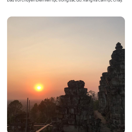
bầu trời chuyển biến liên tục trong sắc đỏ, vàng và cam rực cháy.