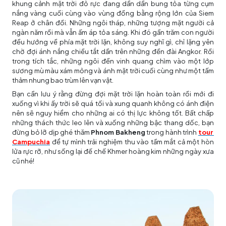
khung cảnh mặt trời đỏ rực đang dần dần bung tỏa từng cụm
nắng vàng cuối cùng vào vùng đồng bằng rộng lớn của Siem
Reap ở chân đồi. Những ngôi tháp, những tượng mặt người cả
ngàn năm rồi mà vẫn ấm áp tỏa sáng. Khi đó gần trăm con người
đều hướng về phía mặt trời lặn, không suy nghĩ gì, chỉ lặng yên
chờ đợi ánh nắng chiều tắt dần trên những đền đài Angkor. Rồi
trong tích tắc, những ngôi đền vinh quang chìm vào một lớp
sương mù màu xám mỏng và ánh mặt trời cuối cùng như một tấm
thảm nhung bao trùm lên vạn vật.
Bạn cần lưu ý rằng đừng đợi mặt trời lặn hoàn toàn rồi mới đi
xuống vì khi ấy trời sẽ quá tối và xung quanh không có ánh điện
nên sẽ nguy hiểm cho những ai có thị lực không tốt. Bất chấp
những thách thức leo lên và xuống những bậc thang dốc, bạn
đừng bỏ lỡ dịp ghé thăm
Phnom Bakheng
trong hành trình
tour
Campuchia
để tự mình trải nghiệm thu vào tầm mắt cả một hòn
lửa rực rỡ, như sống lại đế chế Khmer hoàng kim những ngày xưa
cũ nhé!