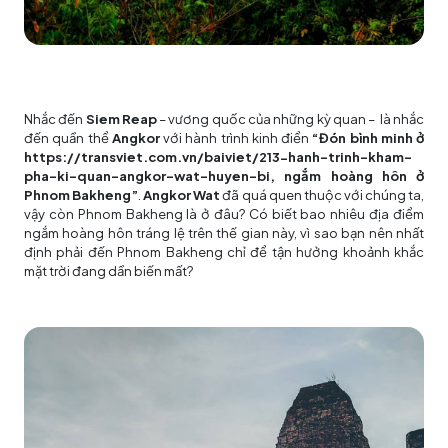
Nhắc đến
Siem Reap
– vương quốc của những kỳ quan – là nhắc
đến quần thể
Angkor
với hành trình kinh điển
“Đón bình minh ở
https://transviet.com.vn/baiviet/213-hanh-trinh-kham-
pha-ki-quan-angkor-wat-huyen-bi, ngắm hoàng hôn ở
Phnom Bakheng”
.
Angkor Wat
đã quá quen thuộc với chúng ta,
vậy còn Phnom Bakheng là ở đâu? Có biết bao nhiêu địa điểm
ngắm hoàng hôn tráng lệ trên thế gian này, vì sao bạn nên nhất
định phải đến Phnom Bakheng chỉ để tận hưởng khoảnh khắc
mặt trời đang dần biến mất?