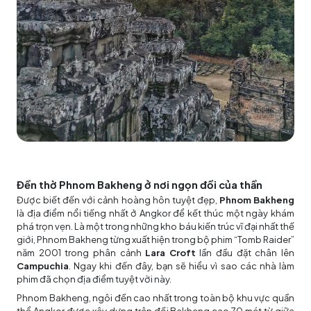
Đền thờ Phnom Bakheng ở nơi ngọn đồi của thần
Được biết đến với cảnh hoàng hôn tuyệt đẹp,
Phnom Bakheng
là địa điểm nổi tiếng nhất ở Angkor để kết thúc một ngày khám
phá trọn vẹn. Là một trong những kho báu kiến trúc vĩ đại nhất thế
giới, Phnom Bakheng từng xuất hiện trong bộ phim “Tomb Raider”
năm 2001 trong phân cảnh
Lara Croft
lần đầu đặt chân lên
Campuchia
. Ngay khi đến đây, bạn sẽ hiểu vì sao các nhà làm
phim đã chọn địa điểm tuyệt vời này.
Phnom Bakheng, ngôi đền cao nhất trong toàn bộ khu vực quần
thể Angkor được xây dựng trên đồi Bakheng cao 70 mét từ giữa