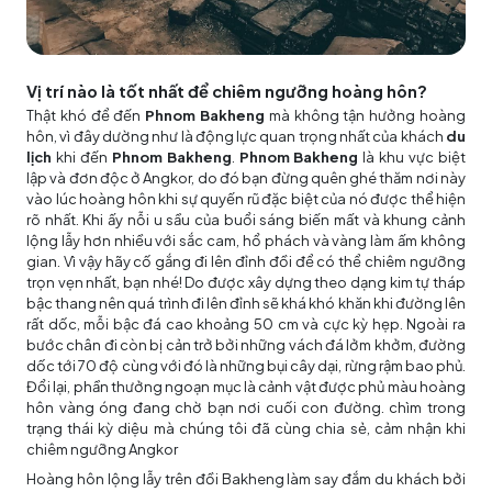
Vị trí nào là tốt nhất để chiêm ngưỡng hoàng hôn?
Thật khó để đến
Phnom Bakheng
mà không tận hưởng hoàng
hôn, vì đây dường như là động lực quan trọng nhất của khách
du
lịch
khi đến
Phnom Bakheng
.
Phnom Bakheng
là khu vực biệt
lập và đơn độc ở Angkor, do đó bạn đừng quên ghé thăm nơi này
vào lúc hoàng hôn khi sự quyến rũ đặc biệt của nó được thể hiện
rõ nhất. Khi ấy nỗi u sầu của buổi sáng biến mất và khung cảnh
lộng lẫy hơn nhiều với sắc cam, hổ phách và vàng làm ấm không
gian. Vì vậy hãy cố gắng đi lên đỉnh đồi để có thể chiêm ngưỡng
trọn vẹn nhất, bạn nhé! Do được xây dựng theo dạng kim tự tháp
bậc thang nên quá trình đi lên đỉnh sẽ khá khó khăn khi đường lên
rất dốc, mỗi bậc đá cao khoảng 50 cm và cực kỳ hẹp. Ngoài ra
bước chân đi còn bị cản trở bởi những vách đá lởm khởm, đường
dốc tới 70 độ cùng với đó là những bụi cây dại, rừng rậm bao phủ.
Đổi lại, phần thưởng ngoạn mục là cảnh vật được phủ màu hoàng
hôn vàng óng đang chờ bạn nơi cuối con đường. chìm trong
trạng thái kỳ diệu mà chúng tôi đã cùng chia sẻ, cảm nhận khi
chiêm ngưỡng Angkor
Hoàng hôn lộng lẫy trên đồi Bakheng làm say đắm du khách bởi