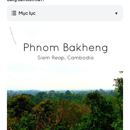
Mục lục
▼