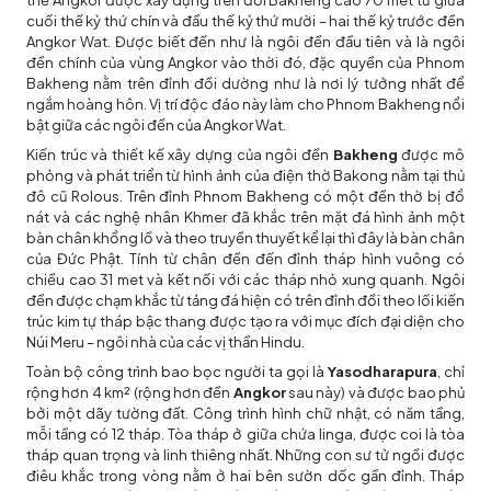
cuối thế kỷ thứ chín và đầu thế kỷ thứ mười – hai thế kỷ trước đền
Angkor Wat. Được biết đến như là ngôi đền đầu tiên và là ngôi
đền chính của vùng Angkor vào thời đó, đặc quyền của Phnom
Bakheng nằm trên đỉnh đồi dường như là nơi lý tưởng nhất để
ngắm hoàng hôn. Vị trí độc đáo này làm cho Phnom Bakheng nổi
bật giữa các ngôi đền của Angkor Wat.
Kiến trúc và thiết kế xây dựng của ngôi đền
Bakheng
được mô
phỏng và phát triển từ hình ảnh của điện thờ Bakong nằm tại thủ
đô cũ Rolous. Trên đỉnh Phnom Bakheng có một đền thờ bị đổ
nát và các nghệ nhân Khmer đã khắc trên mặt đá hình ảnh một
bàn chân khổng lồ và theo truyền thuyết kể lại thì đây là bàn chân
của Đức Phật. Tính từ chân đền đến đỉnh tháp hình vuông có
chiều cao 31 met và kết nối với các tháp nhỏ xung quanh. Ngôi
đền được chạm khắc từ tảng đá hiện có trên đỉnh đồi theo lối kiến
trúc kim tự tháp bậc thang được tạo ra với mục đích đại diện cho
Núi Meru – ngôi nhà của các vị thần Hindu.
Toàn bộ công trình bao bọc người ta gọi là
Yasodharapura
, chỉ
rộng hơn 4 km² (rộng hơn đền
Angkor
sau này) và được bao phủ
bởi một dãy tường đất. Công trình hình chữ nhật, có năm tầng,
mỗi tầng có 12 tháp. Tòa tháp ở giữa chứa linga, được coi là tòa
tháp quan trọng và linh thiêng nhất. Những con sư tử ngồi được
điêu khắc trong vòng nằm ở hai bên sườn dốc gần đỉnh. Tháp