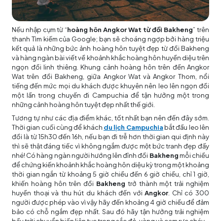
Nếu nhập cụm từ “
hoàng hôn Angkor Wat từ đồi Bakheng
” trên
thanh Tìm kiếm của Google; bạn sẽ choáng ngợp bởi hàng triệu
kết quả là những bức ảnh hoàng hôn tuyệt đẹp từ đồi Bakheng
và hàng ngàn bài viết về khoảnh khắc hoàng hôn huyền diệu trên
ngọn đồi linh thiêng. Khung cảnh hoàng hôn trên đền Angkor
Wat trên đồi Bakheng, giữa Angkor Wat và Angkor Thom, nổi
tiếng đến mức mọi du khách được khuyên nên leo lên ngọn đồi
một lần trong chuyến đi Campuchia để tận hưởng một trong
những cảnh hoàng hôn tuyệt đẹp nhất thế giới.
Tương tự như các địa điểm khác, tốt nhất bạn nên đến đây sớm.
Thời gian cuối cùng để khách
du lịch Campuchia
bắt đầu leo lên
đồi là từ 15h30 đến 16h, nếu bạn đi trễ hơn thời gian qui định này
thì sẽ thật đáng tiếc vì không ngắm được một bức tranh đẹp đấy
nhé! Có hàng ngàn người hướng lên đỉnh đồi
Bakheng
mỗi chiều
để chứng kiến khoảnh khắc hoàng hôn diệu kỳ trong một khoảng
thời gian ngắn từ khoảng 5 giờ chiều đến 6 giờ chiều, chỉ 1 giờ,
khiến hoàng hôn trên đồi
Bakheng
trở thành một trải nghiệm
huyền thoại và thu hút du khách đến với
Angkor
. Chỉ có 300
người được phép vào vì vậy hãy đến khoảng 4 giờ chiều để đảm
bảo có chỗ ngắm đẹp nhất. Sau đó hãy tận hưởng trải nghiệm