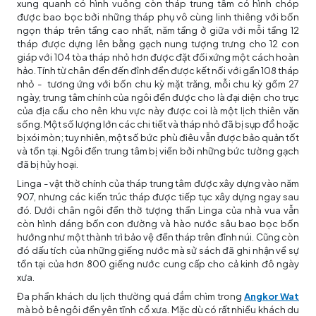
xung quanh có hình vuông còn tháp trung tâm có hình chóp
được bao bọc bởi những tháp phụ vô cùng linh thiêng với bốn
ngọn tháp trên tầng cao nhất, năm tầng ở giữa với mỗi tầng 12
tháp được dựng lên bằng gạch nung tượng trưng cho 12 con
giáp với 104 tòa tháp nhỏ hơn được đặt đối xứng một cách hoàn
hảo. Tính từ chân đền đến đỉnh đền được kết nối với gần 108 tháp
nhỏ - tương ứng với bốn chu kỳ mặt trăng, mỗi chu kỳ gồm 27
ngày, trung tâm chính của ngôi đền được cho là đại diện cho trục
của địa cầu cho nên khu vực này được coi là một lịch thiên văn
sống. Một số lượng lớn các chi tiết và tháp nhỏ đã bị sụp đổ hoặc
bị xói mòn; tuy nhiên, một số bức phù điêu vẫn được bảo quản tốt
và tồn tại. Ngôi đền trung tâm bị viền bởi những bức tường gạch
đã bị hủy hoại.
Linga - vật thờ chính của tháp trung tâm được xây dựng vào năm
907, nhưng các kiến trúc tháp được tiếp tục xây dựng ngay sau
đó. Dưới chân ngôi đền thờ tượng thần Linga của nhà vua vẫn
còn hình dáng bốn con đường và hào nước sâu bao bọc bốn
hướng như một thành trì bảo vệ đền tháp trên đỉnh núi. Cũng còn
đó dấu tích của những giếng nước mà sử sách đã ghi nhận về sự
tồn tại của hơn 800 giếng nước cung cấp cho cả kinh đô ngày
xưa.
Đa phần khách du lịch thường quá đắm chìm trong
Angkor Wat
mà bỏ bê ngôi đền yên tĩnh cổ xưa. Mặc dù có rất nhiều khách du