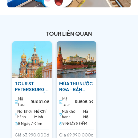
TOUR LIÊN QUAN
TOUR ST
MÙA THU NƯỚC
PETERSBURG –
NGA - BẢN
MOSCOW: VẺ
GIAO HƯỞNG
Mã
Mã
ĐẸP TRÁNG LỆ
CỦA LÁ ĐỎ
RU001.08
RU505.09
tour
tour
Nơi khởi
Hồ Chí
Nơi khởi
Hà
hành
Minh
hành
Nội
8 Ngày 7 Ðêm
9 NGÀY 8 ÐÊM
Giá
63.990.000đ
Giá
69.990.000đ