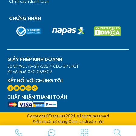
Chính sách thanh toán
CHỨNG NHẬN
GIẤY PHÉP KINH DOANH
Số GP/No.: 79-217/2021/TCDL-GP LHQT
Mã số thuế: 0301069809
KẾT NỐI VỚI CHÚNG TÔI
CHẤP NHẬN THANH TOÁN
Copyright ©Transviet 2024. All rights reserved
Điều khoản sử dụng
|
Chính sách bảo mật