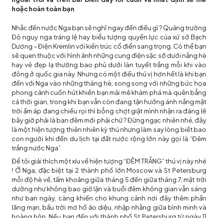
hoặc hoàn toàn bạn
Nhắc đến nước Nga bạn sẽ nghĩ ngay đến điều gì ? Quảng trường
Đỏ nguy nga tráng lệ hay biểu tượng quyền lực của xứ sở Bạch
Dương – Điện Kremlin với kiến trúc cổ điển sang trọng. Có thể bạn
sẽ quen thuộc với hình ảnh những cung điện sặc sỡ dưới nắng hè
hay vẻ đẹp lạ thường bao phủ dưới làn tuyết trắng mỗi khi vào
đông ở quốc gia này. Nhưng có một điều thú vị hơn hết là khi bạn
đến với Nga vào những tháng hè, song song với những bức họa
phong cảnh cuốn hút khiến bạn mải mê khám phá mà quên bẵng
cả thời gian, trong khi bạn vẫn còn đang tận hưởng ánh nắng mặt
trời ấm áp đang chiếu rọi thì bỗng chợt giật mình nhận ra đáng lẽ
bây giờ phải là ban đêm mới phải chứ ? Đừng ngạc nhiên nhé, đây
là một hiện tượng thiên nhiên kỳ thú nhưng làm say lòng biết bao
con người khi đến du lịch tại đất nước rộng lớn này gọi là “Đêm
trắng nước Nga”
Để tôi giải thích một xíu về hiện tượng “ĐÊM TRẮNG” thú vị này nhé
! Ở Nga, đặc biệt tại 2 thành phố lớn Moscow và St Petersburg
mỗi độ hè về, tầm khoảng giữa tháng 5 đến giữa tháng 7, mặt trời
dường như không bao giờ lặn và buổi đêm không gian vẫn sáng
như ban ngày, càng khiến cho khung cảnh nơi đây thêm phần
lãng mạn, bầu trời mơ hồ ảo diệu, nhập nhằng giữa bình minh và
hoàng hôn. Nếu bạn đến với thành phố St Petersburg từ ngày 11