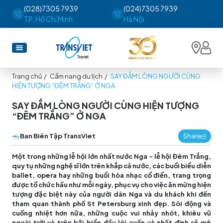
(028)7305 7939
(024)7305 7939
TP. Hồ Chí Minh
Hà Nội
Trang chủ
/
Cẩm nang du lịch
/
SAY ĐẮM LÒNG NGƯỜI CÙNG
HIỆN TƯỢNG “ĐÊM TRẮNG” Ở NGA
SAY ĐẮM LÒNG NGƯỜI CÙNG HIỆN TƯỢNG
“ĐÊM TRẮNG” Ở NGA
Ban Biên Tập TransViet
Share
Một trong những lễ hội lớn nhất nước Nga – lễ hội Đêm Trắng,
quy tụ những nghệ sĩ lớn trên khắp cả nước, các buổi biểu diễn
ballet, opera hay những buổi hòa nhạc cổ điển, trang trọng
được tổ chức hầu như mỗi ngày, phục vụ cho việc ăn mừng hiện
tượng đặc biệt này của người dân Nga và du khách khi đến
tham quan thành phố St Petersburg xinh đẹp. Sôi động và
cuồng nhiệt hơn nữa, những cuộc vui nhảy nhót, khiêu vũ
ngoài trời và trên bãi biển đầy lôi cuốn và nhất định sẽ mê