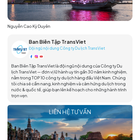
Nguyễn Cao Kỳ Duyên
Ban Biên Tập TransViet
Đội ngũ nội dung Công ty Du lịch TransViet
Ban Biên Tập TransViet là đội ngũ nội dung của Công ty Du
lịch TransViet — đơn vị lữ hành uy tín gần 30 năm kinh nghiệm,
nằm trong TOP 10 công ty du lịch hàng đầu Việt Nam. Chúng
tôi chia sẻ cẩm nang, kinh nghiệm và cảm hứng du lịch trong
nước & quốc tế, giúp bạn lên kế hoạch cho những hành trình
trọn vẹn.
LIÊN HỆ TƯ VẤN