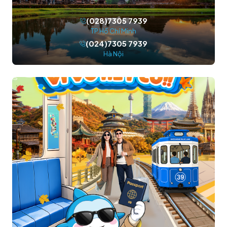
(028)7305 7939
TP.Hồ Chí Minh
(024)7305 7939
Hà Nội