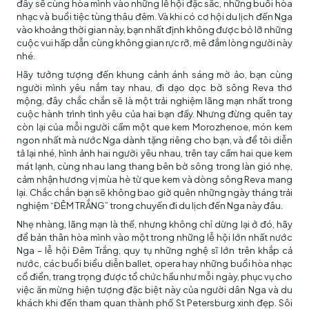
đây sẽ cùng hòa mình vào những lễ hội đặc sắc, những buổi hòa
nhạc và buổi tiệc tùng thâu đêm. Và khi có cơ hội du lịch đến Nga
vào khoảng thời gian này, bạn nhất định không được bỏ lỡ những
cuộc vui hấp dẫn cùng không gian rực rỡ, mê đắm lòng người này
nhé.
Hãy tưởng tượng đến khung cảnh ánh sáng mờ ảo, bạn cùng
người mình yêu nắm tay nhau, đi dạo dọc bờ sông Reva thơ
mộng, đây chắc chắn sẽ là một trải nghiệm lãng mạn nhất trong
cuộc hành trình tình yêu của hai bạn đấy. Nhưng đừng quên tay
còn lại của mỗi người cầm một que kem Morozhenoe, món kem
ngon nhất mà nước Nga dành tặng riêng cho bạn, và để tôi diễn
tả lại nhé, hình ảnh hai người yêu nhau, trên tay cầm hai que kem
mát lạnh, cùng nhau lang thang bên bờ sông trong làn gió nhẹ,
cảm nhận hương vị mùa hè từ que kem và dòng sông Reva mang
lại. Chắc chắn bạn sẽ không bao giờ quên những ngày tháng trải
nghiệm “ĐÊM TRẮNG” trong chuyến đi du lịch đến Nga này đâu.
Nhẹ nhàng, lãng mạn là thế, nhưng không chỉ dừng lại ở đó, hãy
để bản thân hòa mình vào một trong những lễ hội lớn nhất nước
Nga – lễ hội Đêm Trắng, quy tụ những nghệ sĩ lớn trên khắp cả
nước, các buổi biểu diễn ballet, opera hay những buổi hòa nhạc
cổ điển, trang trọng được tổ chức hầu như mỗi ngày, phục vụ cho
việc ăn mừng hiện tượng đặc biệt này của người dân Nga và du
khách khi đến tham quan thành phố St Petersburg xinh đẹp. Sôi