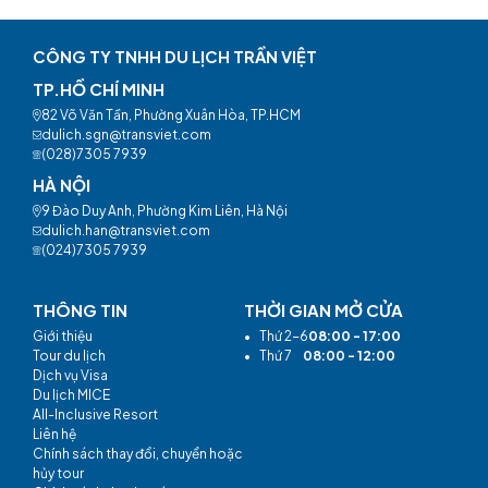
CÔNG TY TNHH DU LỊCH TRẦN VIỆT
TP.HỒ CHÍ MINH
82 Võ Văn Tần, Phường Xuân Hòa, TP.HCM
dulich.sgn@transviet.com
(028)7305 7939
HÀ NỘI
9 Đào Duy Anh, Phường Kim Liên, Hà Nội
dulich.han@transviet.com
(024)7305 7939
THÔNG TIN
THỜI GIAN MỞ CỬA
Giới thiệu
•
Thứ 2-6
08:00 - 17:00
Tour du lịch
•
Thứ 7
08:00 - 12:00
Dịch vụ Visa
Du lịch MICE
All-Inclusive Resort
Liên hệ
Chính sách thay đổi, chuyển hoặc
hủy tour