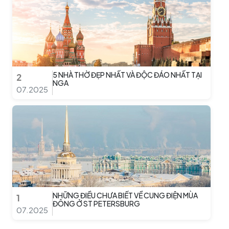
5 NHÀ THỜ ĐẸP NHẤT VÀ ĐỘC ĐÁO NHẤT TẠI
2
NGA
07.2025
NHỮNG ĐIỀU CHƯA BIẾT VỀ CUNG ĐIỆN MÙA
1
ĐÔNG Ở ST PETERSBURG
07.2025