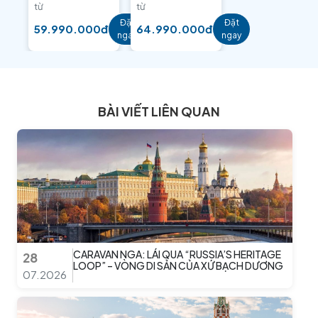
từ
từ
Đặt
Đặt
59.990.000đ
64.990.000đ
ngay
ngay
BÀI VIẾT LIÊN QUAN
CARAVAN NGA: LÁI QUA “RUSSIA’S HERITAGE
28
LOOP” – VÒNG DI SẢN CỦA XỨ BẠCH DƯƠNG
07.2026