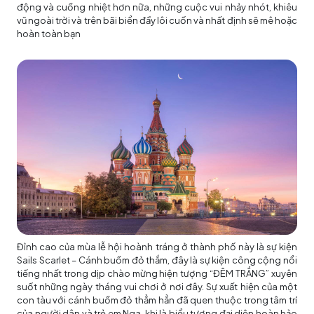
động và cuồng nhiệt hơn nữa, những cuộc vui nhảy nhót, khiêu
vũ ngoài trời và trên bãi biển đầy lôi cuốn và nhất định sẽ mê hoặc
hoàn toàn bạn
Đỉnh cao của mùa lễ hội hoành tráng ở thành phố này là sự kiện
Sails Scarlet – Cánh buồm đỏ thắm, đây là sự kiện công cộng nổi
tiếng nhất trong dịp chào mừng hiện tượng “ĐÊM TRẮNG” xuyên
suốt những ngày tháng vui chơi ở nơi đây. Sự xuất hiện của một
con tàu với cánh buồm đỏ thẳm hẳn đã quen thuộc trong tâm trí
của người dân và trẻ em Nga, khi là biểu tượng đại diện hoàn hảo