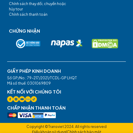
Chính sách thay đổi, chuyển hoặc
hủy tour
Chính sách thanh toán
CHỨNG NHẬN
GIẤY PHÉP KINH DOANH
Số GP/No.: 79-217/2021/TCDL-GP LHQT
Mã số thuế: 0301069809
KẾT NỐI VỚI CHÚNG TÔI
CHẤP NHẬN THANH TOÁN
Copyright ©Transviet 2024. All rights reserved
Điều khoản sử dụng
|
Chính sách bảo mật