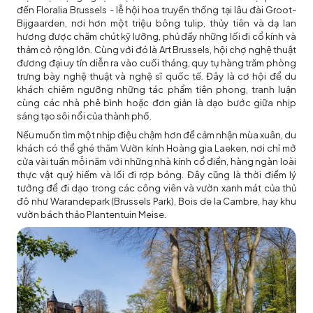
đến Floralia Brussels - lễ hội hoa truyền thống tại lâu đài Groot-
Bijgaarden, nơi hơn một triệu bông tulip, thủy tiên và dạ lan
hương được chăm chút kỹ lưỡng, phủ đầy những lối đi cổ kính và
thảm cỏ rộng lớn. Cùng với đó là Art Brussels, hội chợ nghệ thuật
đương đại uy tín diễn ra vào cuối tháng, quy tụ hàng trăm phòng
trưng bày nghệ thuật và nghệ sĩ quốc tế. Đây là cơ hội để du
khách chiêm ngưỡng những tác phẩm tiên phong, tranh luận
cùng các nhà phê bình hoặc đơn giản là dạo bước giữa nhịp
sáng tạo sôi nổi của thành phố.
Nếu muốn tìm một nhịp điệu chậm hơn để cảm nhận mùa xuân, du
khách có thể ghé thăm Vườn kính Hoàng gia Laeken, nơi chỉ mở
cửa vài tuần mỗi năm với những nhà kính cổ điển, hàng ngàn loài
thực vật quý hiếm và lối đi rợp bóng. Đây cũng là thời điểm lý
tưởng để đi dạo trong các công viên và vườn xanh mát của thủ
đô như Warandepark (Brussels Park), Bois de la Cambre, hay khu
vườn bách thảo Plantentuin Meise.