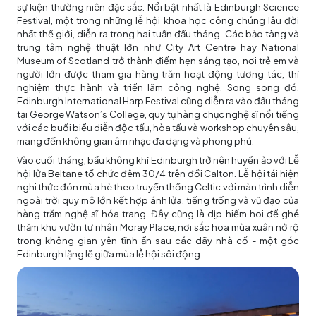
sự kiện thường niên đặc sắc. Nổi bật nhất là Edinburgh Science
Festival, một trong những lễ hội khoa học công chúng lâu đời
nhất thế giới, diễn ra trong hai tuần đầu tháng. Các bảo tàng và
trung tâm nghệ thuật lớn như City Art Centre hay National
Museum of Scotland trở thành điểm hẹn sáng tạo, nơi trẻ em và
người lớn được tham gia hàng trăm hoạt động tương tác, thí
nghiệm thực hành và triển lãm công nghệ. Song song đó,
Edinburgh International Harp Festival cũng diễn ra vào đầu tháng
tại George Watson’s College, quy tụ hàng chục nghệ sĩ nổi tiếng
với các buổi biểu diễn độc tấu, hòa tấu và workshop chuyên sâu,
mang đến không gian âm nhạc đa dạng và phong phú.
Vào cuối tháng, bầu không khí Edinburgh trở nên huyền ảo với Lễ
hội lửa Beltane tổ chức đêm 30/4 trên đồi Calton. Lễ hội tái hiện
nghi thức đón mùa hè theo truyền thống Celtic với màn trình diễn
ngoài trời quy mô lớn kết hợp ánh lửa, tiếng trống và vũ đạo của
hàng trăm nghệ sĩ hóa trang. Đây cũng là dịp hiếm hoi để ghé
thăm khu vườn tư nhân Moray Place, nơi sắc hoa mùa xuân nở rộ
trong không gian yên tĩnh ẩn sau các dãy nhà cổ - một góc
Edinburgh lặng lẽ giữa mùa lễ hội sôi động.