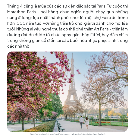
Tháng 4 cũng là mùa của các sự kiện đặc sắc tại Paris. Từ cuộc thi
Marathon Paris - nơi hàng chục nghìn người chạy qua những
cung đường đẹp nhất thành phố, cho đến hội chợ Foire du Trône
hơn 1000 năm tuổi với hàng trăm trò chơi giải trí dành cho mọi lứa
tuổi. Những ai yêu nghệ thuật có thể ghé thăm Art Paris - triển lãm
đương đại lớn được tổ chức ngay gần tháp Eiffel, hay đắm chìm
trong không gian cổ điển tại các buổi hòa nhạc phục sinh trong
các nhà thờ.
Dạo bước thư thả qua tháp Eiffel trong tiết xuân tháng 4 dịu nhẹ của Paris