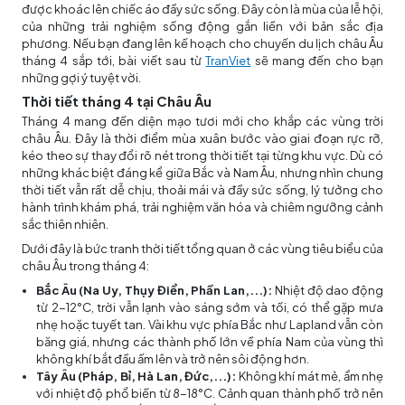
được khoác lên chiếc áo đầy sức sống. Đây còn là mùa của lễ hội,
của những trải nghiệm sống động gắn liền với bản sắc địa
phương. Nếu bạn đang lên kế hoạch cho chuyến du lịch châu Âu
tháng 4 sắp tới, bài viết sau từ
TranViet
sẽ mang đến cho bạn
những gợi ý tuyệt vời.
Thời tiết tháng 4 tại Châu Âu
Tháng 4 mang đến diện mạo tươi mới cho khắp các vùng trời
châu Âu. Đây là thời điểm mùa xuân bước vào giai đoạn rực rỡ,
kéo theo sự thay đổi rõ nét trong thời tiết tại từng khu vực. Dù có
những khác biệt đáng kể giữa Bắc và Nam Âu, nhưng nhìn chung
thời tiết vẫn rất dễ chịu, thoải mái và đầy sức sống, lý tưởng cho
hành trình khám phá, trải nghiệm văn hóa và chiêm ngưỡng cảnh
sắc thiên nhiên.
Dưới đây là bức tranh thời tiết tổng quan ở các vùng tiêu biểu của
châu Âu trong tháng 4:
Bắc Âu (Na Uy, Thụy Điển, Phần Lan,...):
Nhiệt độ dao động
từ 2-12°C, trời vẫn lạnh vào sáng sớm và tối, có thể gặp mưa
nhẹ hoặc tuyết tan. Vài khu vực phía Bắc như Lapland vẫn còn
băng giá, nhưng các thành phố lớn về phía Nam của vùng thì
không khí bắt đầu ấm lên và trở nên sôi động hơn.
Tây Âu (Pháp, Bỉ, Hà Lan, Đức,...):
Không khí mát mẻ, ẩm nhẹ
với nhiệt độ phổ biến từ 8-18°C. Cảnh quan thành phố trở nên