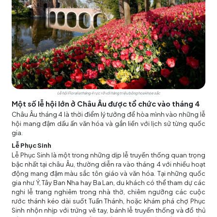
Lễ hội Floralia tháng 4 rực rỡ với hàng triệu bông hoa khoe sắc
Một số lễ hội lớn ở Châu Âu được tổ chức vào tháng 4
Châu Âu tháng 4 là thời điểm lý tưởng để hòa mình vào những lễ
hội mang đậm dấu ấn văn hóa và gắn liền với lịch sử từng quốc
gia.
Lễ Phục Sinh
Lễ Phục Sinh là một trong những dịp lễ truyền thống quan trọng
bậc nhất tại châu Âu, thường diễn ra vào tháng 4 với nhiều hoạt
động mang đậm màu sắc tôn giáo và văn hóa. Tại những quốc
gia như Ý, Tây Ban Nha hay Ba Lan, du khách có thể tham dự các
nghi lễ trang nghiêm trong nhà thờ, chiêm ngưỡng các cuộc
rước thánh kéo dài suốt Tuần Thánh, hoặc khám phá chợ Phục
Sinh nhộn nhịp với trứng vẽ tay, bánh lễ truyền thống và đồ thủ