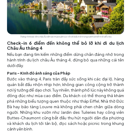
Tháng 4 khoác lên châu Âu tấm áo mùa xuân rực rỡ với bầu trời trong xanh và tiết trời dễ chịu
Check-in 6 điểm đến không thể bỏ lỡ khi đi du lịch
Châu Âu tháng 4
Nếu bạn đang tìm kiếm những điểm dừng chân đáng nhớ trong
hành trình du lịch châu Âu tháng 4, đừng bỏ qua những cái tên
dưới đây.
Paris - Kinh đô ánh sáng của Pháp
Bước vào tháng 4, Paris tràn đầy sức sống khi các đại lộ, hàng
quán bắt đầu nhộn nhịp hơn, không gian công cộng trở thành
nơi lý tưởng để dạo chơi. Tuy nhiên, thành phố lúc này không quá
đông đúc như mùa cao điểm. Du khách có thể thong thả khám
phá những biểu tượng quen thuộc như tháp Eiffel, Nhà thờ Đức
Bà hay bảo tàng Louvre mà không phải chen chân giữa dòng
người. Những khu vườn như Jardin des Tuileries hay công viên
Buttes-Chaumont cũng bắt đầu thu hút người dân địa phương
và khách du lịch tới tản bộ, đọc sách hoặc picnic trong khung
cảnh yên bình.