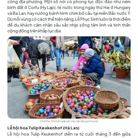
công địa phương. Một số nơi có phong tục độc đáo như ném
bình đất ở Corfu (Hy Lạp), té nước trong ngày thứ Hai ở Hungary
và Ba Lan, hay nướng bánh hình chim bồ câu tại miền Bắc nước Ý.
Dù mỗi vùng có cách thể hiện riêng, Lễ Phục Sinh luôn là thời điểm
để du khách cảm nhận sâu sắc nhịp sống tâm linh và tinh thần
cộng đồng trên khắp lục địa.
Chợ Phục Sinh tràn ngập sắc màu, tấp nập người qua lạI
Lễ hội hoa Tulip Keukenhof (Hà Lan)
Lễ hội hoa Tulip Keukenhof diễn ra từ cuối tháng 3 đến giữa