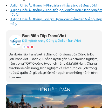
Du lịch Châu Âu tháng 1 – Khi cái lạnh thắp sáng vẻ đẹp cổ kính
Du lịch Châu Âu tháng 2: Thời tiết, gợi ý điểm đến & kinh nghiệm
hữu ích
Du lịch Châu Âu tháng 5 có gì? Bật mí các điểm đến & lễ hội đẹp
mê ly
Ban Biên Tập TransViet
Đội ngũ nội dung Công ty Du lịch TransViet
Ban Biên Tập TransViet là đội ngũ nội dung của Công ty Du
lịch TransViet — đơn vị lữ hành uy tín gần 30 năm kinh nghiệm,
nằm trong TOP 10 công ty du lịch hàng đầu Việt Nam. Chúng
tôi chia sẻ cẩm nang, kinh nghiệm và cảm hứng du lịch trong
nước & quốc tế, giúp bạn lên kế hoạch cho những hành trình
trọn vẹn.
LIÊN HỆ TƯ VẤN