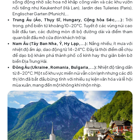
sống động nhờ sắc hoa nở khắp công viên và các khu vườn
nổi tiếng như Keukenhof (Hà Lan), Jardin des Tuileries (Paris),
Englischer Garten (Munich),...
Trung Âu (Áo, Thụy Sĩ, Hungary, Cộng hòa Séc,...):
Trời
trong, phổ biến từ khoảng 10-20°C. Tuyết ở các vùng núi cao
bắt đầu tan, các đường mòn đi bộ đường dài và điểm tham
quan bắt đầu mở cửa đón khách trở lại.
Nam Âu (Tây Ban Nha, Ý, Hy Lạp,...):
Nắng nhiều, ít mưa với
nhiệt độ ấm áp, dao động từ 14-24°C. Đây là thời điểm dễ chịu
để dạo bộ khám phá thành phố cổ kính hay thư giãn bên bờ
biển Địa Trung Hải.
Đông Âu (Ukraine, Romania, Bulgaria,...):
Nhiệt độ tăng dần
từ 8-20°C. Một số khu vực miền núi vẫn còn lạnh nhưng các đô
thị lớn đã bắt đầu bừng tỉnh với nhiều sự kiện văn hóa và lễ hội
mùa xuân, mang đến một không khí nhộn nhịp.