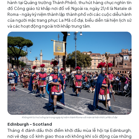
hành tại Quảng trường Thánh Phêrô, thu hút hàng chục nghìn tín
đồ Công giáo từ khắp nơi đổ về. Ngoài ra, ngày 21/4 là Natale di
Roma - ngày kỷ niệm thành lập thành phố với các cuộc diễu hành
của người mặc trang phục La Mã cổ đại, biểu diễn tái hiện lịch sử
và các hoạt động ngoài trời khắp trung tâm.
Không khí lịch sử sống lại trong ngày kỷ niệm thành Rome với màn tái hiện thời La Mã cổ đại
Edinburgh - Scotland
Tháng 4 đánh dấu thời điểm khởi đầu mùa lễ hội tại Edinburgh,
nơi vẻ đẹp cổ kính giao thoa với không khí sôi động của những