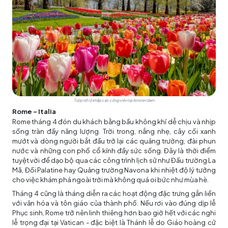
Tulip nở rộ khắp các công viên tại Amsterdam
Rome - Italia
Rome tháng 4 đón du khách bằng bầu không khí dễ chịu và nhịp
sống tràn đầy năng lượng. Trời trong, nắng nhẹ, cây cối xanh
mướt và dòng người bắt đầu trở lại các quảng trường, đài phun
nước và những con phố cổ kính đầy sức sống. Đây là thời điểm
tuyệt vời để dạo bộ qua các công trình lịch sử như Đấu trường La
Mã, Đồi Palatine hay Quảng trường Navona khi nhiệt độ lý tưởng
cho việc khám phá ngoài trời mà không quá oi bức như mùa hè.
Tháng 4 cũng là tháng diễn ra các hoạt động đặc trưng gắn liền
với văn hóa và tôn giáo của thành phố. Nếu rơi vào đúng dịp lễ
Phục sinh, Rome trở nên linh thiêng hơn bao giờ hết với các nghi
lễ trọng đại tại Vatican - đặc biệt là Thánh lễ do Giáo hoàng cử