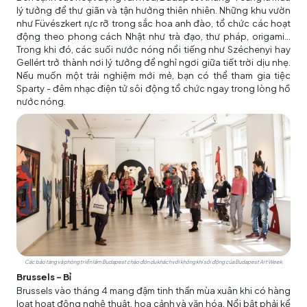
lý tưởng để thư giãn và tận hưởng thiên nhiên. Những khu vườn
như Füvészkert rực rỡ trong sắc hoa anh đào, tổ chức các hoạt
động theo phong cách Nhật như trà đạo, thư pháp, origami...
Trong khi đó, các suối nước nóng nổi tiếng như Széchenyi hay
Gellért trở thành nơi lý tưởng để nghỉ ngơi giữa tiết trời dịu nhẹ.
Nếu muốn một trải nghiệm mới mẻ, bạn có thể tham gia tiệc
Sparty - đêm nhạc điện tử sôi động tổ chức ngay trong lòng hồ
nước nóng.
Các bảo tàng và phòng triển lãm Budapest chào đón du khách với không khí sôi động của Budapest Art Week
Brussels - Bỉ
Brussels vào tháng 4 mang đậm tinh thần mùa xuân khi có hàng
loạt hoạt động nghệ thuật, hoa cảnh và văn hóa. Nổi bật phải kể