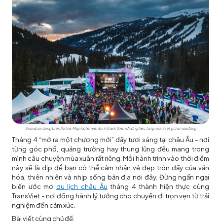
Snowbombing biến thị trấn Mayrhofen yên bình thành thiên đường tiệc tùng náo nhiệt giữa mùa đông
Tháng 4 “mở ra một chương mới” đầy tươi sáng tại châu Âu - nơi
từng góc phố, quảng trường hay thung lũng đều mang trong
mình câu chuyện mùa xuân rất riêng. Mỗi hành trình vào thời điểm
này sẽ là dịp để bạn có thể cảm nhận vẻ đẹp tròn đầy của văn
hóa, thiên nhiên và nhịp sống bản địa nơi đây. Đừng ngần ngại
biến ước mơ
du lịch châu Âu
tháng 4 thành hiện thực cùng
TransViet - nơi đồng hành lý tưởng cho chuyến đi trọn vẹn từ trải
nghiệm đến cảm xúc.
Bài viết cùng chủ đề: