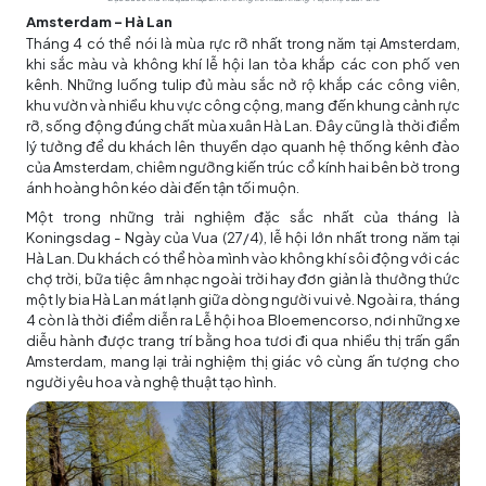
Amsterdam - Hà Lan
Tháng 4 có thể nói là mùa rực rỡ nhất trong năm tại Amsterdam,
khi sắc màu và không khí lễ hội lan tỏa khắp các con phố ven
kênh. Những luống tulip đủ màu sắc nở rộ khắp các công viên,
khu vườn và nhiều khu vực công cộng, mang đến khung cảnh rực
rỡ, sống động đúng chất mùa xuân Hà Lan. Đây cũng là thời điểm
lý tưởng để du khách lên thuyền dạo quanh hệ thống kênh đào
của Amsterdam, chiêm ngưỡng kiến trúc cổ kính hai bên bờ trong
ánh hoàng hôn kéo dài đến tận tối muộn.
Một trong những trải nghiệm đặc sắc nhất của tháng là
Koningsdag - Ngày của Vua (27/4), lễ hội lớn nhất trong năm tại
Hà Lan. Du khách có thể hòa mình vào không khí sôi động với các
chợ trời, bữa tiệc âm nhạc ngoài trời hay đơn giản là thưởng thức
một ly bia Hà Lan mát lạnh giữa dòng người vui vẻ. Ngoài ra, tháng
4 còn là thời điểm diễn ra Lễ hội hoa Bloemencorso, nơi những xe
diễu hành được trang trí bằng hoa tươi đi qua nhiều thị trấn gần
Amsterdam, mang lại trải nghiệm thị giác vô cùng ấn tượng cho
người yêu hoa và nghệ thuật tạo hình.