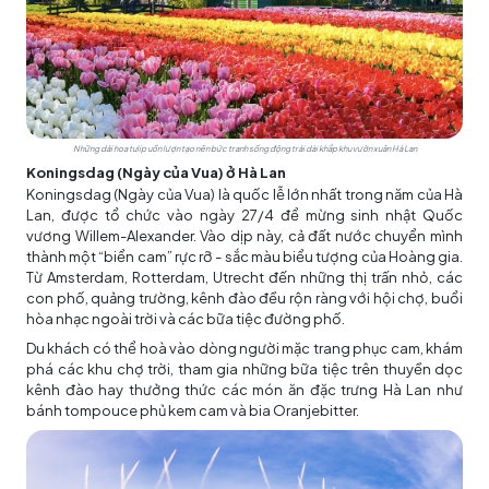
Những dải hoa tulip uốn lượn tạo nên bức tranh sống động trải dài khắp khu vườn xuân Hà Lan
Koningsdag (Ngày của Vua) ở Hà Lan
Koningsdag (Ngày của Vua) là quốc lễ lớn nhất trong năm của Hà
Lan, được tổ chức vào ngày 27/4 để mừng sinh nhật Quốc
vương Willem-Alexander. Vào dịp này, cả đất nước chuyển mình
thành một “biển cam” rực rỡ - sắc màu biểu tượng của Hoàng gia.
Từ Amsterdam, Rotterdam, Utrecht đến những thị trấn nhỏ, các
con phố, quảng trường, kênh đào đều rộn ràng với hội chợ, buổi
hòa nhạc ngoài trời và các bữa tiệc đường phố.
Du khách có thể hoà vào dòng người mặc trang phục cam, khám
phá các khu chợ trời, tham gia những bữa tiệc trên thuyền dọc
kênh đào hay thưởng thức các món ăn đặc trưng Hà Lan như
bánh tompouce phủ kem cam và bia Oranjebitter.