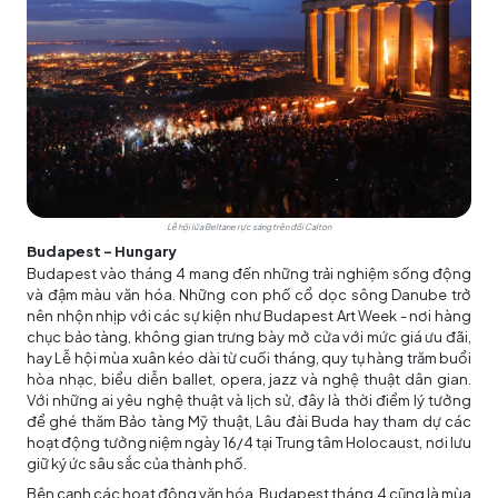
Lễ hội lửa Beltane rực sáng trên đồi Calton
Budapest - Hungary
Budapest vào tháng 4 mang đến những trải nghiệm sống động
và đậm màu văn hóa. Những con phố cổ dọc sông Danube trở
nên nhộn nhịp với các sự kiện như Budapest Art Week - nơi hàng
chục bảo tàng, không gian trưng bày mở cửa với mức giá ưu đãi,
hay Lễ hội mùa xuân kéo dài từ cuối tháng, quy tụ hàng trăm buổi
hòa nhạc, biểu diễn ballet, opera, jazz và nghệ thuật dân gian.
Với những ai yêu nghệ thuật và lịch sử, đây là thời điểm lý tưởng
để ghé thăm Bảo tàng Mỹ thuật, Lâu đài Buda hay tham dự các
hoạt động tưởng niệm ngày 16/4 tại Trung tâm Holocaust, nơi lưu
giữ ký ức sâu sắc của thành phố.
Bên cạnh các hoạt động văn hóa, Budapest tháng 4 cũng là mùa