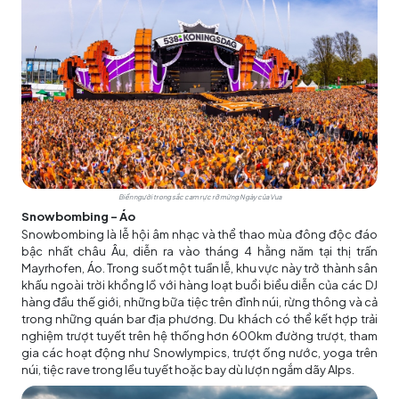
Biển người trong sắc cam rực rỡ mừng Ngày của Vua
Snowbombing - Áo
Snowbombing là lễ hội âm nhạc và thể thao mùa đông độc đáo
bậc nhất châu Âu, diễn ra vào tháng 4 hằng năm tại thị trấn
Mayrhofen, Áo. Trong suốt một tuần lễ, khu vực này trở thành sân
khấu ngoài trời khổng lồ với hàng loạt buổi biểu diễn của các DJ
hàng đầu thế giới, những bữa tiệc trên đỉnh núi, rừng thông và cả
trong những quán bar địa phương. Du khách có thể kết hợp trải
nghiệm trượt tuyết trên hệ thống hơn 600km đường trượt, tham
gia các hoạt động như Snowlympics, trượt ống nước, yoga trên
núi, tiệc rave trong lều tuyết hoặc bay dù lượn ngắm dãy Alps.