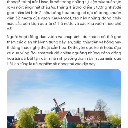
tháng 5 tại thị trấn Lisse, là một trong những sự kiện mùa xuân rực
rỡ và nổi tiếng nhất châu Âu. Tháng 4 là thời điểm lý tưởng nhất để
ghé thăm khi hơn 7 triệu bông hoa bung nở rực rỡ trong khuôn
viên 32 hecta của vườn Keukenhof, tạo nên những dòng chảy
màu sắc uốn lượn qua lối đi, hồ nước và các khu vườn theo chủ
đề.
Ngoài hoạt động dạo vườn và chụp ảnh, du khách có thể ghé
thăm các gian nhà kính trưng bày lan, tulip, thủy tiên và hồng hay
thưởng thức nghệ thuật cắm hoa. Đi thuyền dọc kênh hoặc đạp
xe qua vùng Bollenstreek để chiêm ngưỡng những cánh đồng
hoa trải dài bất tận, cảm nhận nhịp sống thanh bình của miền quê
Hà Lan cũng là trải nghiệm rất đáng thử vào dịp này.