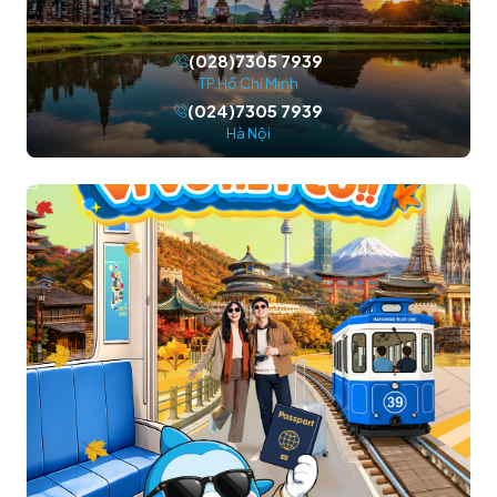
(028)7305 7939
TP.Hồ Chí Minh
(024)7305 7939
Hà Nội