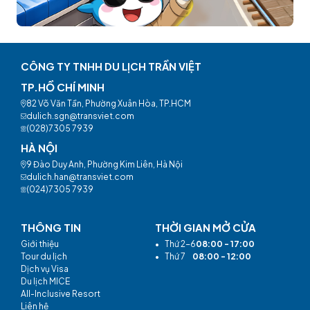
CÔNG TY TNHH DU LỊCH TRẦN VIỆT
TP.HỒ CHÍ MINH
82 Võ Văn Tần, Phường Xuân Hòa, TP.HCM
dulich.sgn@transviet.com
(028)7305 7939
HÀ NỘI
9 Đào Duy Anh, Phường Kim Liên, Hà Nội
dulich.han@transviet.com
(024)7305 7939
THÔNG TIN
THỜI GIAN MỞ CỬA
Giới thiệu
•
Thứ 2-6
08:00 - 17:00
Tour du lịch
•
Thứ 7
08:00 - 12:00
Dịch vụ Visa
Du lịch MICE
All-Inclusive Resort
Liên hệ