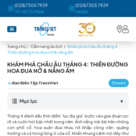
(028)7305 7939
(024)7305 7939
TP. Hồ Chí Minh
Hà Nội
Trang chủ
/
Cẩm nang du lịch
/
Khám phá châu Âu tháng 4:
Thiên đường hoa đua nở & nắng ấm
KHÁM PHÁ CHÂU ÂU THÁNG 4: THIÊN ĐƯỜNG
HOA ĐUA NỞ & NẮNG ẤM
Ban Biên Tập TransViet
Share
Mục lục
▼
Tháng 4 đánh dấu thời điểm “lục địa già” bước vào giai đoạn rực
rỡ và cuốn hút bậc nhất trong năm. Ánh nắng trải dài trên những
con phố cổ, hoa xuân đua nhau nở khắp công viên, quảng
trường và cả trong từng ô cửa sổ, khiến khung cảnh nơi đây như