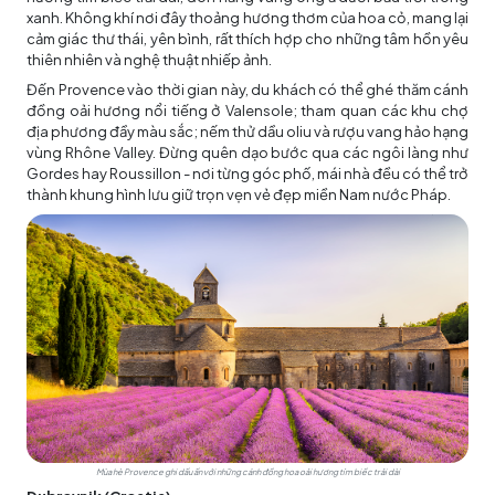
xanh. Không khí nơi đây thoảng hương thơm của hoa cỏ, mang lại
cảm giác thư thái, yên bình, rất thích hợp cho những tâm hồn yêu
thiên nhiên và nghệ thuật nhiếp ảnh.
Đến Provence vào thời gian này, du khách có thể ghé thăm cánh
đồng oải hương nổi tiếng ở Valensole; tham quan các khu chợ
địa phương đầy màu sắc; nếm thử dầu oliu và rượu vang hảo hạng
vùng Rhône Valley. Đừng quên dạo bước qua các ngôi làng như
Gordes hay Roussillon - nơi từng góc phố, mái nhà đều có thể trở
thành khung hình lưu giữ trọn vẹn vẻ đẹp miền Nam nước Pháp.
Mùa hè Provence ghi dấu ấn với những cánh đồng hoa oải hương tím biếc trải dài