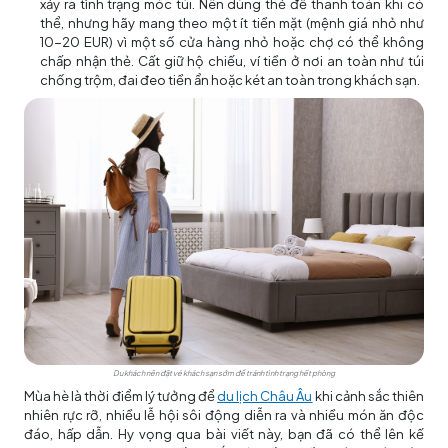
xảy ra tình trạng móc túi. Nên dùng thẻ để thanh toán khi có
thể, nhưng hãy mang theo một ít tiền mặt (mệnh giá nhỏ như
10-20 EUR) vì một số cửa hàng nhỏ hoặc chợ có thể không
chấp nhận thẻ. Cất giữ hộ chiếu, ví tiền ở nơi an toàn như túi
chống trộm, đai đeo tiền ẩn hoặc két an toàn trong khách sạn.
Du khách nên đặt vé khách sạn sớm để tránh tình trạng hết phòng
Mùa hè là thời điểm lý tưởng để
du lịch Châu Âu
khi cảnh sắc thiên
nhiên rực rỡ, nhiều lễ hội sôi động diễn ra và nhiều món ăn độc
đáo, hấp dẫn. Hy vọng qua bài viết này, bạn đã có thể lên kế