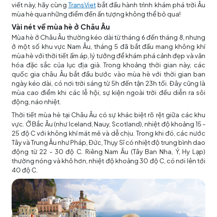
viết này, hãy cùng
TransViet
bắt đầu hành trình khám phá trời Âu
mùa hè qua những điểm đến ấn tượng không thể bỏ qua!
Vài nét về mùa hè ở Châu Âu
Mùa hè ở Châu Âu thường kéo dài từ tháng 6 đến tháng 8, nhưng
ở một số khu vực Nam Âu, tháng 5 đã bắt đầu mang không khí
mùa hè với thời tiết ấm áp, lý tưởng để khám phá cảnh đẹp và văn
hóa đặc sắc của lục địa già. Trong khoảng thời gian này, các
quốc gia châu Âu bắt đầu bước vào mùa hè với thời gian ban
ngày kéo dài, có nơi trời sáng từ 5h đến tận 23h tối. Đây cũng là
mùa cao điểm khi các lễ hội, sự kiện ngoài trời đều diễn ra sôi
động, náo nhiệt.
Thời tiết mùa hè tại Châu Âu có sự khác biệt rõ rệt giữa các khu
vực. Ở Bắc Âu (như Iceland, Nauy, Scotland), nhiệt độ khoảng 15 -
25 độ C với không khí mát mẻ và dễ chịu. Trong khi đó, các nước
Tây và Trung Âu như Pháp, Đức, Thụy Sĩ có nhiệt độ trung bình dao
động từ 22 - 30 độ C. Riêng Nam Âu (Tây Ban Nha, Ý, Hy Lạp)
thường nóng và khô hơn, nhiệt độ khoảng 30 độ C, có nơi lên tới
40 độ C.