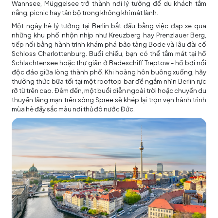
Wannsee, Müggelsee trở thành nơi lý tưởng để du khách tắm
nắng, picnic hay tản bộ trong không khí mát lành.
Một ngày hè lý tưởng tại Berlin bắt đầu bằng việc đạp xe qua
những khu phố nhộn nhịp như Kreuzberg hay Prenzlauer Berg,
tiếp nối bằng hành trình khám phá bảo tàng Bode và lâu đài cổ
Schloss Charlottenburg. Buổi chiều, bạn có thể tắm mát tại hồ
Schlachtensee hoặc thư giãn ở Badeschiff Treptow - hồ bơi nổi
độc đáo giữa lòng thành phố. Khi hoàng hôn buông xuống, hãy
thưởng thức bữa tối tại một rooftop bar để ngắm nhìn Berlin rực
rỡ từ trên cao. Đêm đến, một buổi diễn ngoài trời hoặc chuyến du
thuyền lãng mạn trên sông Spree sẽ khép lại trọn vẹn hành trình
mùa hè đầy sắc màu nơi thủ đô nước Đức.