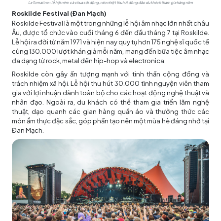
La Tomatina - lễ hội ném cà chua sôi động, náo nhiệt thu hút đông đảo du khách tham gia hàng năm
Roskilde Festival (Đan Mạch)
Roskilde Festival là một trong những lễ hội âm nhạc lớn nhất châu
Âu, được tổ chức vào cuối tháng 6 đến đầu tháng 7 tại Roskilde.
Lễ hội ra đời từ năm 1971 và hiện nay quy tụ hơn 175 nghệ sĩ quốc tế
cùng 130.000 lượt khán giả mỗi năm, mang đến bữa tiệc âm nhạc
đa dạng từ rock, metal đến hip-hop và electronica.
Roskilde còn gây ấn tượng mạnh với tinh thần cộng đồng và
trách nhiệm xã hội. Lễ hội thu hút 30.000 tình nguyện viên tham
gia với lợi nhuận dành toàn bộ cho các hoạt động nghệ thuật và
nhân đạo. Ngoài ra, du khách có thể tham gia triển lãm nghệ
thuật, dạo quanh các gian hàng quần áo và thưởng thức các
món ẩm thực đặc sắc, góp phần tạo nên một mùa hè đáng nhớ tại
Đan Mạch.