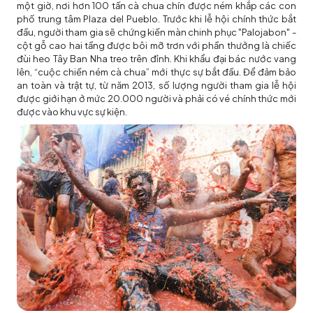
một giờ, nơi hơn 100 tấn cà chua chín được ném khắp các con
phố trung tâm Plaza del Pueblo. Trước khi lễ hội chính thức bắt
đầu, người tham gia sẽ chứng kiến màn chinh phục "Palojabon" -
cột gỗ cao hai tầng được bôi mỡ trơn với phần thưởng là chiếc
đùi heo Tây Ban Nha treo trên đỉnh. Khi khẩu đại bác nước vang
lên, “cuộc chiến ném cà chua” mới thực sự bắt đầu. Để đảm bảo
an toàn và trật tự, từ năm 2013, số lượng người tham gia lễ hội
được giới hạn ở mức 20.000 người và phải có vé chính thức mới
được vào khu vực sự kiện.