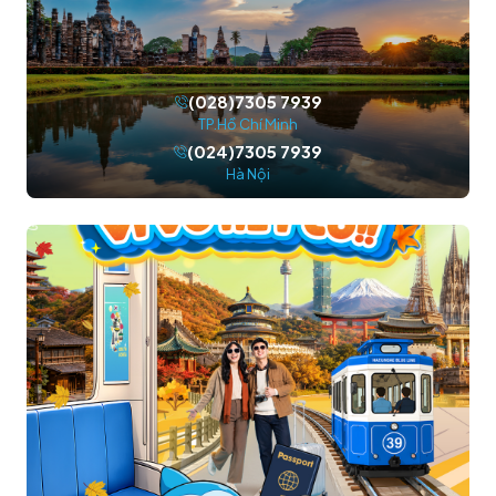
(028)7305 7939
TP.Hồ Chí Minh
(024)7305 7939
Hà Nội