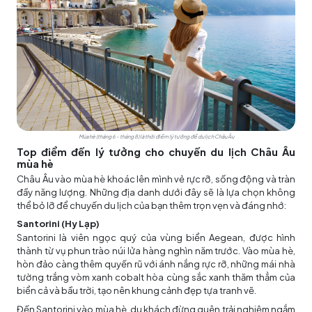
Mùa hè (tháng 6 - tháng 8) là thời điểm lý tưởng để du lịch Châu Âu
Top điểm đến lý tưởng cho chuyến du lịch Châu Âu
mùa hè
Châu Âu vào mùa hè khoác lên mình vẻ rực rỡ, sống động và tràn
đầy năng lượng. Những địa danh dưới đây sẽ là lựa chọn không
thể bỏ lỡ để chuyến du lịch của bạn thêm trọn vẹn và đáng nhớ:
Santorini (Hy Lạp)
Santorini là viên ngọc quý của vùng biển Aegean, được hình
thành từ vụ phun trào núi lửa hàng nghìn năm trước. Vào mùa hè,
hòn đảo càng thêm quyến rũ với ánh nắng rực rỡ, những mái nhà
tường trắng vòm xanh cobalt hòa cùng sắc xanh thăm thẳm của
biển cả và bầu trời, tạo nên khung cảnh đẹp tựa tranh vẽ.
Đến Santorini vào mùa hè, du khách đừng quên trải nghiệm ngắm