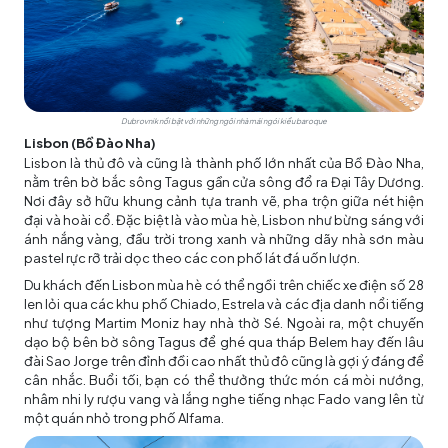
Dubrovnik nổi bật với những ngôi nhà mái ngói kiểu baroque
Lisbon (Bồ Đào Nha)
Lisbon là thủ đô và cũng là thành phố lớn nhất của Bồ Đào Nha,
nằm trên bờ bắc sông Tagus gần cửa sông đổ ra Đại Tây Dương.
Nơi đây sở hữu khung cảnh tựa tranh vẽ, pha trộn giữa nét hiện
đại và hoài cổ. Đặc biệt là vào mùa hè, Lisbon như bừng sáng với
ánh nắng vàng, đầu trời trong xanh và những dãy nhà sơn màu
pastel rực rỡ trải dọc theo các con phố lát đá uốn lượn.
Du khách đến Lisbon mùa hè có thể ngồi trên chiếc xe điện số 28
len lỏi qua các khu phố Chiado, Estrela và các địa danh nổi tiếng
như tượng Martim Moniz hay nhà thờ Sé. Ngoài ra, một chuyến
dạo bộ bên bờ sông Tagus để ghé qua tháp Belem hay đến lâu
đài Sao Jorge trên đỉnh đồi cao nhất thủ đô cũng là gợi ý đáng để
cân nhắc. Buổi tối, bạn có thể thưởng thức món cá mòi nướng,
nhâm nhi ly rượu vang và lắng nghe tiếng nhạc Fado vang lên từ
một quán nhỏ trong phố Alfama.