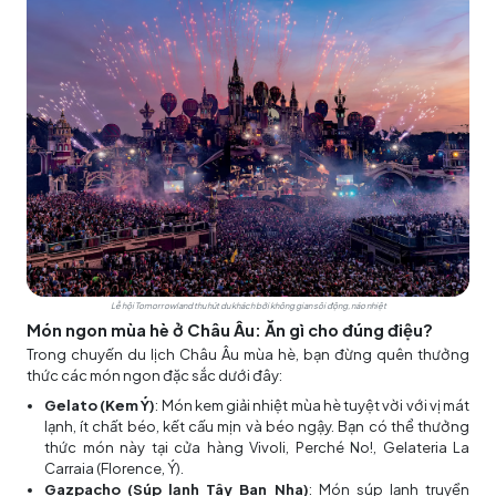
Lễ hội Tomorrowland thu hút du khách bởi không gian sôi động, náo nhiệt
Món ngon mùa hè ở Châu Âu: Ăn gì cho đúng điệu?
Trong chuyến du lịch Châu Âu mùa hè, bạn đừng quên thưởng
thức các món ngon đặc sắc dưới đây:
Gelato (Kem Ý)
: Món kem giải nhiệt mùa hè tuyệt vời với vị mát
lạnh, ít chất béo, kết cấu mịn và béo ngậy. Bạn có thể thưởng
thức món này tại cửa hàng Vivoli, Perché No!, Gelateria La
Carraia (Florence, Ý).
Gazpacho (Súp lạnh Tây Ban Nha)
: Món súp lạnh truyền