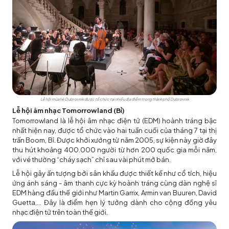
Lễ hội mùa hè Dubrovnik được tổ chức tại nhiều địa điểm trong thành phố Dubrovnik
Lễ hội âm nhạc Tomorrowland (Bỉ)
Tomorrowland là lễ hội âm nhạc điện tử (EDM) hoành tráng bậc
nhất hiện nay, được tổ chức vào hai tuần cuối của tháng 7 tại thị
trấn Boom, Bỉ. Được khởi xướng từ năm 2005, sự kiện này giờ đây
thu hút khoảng 400.000 người từ hơn 200 quốc gia mỗi năm,
với vé thường “cháy sạch” chỉ sau vài phút mở bán.
Lễ hội gây ấn tượng bởi sân khấu được thiết kế như cổ tích, hiệu
ứng ánh sáng - âm thanh cực kỳ hoành tráng cùng dàn nghệ sĩ
EDM hàng đầu thế giới như Martin Garrix, Armin van Buuren, David
Guetta,… Đây là điểm hẹn lý tưởng dành cho cộng đồng yêu
nhạc điện tử trên toàn thế giới.