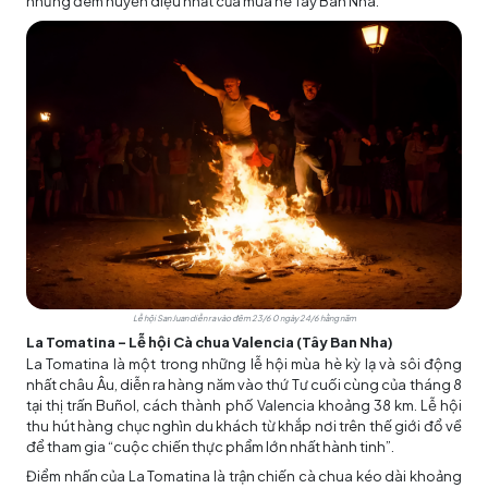
những đêm huyền diệu nhất của mùa hè Tây Ban Nha.
Lễ hội San Juan diễn ra vào đêm 23/6 0 ngày 24/6 hằng năm
La Tomatina – Lễ hội Cà chua Valencia (Tây Ban Nha)
La Tomatina là một trong những lễ hội mùa hè kỳ lạ và sôi động
nhất châu Âu, diễn ra hàng năm vào thứ Tư cuối cùng của tháng 8
tại thị trấn Buñol, cách thành phố Valencia khoảng 38 km. Lễ hội
thu hút hàng chục nghìn du khách từ khắp nơi trên thế giới đổ về
để tham gia “cuộc chiến thực phẩm lớn nhất hành tinh”.
Điểm nhấn của La Tomatina là trận chiến cà chua kéo dài khoảng