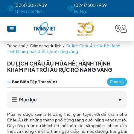
(028)7305 7939
(024)7305 7939
TP. Hồ Chí Minh
Hà Nội
Trang chủ
/
Cẩm nang du lịch
/
Du lịch Châu Âu mùa hè: Hành
trình khám phá trời Âu rực rỡ nắng vàng
DU LỊCH CHÂU ÂU MÙA HÈ: HÀNH TRÌNH
KHÁM PHÁ TRỜI ÂU RỰC RỠ NẮNG VÀNG
Ban Biên Tập TransViet
Share
Mục lục
▼
Mùa hè được xem là khoảng thời gian tuyệt vời để khám phá
Châu Âu khi những thành phố bừng sáng dưới nắng vàng rực rỡ.
Đây cũng là lúc du khách có thể thỏa sức trải nghiệm tinh hoa ẩm
thực và không khí lễ hội tràn ngập khắp mọi nẻo đường. Trong bài