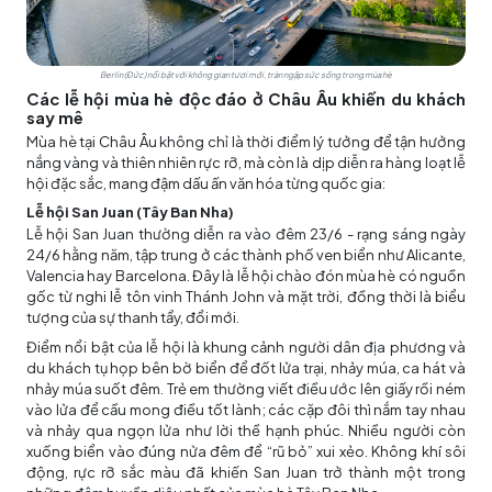
Berlin (Đức) nổi bật với không gian tươi mới, tràn ngập sức sống trong mùa hè
Các lễ hội mùa hè độc đáo ở Châu Âu khiến du khách
say mê
Mùa hè tại Châu Âu không chỉ là thời điểm lý tưởng để tận hưởng
nắng vàng và thiên nhiên rực rỡ, mà còn là dịp diễn ra hàng loạt lễ
hội đặc sắc, mang đậm dấu ấn văn hóa từng quốc gia:
Lễ hội San Juan (Tây Ban Nha)
Lễ hội San Juan thường diễn ra vào đêm 23/6 - rạng sáng ngày
24/6 hằng năm, tập trung ở các thành phố ven biển như Alicante,
Valencia hay Barcelona. Đây là lễ hội chào đón mùa hè có nguồn
gốc từ nghi lễ tôn vinh Thánh John và mặt trời, đồng thời là biểu
tượng của sự thanh tẩy, đổi mới.
Điểm nổi bật của lễ hội là khung cảnh người dân địa phương và
du khách tụ họp bên bờ biển để đốt lửa trại, nhảy múa, ca hát và
nhảy múa suốt đêm. Trẻ em thường viết điều ước lên giấy rồi ném
vào lửa để cầu mong điều tốt lành; các cặp đôi thì nắm tay nhau
và nhảy qua ngọn lửa như lời thề hạnh phúc. Nhiều người còn
xuống biển vào đúng nửa đêm để “rũ bỏ” xui xẻo. Không khí sôi
động, rực rỡ sắc màu đã khiến San Juan trở thành một trong