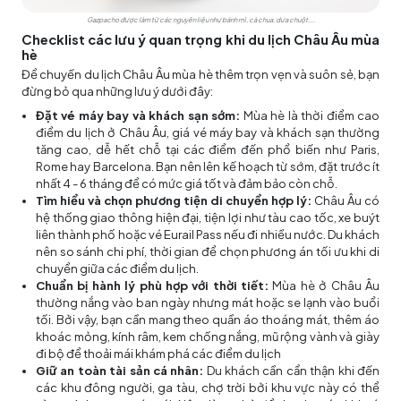
Gazpacho được làm từ các nguyên liệu như bánh mì, cà chua, dưa chuột,...
Checklist các lưu ý quan trọng khi du lịch Châu Âu mùa
hè
Để chuyến du lịch Châu Âu mùa hè thêm trọn vẹn và suôn sẻ, bạn
đừng bỏ qua những lưu ý dưới đây:
Đặt vé máy bay và khách sạn sớm:
Mùa hè là thời điểm cao
điểm du lịch ở Châu Âu, giá vé máy bay và khách sạn thường
tăng cao, dễ hết chỗ tại các điểm đến phổ biến như Paris,
Rome hay Barcelona. Bạn nên lên kế hoạch từ sớm, đặt trước ít
nhất 4 - 6 tháng để có mức giá tốt và đảm bảo còn chỗ.
Tìm hiểu và chọn phương tiện di chuyển hợp lý:
Châu Âu có
hệ thống giao thông hiện đại, tiện lợi như tàu cao tốc, xe buýt
liên thành phố hoặc vé Eurail Pass nếu đi nhiều nước. Du khách
nên so sánh chi phí, thời gian để chọn phương án tối ưu khi di
chuyển giữa các điểm du lịch.
Chuẩn bị hành lý phù hợp với thời tiết:
Mùa hè ở Châu Âu
thường nắng vào ban ngày nhưng mát hoặc se lạnh vào buổi
tối. Bởi vậy, bạn cần mang theo quần áo thoáng mát, thêm áo
khoác mỏng, kính râm, kem chống nắng, mũ rộng vành và giày
đi bộ để thoải mái khám phá các điểm du lịch
Giữ an toàn tài sản cá nhân:
Du khách cần cẩn thận khi đến
các khu đông người, ga tàu, chợ trời bởi khu vực này có thể