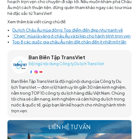
hoạch trọn vẹn cho chuyến đi sắp tới. Nếu muốn khám phá Châu
Âu một cách thuận tiện, đừng quên tham khảo ngay các tour mùa
hè đặc sắc từ TransViet!
Xem thêm bài viết cùng chủ đề:
Du lịch Châu Âu mùa đông: Top điểm đến đẹp như tranh vẽ
“Chạm” mùa lá vàng ở châu Âu và bí kíp cho hành trình trọn vẹn
Top 8 các quốc gia châu Âu nên đặt chân đến ít nhất một lần
Ban Biên Tập TransViet
Đội ngũ nội dung Công ty Du lịch TransViet
Ban Biên Tập TransViet là đội ngũ nội dung của Công ty Du
lịch TransViet — đơn vị lữ hành uy tín gần 30 năm kinh nghiệm,
nằm trong TOP 10 công ty du lịch hàng đầu Việt Nam. Chúng
tôi chia sẻ cẩm nang, kinh nghiệm và cảm hứng du lịch trong
nước & quốc tế, giúp bạn lên kế hoạch cho những hành trình
trọn vẹn.
LIÊN HỆ TƯ VẤN