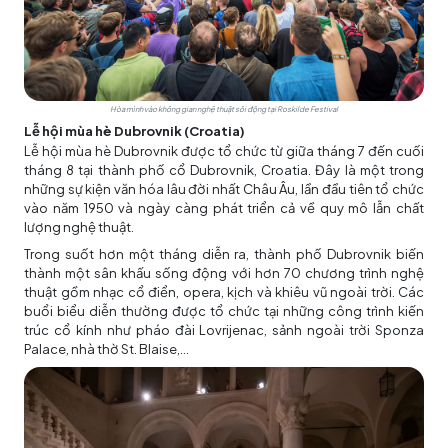
Hòa mình vào không gian nghệ thuật sôi động tại Roskilde Festival
Lễ hội mùa hè Dubrovnik (Croatia)
Lễ hội mùa hè Dubrovnik được tổ chức từ giữa tháng 7 đến cuối
tháng 8 tại thành phố cổ Dubrovnik, Croatia. Đây là một trong
những sự kiện văn hóa lâu đời nhất Châu Âu, lần đầu tiên tổ chức
vào năm 1950 và ngày càng phát triển cả về quy mô lẫn chất
lượng nghệ thuật.
Trong suốt hơn một tháng diễn ra, thành phố Dubrovnik biến
thành một sân khấu sống động với hơn 70 chương trình nghệ
thuật gồm nhạc cổ điển, opera, kịch và khiêu vũ ngoài trời. Các
buổi biểu diễn thường được tổ chức tại những công trình kiến
trúc cổ kính như pháo đài Lovrijenac, sảnh ngoài trời Sponza
Palace, nhà thờ St. Blaise,...