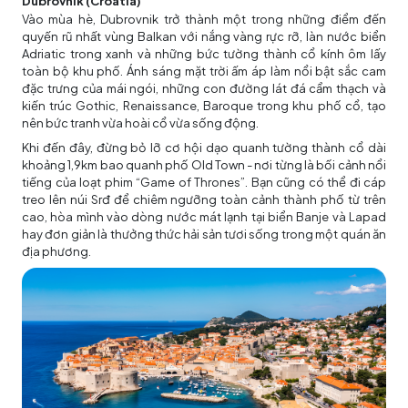
Dubrovnik (Croatia)
Vào mùa hè, Dubrovnik trở thành một trong những điểm đến
quyến rũ nhất vùng Balkan với nắng vàng rực rỡ, làn nước biển
Adriatic trong xanh và những bức tường thành cổ kính ôm lấy
toàn bộ khu phố. Ánh sáng mặt trời ấm áp làm nổi bật sắc cam
đặc trưng của mái ngói, những con đường lát đá cẩm thạch và
kiến trúc Gothic, Renaissance, Baroque trong khu phố cổ, tạo
nên bức tranh vừa hoài cổ vừa sống động.
Khi đến đây, đừng bỏ lỡ cơ hội dạo quanh tường thành cổ dài
khoảng 1,9km bao quanh phố Old Town - nơi từng là bối cảnh nổi
tiếng của loạt phim “Game of Thrones”. Bạn cũng có thể đi cáp
treo lên núi Srđ để chiêm ngưỡng toàn cảnh thành phố từ trên
cao, hòa mình vào dòng nước mát lạnh tại biển Banje và Lapad
hay đơn giản là thưởng thức hải sản tươi sống trong một quán ăn
địa phương.