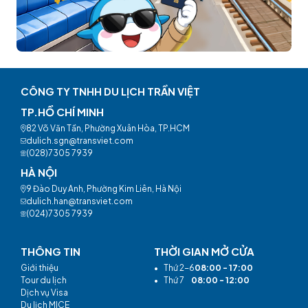
CÔNG TY TNHH DU LỊCH TRẦN VIỆT
TP.HỒ CHÍ MINH
82 Võ Văn Tần, Phường Xuân Hòa, TP.HCM
dulich.sgn@transviet.com
(028)7305 7939
HÀ NỘI
9 Đào Duy Anh, Phường Kim Liên, Hà Nội
dulich.han@transviet.com
(024)7305 7939
THÔNG TIN
THỜI GIAN MỞ CỬA
Giới thiệu
•
Thứ 2-6
08:00 - 17:00
Tour du lịch
•
Thứ 7
08:00 - 12:00
Dịch vụ Visa
Du lịch MICE