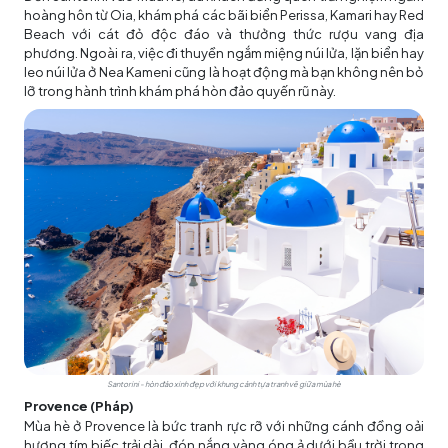
hoàng hôn từ Oia, khám phá các bãi biển Perissa, Kamari hay Red
Beach với cát đỏ độc đáo và thưởng thức rượu vang địa
phương. Ngoài ra, việc đi thuyền ngắm miệng núi lửa, lặn biển hay
leo núi lửa ở Nea Kameni cũng là hoạt động mà bạn không nên bỏ
lỡ trong hành trình khám phá hòn đảo quyến rũ này.
Santorini - hòn đảo xinh đẹp với khung cảnh tựa tranh vẽ giữa mùa hè
Provence (Pháp)
Mùa hè ở Provence là bức tranh rực rỡ với những cánh đồng oải
hương tím biếc trải dài, đón nắng vàng óng ả dưới bầu trời trong