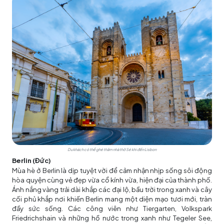
Du khách có thể ghé thăm nhà thờ Sé khi đến Lisbon
Berlin (Đức)
Mùa hè ở Berlin là dịp tuyệt vời để cảm nhận nhịp sống sôi động
hòa quyện cùng vẻ đẹp vừa cổ kính vừa, hiện đại của thành phố.
Ánh nắng vàng trải dài khắp các đại lộ, bầu trời trong xanh và cây
cối phủ khắp nơi khiến Berlin mang một diện mạo tươi mới, tràn
đầy sức sống. Các công viên như Tiergarten, Volkspark
Friedrichshain và những hồ nước trong xanh như Tegeler See,