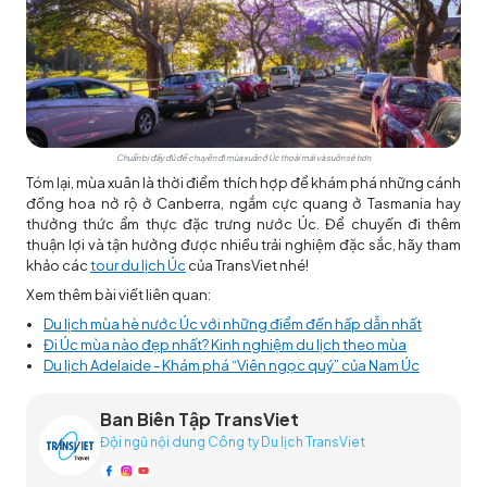
Chuẩn bị đầy đủ để chuyến đi mùa xuân ở Úc thoải mái và suôn sẻ hơn
Tóm lại, mùa xuân là thời điểm thích hợp để khám phá những cánh
đồng hoa nở rộ ở Canberra, ngắm cực quang ở Tasmania hay
thưởng thức ẩm thực đặc trưng nước Úc. Để chuyến đi thêm
thuận lợi và tận hưởng được nhiều trải nghiệm đặc sắc, hãy tham
khảo các
tour du lịch Úc
của TransViet nhé!
Xem thêm bài viết liên quan:
Du lịch mùa hè nước Úc với những điểm đến hấp dẫn nhất
Đi Úc mùa nào đẹp nhất? Kinh nghiệm du lịch theo mùa
Du lịch Adelaide - Khám phá “Viên ngọc quý” của Nam Úc
Ban Biên Tập TransViet
Đội ngũ nội dung Công ty Du lịch TransViet