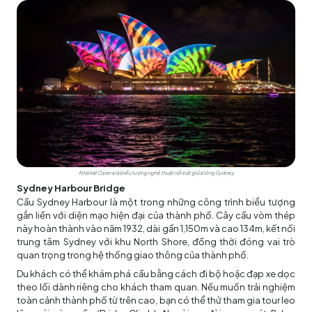
Nhà hát Opera là biểu tượng nghệ thuật nổi bật giữa lòng Sydney
Sydney Harbour Bridge
Cầu Sydney Harbour là một trong những công trình biểu tượng
gắn liền với diện mạo hiện đại của thành phố. Cây cầu vòm thép
này hoàn thành vào năm 1932, dài gần 1,150m và cao 134m, kết nối
trung tâm Sydney với khu North Shore, đồng thời đóng vai trò
quan trọng trong hệ thống giao thông của thành phố.
Du khách có thể khám phá cầu bằng cách đi bộ hoặc đạp xe dọc
theo lối dành riêng cho khách tham quan. Nếu muốn trải nghiệm
toàn cảnh thành phố từ trên cao, bạn có thể thử tham gia tour leo