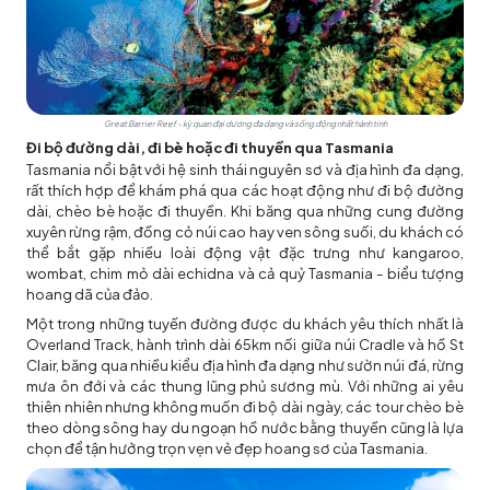
Great Barrier Reef - kỳ quan đại dương đa dạng và sống động nhất hành tinh
Đi bộ đường dài, đi bè hoặc đi thuyền qua Tasmania
Tasmania nổi bật với hệ sinh thái nguyên sơ và địa hình đa dạng,
rất thích hợp để khám phá qua các hoạt động như đi bộ đường
dài, chèo bè hoặc đi thuyền. Khi băng qua những cung đường
xuyên rừng rậm, đồng cỏ núi cao hay ven sông suối, du khách có
thể bắt gặp nhiều loài động vật đặc trưng như kangaroo,
wombat, chim mỏ dài echidna và cả quỷ Tasmania - biểu tượng
hoang dã của đảo.
Một trong những tuyến đường được du khách yêu thích nhất là
Overland Track, hành trình dài 65km nối giữa núi Cradle và hồ St
Clair, băng qua nhiều kiểu địa hình đa dạng như sườn núi đá, rừng
mưa ôn đới và các thung lũng phủ sương mù. Với những ai yêu
thiên nhiên nhưng không muốn đi bộ dài ngày, các tour chèo bè
theo dòng sông hay du ngoạn hồ nước bằng thuyền cũng là lựa
chọn để tận hưởng trọn vẹn vẻ đẹp hoang sơ của Tasmania.