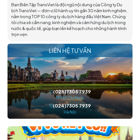
Ban Biên Tập TransViet là đội ngũ nội dung của Công ty Du
lịch TransViet — đơn vị lữ hành uy tín gần 30 năm kinh nghiệm,
nằm trong TOP 10 công ty du lịch hàng đầu Việt Nam. Chúng
tôi chia sẻ cẩm nang, kinh nghiệm và cảm hứng du lịch trong
nước & quốc tế, giúp bạn lên kế hoạch cho những hành trình
trọn vẹn.
LIÊN HỆ TƯ VẤN
(028)7305 7939
TP.Hồ Chí Minh
(024)7305 7939
Hà Nội