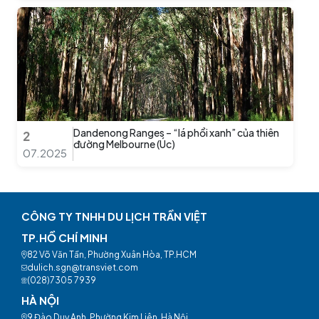
Dandenong Ranges – “lá phổi xanh” của thiên
2
đường Melbourne (Úc)
07.2025
CÔNG TY TNHH DU LỊCH TRẦN VIỆT
TP.HỒ CHÍ MINH
82 Võ Văn Tần, Phường Xuân Hòa, TP.HCM
dulich.sgn@transviet.com
(028)7305 7939
HÀ NỘI
9 Đào Duy Anh, Phường Kim Liên, Hà Nội