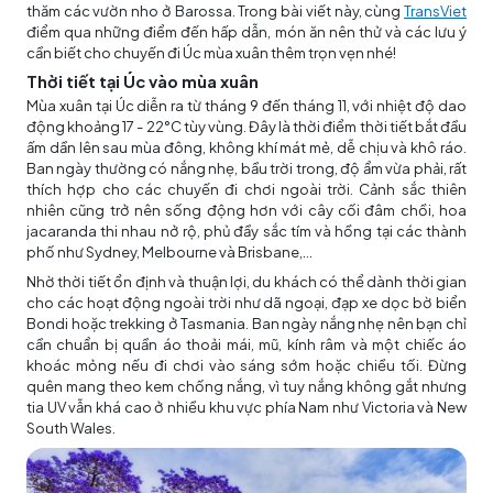
thăm các vườn nho ở Barossa. Trong bài viết này, cùng
TransViet
điểm qua những điểm đến hấp dẫn, món ăn nên thử và các lưu ý
cần biết cho chuyến đi Úc mùa xuân thêm trọn vẹn nhé!
Thời tiết tại Úc vào mùa xuân
Mùa xuân tại Úc diễn ra từ tháng 9 đến tháng 11, với nhiệt độ dao
động khoảng 17 - 22°C tùy vùng. Đây là thời điểm thời tiết bắt đầu
ấm dần lên sau mùa đông, không khí mát mẻ, dễ chịu và khô ráo.
Ban ngày thường có nắng nhẹ, bầu trời trong, độ ẩm vừa phải, rất
thích hợp cho các chuyến đi chơi ngoài trời. Cảnh sắc thiên
nhiên cũng trở nên sống động hơn với cây cối đâm chồi, hoa
jacaranda thi nhau nở rộ, phủ đầy sắc tím và hồng tại các thành
phố như Sydney, Melbourne và Brisbane,...
Nhờ thời tiết ổn định và thuận lợi, du khách có thể dành thời gian
cho các hoạt động ngoài trời như dã ngoại, đạp xe dọc bờ biển
Bondi hoặc trekking ở Tasmania. Ban ngày nắng nhẹ nên bạn chỉ
cần chuẩn bị quần áo thoải mái, mũ, kính râm và một chiếc áo
khoác mỏng nếu đi chơi vào sáng sớm hoặc chiều tối. Đừng
quên mang theo kem chống nắng, vì tuy nắng không gắt nhưng
tia UV vẫn khá cao ở nhiều khu vực phía Nam như Victoria và New
South Wales.