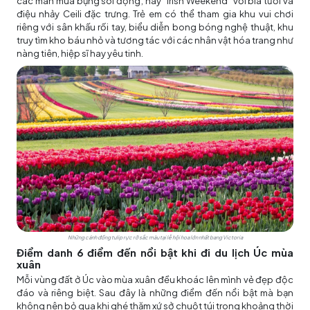
các màn múa bụng sôi động; hay “Irish Weekend” với bia tươi và
điệu nhảy Ceili đặc trưng. Trẻ em có thể tham gia khu vui chơi
riêng với sân khấu rối tay, biểu diễn bong bóng nghệ thuật, khu
truy tìm kho báu nhỏ và tương tác với các nhân vật hóa trang như
nàng tiên, hiệp sĩ hay yêu tinh.
Những cánh đồng tulip rực rỡ sắc màu tại lễ hội hoa lớn nhất bang Victoria
Điểm danh 6 điểm đến nổi bật khi đi du lịch Úc mùa
xuân
Mỗi vùng đất ở Úc vào mùa xuân đều khoác lên mình vẻ đẹp độc
đáo và riêng biệt. Sau đây là những điểm đến nổi bật mà bạn
không nên bỏ qua khi ghé thăm xứ sở chuột túi trong khoảng thời