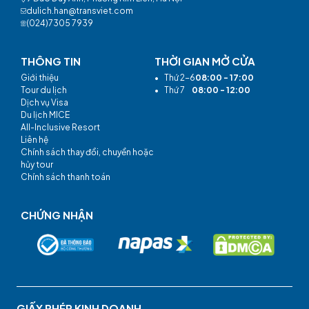
dulich.han@transviet.com
(024)7305 7939
THÔNG TIN
THỜI GIAN MỞ CỬA
Giới thiệu
•
Thứ 2-6
08:00 - 17:00
Tour du lịch
•
Thứ 7
08:00 - 12:00
Dịch vụ Visa
Du lịch MICE
All-Inclusive Resort
Liên hệ
Chính sách thay đổi, chuyển hoặc
hủy tour
Chính sách thanh toán
CHỨNG NHẬN
GIẤY PHÉP KINH DOANH