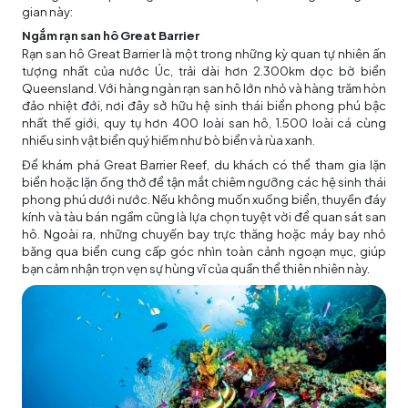
gian này:
Ngắm rạn san hô Great Barrier
Rạn san hô Great Barrier là một trong những kỳ quan tự nhiên ấn
tượng nhất của nước Úc, trải dài hơn 2.300km dọc bờ biển
Queensland. Với hàng ngàn rạn san hô lớn nhỏ và hàng trăm hòn
đảo nhiệt đới, nơi đây sở hữu hệ sinh thái biển phong phú bậc
nhất thế giới, quy tụ hơn 400 loài san hô, 1.500 loài cá cùng
nhiều sinh vật biển quý hiếm như bò biển và rùa xanh.
Để khám phá Great Barrier Reef, du khách có thể tham gia lặn
biển hoặc lặn ống thở để tận mắt chiêm ngưỡng các hệ sinh thái
phong phú dưới nước. Nếu không muốn xuống biển, thuyền đáy
kính và tàu bán ngầm cũng là lựa chọn tuyệt vời để quan sát san
hô. Ngoài ra, những chuyến bay trực thăng hoặc máy bay nhỏ
băng qua biển cung cấp góc nhìn toàn cảnh ngoạn mục, giúp
bạn cảm nhận trọn vẹn sự hùng vĩ của quần thể thiên nhiên này.