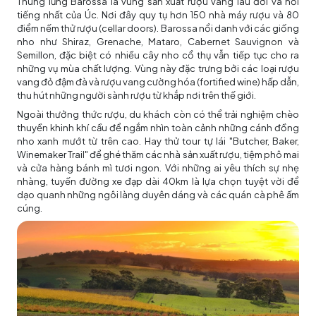
Thung lũng Barossa là vùng sản xuất rượu vang lâu đời và nổi
tiếng nhất của Úc. Nơi đây quy tụ hơn 150 nhà máy rượu và 80
điểm nếm thử rượu (cellar doors). Barossa nổi danh với các giống
nho như Shiraz, Grenache, Mataro, Cabernet Sauvignon và
Semillon, đặc biệt có nhiều cây nho cổ thụ vẫn tiếp tục cho ra
những vụ mùa chất lượng. Vùng này đặc trưng bởi các loại rượu
vang đỏ đậm đà và rượu vang cường hóa (fortified wine) hấp dẫn,
thu hút những người sành rượu từ khắp nơi trên thế giới.
Ngoài thưởng thức rượu, du khách còn có thể trải nghiệm chèo
thuyền khinh khí cầu để ngắm nhìn toàn cảnh những cánh đồng
nho xanh mướt từ trên cao. Hay thử tour tự lái "Butcher, Baker,
Winemaker Trail" để ghé thăm các nhà sản xuất rượu, tiệm phô mai
và cửa hàng bánh mì tươi ngon. Với những ai yêu thích sự nhẹ
nhàng, tuyến đường xe đạp dài 40km là lựa chọn tuyệt vời để
dạo quanh những ngôi làng duyên dáng và các quán cà phê ấm
cúng.