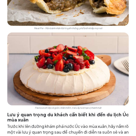
Meat Pie - Món bánh nhân thịt truyền thống, phổ biến khắp mọi nơi
Pavlova với lớp vỏ giòn, nhân mềm, trái cây tươi tạo vị thanh mát
Lưu ý quan trọng du khách cần biết khi đến du lịch Úc
mùa xuân
Trước khi lên đường khám phá nước Úc vào mùa xuân, hãy nắm rõ
một vài lưu ý quan trọng sau để chuyến đi diễn ra suôn sẻ và an