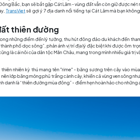
ường sẽ nghĩ ngay đến Bắc Kinh hay Thượng Hải - chốn p
hút về phía Đông Bắc, bạn sẽ bắt gặp Cát Lâm - vùng đất v
 bài viết này,
TransViet
sẽ gợi ý 7 địa danh nổi tiếng tại 
Vùng đất thiên đường
 là một trong những điểm đến lý tưởng, thu hút đông đ
 - nghĩa là “thành phố dọc sông”, phản ánh vị trí địa lý đặ
Cát Lâm cũng là cái nôi của dân tộc Mãn Châu, mang trong m
hiện tượng thiên nhiên kỳ thú mang tên "rime" - băng sư
gưng tụ tạo nên lớp băng mỏng phủ trắng cành cây, khiến
Lâm được mệnh danh là “thiên đường mùa đông” - điểm hẹn 