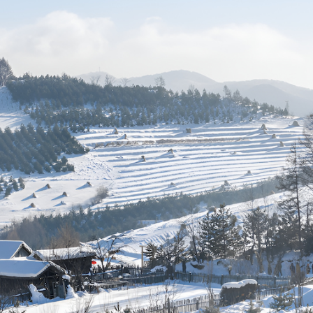
 mùa hè, khí hậu tại Cát Lâm có phần nóng và ẩm, với nhiệ
trong lành và những thác nước mát lạnh như thác Trường B
là thời điểm Cát Lâm khoác lên mình chiếc áo rực rỡ với l
 hợp để khám phá các khu bảo tồn thiên nhiên, leo núi và 
m vào mùa đông là thiên đường cho những ai yêu thích băng
ắp núi rừng tạo nên khung cảnh huyền ảo. Đến vào khoảng 
 gia lễ hội băng tuyết để ngắm nhìn những tác phẩm điêu k