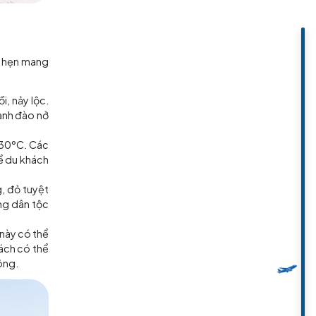
 một vẻ đẹp riêng, hứa hẹn mang
 cho cây cối đâm chồi, nảy lộc.
n hoặc dạo ngắm hoa anh đào nở