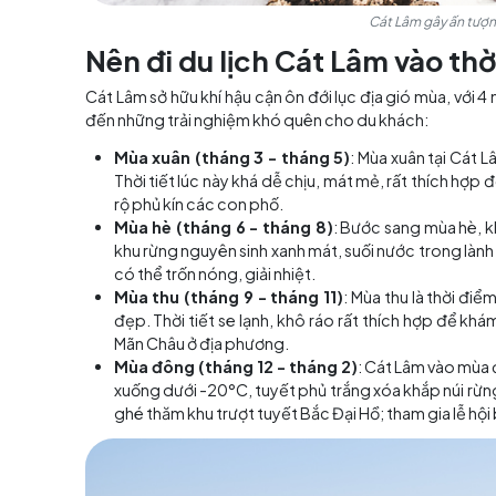
Cát Lâm 
Nên đi du lịch Cát Lâm 
Cát Lâm sở hữu khí hậu cận ôn đới lục địa gió
đến những trải nghiệm khó quên cho du khách
Mùa xuân (tháng 3 - tháng 5)
: Mùa xuâ
Thời tiết lúc này khá dễ chịu, mát mẻ, r