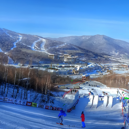
ông tại Cát Lâm nổi bật với cảnh sắc hữu tình, thơ mộng
 nổi tiếng tại Cát Lâm, Trung
 tuyết mùa đông, mà còn sở hữu hàng loạt tọa độ check-
t chân tới mảnh đất Đông Bắc Trung Quốc này ngay sau đâ
 trong những địa điểm thể thao mùa đông hàng đầu tại Tru
sở hữu 64 đường trượt với tổng chiều dài hơn 72km và đ
nghiệp.
a học trượt tuyết, trải nghiệm đường trượt dài đầy thử t
ịch vụ đồng bộ và cảnh quan đặc sắc đã đưa Beidahu trở 