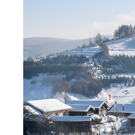
rộ phủ kín các con phố.
Mùa hè (tháng 6 - tháng 8)
: Bước sang
khu rừng nguyên sinh xanh mát, suối nước 
có thể trốn nóng, giải nhiệt.
Mùa thu (tháng 9 - tháng 11)
: Mùa thu 
đẹp. Thời tiết se lạnh, khô ráo rất thích
Mãn Châu ở địa phương.
Mùa đông (tháng 12 - tháng 2)
: Cát Lâ
xuống dưới -20°C, tuyết phủ trắng xóa kh
ghé thăm khu trượt tuyết Bắc Đại Hồ; tham