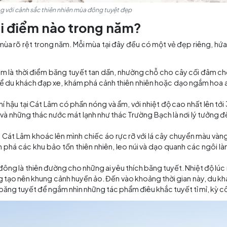
gây ấn tượng với cảnh sắc thiên nhiên mùa đông tuyệt đẹp
vào thời điểm nào trong năm?
 mùa, với 4 mùa rõ rệt trong năm. Mỗi mùa tại đây đều có
:
n tại Cát Lâm là thời điểm băng tuyết tan dần, nhường chỗ
ất thích hợp để du khách đạp xe, khám phá cảnh thiên nhiê