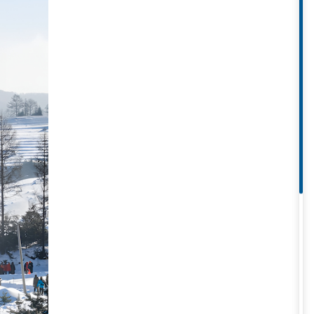
t độ cao nhất lên tới 30°C. Các
ạch là nơi lý tưởng để du khách
á cây chuyển màu vàng, đỏ tuyệt
dạo quanh các ngôi làng dân tộc
 tuyết. Nhiệt độ lúc này có thể
thời gian này, du khách có thể
hắc tuyết tỉ mỉ, kỳ công.