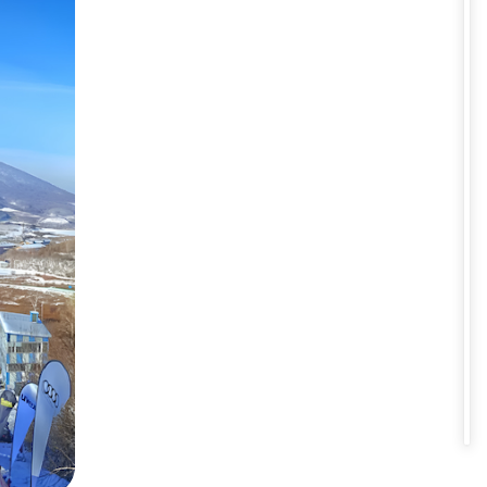
 Quốc
in đẹp như tranh vẽ. Cùng khám
y.
ng Quốc, từng đăng cai Đại hội
ộ chênh cao tới 870m, phù hợp
hách hoặc thư giãn tại các khu
thành địa chỉ không thể bỏ qua