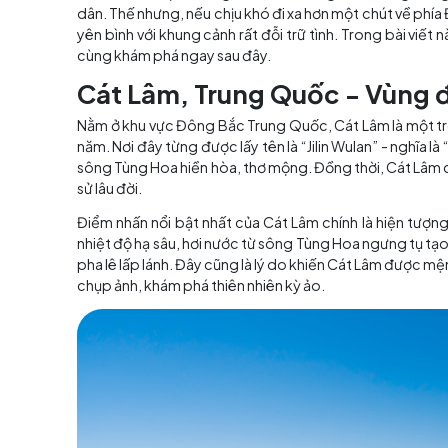
Mục lục
Nhắc đến du lịch Trung Quốc, nhiều người th
dân. Thế nhưng, nếu chịu khó đi xa hơn một c
yên bình với khung cảnh rất đỗi trữ tình. Trong
cùng khám phá ngay sau đây.
Cát Lâm, Trung Quốc - 
Nằm ở khu vực Đông Bắc Trung Quốc, Cát Lâm
năm. Nơi đây từng được lấy tên là “Jilin Wulan”
sông Tùng Hoa hiền hòa, thơ mộng. Đồng thời, 
sử lâu đời.
Điểm nhấn nổi bật nhất của Cát Lâm chính là 
nhiệt độ hạ sâu, hơi nước từ sông Tùng Hoa n
pha lê lấp lánh. Đây cũng là lý do khiến Cát 
chụp ảnh, khám phá thiên nhiên kỳ ảo.