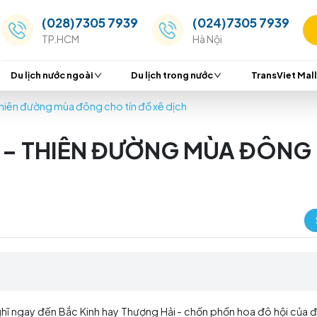
(028)7305 7939
(024
TP.HCM
Hà Nộ
Du lịch nước ngoài
Du lịch trong nước
 Quốc – Thiên đường mùa đông cho tín đồ xê dịch
UỐC – THIÊN ĐƯỜNG M
CH