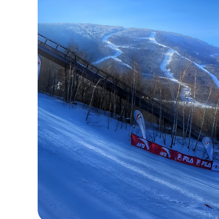
Mùa đ
Check-in những địa danh
Cát Lâm không chỉ quyến rũ du khách bởi sắc
phá những điểm đến nhất định phải ghé khi đặ
Khu Trượt Tuyết Beidahu
Khu trượt tuyết Beidahu được biết đến là một
thể thao châu Á mùa đông năm 2007. Nơi đây 
với cả người mới học và vận động viên chuyên 
Du khách khi đến đây có thể tham gia các khó
nghỉ dưỡng cao cấp. Không gian trong lành, d
trong hành trình khám phá Cát Lâm.