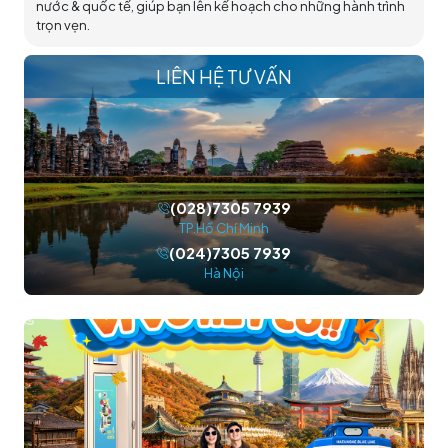
nước & quốc tế, giúp bạn lên kế hoạch cho những hành trình
trọn vẹn.
LIÊN HỆ TƯ VẤN
(028)7305 7939
TP.Hồ Chí Minh
(024)7305 7939
Hà Nội