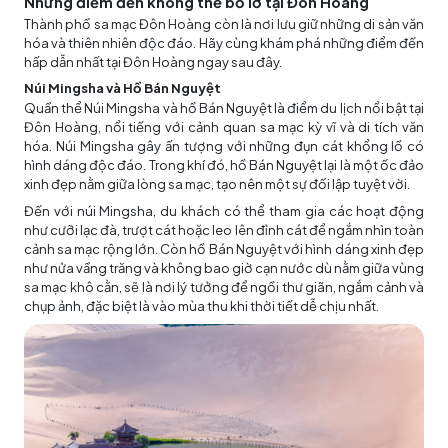
Những điểm đến không thể bỏ lỡ tại Đôn Hoàng
Thành phố sa mạc Đôn Hoàng còn là nơi lưu giữ những di sản văn
hóa và thiên nhiên độc đáo. Hãy cùng khám phá những điểm đến
hấp dẫn nhất tại Đôn Hoàng ngay sau đây.
Núi Mingsha và Hồ Bán Nguyệt
Quần thể Núi Mingsha và hồ Bán Nguyệt là điểm du lịch nổi bật tại
Đôn Hoàng, nổi tiếng với cảnh quan sa mạc kỳ vĩ và di tích văn
hóa. Núi Mingsha gây ấn tượng với những đụn cát khổng lồ có
hình dáng độc đáo. Trong khí đó, hồ Bán Nguyệt lại là một ốc đảo
xinh đẹp nằm giữa lòng sa mạc, tạo nên một sự đối lập tuyệt vời.
Đến với núi Mingsha, du khách có thể tham gia các hoạt động
như cưỡi lạc đà, trượt cát hoặc leo lên đỉnh cát để ngắm nhìn toàn
cảnh sa mạc rộng lớn. Còn hồ Bán Nguyệt với hình dáng xinh đẹp
như nửa vầng trăng và không bao giờ cạn nước dù nằm giữa vùng
sa mạc khô cằn, sẽ là nơi lý tưởng để ngồi thư giãn, ngắm cảnh và
chụp ảnh, đặc biệt là vào mùa thu khi thời tiết dễ chịu nhất.