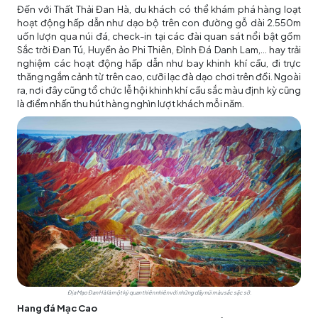
Đến với Thất Thải Đan Hà, du khách có thể khám phá hàng loạt
hoạt động hấp dẫn như dạo bộ trên con đường gỗ dài 2.550m
uốn lượn qua núi đá, check-in tại các đài quan sát nổi bật gồm
Sắc trời Đan Tú, Huyền ảo Phi Thiên, Đỉnh Đá Danh Lam,… hay trải
nghiệm các hoạt động hấp dẫn như bay khinh khí cầu, đi trực
thăng ngắm cảnh từ trên cao, cưỡi lạc đà dạo chơi trên đồi. Ngoài
ra, nơi đây cũng tổ chức lễ hội khinh khí cầu sắc màu định kỳ cũng
là điểm nhấn thu hút hàng nghìn lượt khách mỗi năm.
Địa Mạo Đan Hà là một kỳ quan thiên nhiên với những dãy núi màu sắc sặc sỡ.
Hang đá Mạc Cao