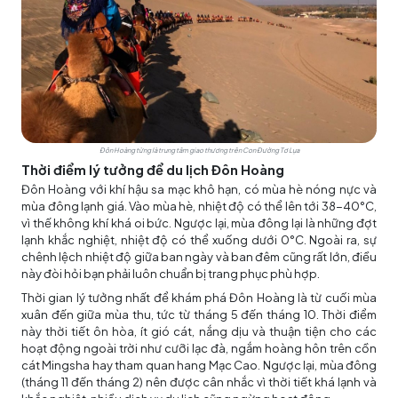
Đôn Hoàng từng là trung tâm giao thương trên Con Đường Tơ Lụa
Thời điểm lý tưởng để du lịch Đôn Hoàng
Đôn Hoàng với khí hậu sa mạc khô hạn, có mùa hè nóng nực và
mùa đông lạnh giá. Vào mùa hè, nhiệt độ có thể lên tới 38-40°C,
vì thế không khí khá oi bức. Ngược lại, mùa đông lại là những đợt
lạnh khắc nghiệt, nhiệt độ có thể xuống dưới 0°C. Ngoài ra, sự
chênh lệch nhiệt độ giữa ban ngày và ban đêm cũng rất lớn, điều
này đòi hỏi bạn phải luôn chuẩn bị trang phục phù hợp.
Thời gian lý tưởng nhất để khám phá Đôn Hoàng là từ cuối mùa
xuân đến giữa mùa thu, tức từ tháng 5 đến tháng 10. Thời điểm
này thời tiết ôn hòa, ít gió cát, nắng dịu và thuận tiện cho các
hoạt động ngoài trời như cưỡi lạc đà, ngắm hoàng hôn trên cồn
cát Mingsha hay tham quan hang Mạc Cao. Ngược lại, mùa đông
(tháng 11 đến tháng 2) nên được cân nhắc vì thời tiết khá lạnh và