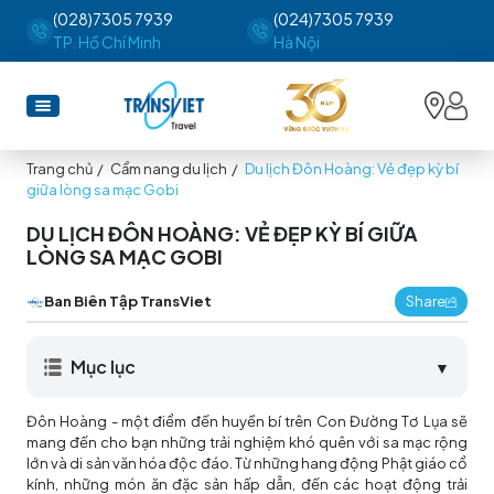
(028)7305 7939
(024)7305 7939
TP. Hồ Chí Minh
Hà Nội
Trang chủ
/
Cẩm nang du lịch
/
Du lịch Đôn Hoàng: Vẻ đẹp kỳ bí
giữa lòng sa mạc Gobi
DU LỊCH ĐÔN HOÀNG: VẺ ĐẸP KỲ BÍ GIỮA
LÒNG SA MẠC GOBI
Ban Biên Tập TransViet
Share
Mục lục
▼
Đôn Hoàng - một điểm đến huyền bí trên Con Đường Tơ Lụa sẽ
mang đến cho bạn những trải nghiệm khó quên với sa mạc rộng
lớn và di sản văn hóa độc đáo. Từ những hang động Phật giáo cổ
kính, những món ăn đặc sản hấp dẫn, đến các hoạt động trải