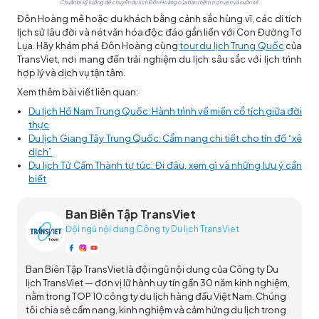
Chuẩn bị kỹ lưỡng để chuyến du lịch Đôn Hoàng của bạn thêm trọn vẹn và suôn sẻ.
Đôn Hoàng mê hoặc du khách bằng cảnh sắc hùng vĩ, các di tích
lịch sử lâu đời và nét văn hóa độc đáo gắn liền với Con Đường Tơ
Lụa. Hãy khám phá Đôn Hoàng cùng
tour du lịch Trung Quốc
của
TransViet, nơi mang đến trải nghiệm du lịch sâu sắc với lịch trình
hợp lý và dịch vụ tận tâm.
Xem thêm bài viết liên quan:
Du lịch Hồ Nam Trung Quốc: Hành trình về miền cổ tích giữa đời
thực
Du lịch Giang Tây Trung Quốc: Cẩm nang chi tiết cho tín đồ “xê
dịch”
Du lịch Tử Cấm Thành tự túc: Đi đâu, xem gì và những lưu ý cần
biết
Ban Biên Tập TransViet
Đội ngũ nội dung Công ty Du lịch TransViet
Ban Biên Tập TransViet là đội ngũ nội dung của Công ty Du
lịch TransViet — đơn vị lữ hành uy tín gần 30 năm kinh nghiệm,
nằm trong TOP 10 công ty du lịch hàng đầu Việt Nam. Chúng
tôi chia sẻ cẩm nang, kinh nghiệm và cảm hứng du lịch trong