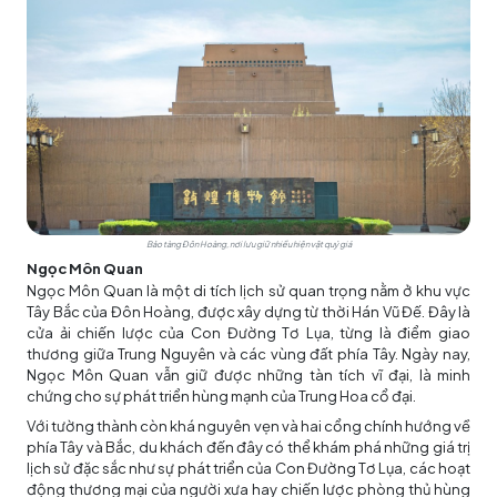
Bảo tàng Đôn Hoàng, nơi lưu giữ nhiều hiện vật quý giá
Ngọc Môn Quan
Ngọc Môn Quan là một di tích lịch sử quan trọng nằm ở khu vực
Tây Bắc của Đôn Hoàng, được xây dựng từ thời Hán Vũ Đế. Đây là
cửa ải chiến lược của Con Đường Tơ Lụa, từng là điểm giao
thương giữa Trung Nguyên và các vùng đất phía Tây. Ngày nay,
Ngọc Môn Quan vẫn giữ được những tàn tích vĩ đại, là minh
chứng cho sự phát triển hùng mạnh của Trung Hoa cổ đại.
Với tường thành còn khá nguyên vẹn và hai cổng chính hướng về
phía Tây và Bắc, du khách đến đây có thể khám phá những giá trị
lịch sử đặc sắc như sự phát triển của Con Đường Tơ Lụa, các hoạt
động thương mại của người xưa hay chiến lược phòng thủ hùng