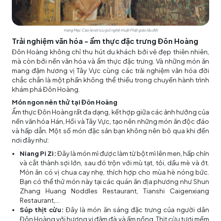
Hang Mạc Cao là nơi lưu giữ nghệ thuật Phật giáo lâu đời
Trải nghiệm văn hóa - ẩm thực đặc trưng Đôn Hoàng
Đôn Hoàng không chỉ thu hút du khách bởi vẻ đẹp thiên nhiên,
mà còn bởi nền văn hóa và ẩm thực đặc trưng. Và những món ăn
mang đậm hương vị Tây Vực cùng các trải nghiệm văn hóa đời
chắc chắn là một phần không thể thiếu trong chuyến hành trình
khám phá Đôn Hoàng.
Món ngon nên thử tại Đôn Hoàng
Ẩm thực Đôn Hoàng rất đa dạng, kết hợp giữa các ảnh hưởng của
nền văn hóa Hán, Hồi và Tây Vực, tạo nên những món ăn độc đáo
và hấp dẫn. Một số món đặc sản bạn không nên bỏ qua khi đến
nơi đây như:
Niang Pi Zi:
Đây là món mì được làm từ bột mì lên men, hấp chín
và cắt thành sợi lớn, sau đó trộn với mù tạt, tỏi, dầu mè và ớt.
Món ăn có vị chua cay nhẹ, thích hợp cho mùa hè nóng bức.
Bạn có thể thử món này tại các quán ăn địa phương như Shun
Zhang Huang Noddles Restaurant, Tianshi Caigenxiang
Restaurant,...
Súp thịt cừu:
Đây là món ăn sáng đặc trưng của người dân
Đôn Hoàng với hương vị đậm đà và ấm nồng. Thịt cừu tươi mềm