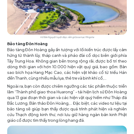
Hồ Bán Nguyệt tuyệt đẹp, nằm giữa sa mạc Mingsha
Bảo tàng Đôn Hoàng
Bảo tàng Đôn Hoàng gây ấn tượng với lối kiến trúc được lấy cảm
hứng từ thành lũy, tháp canh và pháo đài cổ dọc biên giới phía
Tây Trung Hoa. Không gian bên trong rộng rãi, được bố trí theo
dòng thời gian với hơn 10.000 hiện vật quý giá, bao gồm: Bản
sao bích họa Hang Mạc Cao, các hiện vật khảo cổ từ triều Hán
đến Thanh, cùng nhiều mẫu lụa, thẻ tre và binh khí cổ,...
Ngoài ra, bạn còn được chiêm ngưỡng các tác phẩm thuộc triển
lãm “Thành phố giao thoa Huarong” - tái hiện lịch sử Đôn Hoàng
qua 13 giai đoạn thời gian và các hiện vật quý hiếm như Tháp đá
Bắc Lương, Bản thảo Đôn Hoàng,... Đặc biệt, các video tư liệu tại
bảo tàng sẽ giúp bạn thấy được quá trình phát hiện và nghiên
cứu Thạch động kinh thư, nơi lưu giữ hàng ngàn bản kinh Phật
giáo cổ được tìm thấy trong lòng hang đá.