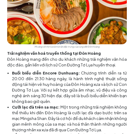
Mì vàng với thịt lừa là món ăn đặc trưng của vùng đất Đôn Hoàng
Trải nghiệm văn hoá truyền thống tại Đôn Hoàng
Đôn Hoàng mang đến cho du khách những trải nghiệm văn hóa
độc đáo, gắn liền với lịch sử Con Đường Tơ Lụa huyền thoại.
Buổi biểu diễn Encore Dunhuang:
Chương trình diễn ra từ
20:00 đến 21:30 hàng ngày, là hành trình nghệ thuật sống
động tái hiện vẻ huy hoàng của Đôn Hoàng xưa và lịch sử Con
Đường Tơ Lụa. Với sự kết hợp giữa âm nhạc, vũ điệu và công
nghệ ánh sáng 3D hiện đại, đây sẽ là buổi biểu diễn khiến bạn
không bao giờ quên.
Cưỡi lạc đà trên sa mạc:
Một trong những trải nghiệm không
thể thiếu khi đến Đôn Hoàng là cưỡi lạc đà dạo bước trên sa
mạc Mingsha Shan. Đây là cơ hội để du khách cảm nhận không
gian mênh mông của sa mạc và hoá thân thành những người
thương nhân xa xưa đã đi qua Con Đường Tơ Lụa.