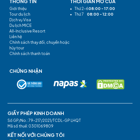
THÔNG TIN
THỜI GIAN MỞ CỬA
Giới thiệu
•
Thứ 2-6
08:00 - 17:00
Tour du lịch
•
Thứ 7
08:00 - 12:00
Dịch vụ Visa
Du lịch MICE
All-Inclusive Resort
Liên hệ
Chính sách thay đổi, chuyển hoặc
hủy tour
Chính sách thanh toán
CHỨNG NHẬN
GIẤY PHÉP KINH DOANH
Số GP/No.: 79-217/2021/TCDL-GP LHQT
Mã số thuế: 0301069809
KẾT NỐI VỚI CHÚNG TÔI