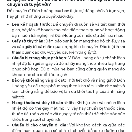
chuyến đi tuyệt vời?
Để chuyến đi Đôn Hoàng của bạn thực sự đáng nhớ và trọn vẹn,
hãy ghi nhớ những bí quyết dưới đây:
Lên kế hoạch trước:
Để chuyến đi suôn sẻ và tiết kiệm thời
gian, hãy lên kế hoạch cho các điểm tham quan và hoạt động
bạn muốn trải nghiệm vì Đôn Hoàng có nhiều địa điểm xa nhau.
Giấy tờ tùy thân:
Đảm bảo bạn luôn mang theo hộ chiếu, visa
và các giấy tờ cá nhân quan trọng khi di chuyển. Đặc biệt là khi
tham quan các khu vực yêu cầu kiểm tra giấy tờ.
Chuẩn bị trang phục phù hợp:
Vì Đôn Hoàng có sự chênh lệch
nhiệt độ lớn giữa ngày và đêm, hãy mang theo nhiều loại trang
phục phù hợp. Dù đi mùa hè, bạn cũng đừng quên mang áo
khoác nhẹ cho buổi tối se lạnh.
Bảo vệ khỏi nắng và gió cát:
Thời tiết khô và nắng gắt ở Đôn
Hoàng yêu cầu bạn phải mang theo kính râm, khăn che mặt và
kem chống nắng để bảo vệ làn da khỏi tác hại của ánh nắng
mặt trời.
Mang thuốc và đồ y tế cần thiết:
Khí hậu khô và chênh lệch
nhiệt độ có thể gây mệt mỏi, vì vậy hãy chuẩn bị thuốc cảm,
thuốc tiêu hóa và các vật dụng y tế cần thiết để chăm sóc sức
khỏe trong suốt chuyến đi.
Chuẩn bị cho chuyến đi dài:
Với khoảng cách xa giữa các
điểm tham quan, bạn sẽ phải di chuyển bằng xe đường dài.