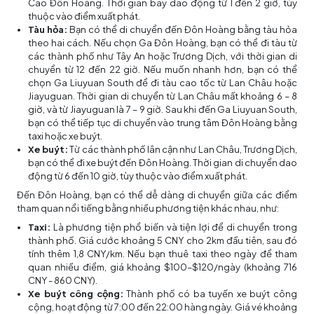
Cao Đôn Hoàng. Thời gian bay dao động từ 1 đến 2 giờ, tùy
thuộc vào điểm xuất phát.
Tàu hỏa:
Bạn có thể di chuyển đến Đôn Hoàng bằng tàu hỏa
theo hai cách. Nếu chọn Ga Đôn Hoàng, bạn có thể đi tàu từ
các thành phố như Tây An hoặc Trương Dịch, với thời gian di
chuyển từ 12 đến 22 giờ. Nếu muốn nhanh hơn, bạn có thể
chọn Ga Liuyuan South để đi tàu cao tốc từ Lan Châu hoặc
Jiayuguan. Thời gian di chuyển từ Lan Châu mất khoảng 6 – 8
giờ, và từ Jiayuguan là 7 – 9 giờ. Sau khi đến Ga Liuyuan South,
bạn có thể tiếp tục di chuyển vào trung tâm Đôn Hoàng bằng
taxi hoặc xe buýt.
Xe buýt:
Từ các thành phố lân cận như Lan Châu, Trương Dịch,
bạn có thể đi xe buýt đến Đôn Hoàng. Thời gian di chuyển dao
động từ 6 đến 10 giờ, tùy thuộc vào điểm xuất phát.
Đến Đôn Hoàng, bạn có thể dễ dàng di chuyển giữa các điểm
tham quan nổi tiếng bằng nhiều phương tiện khác nhau, như:
Taxi:
Là phương tiện phổ biến và tiện lợi để di chuyển trong
thành phố. Giá cước khoảng 5 CNY cho 2km đầu tiên, sau đó
tính thêm 1,8 CNY/km. Nếu bạn thuê taxi theo ngày để tham
quan nhiều điểm, giá khoảng $100–$120/ngày (khoảng 716
CNY - 860 CNY).
Xe buýt công cộng:
Thành phố có ba tuyến xe buýt công
cộng, hoạt động từ 7:00 đến 22:00 hàng ngày. Giá vé khoảng