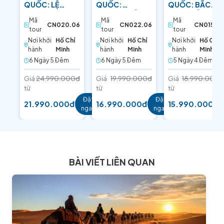
QUỐC: LỆ
QUỐC:
QUỐC: BẮC
GIANG –
THƯỢNG HẢI –
KINH - BẢO VẬT
Mã
Mã
Mã
SHANGRI-LA:
HÀNG CHÂU:
PHƯƠNG ĐÔNG
CN020.06
CN022.06
CN015.05
tour
tour
tour
TIỂU TÂY TẠNG
SẮC HOA ANH
Nơi khởi
Hồ Chí
Nơi khởi
Hồ Chí
Nơi khởi
Hồ Chí
ĐÀO
hành
Minh
hành
Minh
hành
Minh
6 Ngày 5 Ðêm
6 Ngày 5 Ðêm
5 Ngày 4 Ðêm
Giá
24.990.000đ
Giá
19.990.000đ
Giá
18.990.000đ
từ
từ
từ
Đặt
Đặt
21.990.000đ
16.990.000đ
15.990.000đ
ngay
ngay
BÀI VIẾT LIÊN QUAN