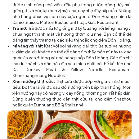
được ninh cùng chả viên, đậu phụ trong nước dùng dậy mùi
gừng, ớt và hồi, tạo nên vị mặn mà, cay nhẹ đầy hấp dẫn. Những
nhà hàng phục vụ món này cực ngon ở Đôn Hoàng chính là
Damo Braised Mutton Restaurant hoặc Xia’s Restaurant,...
Trà mơ:
Trà được nấu từ giống mơ Lý Quang nổi tiếng, mang vị
chua ngọt thanh mát và hương thơm dịu nhẹ. Bạn có thể dễ
dàng tìm thấy trà mơ tại các siêu thị hoặc chợ đêm Đôn Hoàng.
Mì vàng với thịt lừa:
Với sợi mì vàng dai, thịt lừa tươi và hương
vị đậm đà, du khách có thể dễ dàng tìm thấy món mì này tại các
quán ăn ven đường và nhà hàng khắp Đôn Hoàng. Các địa chỉ
mà du khách và dân bản địa yêu thích nhất có thể kể đến như
Daji Donkey Meat & Yellow Noodle Restaurant,
Shunzhanghuang Noodles.
Xiên nướng thịt cừu:
Thịt cừu được ướp với gia vị như muối,
tiêu, bột thì là và ớt, sau đó nướng trên bếp than hồng. Món
xiên nướng này có hương vị cay nồng, thơm ngon, rất hấp dẫn.
Đừng quên thưởng thức xiên thịt cừu tại chợ đêm Shazhou
hoặc quán Dunhuang BBQ Stalls nhé.