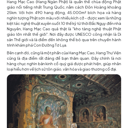
Hang Mạc Cao (Hang Ngàn Phật) là quần thể chùa động Phật
giáo nổi tiếng nhất Trung Quốc, nằm cách Đôn Hoàng khoảng
25km. Với hơn 490 hang động, 45.000m² bích họa và hàng
nghìn tượng Phật sơn màu với nhiều kích cỡ - được xem là những
kiệt tác nghệ thuật xuyên suốt 10 thế kỷ từ thời Bắc Ngụy đến nhà
Nguyên, Hang Mạc Cao quả thật là "kho tàng nghệ thuật Phật
giáo lớn nhất thế giới". Nơi đây được UNESCO công nhận là Di
sản Thế giới và là điểm đến không thể bỏ qua trên chuyến hành
trình khám phá Con Đường Tơ Lụa.
Bên cạnh đó, cũng là một phần của Hang Mạc Cao, Hang Thư Viện
cũng là địa điểm rất đáng để bạn thăm quan. Đây chính là nơi
hàng chục nghìn bản kinh cổ quý giá được phát hiện, giúp nhân
loại hiểu hơn về lịch sử tôn giáo, văn hóa và giao thương cổ đại.