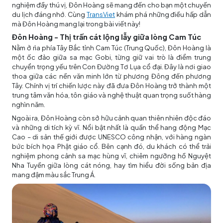
nghiệm đầy thú vị, Đôn Hoàng sẽ mang đến cho bạn một chuyến
du lịch đáng nhớ. Cùng
TransViet
khám phá những điều hấp dẫn
mà Đôn Hoàng mang lại trong bài viết này!
Đôn Hoàng - Thị trấn cát lộng lẫy giữa lòng Cam Túc
Nằm ở rìa phía Tây Bắc tỉnh Cam Túc (Trung Quốc), Đôn Hoàng là
một ốc đảo giữa sa mạc Gobi, từng giữ vai trò là điểm trung
chuyển trọng yếu trên Con Đường Tơ Lụa cổ đại. Đây là nơi giao
thoa giữa các nền văn minh lớn từ phương Đông đến phương
Tây. Chính vị trí chiến lược này đã đưa Đôn Hoàng trở thành một
trung tâm văn hóa, tôn giáo và nghệ thuật quan trọng suốt hàng
nghìn năm.
Ngoài ra, Đôn Hoàng còn sở hữu cảnh quan thiên nhiên độc đáo
và những di tích kỳ vĩ. Nổi bật nhất là quần thể hang động Mạc
Cao – di sản thế giới được UNESCO công nhận, với hàng ngàn
bức bích họa Phật giáo cổ. Bên cạnh đó, du khách có thể trải
nghiệm phong cảnh sa mạc hùng vĩ, chiêm ngưỡng hồ Nguyệt
Nha Tuyền giữa lòng cát nóng, hay tìm hiểu đời sống bản địa
mang đậm màu sắc Trung Á.