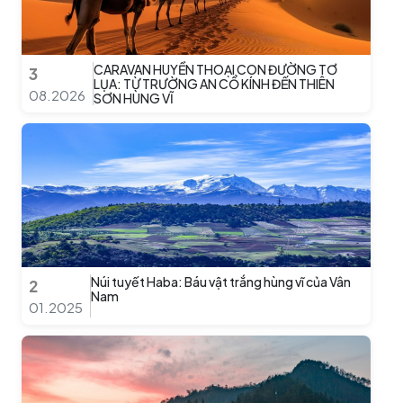
CARAVAN HUYỀN THOẠI CON ĐƯỜNG TƠ
3
LỤA: TỪ TRƯỜNG AN CỔ KÍNH ĐẾN THIÊN
08.2026
SƠN HÙNG VĨ
Núi tuyết Haba: Báu vật trắng hùng vĩ của Vân
2
Nam
01.2025