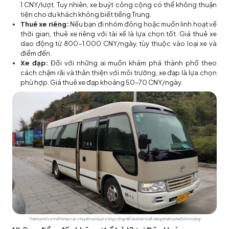
1 CNY/lượt. Tuy nhiên, xe buýt công cộng có thể không thuận
tiện cho du khách không biết tiếng Trung.
Thuê xe riêng:
Nếu bạn đi nhóm đông hoặc muốn linh hoạt về
thời gian, thuê xe riêng với tài xế là lựa chọn tốt. Giá thuê xe
dao động từ 800-1.000 CNY/ngày, tùy thuộc vào loại xe và
điểm đến.
Xe đạp:
Đối với những ai muốn khám phá thành phố theo
cách chậm rãi và thân thiện với môi trường, xe đạp là lựa chọn
phù hợp. Giá thuê xe đạp khoảng 50–70 CNY/ngày.
Thành phố có triển khai các chuyến xe buýt công cộng để du khách dễ dàng khám phá Đôn Hoàng