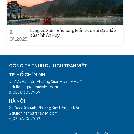
Làng cổ Xidi – Bảo tàng kiến trúc mở độc đáo
2
của tỉnh An Huy
01.2025
CÔNG TY TNHH DU LỊCH TRẦN VIỆT
TP.HỒ CHÍ MINH
82 Võ Văn Tần, Phường Xuân Hòa, TP.HCM
dulich.sgn@transviet.com
(028)7305 7939
HÀ NỘI
9 Đào Duy Anh, Phường Kim Liên, Hà Nội
dulich.han@transviet.com
(024)7305 7939