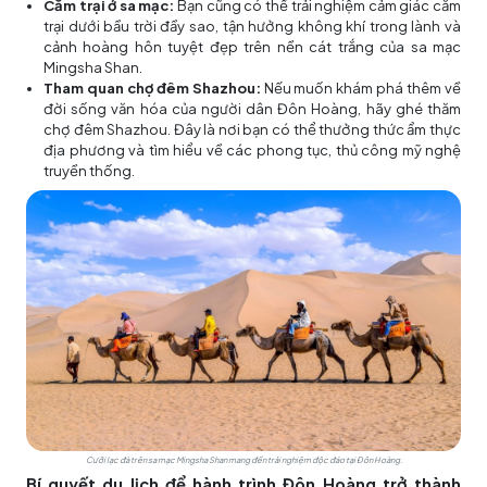
Cắm trại ở sa mạc:
Bạn cũng có thể trải nghiệm cảm giác cắm
trại dưới bầu trời đầy sao, tận hưởng không khí trong lành và
cảnh hoàng hôn tuyệt đẹp trên nền cát trắng của sa mạc
Mingsha Shan.
Tham quan chợ đêm Shazhou:
Nếu muốn khám phá thêm về
đời sống văn hóa của người dân Đôn Hoàng, hãy ghé thăm
chợ đêm Shazhou. Đây là nơi bạn có thể thưởng thức ẩm thực
địa phương và tìm hiểu về các phong tục, thủ công mỹ nghệ
truyền thống.
Cưỡi lạc đà trên sa mạc Mingsha Shan mang đến trải nghiệm độc đáo tại Đôn Hoàng.
Bí quyết du lịch để hành trình Đôn Hoàng trở thành