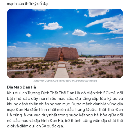
mạnh của thời kỳ cổ đại.
Ngọc Môn Quan là cửa ải lịch sử của Con Đường Tơ Lụa thời xưa
Địa Mạo Đan Hà
Khu du lịch Trương Dịch Thất Thải Đan Hà có diện tích 50km², nổi
bật nhờ các dãy núi nhiều màu sắc, địa tầng xếp lớp kỳ ảo và
khung cảnh thiên nhiên ngoạn mục. Được mệnh danh là vùng địa
mạo Đan Hà điển hình nhất miền Bắc Trung Quốc, Thất Thải Đan
Hà cũng là khu vực duy nhất trong nước kết hợp hài hòa giữa đồi
núi sắc màu và địa hình Đan Hà, trở thành công viên địa chất thế
giới và điểm du lịch 5A quốc gia.