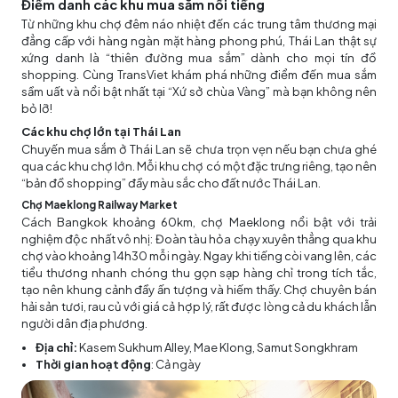
Điểm danh các khu mua sắm nổi tiếng
Từ những khu chợ đêm náo nhiệt đến các trung tâm thương mại
đẳng cấp với hàng ngàn mặt hàng phong phú, Thái Lan thật sự
xứng danh là “thiên đường mua sắm” dành cho mọi tín đồ
shopping. Cùng TransViet khám phá những điểm đến mua sắm
sầm uất và nổi bật nhất tại “Xứ sở chùa Vàng” mà bạn không nên
bỏ lỡ!
Các khu chợ lớn tại Thái Lan
Chuyến mua sắm ở Thái Lan sẽ chưa trọn vẹn nếu bạn chưa ghé
qua các khu chợ lớn. Mỗi khu chợ có một đặc trưng riêng, tạo nên
“bản đồ shopping” đầy màu sắc cho đất nước Thái Lan.
Chợ Maeklong Railway Market
Cách Bangkok khoảng 60km, chợ Maeklong nổi bật với trải
nghiệm độc nhất vô nhị: Đoàn tàu hỏa chạy xuyên thẳng qua khu
chợ vào khoảng 14h30 mỗi ngày. Ngay khi tiếng còi vang lên, các
tiểu thương nhanh chóng thu gọn sạp hàng chỉ trong tích tắc,
tạo nên khung cảnh đầy ấn tượng và hiếm thấy. Chợ chuyên bán
hải sản tươi, rau củ với giá cả hợp lý, rất được lòng cả du khách lẫn
người dân địa phương.
Địa chỉ:
Kasem Sukhum Alley, Mae Klong, Samut Songkhram
Thời gian hoạt động
: Cả ngày