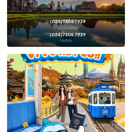
(028)7305 7939
TP.Hồ Chí Minh
(024)7305 7939
Hà Nội