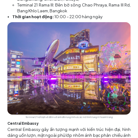
Terminal 21 Rama III: Bên bờ sông Chao Phraya, Rama III Rd,
Bang Khlo Laem, Bangkok
Thời gian hoạt động:
10:00 – 22:00 hàng ngày
Terminal 21 nổi bật về đêm với ánh đèn lung linh và các mô hình trang trí hoành tráng
Central Embassy
Central Embassy gây ấn tượng mạnh với kiến trúc hiện đại, hình
dáng uốn lượn, mặt ngoài phủ lớp nhôm ánh bạc phản chiếu ánh