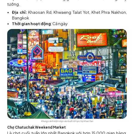
tưởng.
Địa chỉ:
Khaosan Rd, Khwaeng Talat Yot, Khet Phra Nakhon,
Bangkok
Thời gian hoạt động
: Cả ngày
Khung cảnh nhộn nhịp vào buổi tối tại chợ Khao San
Chợ Chatuchak Weekend Market
Là chợ cuối tuần lớn nhất Bangkok với hơn 15.000 gian hàng,