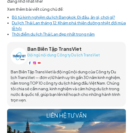
đáng nhớ nhất nhé!
Xem thêm bài viết cùng chủ đề:
Bỏ túi kinh nghiệm du lịch Bangkok: Đi đâu, ăn gì, chơi gì?
Du lịch Thái Lan tháng 12: Khám phá thiên đường nhiệt đới mùa
lễ hội
Thời điểm du lịch Thái Lan đẹp nhất trong năm
Ban Biên Tập TransViet
Đội ngũ nội dung Công ty Du lịch TransViet
Ban Biên Tập TransViet là đội ngũ nội dung của Công ty Du
lịch TransViet — đơn vị lữ hành uy tín gần 30 năm kinh nghiệm,
nằm trong TOP 10 công ty du lịch hàng đầu Việt Nam. Chúng
tôi chia sẻ cẩm nang, kinh nghiệm và cảm hứng du lịch trong
nước & quốc tế, giúp bạn lên kế hoạch cho những hành trình
trọn vẹn.
LIÊN HỆ TƯ VẤN