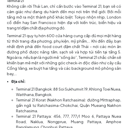
Terminal 21
Không cần rời Thái Lan, chỉ cần bước vào Terminal 21, bạn sẽ có
cảm giác như đang du hành đến mọi nơi trên thế giới. Bởi mỗi
tầng mở ra một thành phố khác biệt: Tokyo nhộn nhịp, London
cổ điển hay San Francisco hiện đại với kiến trúc, biển hiệu và
trang trí đậm chất địa phương đó.
Terminal 21 quy tụ hơn 600 cửa hàng cung cấp đủ mọi mặt hàng
từ thời trang địa phương, phụ kiện, mỹ phẩm,... Khi đến đây, bạn
nhất định phải đến food court đậm chất Thái – nơi các món ăn
đường phố được nâng tầm, sạch sẽ và hợp túi tiền tại tầng 5.
Ngoài ra, nếu bạn là người mê “sống ảo”, Terminal 21 chắc chắn sẽ
khiến bạn mê mệt với những góc check-in độc đáo như cây cầu
Cổng Vàng, xe buýt hai tầng và các background mô phỏng sân
bay,...
Địa chỉ:
Terminal 21 Bangkok: 88 Soi Sukhumvit 19, Khlong Toei Nuea,
Watthana, Bangkok.
Terminal 21 Korat (Nakhon Ratchasima): đường Mittraphap,
gần ngã tư Ratchasima-Chokchai, Quận Mueang Nakhon
Ratchasima.
Terminal 21 Pattaya: 456, 777, 777/1 Moo 6, Pattaya Nuea
Road, Naklua, Nongprue, Muang Pattaya, Amphoe
Banglamung, Chonburi, Pattaya,