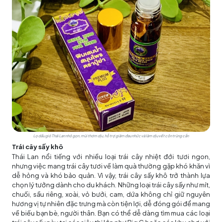
Lọ dầu gió Thái Lan nhỏ gọn, mùi thơm dịu, hỗ trợ giảm đau nhức và làm dịu vết côn trùng cắn
Trái cây sấy khô
Thái Lan nổi tiếng với nhiều loại trái cây nhiệt đới tươi ngon,
nhưng việc mang trái cây tươi về làm quà thường gặp khó khăn vì
dễ hỏng và khó bảo quản. Vì vậy, trái cây sấy khô trở thành lựa
chọn lý tưởng dành cho du khách. Những loại trái cây sấy như mít,
chuối, sầu riêng, xoài, vỏ bưởi, cam, dứa không chỉ giữ nguyên
hương vị tự nhiên đặc trưng mà còn tiện lợi, dễ đóng gói để mang
về biếu bạn bè, người thân. Bạn có thể dễ dàng tìm mua các loại