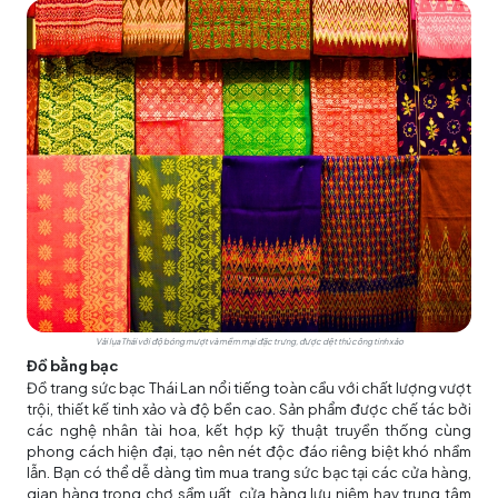
Vải lụa Thái với độ bóng mượt và mềm mại đặc trưng, được dệt thủ công tinh xảo
Đồ bằng bạc
Đồ trang sức bạc Thái Lan nổi tiếng toàn cầu với chất lượng vượt
trội, thiết kế tinh xảo và độ bền cao. Sản phẩm được chế tác bởi
các nghệ nhân tài hoa, kết hợp kỹ thuật truyền thống cùng
phong cách hiện đại, tạo nên nét độc đáo riêng biệt khó nhầm
lẫn. Bạn có thể dễ dàng tìm mua trang sức bạc tại các cửa hàng,
gian hàng trong chợ sầm uất, cửa hàng lưu niệm hay trung tâm