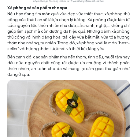
Chạm khắc gỗ thủ công với họa tiết truyền thống đậm chất Thái Lan.
Xà phòng và sản phẩm cho spa
Nếu bạn đang tìm món quà vừa đẹp vừa thiết thực, xà phòng thủ
công của Thái Lan sẽ là lựa chọn lý tưởng. Xà phòng được làm từ
các nguyên liệu thiên nhiên như dừa, sả chanh, nghệ,... không chỉ
giúp làm sạch mà còn dưỡng da hiệu quả. Những bánh xà phòng
thủ công với hình dáng hoa, trái cây vừa bắt mắt, vừa tỏa hương
thơm nhẹ nhàng, tự nhiên. Trong đó, xà phòng xoài là món “best-
seller” với hương thơm tươi mát và thiết kế đáng yêu.
Bên cạnh đó, các sản phẩm như nến thơm, tinh dầu, muối tắm hay
dầu dừa nguyên chất cũng rất được ưa chuộng vì thành phần
thiên nhiên, an toàn cho da và mang lại cảm giác thư giãn như
đang ở spa.