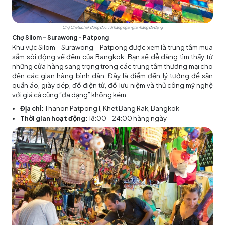
Chợ Chatuchak đông đúc với hàng ngàn gian hàng đa dạng
Chợ
Silom - Surawong - Patpong
Khu vực Silom – Surawong – Patpong được xem là trung tâm mua
sắm sôi động về đêm của Bangkok. Bạn sẽ dễ dàng tìm thấy từ
những cửa hàng sang trọng trong các trung tâm thương mại cho
đến các gian hàng bình dân. Đây là điểm đến lý tưởng để săn
quần áo, giày dép, đồ điện tử, đồ lưu niệm và thủ công mỹ nghệ
với giá cả cũng “đa dạng” không kém.
Địa chỉ:
Thanon Patpong 1, Khet Bang Rak, Bangkok
Thời gian hoạt động:
18:00 – 24:00 hàng ngày