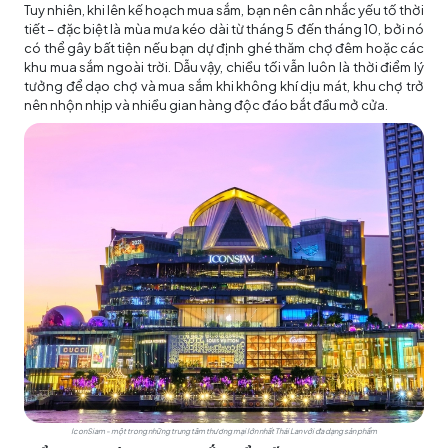
Tuy nhiên, khi lên kế hoạch mua sắm, bạn nên cân nhắc yếu tố thời
tiết – đặc biệt là mùa mưa kéo dài từ tháng 5 đến tháng 10, bởi nó
có thể gây bất tiện nếu bạn dự định ghé thăm chợ đêm hoặc các
khu mua sắm ngoài trời. Dẫu vậy, chiều tối vẫn luôn là thời điểm lý
tưởng để dạo chợ và mua sắm khi không khí dịu mát, khu chợ trở
nên nhộn nhịp và nhiều gian hàng độc đáo bắt đầu mở cửa.
IconSiam - một trong những trung tâm thương mại lớn nhất Thái Lan với đa dạng sản phẩm