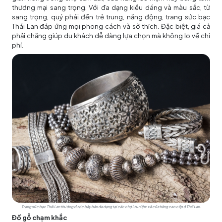
thương mại sang trọng. Với đa dạng kiểu dáng và màu sắc, từ
sang trọng, quý phái đến trẻ trung, năng động, trang sức bạc
Thái Lan đáp ứng mọi phong cách và sở thích. Đặc biệt, giá cả
phải chăng giúp du khách dễ dàng lựa chọn mà không lo về chi
phí.
Trang sức bạc Thái Lan thường được bày bán đa dạng tại các chợ lưu niệm và cửa hàng cao cấp ở Thái Lan.
Đồ gỗ chạm khắc