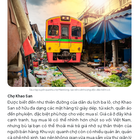
Tàu chạy xuyên qua khu chợ Maeklong, tạo nên cảnh tượng độc đáo hiếm có.
Chợ Khao San
Được biết đến như thiên đường của dân du lịch ba lô, chợ Khao
San sở hữu đa dạng các mặt hàng từ giày dép, túi xách, quần áo
đến phụ kiện, đặc biệt phù hợp cho việc mua sỉ. Giá cả ở đây khá
cạnh tranh, tuy mua lẻ có thể nhỉnh hơn chút so với Việt Nam,
nhưng bù lại bạn có thể thoải mái trả giá nhờ sự thân thiện của
người bán hàng. Khu vực quanh chợ còn có nhiều quán ăn, quán
cà phê nhỏ xinh, tạo nên không gian vừa mua sắm vừa thư giãn lý