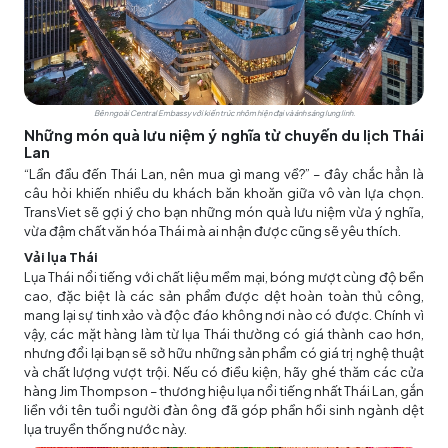
Bên ngoài Central Embassy với kiến trúc nhôm hiện đại và ánh sáng lung linh.
Những món quà lưu niệm ý nghĩa từ chuyến du lịch Thái
Lan
“Lần đầu đến Thái Lan, nên mua gì mang về?” – đây chắc hẳn là
câu hỏi khiến nhiều du khách băn khoăn giữa vô vàn lựa chọn.
TransViet sẽ gợi ý cho bạn những món quà lưu niệm vừa ý nghĩa,
vừa đậm chất văn hóa Thái mà ai nhận được cũng sẽ yêu thích.
Vải lụa Thái
Lụa Thái nổi tiếng với chất liệu mềm mại, bóng mượt cùng độ bền
cao, đặc biệt là các sản phẩm được dệt hoàn toàn thủ công,
mang lại sự tinh xảo và độc đáo không nơi nào có được. Chính vì
vậy, các mặt hàng làm từ lụa Thái thường có giá thành cao hơn,
nhưng đổi lại bạn sẽ sở hữu những sản phẩm có giá trị nghệ thuật
và chất lượng vượt trội. Nếu có điều kiện, hãy ghé thăm các cửa
hàng Jim Thompson – thương hiệu lụa nổi tiếng nhất Thái Lan, gắn
liền với tên tuổi người đàn ông đã góp phần hồi sinh ngành dệt
lụa truyền thống nước này.