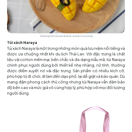
Xà phòng hình trái xoài rất được du khách ưa chuộng
Túi xách Naraya
Túi xách Naraya là một trong những món quà lưu niệm nổi tiếng và
được ưa chuộng nhất khi du lịch Thái Lan. Với đặc trưng là chất
liệu vải cotton mềm mại, bền chắc và đa dạng mẫu mã, túi Naraya
chinh phục người dùng bởi thiết kế nhẹ nhàng, nữ tính, thường
được điểm xuyết nơ vải đặc trưng. Sản phẩm có nhiều kích cỡ,
phù hợp từ đi chơi, đi làm đến dạo phố, lại dễ giặt và bảo quản. Dù
mang đậm phong cách thủ công nhưng túi Naraya vẫn đảm bảo
độ bền cao và mức giá vô cùng hợp lý, phù hợp với mọi đối tượng
người dùng.