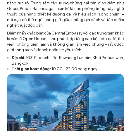
nắng rực rỡ. Trung tâm tập trung những cái tên đình đám như
Gucci, Prada, Balenciaga,... xen kẽ là các phòng trưng bày nghệ
thuật, cửa hàng thiết kế đương đại và hiệu sách “sống chậm” –
nơi bạn có thể ngồi hàng giờ giữa những giá sách và tác phẩm
nghệ thuật độc bản.
Điểm nhấn khác biệt của Central Embassy với các trung tâm khác
là nằm ở Open House – khu phức hợp tầng cao kết hợp café, thư
viện, phòng triển lãm và không gian làm việc chung – rất được
giới sáng tạo và doanh nhân trẻ yêu thích.
Địa chỉ:
1031 Ploenchit Rd, Khwaeng Lumpini, Khet Pathumwan,
Bangkok
Thời gian hoạt động:
10:00 – 22:00 hàng ngày