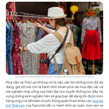
Note ngay một số kinh nghiệm để mua được sản phẩm chất lượng với giá hợp lý khi tới Thái Lan
Mua sắm tại Thái Lan không chỉ là việc săn tìm những món đồ đa
dạng, giá tốt mà còn là hành trình khám phá văn hóa đặc sắc và
trải nghiệm nhịp sống vừa hiện đại vừa truyền thống nơi đây. Hy
vọng những kinh nghiệm trên sẽ giúp bạn dễ dàng tìm được món
hàng ưng ý và tiết kiệm chi phí. Đừng quên tham khảo các
tour du
lịch Thái Lan
của TransViet để có hành trình an toàn, trọn vẹn và