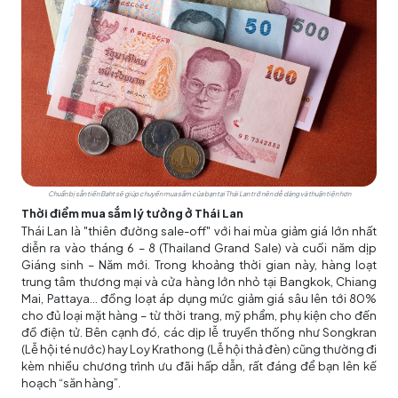
Chuẩn bị sẵn tiền Baht sẽ giúp chuyến mua sắm của bạn tại Thái Lan trở nên dễ dàng và thuận tiện hơn
Thời điểm mua sắm lý tưởng ở Thái Lan
Thái Lan là "thiên đường sale-off" với hai mùa giảm giá lớn nhất
diễn ra vào tháng 6 – 8 (Thailand Grand Sale) và cuối năm dịp
Giáng sinh – Năm mới. Trong khoảng thời gian này, hàng loạt
trung tâm thương mại và cửa hàng lớn nhỏ tại Bangkok, Chiang
Mai, Pattaya… đồng loạt áp dụng mức giảm giá sâu lên tới 80%
cho đủ loại mặt hàng – từ thời trang, mỹ phẩm, phụ kiện cho đến
đồ điện tử. Bên cạnh đó, các dịp lễ truyền thống như Songkran
(Lễ hội té nước) hay Loy Krathong (Lễ hội thả đèn) cũng thường đi
kèm nhiều chương trình ưu đãi hấp dẫn, rất đáng để bạn lên kế
hoạch “săn hàng”.