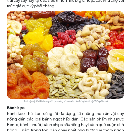
trái cây sấy này tại các siêu thị lớn như Big C hoặc các khu chợ với
mức giá cực kỳ phải chăng.
Trái cây sấy khô Thái Lan giữ trọn hương vị tự nhiên, chuẩn “vựa trái cây” Đông Nam Á
Bánh kẹo
Bánh kẹo Thái Lan cũng rất đa dạng, từ những món ăn vặt cay
nồng đến các loại bánh ngọt hấp dẫn. Các sản phẩm như mực
Bento, bánh chuối, bánh chips sầu riêng hay bánh quế cuộn chà
bông,... nằm trong top bán chạy nhất nhờ hương vị thơm ngon