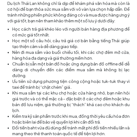
Du lịch Thái Lan không chỉ là dịp để khám phá văn hóa mà còn là
cơ hội để bạn thỏa sức mua sắm với vô vàn lựa chọn hấp dẫn. Để
tránh những phiền phức không đáng có và mua được hàng ưng ý
với giá tốt, bạn nên tham khảo thêm một số lưu ý dưới đây:
Học cách trả giá khéo léo với người bán hàng địa phương để
có mức giá tốt nhất.
Học một số câu hỏi, câu trả giá cơ bản bằng tiếng Thái giúp
tạo thiện cảm và dễ dàng giao tiếp.
Nên đi mua sắm vào buổi chiều tối, khi các chợ đêm mở cửa,
hàng hóa đa dạng và giá thường mềm hơn.
Chuẩn bị sẵn một bản đồ hoặc ứng dụng bản đồ offline để dễ
dàng di chuyển đến các điểm mua sắm mà không bị lạc
đường.
Ưu tiên sử dụng phương tiện công cộng hoặc tuk-tuk thay vì
taxi để tránh bị “chặt chém” giá..
Khi mua sắm tại các khu chợ hoặc cửa hàng nhỏ, bạn nên hỏi
giá trước và có thể mặc cả – đặc biệt ở các chợ đêm hoặc khu
bán đồ lưu niệm, giá thường bị “thách” khá cao cho khách du
lịch.
Kiểm tra kỹ sản phẩm trước khi mua, đồng thời yêu cầu hóa đơn
hoặc biên lai để bảo vệ quyền lợi khi cần đổi trả.
Đổi tiền baht vừa đủ dùng để tránh mất phí đổi tiền nhiều lần và
mang theo thẻ thanh toán quốc tế để tiện lợi hơn.