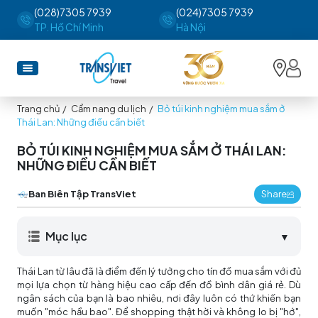
(028)7305 7939
(024)7305 7939
TP. Hồ Chí Minh
Hà Nội
Trang chủ
/
Cẩm nang du lịch
/
Bỏ túi kinh nghiệm mua sắm ở
Thái Lan: Những điều cần biết
BỎ TÚI KINH NGHIỆM MUA SẮM Ở THÁI LAN:
NHỮNG ĐIỀU CẦN BIẾT
Ban Biên Tập TransViet
Share
Mục lục
▼
Thái Lan từ lâu đã là điểm đến lý tưởng cho tín đồ mua sắm với đủ
mọi lựa chọn từ hàng hiệu cao cấp đến đồ bình dân giá rẻ. Dù
ngân sách của bạn là bao nhiêu, nơi đây luôn có thứ khiến bạn
muốn "móc hầu bao". Để shopping thật hời và không lo bị "hớ",