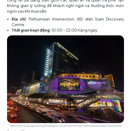
cũng rất đa dạng, bao gồm các quán ăn và quán cà phê, tạo
không gian lý tưởng để khách nghỉ ngơi và thưởng thức món
ngon sau khi mua sắm.
Địa chỉ:
Pathumwan Intersection, đối diện Siam Discovery
Centre
Thời gian hoạt động:
10:00 – 22:00 hàng ngày
MBK Center tọa lạc ngay tại trung tâm Bangkok, chỉ cách trạm BTS Siam và BTS National Stadium vài phút đi bộ