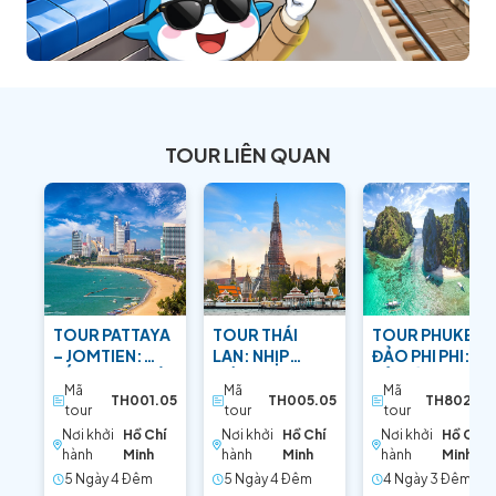
TOUR LIÊN QUAN
TOUR PATTAYA
TOUR THÁI
TOUR PHUKET –
– JOMTIEN:
LAN: NHỊP
ĐẢO PHI PHI:
SẮC XANH MIỀN
SỐNG
BẢN TÌNH CA
Mã
Mã
Mã
NHIỆT ĐỚI
BANGKOK –
BIỂN ĐẢO
TH001.05
TH005.05
TH802.04
tour
tour
tour
PATTAYA RỰC
Nơi khởi
Hồ Chí
Nơi khởi
Hồ Chí
Nơi khởi
Hồ Chí
RỠ
hành
Minh
hành
Minh
hành
Minh
5 Ngày 4 Ðêm
5 Ngày 4 Ðêm
4 Ngày 3 Ðêm