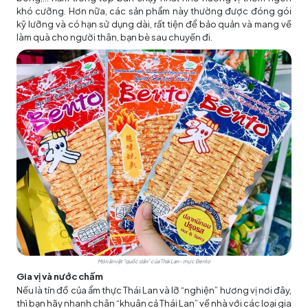
khó cưỡng. Hơn nữa, các sản phẩm này thường được đóng gói
kỹ lưỡng và có hạn sử dụng dài, rất tiện để bảo quản và mang về
làm quà cho người thân, bạn bè sau chuyến đi.
Món ăn vặt “quốc dân” của Thái Lan - mực Bento
Gia vị và nước chấm
Nếu là tín đồ của ẩm thực Thái Lan và lỡ “nghiện” hương vị nơi đây,
thì bạn hãy nhanh chân “khuân cả Thái Lan” về nhà với các loại gia