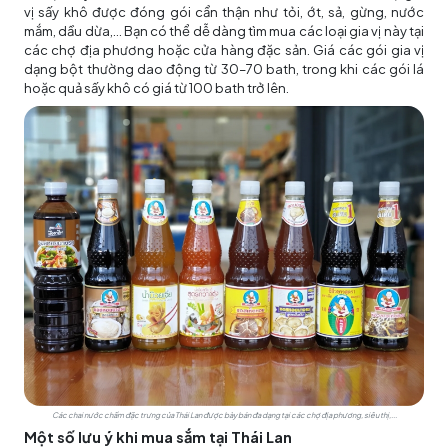
vị sấy khô được đóng gói cẩn thận như tỏi, ớt, sả, gừng, nước
mắm, dầu dừa,… Bạn có thể dễ dàng tìm mua các loại gia vị này tại
các chợ địa phương hoặc cửa hàng đặc sản. Giá các gói gia vị
dạng bột thường dao động từ 30–70 bath, trong khi các gói lá
hoặc quả sấy khô có giá từ 100 bath trở lên.
Các chai nước chấm đặc trưng của Thái Lan được bày bán đa dạng tại các chợ địa phương, siêu thị,...
Một số lưu ý khi mua sắm tại Thái Lan