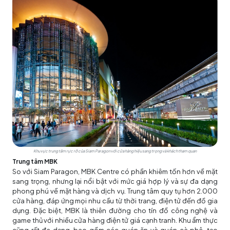
Khu vực trung tâm rực rỡ của Siam Paragon với cửa hàng hiệu sang trọng và khách tham quan
Trung tâm MBK
So với Siam Paragon, MBK Centre có phần khiêm tốn hơn về mặt
sang trọng, nhưng lại nổi bật với mức giá hợp lý và sự đa dạng
phong phú về mặt hàng và dịch vụ. Trung tâm quy tụ hơn 2.000
cửa hàng, đáp ứng mọi nhu cầu từ thời trang, điện tử đến đồ gia
dụng. Đặc biệt, MBK là thiên đường cho tín đồ công nghệ và
game thủ với nhiều cửa hàng điện tử giá cạnh tranh. Khu ẩm thực