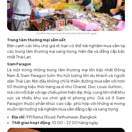
Chợ đêm Patpong thu hút rất nhiều khách du lịch nước ngoài.
Trung tâm thương mại sầm uất
Bên cạnh các khu chợ giá rẻ, bạn có thể trải nghiệm mua sắm tại
các trung tâm thương mại sang trọng, hiện đại và đẳng cấp bậc
nhất Thái Lan.
Siam Paragon
Là một trong những trung tâm thương mại lớn bậc nhất Đông
Nam Á, Siam Paragon luôn thu hút lượng lớn du khách và người
dân Thái Lan. Nơi đây không chỉ là thiên đường mua sắm với hơn
50 thương hiệu thời trang xa xỉ như Chanel, Dior, Louis Vuitton,...
mà còn nổi bật với rạp chiếu phim hiện đại, thủy cung lớn nhất khu
vực và nhiều khu vui chơi giải trí phong phú. Giá cả ở Siam
Paragon thuộc phân khúc cao cấp, phù hợp với những ai mong
muốn tận hưởng trải nghiệm mua sắm đẳng cấp và sang trọng.
Địa chỉ:
991 Rama 1 Road, Pathumwan, Bangkok
Thời gian hoạt động:
10:00 – 22:00 hàng ngày