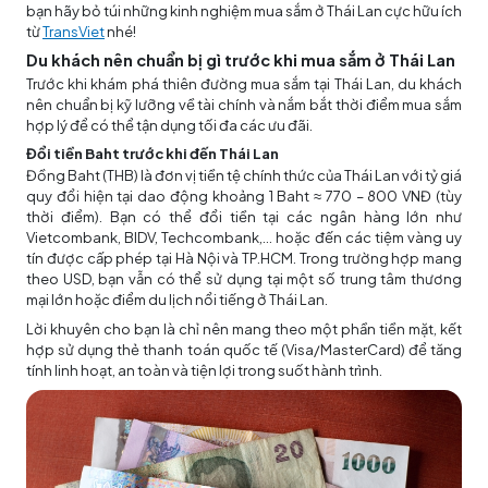
bạn hãy bỏ túi những kinh nghiệm mua sắm ở Thái Lan cực hữu ích
từ
TransViet
nhé!
Du khách nên chuẩn bị gì trước khi mua sắm ở Thái Lan
Trước khi khám phá thiên đường mua sắm tại Thái Lan, du khách
nên chuẩn bị kỹ lưỡng về tài chính và nắm bắt thời điểm mua sắm
hợp lý để có thể tận dụng tối đa các ưu đãi.
Đổi tiền Baht trước khi đến Thái Lan
Đồng Baht (THB) là đơn vị tiền tệ chính thức của Thái Lan với tỷ giá
quy đổi hiện tại dao động khoảng 1 Baht ≈ 770 – 800 VNĐ (tùy
thời điểm). Bạn có thể đổi tiền tại các ngân hàng lớn như
Vietcombank, BIDV, Techcombank,… hoặc đến các tiệm vàng uy
tín được cấp phép tại Hà Nội và TP.HCM. Trong trường hợp mang
theo USD, bạn vẫn có thể sử dụng tại một số trung tâm thương
mại lớn hoặc điểm du lịch nổi tiếng ở Thái Lan.
Lời khuyên cho bạn là chỉ nên mang theo một phần tiền mặt, kết
hợp sử dụng thẻ thanh toán quốc tế (Visa/MasterCard) để tăng
tính linh hoạt, an toàn và tiện lợi trong suốt hành trình.