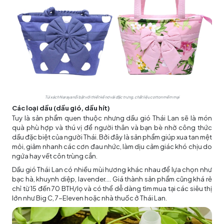
Túi xách Naraya nổi bật với thiết kế nơ vải đặc trưng, chất liệu cotton mềm mại
Các loại dầu (dầu gió, dầu hít)
Tuy là sản phẩm quen thuộc nhưng dầu gió Thái Lan sẽ là món
quà phù hợp và thú vị để người thân và bạn bè nhờ công thức
dầu đặc biệt của người Thái. Bởi đây là sản phẩm giúp xua tan mệt
mỏi, giảm nhanh các cơn đau nhức, làm dịu cảm giác khó chịu do
ngứa hay vết côn trùng cắn.
Dầu gió Thái Lan có nhiều mùi hương khác nhau để lựa chọn như
bạc hà, khuynh diệp, lavender.... Giá thành sản phẩm cũng khá rẻ
chỉ từ 15 đến 70 BTH/lọ và có thể dễ dàng tìm mua tại các siêu thị
lớn như Big C, 7-Eleven hoặc nhà thuốc ở Thái Lan.