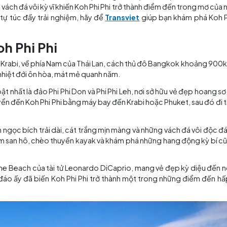
ái Lan, nơi mà chỉ cần đặt chân đến, bạn sẽ ngỡ như lạc và
t và những vách đá vôi kỳ vĩ khiến Koh Phi Phi trở thành đi
n du lịch tự túc đầy trải nghiệm, hãy để
Transviet
giúp 
đảo Koh Phi Phi
ài khơi tỉnh Krabi, về phía Nam của Thái Lan, cách thủ đ
i khí hậu nhiệt đới ôn hòa, mát mẻ quanh năm.
 đó nổi bật nhất là đảo Phi Phi Don và Phi Phi Leh, nơi sở
ng di chuyển đến Koh Phi Phi bằng máy bay đến Krabi hoặ
i biển xanh ngọc bích trải dài, cát trắng mịn màng và nh
ặn biển ngắm san hô, chèo thuyền kayak và khám phá nhữn