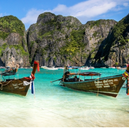
a bộ phim The Beach của tài tử Leonardo DiCaprio, mang v
nét độc đáo ấy đã biến Koh Phi Phi trở thành một tron