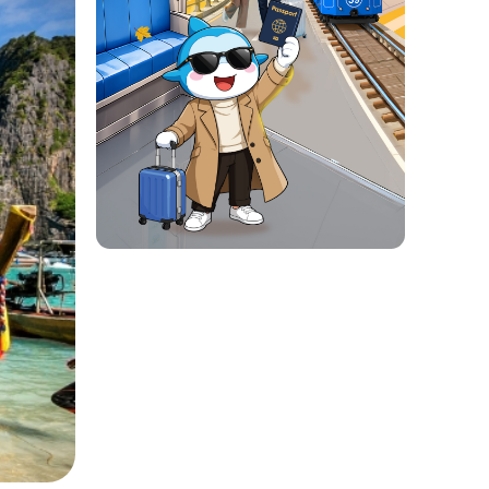
ẻ đẹp kỳ diệu đến nỗi bất kỳ ai
g những điểm đến hấp dẫn nhất