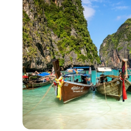
Đặc biệt, vịnh Maya – nơi từng là bối cảnh củ
đặt chân đến cũng đều mê mẩn. Chính những 
Đông Nam Á.