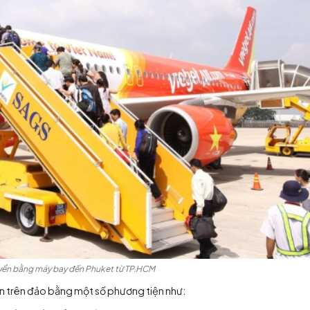
 bị hành lý kỹ càng cho chuyến đi du lịch tại Đảo Koh Phi Phi
hi đi du lịch tại đảo Koh Phi P
ến đảo Koh Phi Phi. Vì vậy, bạn sẽ cần phải bay đến Ban
ỉ khoảng 2 tiếng. Nếu xuất phát từ Bangkok, bạn có thể
 lý và nhiều chuyến bay trong ngày để đến Phuket.
 cao tốc hoặc phà để đến Koh Phi Phi. Thời gian đi mất k
.000 đồng cho một chiều. Để tránh tình trạng hết vé, bạ