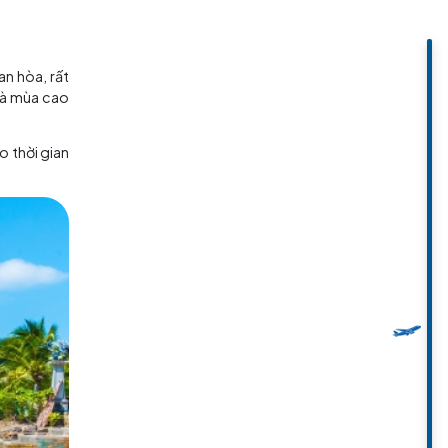
lặng và ánh nắng chan hòa, rất
 Đặc biệt, đây cũng là mùa cao
mùa. Nếu chọn đi vào thời gian
i.