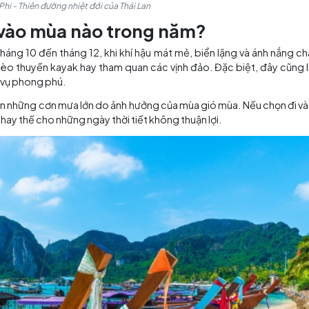
Đảo Koh Phi Phi - Thiên đường nhiệt đới của Thái Lan
hi Phi vào mùa nào trong năm?
hi là từ tháng 10 đến tháng 12, khi khí hậu mát mẻ, biển 
lặn biển, chèo thuyền kayak hay tham quan các vịnh đảo.
 nhiều dịch vụ phong phú.
g xuyên đón những cơn mưa lớn do ảnh hưởng của mùa gió 
hương án thay thế cho những ngày thời tiết không thuận lợ