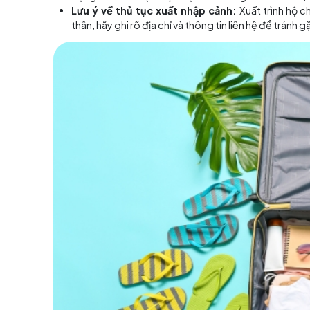
Tháng 
Cần chuẩn bị gì trước khi
Trước khi bắt đầu hành trình khám phá đảo Koh P
Giấy tờ cần thiết:
Chuẩn bị hộ chiếu còn
công dân để phòng trường hợp thất lạc hà
Đổi tiền baht:
Đổi tiền trước ở Việt Nam đ
Chuẩn bị hành lý:
Mang trang phục phù h
dụng cá nhân. Đặc biệt, bạn nên mang th
Lưu ý về thủ tục xuất nhập cảnh:
Xuất 
thân, hãy ghi rõ địa chỉ và thông tin liên hệ