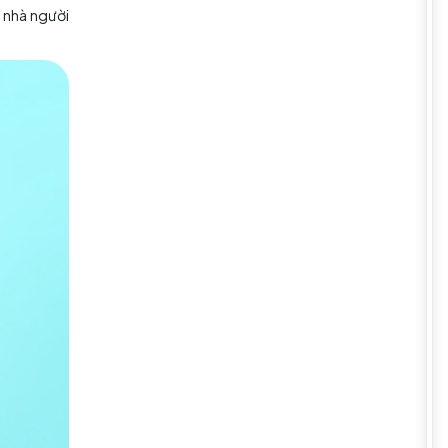
n sẻ và thú vị hơn:
g khách sạn và bản sao căn cước
 thanh toán vé tàu, mua sắm.
 đi biển, thuốc men và các vật
ián đoạn.
 quan Thái Lan. Nếu ở nhà người