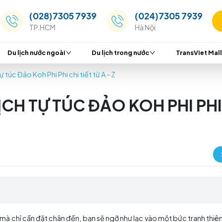
(028)7305 7939
(024
TP.HCM
Hà Nộ
Du lịch nước ngoài
Du lịch trong nước
 du lịch tự túc Đảo Koh Phi Phi chi tiết từ A - Z
U LỊCH TỰ TÚC ĐẢO KOH