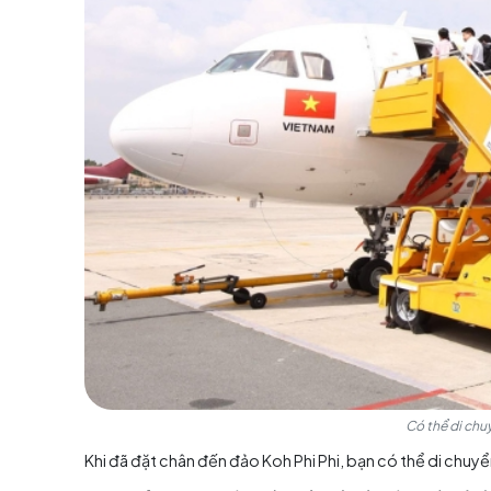
Nên chuẩn
Sử dụng phương tiện nào k
Hiện tại, Việt Nam chưa có đường bay thẳng đ
tuyến bay thẳng đến Phuket với thời gian ch
AirAsia, Nok Air và Vietjet Air với mức giá hợp
Sau khi đến Phuket, bạn có di chuyển bằng tàu
với mức giá dao động từ khoảng 350.000 - 550
đại lý du lịch uy tín.