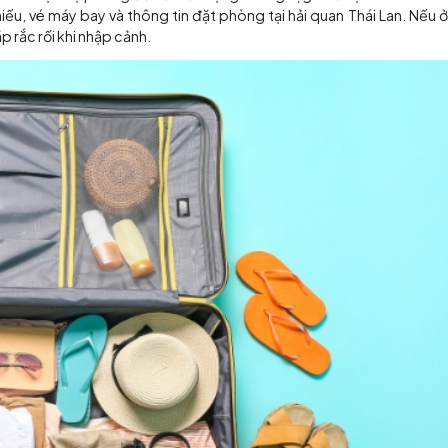
10 - 12 là thời điểm đẹp nhất để khám phá đảo Koh Phi Phi
 đi du lịch đảo Koh Phi Phi?
hi Phi, việc chuẩn bị đầy đủ sẽ giúp chuyến đi của bạn suô
 thời hạn ít nhất 6 tháng, vé máy bay, xác nhận đặt phòn
nh lý.
ể có tỷ giá tốt hơn, chuẩn bị cả tiền giấy và tiền xu để tiện
ợp với thời tiết nhiệt đới, kính râm, kem chống nắng, dép
eo sim 3G/4G và sạc dự phòng để kết nối mạng không bị g
trình hộ chiếu, vé máy bay và thông tin đặt phòng tại hải
 để tránh gặp rắc rối khi nhập cảnh.