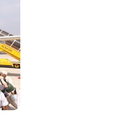
hi ?
gkok hoặc Phuket. Từ TP.HCM có
 chọn các hãng hàng không như
hoảng 1 tiếng 30 phút - 2 tiếng
n nên đặt vé tàu trước qua các