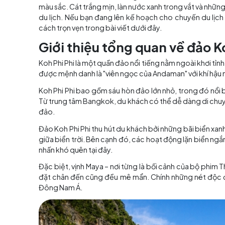
Mục lục
Đảo Koh Phi Phi – thiên đường biển đảo của Th
màu sắc. Cát trắng mịn, làn nước xanh trong vắ
du lịch. Nếu bạn đang lên kế hoạch cho chuyế
cách trọn vẹn trong bài viết dưới đây.
Giới thiệu tổng quan về 
Koh Phi Phi là một quần đảo nổi tiếng nằm ngo
được mệnh danh là "viên ngọc của Andaman" vớ
Koh Phi Phi bao gồm sáu hòn đảo lớn nhỏ, trong
Từ trung tâm Bangkok, du khách có thể dễ dà
đảo.
Đảo Koh Phi Phi thu hút du khách bởi những bã
giữa biển trời. Bên cạnh đó, các hoạt động l
nhấn khó quên tại đây.