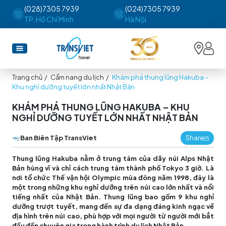
(028)7305 7939
(024)7305 7939
TP. Hồ Chí Minh
Hà Nội
Trang chủ
/
Cẩm nang du lịch
/
Khám phá thung lũng Hakuba –
Khu nghỉ dưỡng tuyết lớn nhất Nhật Bản
KHÁM PHÁ THUNG LŨNG HAKUBA – KHU
NGHỈ DƯỠNG TUYẾT LỚN NHẤT NHẬT BẢN
Ban Biên Tập TransViet
Share
Thung lũng Hakuba nằm ở trung tâm của dãy núi Alps Nhật
Bản hùng vĩ và chỉ cách trung tâm thành phố Tokyo 3 giờ. Là
nơi tổ chức Thế vận hội Olympic mùa đông năm 1998, đây là
một trong những khu nghỉ dưỡng trên núi cao lớn nhất và nổi
tiếng nhất của Nhật Bản. Thung lũng bao gồm 9 khu nghỉ
dưỡng trượt tuyết, mang đến sự đa dạng đáng kinh ngạc về
địa hình trên núi cao, phù hợp với mọi người từ người mới bắt
đầu đến chuyên gia trong hành trình du lịch Nhật Bản.