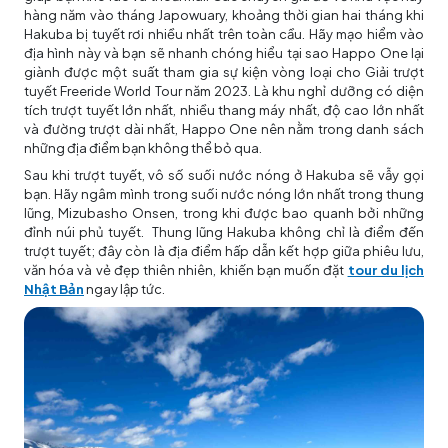
hàng năm vào tháng Japowuary, khoảng thời gian hai tháng khi
Hakuba bị tuyết rơi nhiều nhất trên toàn cầu. Hãy mạo hiểm vào
địa hình này và bạn sẽ nhanh chóng hiểu tại sao Happo One lại
giành được một suất tham gia sự kiện vòng loại cho Giải trượt
tuyết Freeride World Tour năm 2023. Là khu nghỉ dưỡng có diện
tích trượt tuyết lớn nhất, nhiều thang máy nhất, độ cao lớn nhất
và đường trượt dài nhất, Happo One nên nằm trong danh sách
những địa điểm bạn không thể bỏ qua.
Sau khi trượt tuyết, vô số suối nước nóng ở Hakuba sẽ vẫy gọi
bạn. Hãy ngâm mình trong suối nước nóng lớn nhất trong thung
lũng, Mizubasho Onsen, trong khi được bao quanh bởi những
đỉnh núi phủ tuyết. Thung lũng Hakuba không chỉ là điểm đến
trượt tuyết; đây còn là địa điểm hấp dẫn kết hợp giữa phiêu lưu,
văn hóa và vẻ đẹp thiên nhiên, khiến bạn muốn đặt
tour du lịch
Nhật Bản
ngay lập tức.