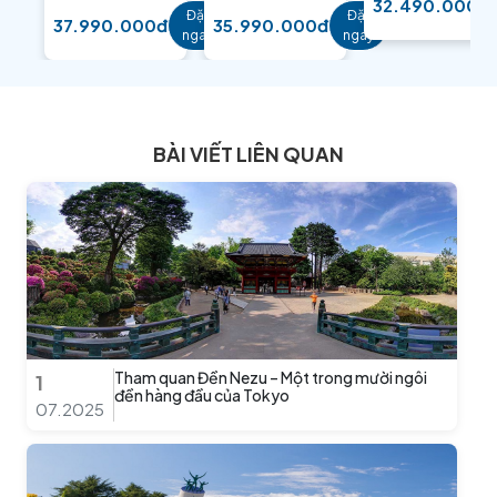
32.490.000đ
Đặt
Đặt
37.990.000đ
35.990.000đ
ngay
ngay
BÀI VIẾT LIÊN QUAN
Tham quan Đền Nezu – Một trong mười ngôi
1
đền hàng đầu của Tokyo
07.2025