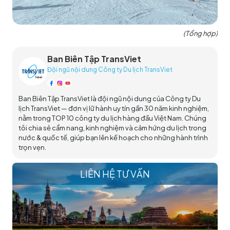
(Tổng hợp)
Ban Biên Tập TransViet
Đội ngũ nội dung Công ty Du lịch TransViet
Ban Biên Tập TransViet là đội ngũ nội dung của Công ty Du
lịch TransViet — đơn vị lữ hành uy tín gần 30 năm kinh nghiệm,
nằm trong TOP 10 công ty du lịch hàng đầu Việt Nam. Chúng
tôi chia sẻ cẩm nang, kinh nghiệm và cảm hứng du lịch trong
nước & quốc tế, giúp bạn lên kế hoạch cho những hành trình
trọn vẹn.
LIÊN HỆ TƯ VẤN