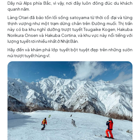
Dãy núi Alps phía Bắc, vì vậy, nơi đây luôn đông đúc du khách
quanh năm.
Làng Otari đã bảo tồn lối sống satoyama từ thời cổ đại và từng
thịnh vượng như một trạm dừng chân trên Đường muối. Thị trấn
này có ba khu nghỉ dưỡng trượt tuyết Tsugaike Kogen, Hakuba
Norikura Onsen và Hakuba Cortina, và khu vực này nổi tiếng với
lượng tuyết rơi nhiều nhất ở Nhật Bản.
Hãy đến và khám phá lớp tuyết bột tuyệt đẹp trên những sườn
núi trượt tuyết hùng vĩ.