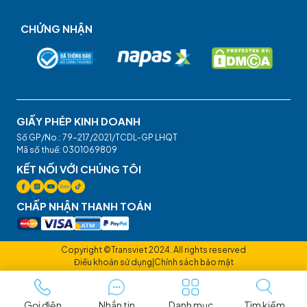
CHỨNG NHẬN
GIẤY PHÉP KINH DOANH
Số GP/No.: 79-217/2021/TCDL-GP LHQT
Mã số thuế: 0301069809
KẾT NỐI VỚI CHÚNG TÔI
CHẤP NHẬN THANH TOÁN
Copyright ©Transviet 2024. All rights reserved
Điều khoản sử dụng
|
Chính sách bảo mật
Gọi điện
Nhắn tin
Danh mục
Tìm kiếm