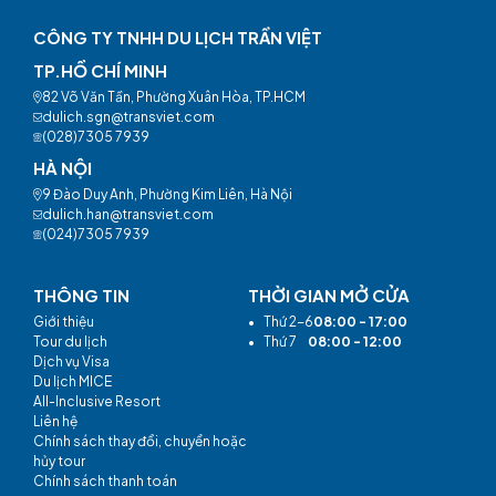
CÔNG TY TNHH DU LỊCH TRẦN VIỆT
TP.HỒ CHÍ MINH
82 Võ Văn Tần, Phường Xuân Hòa, TP.HCM
dulich.sgn@transviet.com
(028)7305 7939
HÀ NỘI
9 Đào Duy Anh, Phường Kim Liên, Hà Nội
dulich.han@transviet.com
(024)7305 7939
THÔNG TIN
THỜI GIAN MỞ CỬA
Giới thiệu
•
Thứ 2-6
08:00 - 17:00
Tour du lịch
•
Thứ 7
08:00 - 12:00
Dịch vụ Visa
Du lịch MICE
All-Inclusive Resort
Liên hệ
Chính sách thay đổi, chuyển hoặc
hủy tour
Chính sách thanh toán