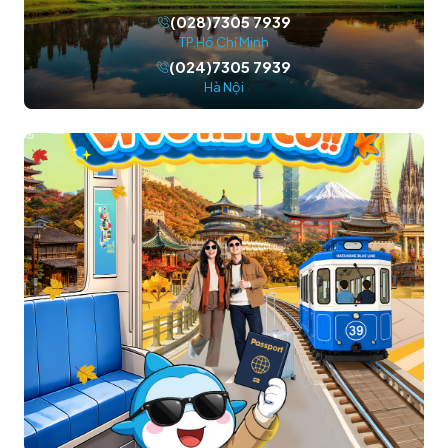
(028)7305 7939
TP.Hồ Chí Minh
(024)7305 7939
Hà Nội