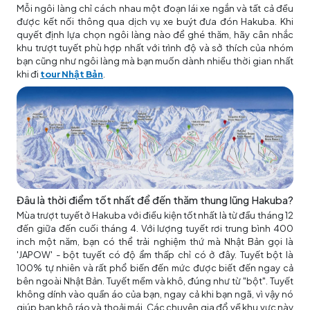
Mỗi ngôi làng chỉ cách nhau một đoạn lái xe ngắn và tất cả đều
được kết nối thông qua dịch vụ xe buýt đưa đón Hakuba. Khi
quyết định lựa chọn ngôi làng nào để ghé thăm, hãy cân nhắc
khu trượt tuyết phù hợp nhất với trình độ và sở thích của nhóm
bạn cũng như ngôi làng mà bạn muốn dành nhiều thời gian nhất
khi đi
tour Nhật Bản
.
Đâu là thời điểm tốt nhất để đến thăm thung lũng Hakuba?
Mùa trượt tuyết ở Hakuba với điều kiện tốt nhất là từ đầu tháng 12
đến giữa đến cuối tháng 4. Với lượng tuyết rơi trung bình 400
inch một năm, bạn có thể trải nghiệm thứ mà Nhật Bản gọi là
'JAPOW' - bột tuyết có độ ẩm thấp chỉ có ở đây. Tuyết bột là
100% tự nhiên và rất phổ biến đến mức được biết đến ngay cả
bên ngoài Nhật Bản. Tuyết mềm và khô, đúng như từ "bột". Tuyết
không dính vào quần áo của bạn, ngay cả khi bạn ngã, vì vậy nó
giúp bạn khô ráo và thoải mái. Các chuyên gia đổ về khu vực này