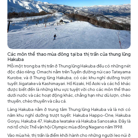
Các môn thể thao mùa đông tại ba thị trấn của thung lũng
Hakuba
Mỗi một trong ba thị trấn ở Thung lũng Hakuba đều có những nét
độc đáo riêng. Omachi nằm trên Tuyến đường núi cao Tateyama
Kurobe, và ở Thung lũng Hakuba, có các khu nghỉ dưỡng trượt
tuyết Jiigatake và Kashimayari. Hồ Kizaki, Hồ Aoki và các hồ khác
được biết đến là những khu vực tuyệt vời cho các môn thể thao
dưới nước và các hoạt động khác, chẳng hạn như dù lượn, chèo
thuyền, chèo thuyền và câu cá.
Làng Hakuba nằm ở trung tâm Thung lũng Hakuba và là nơi có
năm khu nghỉ dưỡng trượt tuyết: Hakuba Happo-One, Hakuba
Goryu, Hakuba 47, Hakuba Iwatake và Hakuba Sanosaka. Đây là
nơi tổ chức Thế vận hội Olympic mùa đông Nagano năm 1998.
Vào mùa hè, thị trấn là điểm khởi hành cho những người leo núi ở