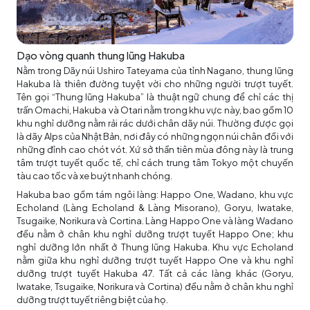
Dạo vòng quanh thung lũng Hakuba
Nằm trong Dãy núi Ushiro Tateyama của tỉnh Nagano, thung lũng
Hakuba là thiên đường tuyệt vời cho những người trượt tuyết.
Tên gọi “Thung lũng Hakuba” là thuật ngữ chung để chỉ các thị
trấn Omachi, Hakuba và Otari nằm trong khu vực này, bao gồm 10
khu nghỉ dưỡng nằm rải rác dưới chân dãy núi. Thường được gọi
là dãy Alps của Nhật Bản, nơi đây có những ngọn núi chân đồi với
những đỉnh cao chót vót. Xứ sở thần tiên mùa đông này là trung
tâm trượt tuyết quốc tế, chỉ cách trung tâm Tokyo một chuyến
tàu cao tốc và xe buýt nhanh chóng.
Hakuba bao gồm tám ngôi làng: Happo One, Wadano, khu vực
Echoland (Làng Echoland & Làng Misorano), Goryu, Iwatake,
Tsugaike, Norikura và Cortina. Làng Happo One và làng Wadano
đều nằm ở chân khu nghỉ dưỡng trượt tuyết Happo One; khu
nghỉ dưỡng lớn nhất ở Thung lũng Hakuba. Khu vực Echoland
nằm giữa khu nghỉ dưỡng trượt tuyết Happo One và khu nghỉ
dưỡng trượt tuyết Hakuba 47. Tất cả các làng khác (Goryu,
Iwatake, Tsugaike, Norikura và Cortina) đều nằm ở chân khu nghỉ
dưỡng trượt tuyết riêng biệt của họ.