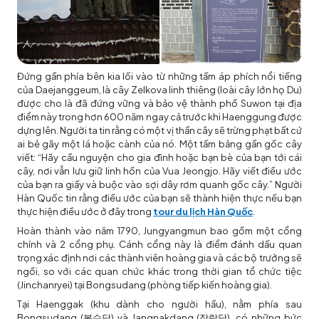
Đứng gần phía bên kia lối vào từ những tấm áp phích nổi tiếng
của Daejanggeum, là cây Zelkova linh thiêng (loài cây lớn họ Du)
được cho là đã đứng vững và bảo vệ thành phố Suwon tại địa
điểm này trong hơn 600 năm ngay cả trước khi Haenggung được
dựng lên. Người ta tin rằng có một vị thần cây sẽ trừng phạt bất cứ
ai bẻ gãy một lá hoặc cành của nó. Một tấm bảng gần gốc cây
viết: “Hãy cầu nguyện cho gia đình hoặc bạn bè của bạn tới cái
cây, nơi vẫn lưu giữ linh hồn của Vua Jeongjo. Hãy viết điều ước
của bạn ra giấy và buộc vào sợi dây rơm quanh gốc cây.” Người
Hàn Quốc tin rằng điều ước của bạn sẽ thành hiện thực nếu bạn
thực hiện điều ước ở đây trong
tour du lịch Hàn Quốc
.
Hoàn thành vào năm 1790, Jungyangmun bao gồm một cổng
chính và 2 cổng phụ. Cánh cổng này là điểm đánh dấu quan
trọng xác định nơi các thành viên hoàng gia và các bộ trưởng sẽ
ngồi, so với các quan chức khác trong thời gian tổ chức tiệc
(Jinchanryei) tại Bongsudang (phòng tiếp kiến ​​hoàng gia).
Tại Haenggak (khu dành cho người hầu), nằm phía sau
Bongsudang (봉수당) và Jangnakdang (장락당), có những bức