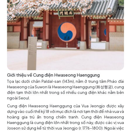
Giới thiệu về Cung điện Hwaseong Haenggung
Tọa lạc dưới chân Paldal-san (143m), nằm ở trung tâm Pháo đài
Hwaseong của Suwon là Hwaseong Haenggung (화성행궁), cung
điện tạm thời lớn nhất trong số nhiều cung điện khác nằm bên
ngoài Seoul.
Cung điện Hwaseong Haenggung của Vua Jeongjo được xây
dựng vào cuối thế kỷ 18 với mục đích là nơi tạm thời để nhà vua và
hoàng gia trú ấn trong chiến tranh. Cung điện Hwaseong
Haenggung là cung điện lớn nhất trong số này, được các vị vua
Joseon sử dụng kể từ thời vua Jeongjo (r. 1776-1800). Ngoài việc