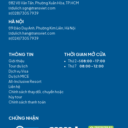
82 Võ Văn Tần, Phường Xuân Hòa, TP.HCM
dulich.sgn@transviet.com
(028)7305 7939
HÀ NỘI
9 Đào Duy Anh, Phường Kim Liên, Hà Nội
dulich.han@transviet.com
(024)7305 7939
THÔNG TIN
THỜI GIAN MỞ CỬA
Giới thiệu
•
Thứ 2-6
08:00 - 17:00
Tour du lịch
•
Thứ 7
08:00 - 12:00
Dịch vụ Visa
Du lịch MICE
All-Inclusive Resort
Liên hệ
Chính sách thay đổi, chuyển hoặc
hủy tour
Chính sách thanh toán
CHỨNG NHẬN