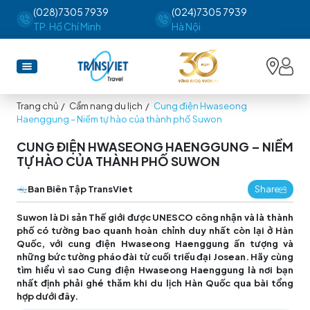
(028)7305 7939
(024)7305 7939
TP. Hồ Chí Minh
Hà Nội
Trang chủ
/
Cẩm nang du lịch
/
Cung điện Hwaseong
Haenggung – Niềm tự hào của thành phố Suwon
CUNG ĐIỆN HWASEONG HAENGGUNG – NIỀM
TỰ HÀO CỦA THÀNH PHỐ SUWON
Ban Biên Tập TransViet
Share
Suwon là Di sản Thế giới được UNESCO công nhận và là thành
phố có tường bao quanh hoàn chỉnh duy nhất còn lại ở Hàn
Quốc, với cung điện Hwaseong Haenggung ấn tượng và
những bức tường pháo đài từ cuối triều đại Josean. Hãy cùng
tìm hiểu vì sao Cung điện Hwaseong Haenggung là nơi bạn
nhất định phải ghé thăm khi du lịch Hàn Quốc qua bài tổng
hợp dưới đây.