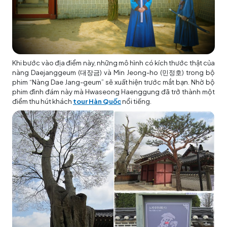
Khi bước vào địa điểm này, những mô hình có kích thước thật của
nàng Daejanggeum (대장금) và Min Jeong-ho (민정호) trong bộ
phim “Nàng Dae Jang-geum” sẽ xuất hiện trước mắt bạn. Nhờ bộ
phim đình đám này mà Hwaseong Haenggung đã trở thành một
điểm thu hút khách
tour Hàn Quốc
nổi tiếng.