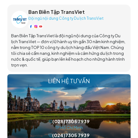
Ban Biên Tập TransViet
Đội ngũ nội dung Công ty Du lịch TransViet
Ban Biên Tập TransViet là đội ngũ nội dung của Công ty Du
lịch TransViet — đơn vị lữ hành uy tín gần 30 năm kinh nghiệm,
nằm trong TOP 10 công ty du lịch hàng đầu Việt Nam. Chúng
tôi chia sẻ cẩm nang, kinh nghiệm và cảm hứng du lịch trong
nước & quốc tế, giúp bạn lên kế hoạch cho những hành trình
trọn vẹn.
LIÊN HỆ TƯ VẤN
(028)7305 7939
TP.Hồ Chí Minh
(024)7305 7939