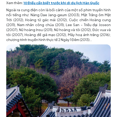
Xem thêm:
10 Điều cần biết trước khi di du lịch Hàn Quốc
Ngoài ra cung điện còn là bối cảnh của một số phim truyền hình
nổi tiếng như: Nàng Dae Jang-geum (2003), Mặt Trăng ôm Mặt
Trời (2012), Hoàng tử gác mái (2012), Cuộc chiến Hoàng cung
(2011), Nam nhân công chúa (2011), Lee San – Triều đại Joseon
(2007), Nữ hoàng Insu (2011), Nữ hoàng và tôi (2012), Đức vua và
tôi (2007), Hoàng đế giả mạo (2012), Mây hoạ ánh trăng (2016);
chương trình truyền hình thực tế 2 Ngày 1 Đêm (2013)...