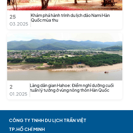
Khám phá hành trình du lịch đảo Nami Hàn
25
Quốc mùa thu
03.2025
Làng dân gian Hahoe: Điểm nghỉ dưỡng cuối
2
tuần lý tưởng ở vùng nông thôn Hàn Quốc
01.2025
CÔNG TY TNHH DU LỊCH TRẦN VIỆT
TP.HỒ CHÍ MINH