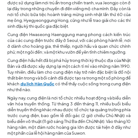
được sử dụng làm nơi trú ẩn trong chiến tranh, vua Jeongjo còn ở
lại đây trong những chuyến đi đến viếng mộ cha mình. Đây còn là
nơi tổ chức bữa tiệc hoành tráng mừng sinh nhật lần thứ 60 của
mẹ ông, Hyegyeonggung Hong, cũng như lễ trao giải cho các thí
sinh đậu kỳ thi quốc gia đặc biệt.
Cung điện Hwaseong Haenggung mang phong cách kiến ​​trúc
của các cung điện trước đây ở Seoul, với các phòng hành lễ; nơi
ở dành cho hoàng gia, thê thiếp, người hầu và quan chức chính
phủ; một ngôi đền; và một khu vườn để yên tĩnh chiêm ngưỡng.
Cung điện hầu hết đã bị phá hủy trong thời kỳ thuộc địa của Nhật
Bản và đã được xây dựng lại một cách tỉ mỉ vào những năm 1990.
Tuy nhiên, điều làm cho cung điện này trở nên đặc biệt là đồ nội
thất bên trong và bối cảnh đã được tạo ra trong một số phòng để
khách
du lịch Hàn Quốc
có thể thấy cuộc sống trong cung điện
như thế nào.
Ngày nay, cung điện là nơi tổ chức nhiều hoạt động và biểu diễn
văn hóa truyền thống. Từ tháng 3 đến tháng 11, nhiều buổi biểu
diễn truyền thống khác nhau được tổ chức tại quảng trường phía
trước cung điện, bao gồm lễ đổi gác (2 giờ chiều Chủ Nhật) và
biểu diễn võ thuật (11 giờ sáng Thứ Ba đến Chủ Nhật). Vào tháng 10
hàng năm, một đám rước hoàng gia lớn được tái hiện ở đây như
một phần của lễ hội hàng năm của Suwon.