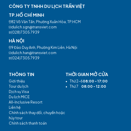
CÔNG TY TNHH DU LỊCH TRẦN VIỆT
TP.HỒ CHÍ MINH
82 Võ Văn Tần, Phường Xuân Hòa, TP.HCM
dulich.sgn@transviet.com
(028)7305 7939
HÀ NỘI
9 Đào Duy Anh, Phường Kim Liên, Hà Nội
dulich.han@transviet.com
(024)7305 7939
THÔNG TIN
THỜI GIAN MỞ CỬA
Giới thiệu
•
Thứ 2-6
08:00 - 17:00
Tour du lịch
•
Thứ 7
08:00 - 12:00
Dịch vụ Visa
Du lịch MICE
All-Inclusive Resort
Liên hệ
Chính sách thay đổi, chuyển hoặc
hủy tour
Chính sách thanh toán