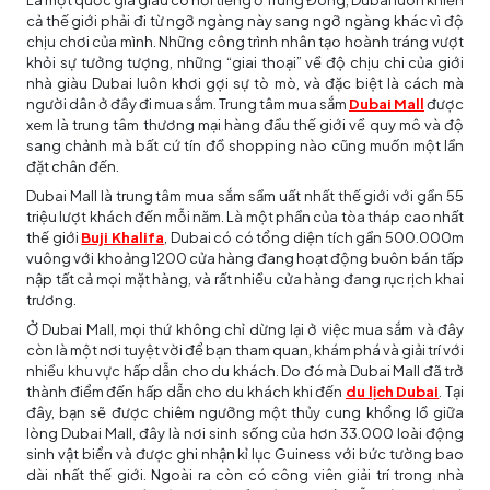
Là một quốc gia giàu có nổi tiếng ở Trung Đông, Dubai luôn khiến
cả thế giới phải đi từ ngỡ ngàng này sang ngỡ ngàng khác vì độ
chịu chơi của mình. Những công trình nhân tạo hoành tráng vượt
khỏi sự tưởng tượng, những “giai thoại” về độ chịu chi của giới
nhà giàu Dubai luôn khơi gợi sự tò mò, và đặc biệt là cách mà
người dân ở đây đi mua sắm. Trung tâm mua sắm
Dubai Mall
được
xem là trung tâm thương mại hàng đầu thế giới về quy mô và độ
sang chảnh mà bất cứ tín đồ shopping nào cũng muốn một lần
đặt chân đến.
Dubai Mall là trung tâm mua sắm sầm uất nhất thế giới với gần 55
triệu lượt khách đến mỗi năm. Là một phần của tòa tháp cao nhất
thế giới
Buji Khalifa
, Dubai có có tổng diện tích gần 500.000m
vuông với khoảng 1200 cửa hàng đang hoạt động buôn bán tấp
nập tất cả mọi mặt hàng, và rất nhiều cửa hàng đang rục rịch khai
trương.
Ở Dubai Mall, mọi thứ không chỉ dừng lại ở việc mua sắm và đây
còn là một nơi tuyệt vời để bạn tham quan, khám phá và giải trí với
nhiều khu vực hấp dẫn cho du khách. Do đó mà Dubai Mall đã trở
thành điểm đến hấp dẫn cho du khách khi đến
du lịch Dubai
. Tại
đây, bạn sẽ được chiêm ngưỡng một thủy cung khổng lồ giữa
lòng Dubai Mall, đây là nơi sinh sống của hơn 33.000 loài động
sinh vật biển và được ghi nhận kỉ lục Guiness với bức tường bao
dài nhất thế giới. Ngoài ra còn có công viên giải trí trong nhà