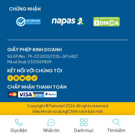
CHỨNG NHẬN
GIẤY PHÉP KINH DOANH
Số GP/No.: 79-217/2021/TCDL-GP LHQT
Mã số thuế: 0301069809
KẾT NỐI VỚI CHÚNG TÔI
CHẤP NHẬN THANH TOÁN
Copyright ©Transviet 2024. All rights reserved
Điều khoản sử dụng
|
Chính sách bảo mật
Gọi điện
Nhắn tin
Danh mục
Tìm kiếm