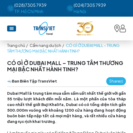
(028)7305 7939
(024)7305 7939
TP. Hồ Chí Minh
Hà Nội
Trang chủ
/
Cẩm nang du lịch
/
CÓ GÌ Ở DUBAI MALL – TRUNG
TÂM THƯƠNG MẠI BẬC NHẤT HÀNH TINH?
CÓ GÌ Ở DUBAI MALL – TRUNG TÂM THƯƠNG
MẠI BẬC NHẤT HÀNH TINH?
Ban Biên Tập TransViet
Share
Dubai Mall là trung tâm mua sắm sầm uất nhất thế giới với gần
55 triệu lượt khách đến mỗi năm. Là một phần của tòa tháp
cao nhất thế giới Buji Khalifa, Dubai có có tổng diện tích gần
500.000m vuông với khoảng 1200 cửa hàng đang hoạt động
buôn bán tấp nập tất cả mọi mặt hàng, và rất nhiều cửa hàng
đang rục rịch khai trương.