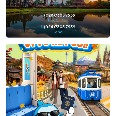
(028)7305 7939
TP.Hồ Chí Minh
(024)7305 7939
Hà Nội