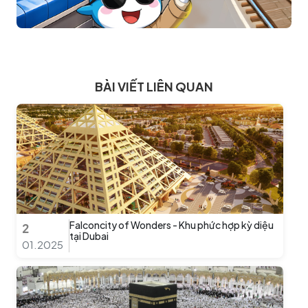
BÀI VIẾT LIÊN QUAN
Falconcity of Wonders - Khu phức hợp kỳ diệu
2
tại Dubai
01.2025