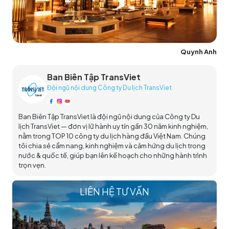
Quynh Anh
Ban Biên Tập TransViet
Đội ngũ nội dung Công ty Du lịch TransViet
Ban Biên Tập TransViet là đội ngũ nội dung của Công ty Du
lịch TransViet — đơn vị lữ hành uy tín gần 30 năm kinh nghiệm,
nằm trong TOP 10 công ty du lịch hàng đầu Việt Nam. Chúng
tôi chia sẻ cẩm nang, kinh nghiệm và cảm hứng du lịch trong
nước & quốc tế, giúp bạn lên kế hoạch cho những hành trình
trọn vẹn.
LIÊN HỆ TƯ VẤN