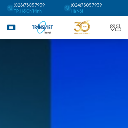
(028)7305 7939
(024)7305 7939
TP. Hồ Chí Minh
Hà Nội