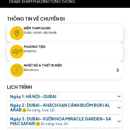
DHABI: KHÁM PHÁ DINH TỔNG THỐNG
THÔNG TIN VỀ CHUYẾN ĐI
ĐIỂM THAM QUAN
DUBAI - SAFARI - ABU DHABI
PHƯƠNG TIỆN
EMIRATES
NHIỆT ĐỘ & THIẾT BỊ ĐIỆN
Bấm để xem
LỊCH TRÌNH
Ngày 1: HÀ NỘI – DUBAI
❮
Tối: 20h00
Xe và hướng dẫn viên đón quý khách tại
Ngày 2: DUBAI – KHÁCH SẠN CÁNH BUỒM BURJ AL
❮
ARAB
điểm hẹn đưa ra sân bay Nội Bài bay chuyến bay lúc
Ăn sáng, trưa, tối
Sáng: 04h30
Đoàn làm thủ tục nhập cảnh Dubai.
00:25 đi Dubai, số hiệu
EK 395 HANDXB 0025 –
Ngày 3: DUBAI- VƯỜN HOA MIRACLE GARDEN– SA
❮
MẠC SAFARI
Xe đón đoàn đi ăn sáng Buffet tại khách sạn.
Ăn sáng, trưa, tối
0500.
Quý khách ngủ đêm trên máy bay.