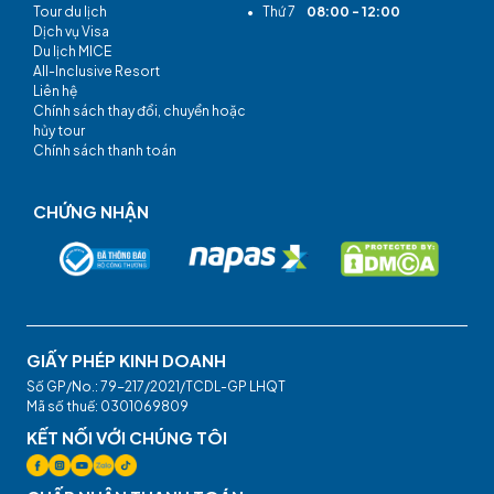
Tour du lịch
•
Thứ 7
08:00 - 12:00
Dịch vụ Visa
Du lịch MICE
All-Inclusive Resort
Liên hệ
Chính sách thay đổi, chuyển hoặc
hủy tour
Chính sách thanh toán
CHỨNG NHẬN
GIẤY PHÉP KINH DOANH
Số GP/No.: 79-217/2021/TCDL-GP LHQT
Mã số thuế: 0301069809
KẾT NỐI VỚI CHÚNG TÔI