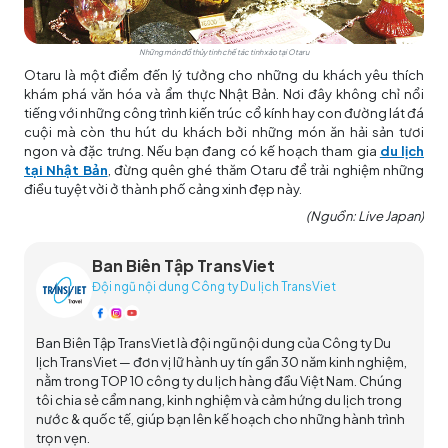
Những món đồ thủy tinh chế tác tinh xảo tại Otaru
Otaru là một điểm đến lý tưởng cho những du khách yêu thích
khám phá văn hóa và ẩm thực Nhật Bản. Nơi đây không chỉ nổi
tiếng với những công trình kiến trúc cổ kính hay con đường lát đá
cuội mà còn thu hút du khách bởi những món ăn hải sản tươi
ngon và đặc trưng. Nếu bạn đang có kế hoạch tham gia
du lịch
tại Nhật Bản
, đừng quên ghé thăm Otaru để trải nghiệm những
điều tuyệt vời ở thành phố cảng xinh đẹp này.
(Nguồn: Live Japan)
Ban Biên Tập TransViet
Đội ngũ nội dung Công ty Du lịch TransViet
Ban Biên Tập TransViet là đội ngũ nội dung của Công ty Du
lịch TransViet — đơn vị lữ hành uy tín gần 30 năm kinh nghiệm,
nằm trong TOP 10 công ty du lịch hàng đầu Việt Nam. Chúng
tôi chia sẻ cẩm nang, kinh nghiệm và cảm hứng du lịch trong
nước & quốc tế, giúp bạn lên kế hoạch cho những hành trình
trọn vẹn.