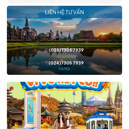
LIÊN HỆ TƯ VẤN
(028)7305 7939
TP.Hồ Chí Minh
(024)7305 7939
Hà Nội