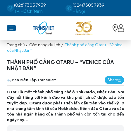
(028)7305 7939
(024)7305 7939
TP. Hồ Chí Minh
Hà Nội
Trang chủ
/
Cẩm nang du lịch
/
Thành phố cảng Otaru - “Venice
của Nhật Bản”
THÀNH PHỐ CẢNG OTARU - “VENICE CỦA
NHẬT BẢN”
Ban Biên Tập TransViet
Share
Otaru là một thành phố cảng nhỏ ở Hokkaido, Nhật Bản. Nơi
đây nổi tiếng với kênh đào và khu phố lịch sử được bảo tồn
tuyệt đẹp. Otaru được phát triển lần đầu tiên vào thế kỷ 19
như trung tâm kinh tế của Hokkaido. Kênh đào Otaru và các
tòa nhà ngân hàng của thành phố vẫn còn tồn tại cho đến
ngày nay...