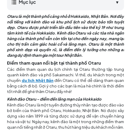
Mục lục
▼
Otaru là một thành phố cảng nhỏ ở Hokkaido, Nhật Bản. Nơi đây
nổi tiếng với kênh đào và khu phố lịch sử được bảo tồn tuyệt
đẹp. Otaru được phát triển lần đầu tiên vào thế kỷ 19 như trung
tâm kinh tế của Hokkaido. Kênh đào Otaru và các tòa nhà ngân
hàng của thành phố vẫn còn tồn tại cho đến ngày nay, mang lại
cho thị trấn cảm giác hoài cổ và lãng mạn. Otaru là một thành
phố xinh đẹp và quyến rũ, là điểm đến lý tưởng cho những ai
đang dự định tham gia một tour Nhật Bản.
Điểm tham quan nổi bật tại thành phố Otaru
Các điểm tham quan du lịch chính tại Otaru thường tập trung
quanh kênh đào và phố Sakaimachi. Vì thế, du khách trong một
chuyến
du lịch Nhật Bản
đến Otaru có thể dễ dàng tham quan
bằng cách đi bộ. Gợi ý cho các bạn là mùa hè chính là thời điểm
tốt nhất để ghé thăm Otaru đấy nhé!
Kênh đào Otaru - điểm đến lãng mạn của Hokkaido
Kênh đào Otaru là một tuyến đường thủy nhân tạo được đào vào
bờ biển của thành phố Otaru, Hokkaido, Nhật Bản. Nó được xây
dựng vào năm 1899 và từng được sử dụng để vận chuyển hàng
hóa và vật tư. Ngày nay, kênh đào là một trong những điểm tham
quan nổi tiếng nhất ở Otaru, thu hút hàng triệu du khách mỗi năm.