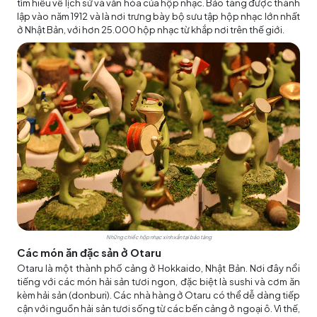
tìm hiểu về lịch sử và văn hóa của hộp nhạc. Bảo tàng được thành
lập vào năm 1912 và là nơi trưng bày bộ sưu tập hộp nhạc lớn nhất
ở Nhật Bản, với hơn 25.000 hộp nhạc từ khắp nơi trên thế giới.
Những chiếc hộp nhạc xinh xắn tại bảo tàng
Các món ăn đặc sản ở Otaru
Otaru là một thành phố cảng ở Hokkaido, Nhật Bản. Nơi đây nổi
tiếng với các món hải sản tươi ngon, đặc biệt là sushi và cơm ăn
kèm hải sản (donburi). Các nhà hàng ở Otaru có thể dễ dàng tiếp
cận với nguồn hải sản tươi sống từ các bến cảng ở ngoại ô. Vì thế,