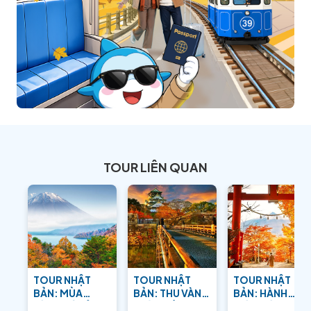
TOUR LIÊN QUAN
TOUR NHẬT
TOUR NHẬT
TOUR NHẬT
BẢN: MÙA
BẢN: THU VÀNG
BẢN: HÀNH
VÀNG XỨ SỞ
TRÊN ĐẤT
TRÌNH TÌM VỀ