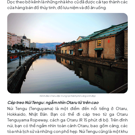
Dọc theo bờ kênh là những nhà kho cũ đã được cải tạo thành các
cửa hàng bán đồ thủy tinh, đồ lưu niệm và đồ ăn uống.
Kênh đào Otaru đặc trưng tại thành phố cảng xinh đẹp
Cáp treo Núi Tengu: ngắm nhìn Otaru từ trên cao
Núi Tengu (Tenguyama) là một điểm đến nổi tiếng ở Otaru,
Hokkaido, Nhật Bản. Bạn có thể đi cáp treo từ ga Otaru
Tenguyama Ropeway, cách ga Otaru JR 15 phút đi bộ. Trên đỉnh
núi, bạn có thể ngắm nhìn toàn cảnh Otaru, bao gồm cảng, các
tòa nhà lịch sử và những con phố hẹp. Núi Tengu cũng là một khu