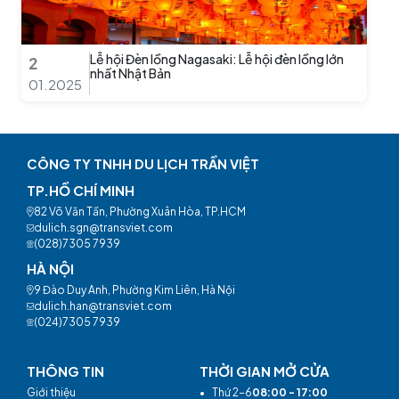
Lễ hội Đèn lồng Nagasaki: Lễ hội đèn lồng lớn
2
nhất Nhật Bản
01.2025
CÔNG TY TNHH DU LỊCH TRẦN VIỆT
TP.HỒ CHÍ MINH
82 Võ Văn Tần, Phường Xuân Hòa, TP.HCM
dulich.sgn@transviet.com
(028)7305 7939
HÀ NỘI
9 Đào Duy Anh, Phường Kim Liên, Hà Nội
dulich.han@transviet.com
(024)7305 7939
THÔNG TIN
THỜI GIAN MỞ CỬA
Giới thiệu
•
Thứ 2-6
08:00 - 17:00